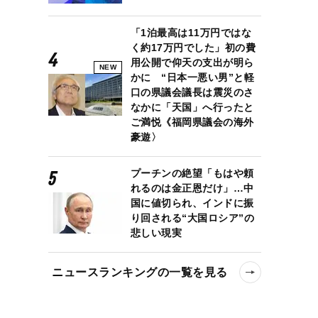
「1泊最高は11万円ではな
く約17万円でした」初の費
用公開で仰天の支出が明ら
NEW
かに “日本一悪い男”と軽
口の県議会議長は震災のさ
なかに「天国」へ行ったと
ご満悦《福岡県議会の海外
豪遊〉
プーチンの絶望「もはや頼
れるのは金正恩だけ」…中
国に値切られ、インドに振
り回される“大国ロシア”の
悲しい現実
ニュースランキングの一覧を見る