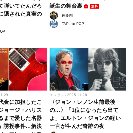
て弾いてたんだろ
誕生の舞台裏
無料
に隠された真実の
佐藤剛
TAP the POP
POP
11.29
エンタメ
2025.11.28
代金に加担したこ
〈ジョン・レノン生前最後
ジョージ・ハリス
の…〉「1位になったら出て
るまで愛した名器
よ」エルトン・ジョンの軽い
」誘拐事件…解決
一言が生んだ奇跡の夜