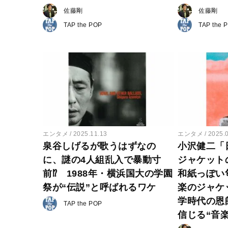
佐藤剛
佐藤剛
TAP the POP
TAP the 
エンタメ
2025.11.13
エンタメ
2025.
泉谷しげるが歌うはずなの
小沢健二「
に、謎の4人組乱入で暴動寸
ジャケット
前⁉︎ 1988年・横浜国大の学園
和紙っぽい
祭が“伝説”と呼ばれるワケ
楽のジャケ
学時代の恩
TAP the POP
信じる“音