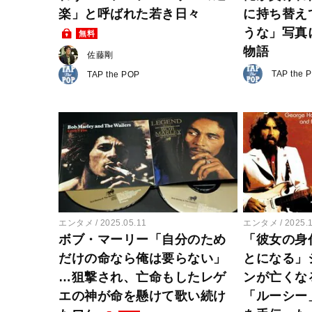
楽」と呼ばれた若き日々
に持ち替え
うな」写真
無料
物語
佐藤剛
TAP the 
TAP the POP
エンタメ
2025.05.11
エンタメ
2025.
ボブ・マーリー「自分のため
「彼女の身
だけの命なら俺は要らない」
とになる」
…狙撃され、亡命もしたレゲ
ンが亡くな
エの神が命を懸けて歌い続け
「ルーシー