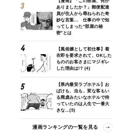
【漫画】「この部屋、何か
ありましたか？」郵便配達
員が住人から尋ねられた奇
妙な言葉… 仕事の中で知
ってしまった“部屋の秘
密”とは
【風俗嬢として初仕事】着
衣即を要求されて、OKした
もののお客さまにマジギレ
した理由は!? (4)
【県内最安ラブホテル】お
ばけも、虫も、変な客もい
る廃虚みたいなホテルで待
っていたのは人生で一番大
きな…(5)
漫画ランキングの一覧を見る