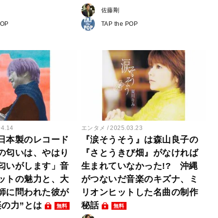
佐藤剛
POP
TAP the POP
04.14
エンタメ
2025.03.23
日本製のレコード
『涙そうそう』は森山良子の
の匂いは、やはり
『さとうきび畑』がなければ
匂いがします」音
生まれていなかった!? 沖縄
ットの魅力と、大
がつないだ音楽のキズナ、ミ
師に問われた彼が
リオンヒットした名曲の制作
楽の力”とは
秘話
無料
無料