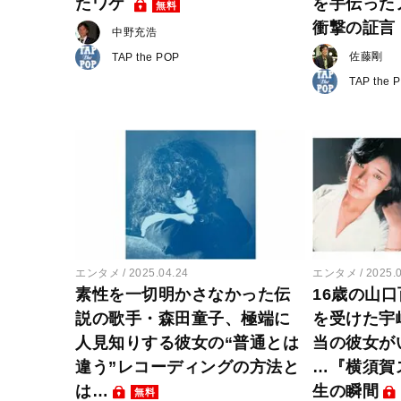
たワケ
を手伝った
無料
衝撃の証言
中野充浩
佐藤剛
TAP the POP
TAP the 
エンタメ
2025.04.24
エンタメ
2025.
素性を一切明かさなかった伝
16歳の山
説の歌手・森田童子、極端に
を受けた宇
人見知りする彼女の“普通とは
当の彼女が
違う”レコーディングの方法と
…『横須賀
は…
生の瞬間
無料