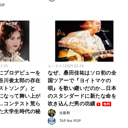
POP
02.23
エンタメ
2025.02.26
にプロデビューを
なぜ、桑田佳祐はソロ初の全
谷川俊太郎の存在
国ツアーで『ヨイトマケの
ストソング」と
唄』を歌い継いだのか…日本
になって舞い上が
のスタンダードに新たな命を
…コンテスト荒ら
吹き込んだ男の功績
無料
た大学生時代の秘
佐藤剛
TAP the POP