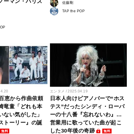
ノーマン・ハリス
佐藤剛
TAP the POP
POP
04.20
エンタメ
2025.04.19
口百恵から作曲依頼
日本人向けピアノバーで“ホス
崎竜童「どれも本
テス”だったシンディ・ローパ
いない気がした」
ーの十八番『忘れないわ』…
ストーリー』の誕
営業用に歌っていた曲が起こ
した30年後の奇跡
無料
無料