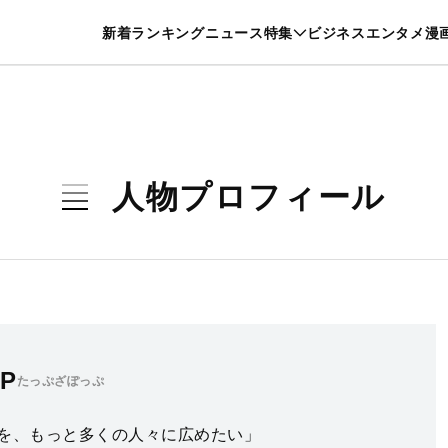
特集一覧を見る
漫画一覧を見る
新着
ランキング
ニュース
特集
ビジネス
エンタメ
漫
養・カルチャー
暮らし
スポーツ
ヘルスケア
美容
グルメ
人物プロフィール
OP
たっぷざぽっぷ
を、もっと多くの人々に広めたい」