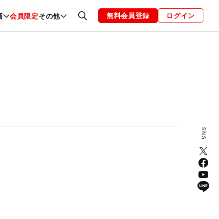
無料会員登録
ログイン
画
会員限定
その他
ファッション
恋愛・結婚
編集部
お知らせ