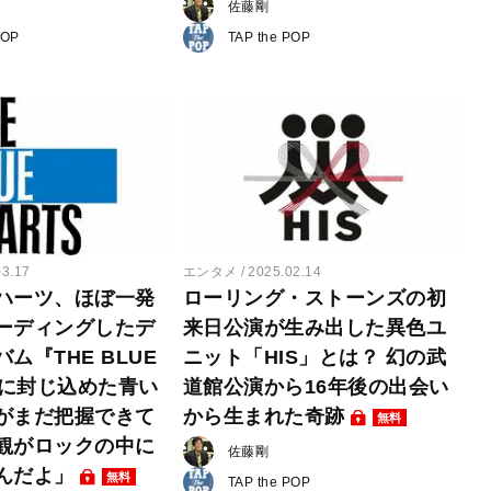
佐藤剛
POP
TAP the POP
03.17
エンタメ
2025.02.14
ハーツ、ほぼ一発
ローリング・ストーンズの初
ーディングしたデ
来日公演が生み出した異色ユ
ム『THE BLUE
ニット「HIS」とは？ 幻の武
』に封じ込めた青い
道館公演から16年後の出会い
がまだ把握できて
から生まれた奇跡
無料
観がロックの中に
佐藤剛
んだよ」
無料
TAP the POP