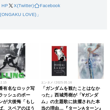
P HP
X(Twitter)
Facebook
NGAKU LOVE)」
12.15
エンタメ
2025.05.16
番有名なロック写
「ガンダムを観たことはなか
ラッシュのポー
った」西城秀樹が「∀ガンダ
ンが大後悔「もし
ム」の主題歌に抜擢された本
ば、スペアのほう
当の理由…『ターンAターン』