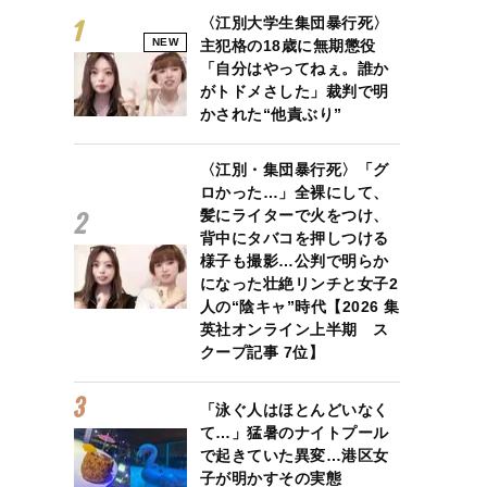
〈江別大学生集団暴行死〉
NEW
主犯格の18歳に無期懲役
「自分はやってねぇ。誰か
がトドメさした」裁判で明
かされた“他責ぶり”
〈江別・集団暴行死〉「グ
ロかった…」全裸にして、
髪にライターで火をつけ、
背中にタバコを押しつける
様子も撮影…公判で明らか
になった壮絶リンチと女子2
人の“陰キャ”時代【2026 集
英社オンライン上半期 ス
クープ記事 7位】
「泳ぐ人はほとんどいなく
て…」猛暑のナイトプール
で起きていた異変…港区女
子が明かすその実態