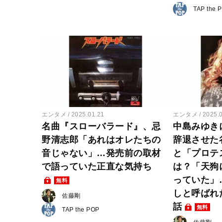
TAP the 
エンタメ
2025.01.21
エンタメ
2025.
名曲『スローバラード』、忌
中島みゆき
野清志郎「あれはオレたちの
辞退させた
音じゃない」…発売前の取材
と「プロテ
で語っていた正直な気持ち
は？「天狗
っていた」
無料
しと呼ばれ
佐藤剛
話
無料
TAP the POP