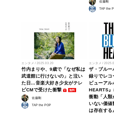
佐藤剛
TAP the 
エンタメ
2025.03.20
エンタメ
2025.
竹内まりや、9歳で「なぜ私は
ザ・ブルー
武道館に行けないの」と泣い
録りでレコ
た日…音楽大好き少女がテレ
ビューアルバ
ビCMで受けた衝撃
HEARTS
無料
衝動「人類
佐藤剛
いない価値
TAP the POP
は存在する