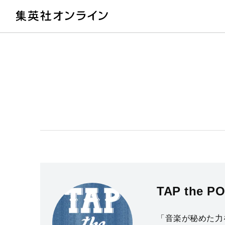
教
TAP the P
「音楽が秘めた力