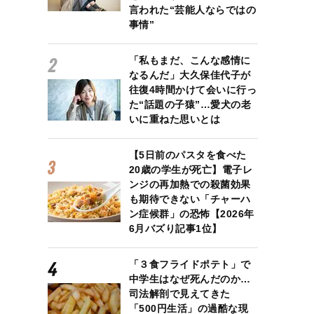
言われた“芸能人ならではの
事情”
「私もまだ、こんな感情に
なるんだ」大久保佳代子が
往復4時間かけて会いに行っ
た“話題の子猿”…愛犬の老
いに重ねた思いとは
【5日前のパスタを食べた
20歳の学生が死亡】電子レ
ンジの再加熱での殺菌効果
も期待できない「チャーハ
ン症候群」の恐怖【2026年
6月バズり記事1位】
「３食フライドポテト」で
中学生はなぜ死んだのか…
司法解剖で見えてきた
「500円生活」の過酷な現