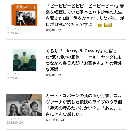
「ピーピピーピピピ、ピーピーピー♪」音
楽を軽蔑していた甲本ヒロト少年の人生
を変えた1曲「畳をかきむしりながら、ボ
ロボロ泣いてたんですよ」
有料
エンタメ
佐藤剛
2026.03.17
くるり『Liberty ＆ Gravity』に宿っ
た“変な歌”の正体…ニール・ヤングにも
つながる春日八郎『お富さん』との意外
な系譜
エンタメ
佐藤剛
2026.04.27
カート・コバーンの死の５か月前、ニル
ヴァーナが残した伝説のライブのウラ側
「葬式の時みたいにかい？」「ああ、ま
さにそんな感じだ」
エンタメ
TAP the POP
2026.04.08