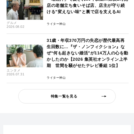
店の老舗立ち食いそば店、店主が守り続
ける"変えない味"と裏で店を支えるAI
グルメ
ライター神山
2026.08.02
31歳・年収370万円の失恋が歴代最高再
生回数に…『ザ・ノンフィクション』な
ぜ“何も起きない婚活”が114万人の心を動
かしたのか【2026 集英社オンライン上半
期 世間を騒がせたテレビ番組 1位】
エンタメ
2026.07.31
ライター神山
特集一覧を見る