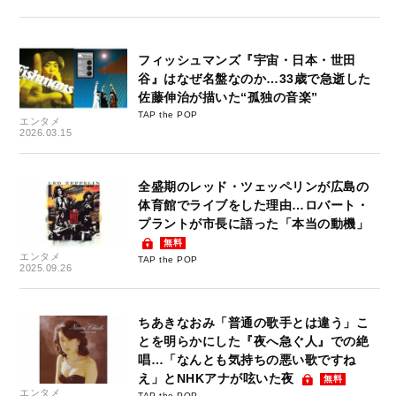
フィッシュマンズ『宇宙・日本・世田
谷』はなぜ名盤なのか…33歳で急逝した
佐藤伸治が描いた“孤独の音楽”
TAP the POP
エンタメ
2026.03.15
全盛期のレッド・ツェッペリンが広島の
体育館でライブをした理由…ロバート・
プラントが市長に語った「本当の動機」
無料
エンタメ
TAP the POP
2025.09.26
ちあきなおみ「普通の歌手とは違う」こ
とを明らかにした『夜へ急ぐ人』での絶
唱…「なんとも気持ちの悪い歌ですね
え」とNHKアナが呟いた夜
無料
エンタメ
TAP the POP