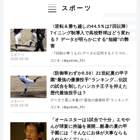
スポーツ
〈逆転＆勝ち越しの44.5％は7回以降〉
7イニング制導入で高校野球はどう変わ
る？ データが明らかにする“短縮”の弊
害
「7回制が奪うもの-データが証明するドラマの消
スポーツ
失-」
2026.08.06
ゴジキ（@godziki_55）
〈防御率わずか0.50〉21世紀夏の甲子
園“最強の優勝投手”ランキング…伝説
の試合を制したハンカチ王子を抑えた
歴代最強投手は？
データで選ぶ本書の”最強の優勝投手”ランキング
スポーツ
2026.08.05
ゴジキ（@godziki_55）
「オールスターは1試合で十分」エモや
んが球宴に持論を展開…酷暑の夏の甲
子園には「そんなにお体が大事ならも
うやらなくていい」