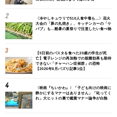
〈冷やしキュウリで510人食中毒も…〉花火
大会の「豚の丸焼き」、キッチンカーの「ケ
バブ」も…酷暑の夏祭りで注意したい食べ物
【5日前のパスタを食べた20歳の学生が死
亡】電子レンジの再加熱での殺菌効果も期待
できない「チャーハン症候群」の恐怖
【2026年6月バズり記事1位】
〈映画『ちいかわ』〉「子ども向けの映画に
静かにするマナーはありません」「叱ってく
れ」大ヒットの裏で鑑賞マナー論争が白熱