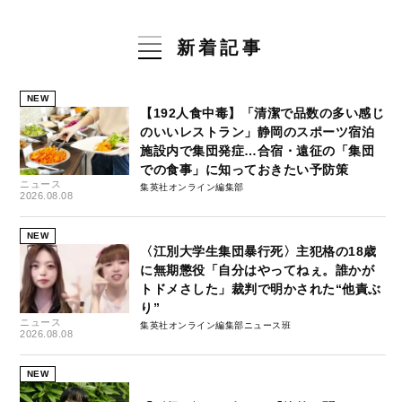
新着記事
NEW
【192人食中毒】「清潔で品数の多い感じ
のいいレストラン」静岡のスポーツ宿泊
施設内で集団発症…合宿・遠征の「集団
での食事」に知っておきたい予防策
ニュース
集英社オンライン編集部
2026.08.08
NEW
〈江別大学生集団暴行死〉主犯格の18歳
に無期懲役「自分はやってねぇ。誰かが
トドメさした」裁判で明かされた“他責ぶ
り”
ニュース
集英社オンライン編集部ニュース班
2026.08.08
NEW