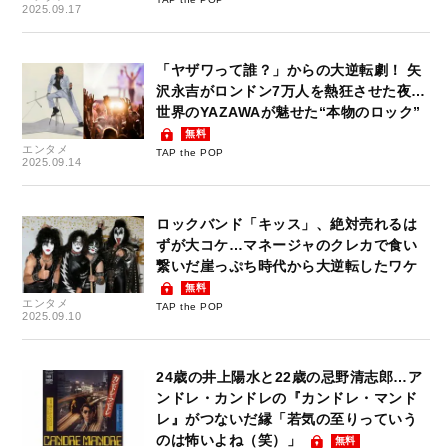
2025.09.17
「ヤザワって誰？」からの大逆転劇！ 矢
沢永吉がロンドン7万人を熱狂させた夜…
世界のYAZAWAが魅せた“本物のロック”
無料
エンタメ
TAP the POP
2025.09.14
ロックバンド「キッス」、絶対売れるは
ずが大コケ…マネージャのクレカで食い
繋いだ崖っぷち時代から大逆転したワケ
無料
エンタメ
TAP the POP
2025.09.10
24歳の井上陽水と22歳の忌野清志郎…ア
ンドレ・カンドレの『カンドレ・マンド
レ』がつないだ縁「若気の至りっていう
のは怖いよね（笑）」
無料