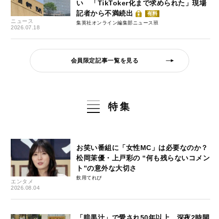
い 「TikToker化まで求められた」現場
記者から不満続出
有料
ニュース
集英社オンライン編集部ニュース班
2026.07.18
会員限定記事一覧を見る
特集
お笑い番組に「女性MC」は必要なのか？
松岡茉優・上戸彩の “何も残らないコメン
ト”の意外な大切さ
飲用てれび
エンタメ
2026.08.04
「暗黒汁」で愛され50年以上…深夜2時開