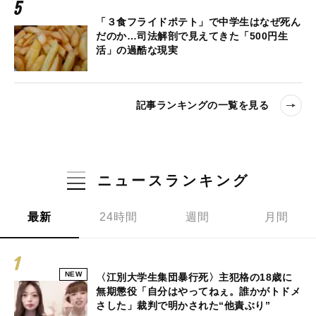
「３食フライドポテト」で中学生はなぜ死ん
だのか…司法解剖で見えてきた「500円生
活」の過酷な現実
記事ランキングの一覧を見る
ニュースランキング
最新
24時間
週間
月間
NEW
〈江別大学生集団暴行死〉主犯格の18歳に
無期懲役「自分はやってねぇ。誰かがトドメ
さした」裁判で明かされた“他責ぶり”