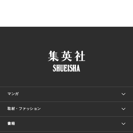
マンガ
取材・ファッション
少年マンガ
週刊少年ジャンプ
書籍
ファッション・美容
青年マンガ