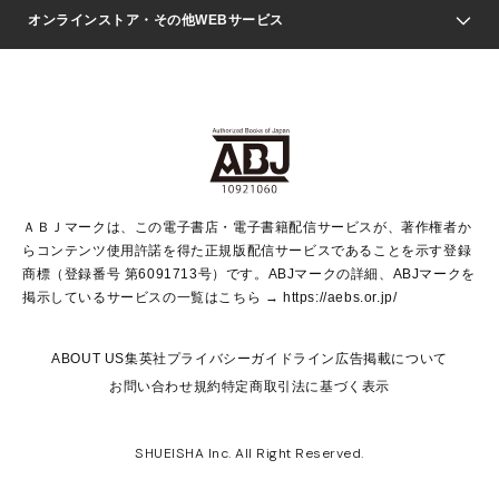
ジャンプSQ.
Seventeen
週刊ヤングジャンプ
オンラインストア・その他WEBサービス
文芸・文庫・総合
芸能・情報・スポーツ
少女マンガ
Vジャンプ
non-no Web
ヤングジャンプ定期購読デジタル
すばる
Myojo
オンラインストア
りぼん
学芸・ノンフィクション・新書
最強ジャンプ
女性マンガ
@BAILA
ヤンジャン＋
小説すばる
週プレNEWS
マーガレット
集英社OTOコンテンツ
集英社 学芸編集部
少年ジャンプ＋
その他WEBサービス
クッキー
ライトノベル・ノベライズ
MAQUIA ONLINE
となりのヤングジャンプ
集英社 文芸ステーション
週プレ グラジャパ！
別冊マーガレット
SHUEISHA MANGA-ART HERITAGE
集英社 ビジネス書
ゼブラック
ココハナ
SHUEISHA ADNAVI
SPUR.JP
集英社Webマガジン Cobalt
グランドジャンプ
web 集英社文庫
キッズ
web Sportiva
マンガMee
ジャンプキャラクターズストア
集英社新書
ジャンプルーキー！
月刊オフィスユー
ＡＢＪマークは、この電子書店・電子書籍配信サービスが、著作権者か
EDITOR'S LAB
LEE
集英社オレンジ文庫
ウルトラジャンプ
青春と読書
パラスポ＋！
らコンテンツ使用許諾を得た正規版配信サービスであることを示す登録
集英社みらい文庫
リマコミ＋
HAPPY PLUS STORE
集英社新書プラス
ジャンプTOON
商標（登録番号 第6091713号）です。ABJマークの詳細、ABJマークを
Marisol
シフォン文庫
アジア人物史
S-KIDS.LAND
マンガMeets
掲示しているサービスの一覧はこちら →
https://aebs.or.jp/
shueisha vox
よみタイ
S-MANGA
Web éclat
ダッシュエックス文庫
LEEマルシェ
kotoba
集英社ジャンプリミックス
ABOUT US
集英社プライバシーガイドライン
広告掲載について
T JAPAN:The New York Times Style Magazine
JUMP j BOOKS
お問い合わせ
規約
特定商取引法に基づく表示
SHOP Marisol
e!集英社
集英社コミック文庫
集英社女性誌ポータル
éclat premium
imidas
MEN'S NON-NO WEB
SHUEISHA Inc. All Right Reserved.
mirabella
UOMO