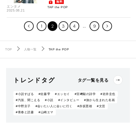
無料
エンタメ
TAP the POP
2025.08.21
1
2
3
4
9
TOP
人物一覧
TAP the POP
トレンドタグ
タグ一覧を見る
#小説すばる
#佐藤雫
#エッセイ
#宮﨑駿の詩学
#岩井圭也
#汽笛、聞こえる
#小説
#インタビュー
#旅から生まれた名画
#中野京子
#会いたい人に会いに行く
#赤坂憲雄
#文芸
#青春と読書
#山崎エマ