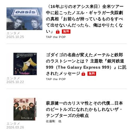
〈16年ぶりのオアシス来日〉全米ツアー
中に起こったノエル・ギャラガー失踪劇
の真相「お前らが持っているものをすべ
て出せないんだったら、俺はやりたくな
い」
無料
エンタメ
2025.10.25
TAP the POP
ゴダイゴの名曲が変えたメーテルと鉄郎
のラストシーンとは？ 主題歌『銀河鉄道
999（The Galaxy Express 999）』に託
されたメッセージ
無料
エンタメ
TAP the POP
2025.10.22
萩原健一のカリスマ性とその代償…日本
のビートルズになれたかもしれないザ・
テンプターズの分岐点
佐藤剛
エンタメ
2026.03.26