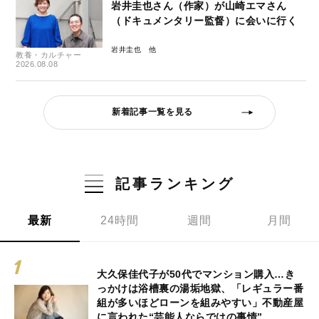
岩井圭也さん（作家）が山崎エマさん
（ドキュメンタリー監督）に会いに行く
岩井圭也
教養・カルチャー
2026.08.08
新着記事一覧を見る
記事ランキング
最新
24時間
週間
月間
大久保佳代子が50代でマンション購入…き
っかけは浴槽裏の湯垢地獄、「レギュラー番
組が多いほどローンを組みやすい」不動産屋
に言われた“芸能人ならではの事情”