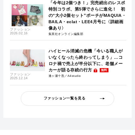
「今年は2個つき！」完売続出のレスポ
特別コラボ、第5弾でさらに進化！ 初
の“大小2個セット”ポーチがMAQUIA・
BAILA・eclat・LEE4月号に〈詳細画
像あり〉
ファッション
2026.02.16
集英社オンライン編集部
ハイヒール消滅の危機「今いる職人が
いなくなったら終わってしまう」…コ
ロナ禍で売上が半分以下に、老舗メー
カーが語る存続の行方
無料
ファッション
逢ヶ瀬十吾／A4studio
2025.12.14
ファッション一覧を見る