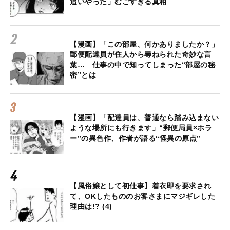
追いやった」むごすぎる真相
【漫画】「この部屋、何かありましたか？」
郵便配達員が住人から尋ねられた奇妙な言
葉… 仕事の中で知ってしまった“部屋の秘
密”とは
【漫画】「配達員は、普通なら踏み込まない
ような場所にも行きます」“郵便局員×ホラ
ー”の異色作、作者が語る“怪異の原点”
【風俗嬢として初仕事】着衣即を要求され
て、OKしたもののお客さまにマジギレした
理由は!? (4)