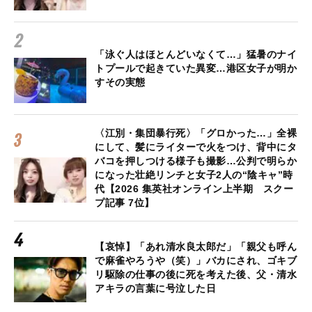
「泳ぐ人はほとんどいなくて…」猛暑のナイ
トプールで起きていた異変…港区女子が明か
すその実態
〈江別・集団暴行死〉「グロかった…」全裸
にして、髪にライターで火をつけ、背中にタ
バコを押しつける様子も撮影…公判で明らか
になった壮絶リンチと女子2人の“陰キャ”時
代【2026 集英社オンライン上半期 スクー
プ記事 7位】
【哀悼】「あれ清水良太郎だ」「親父も呼ん
で麻雀やろうや（笑）」バカにされ、ゴキブ
リ駆除の仕事の後に死を考えた後、父・清水
アキラの言葉に号泣した日