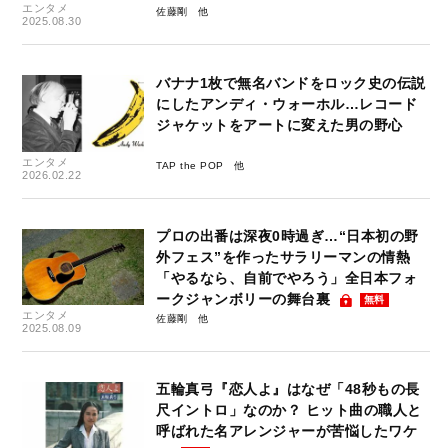
エンタメ
佐藤剛
2025.08.30
バナナ1枚で無名バンドをロック史の伝説
にしたアンディ・ウォーホル…レコード
ジャケットをアートに変えた男の野心
エンタメ
TAP the POP
2026.02.22
プロの出番は深夜0時過ぎ…“日本初の野
外フェス”を作ったサラリーマンの情熱
「やるなら、自前でやろう」全日本フォ
ークジャンボリーの舞台裏
無料
エンタメ
佐藤剛
2025.08.09
五輪真弓『恋人よ』はなぜ「48秒もの長
尺イントロ」なのか？ ヒット曲の職人と
呼ばれた名アレンジャーが苦悩したワケ