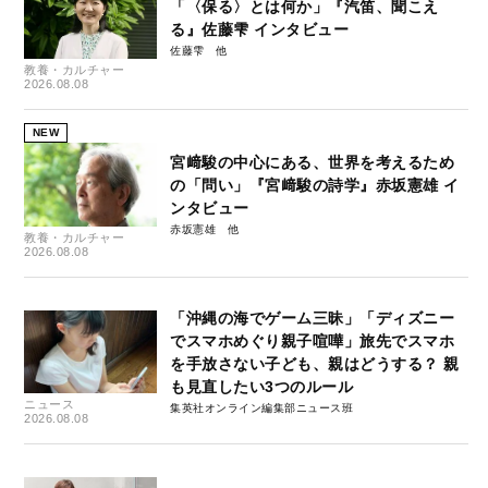
「〈保る〉とは何か」『汽笛、聞こえ
る』佐藤雫 インタビュー
佐藤雫
教養・カルチャー
2026.08.08
NEW
宮﨑駿の中心にある、世界を考えるため
の「問い」『宮﨑駿の詩学』赤坂憲雄 イ
ンタビュー
赤坂憲雄
教養・カルチャー
2026.08.08
「沖縄の海でゲーム三昧」「ディズニー
でスマホめぐり親子喧嘩」旅先でスマホ
を手放さない子ども、親はどうする？ 親
も見直したい3つのルール
ニュース
集英社オンライン編集部ニュース班
2026.08.08