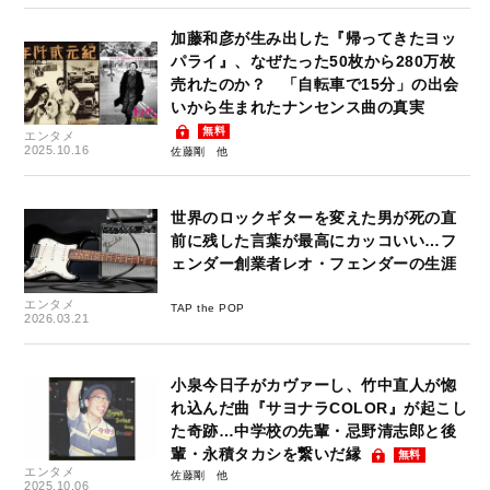
加藤和彦が生み出した『帰ってきたヨッ
パライ』、なぜたった50枚から280万枚
売れたのか？ 「自転車で15分」の出会
いから生まれたナンセンス曲の真実
無料
エンタメ
2025.10.16
佐藤剛
世界のロックギターを変えた男が死の直
前に残した言葉が最高にカッコいい…フ
ェンダー創業者レオ・フェンダーの生涯
エンタメ
TAP the POP
2026.03.21
小泉今日子がカヴァーし、竹中直人が惚
れ込んだ曲『サヨナラCOLOR』が起こし
た奇跡…中学校の先輩・忌野清志郎と後
輩・永積タカシを繋いだ縁
無料
エンタメ
佐藤剛
2025.10.06