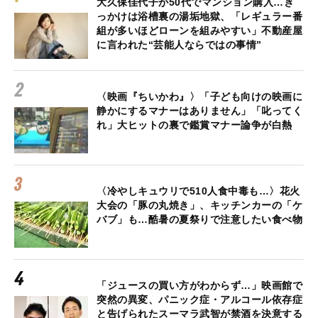
大久保佳代子が50代でマンション購入…き
っかけは浴槽裏の湯垢地獄、「レギュラー番
組が多いほどローンを組みやすい」不動産屋
に言われた“芸能人ならではの事情”
〈映画『ちいかわ』〉「子ども向けの映画に
静かにするマナーはありません」「叱ってく
れ」大ヒットの裏で鑑賞マナー論争が白熱
〈冷やしキュウリで510人食中毒も…〉花火
大会の「豚の丸焼き」、キッチンカーの「ケ
バブ」も…酷暑の夏祭りで注意したい食べ物
「ジュースの買い方がわからず…」映画館で
突然の異変、パニック症・アルコール依存症
と告げられたスーマラ武智が禁酒を決意する