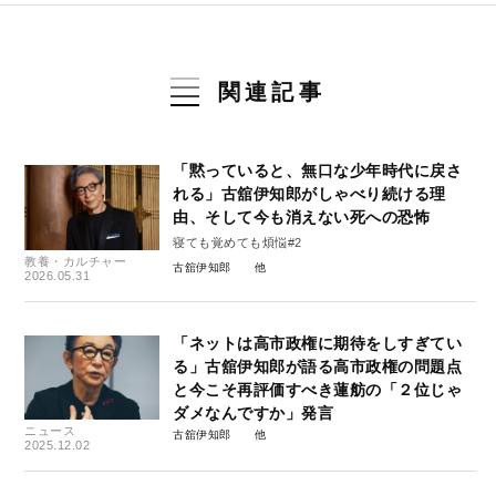
関連記事
「黙っていると、無口な少年時代に戻さ
れる」古舘伊知郎がしゃべり続ける理
由、そして今も消えない死への恐怖
寝ても覚めても煩悩#2
教養・カルチャー
古舘伊知郎
2026.05.31
「ネットは高市政権に期待をしすぎてい
る」古舘伊知郎が語る高市政権の問題点
と今こそ再評価すべき蓮舫の「２位じゃ
ダメなんですか」発言
ニュース
古舘伊知郎
2025.12.02