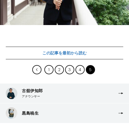
この記事を最初から読む
1
2
3
4
5
古舘伊知郎
アナウンサー
黒島暁生