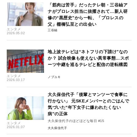
「筋肉は苦手」だったテレ朝・三谷紬ア
ナがプロレス担当に抜擢されて…新人研
修の“黒歴史”から一転、「プロレスの
父」棚橋弘至との出会い
エンタメ
三谷紬
2026.05.02
地上波テレビは“ネトフリの下請け”なの
か？ 試合映像も使えない異常事態…スポ
ーツ中継を巡るテレビと配信の逆転構図
エンタメ
ノブユキ
2026.03.17
大久保佳代子「後輩とマンツーで食事に
行かない」 元SKEメンバーとのごはんで
気づいた“年下女子に嫌われたくない
病”の正体
大久保佳代子のほどほどな毎日 #15
エンタメ
2026.01.07
大久保佳代子