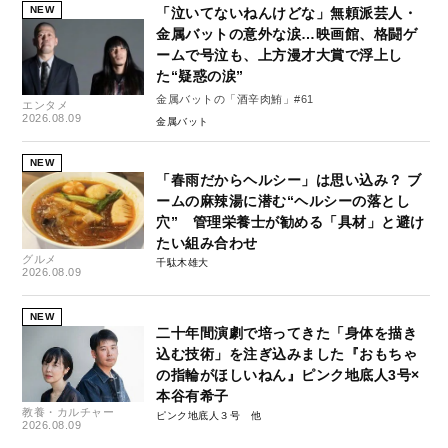
NEW
「泣いてないねんけどな」無頼派芸人・
金属バットの意外な涙…映画館、格闘ゲ
ームで号泣も、上方漫才大賞で浮上し
た“疑惑の涙”
金属バットの「酒辛肉鮪」#61
エンタメ
2026.08.09
金属バット
NEW
「春雨だからヘルシー」は思い込み？ ブ
ームの麻辣湯に潜む“ヘルシーの落とし
穴” 管理栄養士が勧める「具材」と避け
たい組み合わせ
グルメ
千駄木雄大
2026.08.09
NEW
二十年間演劇で培ってきた「身体を描き
込む技術」を注ぎ込みました『おもちゃ
の指輪がほしいねん』ピンク地底人3号×
本谷有希子
教養・カルチャー
ピンク地底人３号
2026.08.09