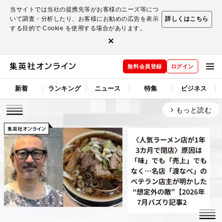
当サイトでは当社の提携先等がお客様のニーズ等につ
いて調査・分析したり、お客様にお勧めの広告を表示
詳しくはこちら
する目的で Cookie を使用する場合があります。
×
無料会員登録
ログイン
新着
ランキング
ニュース
特集
ビジネス
もっと読む
arrow_forward_ios