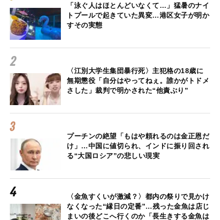
「泳ぐ人はほとんどいなくて…」猛暑のナイ
トプールで起きていた異変…港区女子が明か
すその実態
〈江別大学生集団暴行死〉主犯格の18歳に
無期懲役「自分はやってねぇ。誰かがトドメ
さした」裁判で明かされた“他責ぶり”
プーチンの絶望「もはや頼れるのは金正恩だ
け」…中国に値切られ、インドに振り回され
る“大国ロシア”の悲しい現実
〈金魚すくいが激減？〉都内の祭りで見かけ
なくなった“縁日の定番”…残った金魚は店じ
まいの後どこへ行くのか「長生きする金魚は