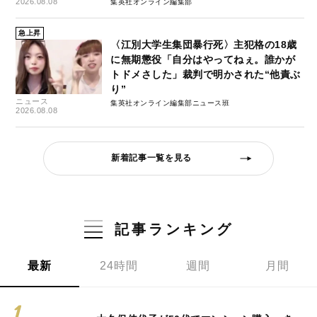
2026.08.08
集英社オンライン編集部
急上昇
〈江別大学生集団暴行死〉主犯格の18歳
に無期懲役「自分はやってねぇ。誰かが
トドメさした」裁判で明かされた“他責ぶ
り”
ニュース
集英社オンライン編集部ニュース班
2026.08.08
新着記事一覧を見る
記事ランキング
最新
24時間
週間
月間