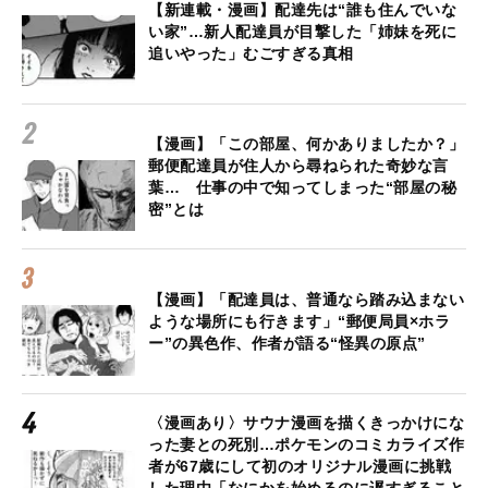
【新連載・漫画】配達先は“誰も住んでいな
い家”…新人配達員が目撃した「姉妹を死に
追いやった」むごすぎる真相
【漫画】「この部屋、何かありましたか？」
郵便配達員が住人から尋ねられた奇妙な言
葉… 仕事の中で知ってしまった“部屋の秘
密”とは
【漫画】「配達員は、普通なら踏み込まない
ような場所にも行きます」“郵便局員×ホラ
ー”の異色作、作者が語る“怪異の原点”
〈漫画あり〉サウナ漫画を描くきっかけにな
った妻との死別…ポケモンのコミカライズ作
者が67歳にして初のオリジナル漫画に挑戦
した理由「なにかを始めるのに遅すぎること