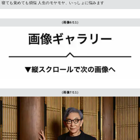
寝ても覚めても煩悩 人生のモヤモヤ、いっしょに悩みます
（画像6/11）
（画像7/11）