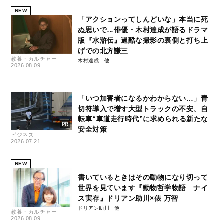
NEW
「アクションってしんどいな」本当に死
ぬ思いで…俳優・木村達成が語るドラマ
版『水滸伝』過酷な撮影の裏側と打ち上
げでの北方謙三
教養・カルチャー
木村達成
2026.08.09
「いつ加害者になるかわからない…」青
切符導入で増す大型トラックの不安、自
転車“車道走行時代”に求められる新たな
安全対策
ビジネス
2026.07.21
NEW
書いているときはその動物になり切って
世界を見ています『動物哲学物語 ナイ
ス実存』ドリアン助川×俵 万智
ドリアン助川
教養・カルチャー
2026.08.09