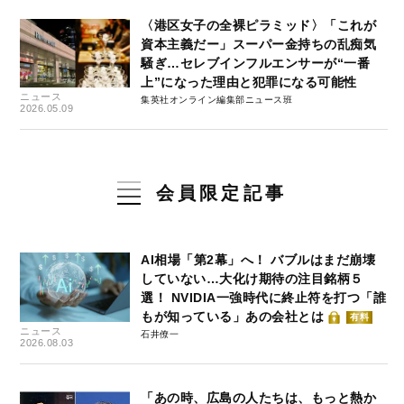
〈港区女子の全裸ピラミッド〉「これが
資本主義だー」スーパー金持ちの乱痴気
騒ぎ…セレブインフルエンサーが“一番
上”になった理由と犯罪になる可能性
ニュース
集英社オンライン編集部ニュース班
2026.05.09
会員限定記事
AI相場「第2幕」へ！ バブルはまだ崩壊
していない…大化け期待の注目銘柄５
選！ NVIDIA一強時代に終止符を打つ「誰
もが知っている」あの会社とは
有料
ニュース
石井僚一
2026.08.03
「あの時、広島の人たちは、もっと熱か