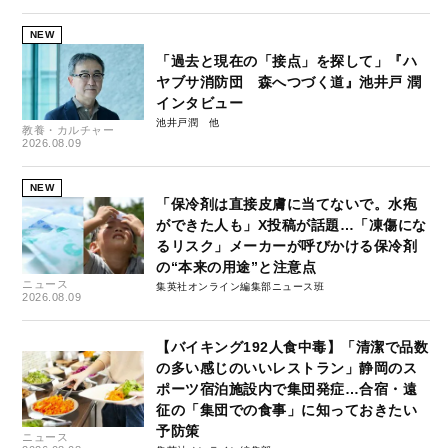
NEW
「過去と現在の「接点」を探して」『ハ
ヤブサ消防団 森へつづく道』池井戸 潤
インタビュー
池井戸潤
教養・カルチャー
2026.08.09
NEW
「保冷剤は直接皮膚に当てないで。水疱
ができた人も」X投稿が話題…「凍傷にな
るリスク」メーカーが呼びかける保冷剤
の“本来の用途”と注意点
ニュース
集英社オンライン編集部ニュース班
2026.08.09
【バイキング192人食中毒】「清潔で品数
の多い感じのいいレストラン」静岡のス
ポーツ宿泊施設内で集団発症…合宿・遠
征の「集団での食事」に知っておきたい
予防策
ニュース