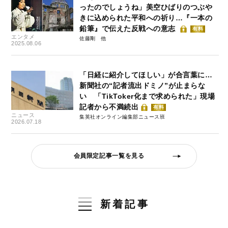
ったのでしょうね」美空ひばりのつぶや
きに込められた平和への祈り…『一本の
鉛筆』で伝えた反戦への意志
有料
エンタメ
佐藤剛
2025.08.06
「日経に紹介してほしい」が合言葉に…
新聞社の“記者流出ドミノ”が止まらな
い 「TikToker化まで求められた」現場
記者から不満続出
有料
ニュース
集英社オンライン編集部ニュース班
2026.07.18
会員限定記事一覧を見る
新着記事