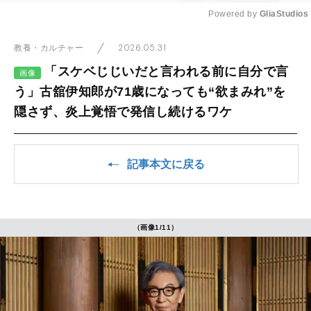
Powered by 
GliaStudios
Mute
2026.05.31
教養・カルチャー
「スケベじじいだと言われる前に自分で言
画像
う」古舘伊知郎が71歳になっても“欲まみれ”を
隠さず、炎上覚悟で発信し続けるワケ
記事本文に戻る
（画像1/11）