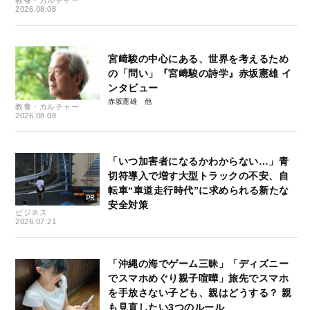
教養・カルチャー
2026.08.08
宮﨑駿の中心にある、世界を考えるため
の「問い」『宮﨑駿の詩学』赤坂憲雄 イ
ンタビュー
赤坂憲雄
教養・カルチャー
2026.08.08
「いつ加害者になるかわからない…」青
切符導入で増す大型トラックの不安、自
転車“車道走行時代”に求められる新たな
安全対策
ビジネス
2026.07.21
「沖縄の海でゲーム三昧」「ディズニー
でスマホめぐり親子喧嘩」旅先でスマホ
を手放さない子ども、親はどうする？ 親
も見直したい3つのルール