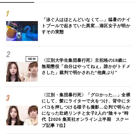
「泳ぐ人はほとんどいなくて…」猛暑のナイ
トプールで起きていた異変…港区女子が明か
すその実態
NEW
〈江別大学生集団暴行死〉主犯格の18歳に
無期懲役「自分はやってねぇ。誰かがトドメ
さした」裁判で明かされた“他責ぶり”
〈江別・集団暴行死〉「グロかった…」全裸
にして、髪にライターで火をつけ、背中にタ
バコを押しつける様子も撮影…公判で明らか
になった壮絶リンチと女子2人の“陰キャ”時
代【2026 集英社オンライン上半期 スクー
プ記事 7位】