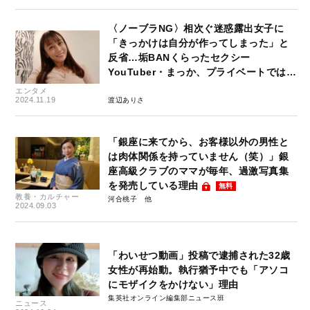
〈ノーブラNG〉相次ぐ迷惑露出女子に
「きっかけは自分が作ってしまった」と
反省…垢BANくらったセクシー
YouTuber・まっか、プライベートでは…
エンタメ
2024.11.19
渡辺ありさ
「銀座に来てから、お客様以外の男性と
は肉体関係を持っていません（笑）」銀
座高級クラブのママが毎年、過激写真集
を発売している理由
無料
教養・カルチャー
河合桃子
2024.09.03
「わいせつ動画」投稿で逮捕された32歳
女性が再始動。執行猶予中でも「アソコ
にモザイクをかけない」理由
集英社オンライン編集部ニュース班
ニュース