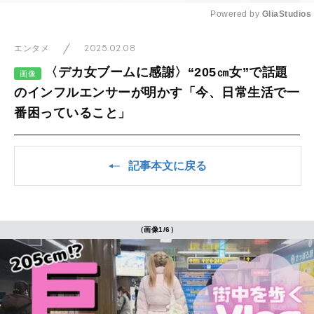
Powered by 
GliaStudios
Mute
2025.02.08
エンタメ
〈デカ女ブームに感謝〉“205㎝女”で話題
画像
のインフルエンサーが明かす「今、日常生活で一
番困っていること」
記事本文に戻る
（画像1/6）