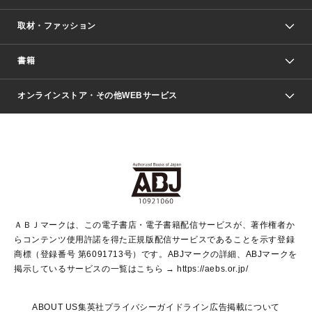
取材・ファッション
少年マンガ
週刊少年ジャンプ
書籍
ファッション・美容
青年マンガ
ジャンプSQ.
Seventeen
週刊ヤングジャンプ
オンラインストア・その他WEBサービス
文芸・文庫・総合
芸能・情報・スポーツ
少女マンガ
Vジャンプ
non-no Web
ヤングジャンプ定期購読デジタル
すばる
Myojo
オンラインストア
りぼん
学芸・ノンフィクション・新書
最強ジャンプ
女性マンガ
@BAILA
ヤンジャン＋
小説すばる
週プレNEWS
マーガレット
集英社OTOコンテンツ
集英社 学芸編集部
少年ジャンプ＋
その他WEBサービス
クッキー
ライトノベル・ノベライズ
MAQUIA ONLINE
となりのヤングジャンプ
集英社 文芸ステーション
週プレ グラジャパ！
別冊マーガレット
SHUEISHA MANGA-ART HERITAGE
集英社 ビジネス書
ゼブラック
ココハナ
SHUEISHA ADNAVI
SPUR.JP
集英社Webマガジン Cobalt
グランドジャンプ
web 集英社文庫
キッズ
web Sportiva
マンガMee
ジャンプキャラクターズストア
集英社新書
ジャンプルーキー！
月刊オフィスユー
ＡＢＪマークは、この電子書店・電子書籍配信サービスが、著作権者か
EDITOR'S LAB
LEE
集英社オレンジ文庫
ウルトラジャンプ
青春と読書
パラスポ＋！
らコンテンツ使用許諾を得た正規版配信サービスであることを示す登録
集英社みらい文庫
リマコミ＋
HAPPY PLUS STORE
集英社新書プラス
ジャンプTOON
商標（登録番号 第6091713号）です。ABJマークの詳細、ABJマークを
Marisol
シフォン文庫
アジア人物史
S-KIDS.LAND
マンガMeets
掲示しているサービスの一覧はこちら →
https://aebs.or.jp/
shueisha vox
よみタイ
S-MANGA
Web éclat
ダッシュエックス文庫
LEEマルシェ
kotoba
集英社ジャンプリミックス
ABOUT US
集英社プライバシーガイドライン
広告掲載について
T JAPAN:The New York Times Style Magazine
JUMP j BOOKS