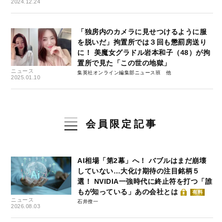
2024.12.24
「独房内のカメラに見せつけるように服
を脱いだ」拘置所では３回も懲罰房送り
に！ 美魔女グラドル岩本和子（48）が拘
置所で見た「この世の地獄」
ニュース
集英社オンライン編集部ニュース班
2025.01.10
会員限定記事
AI相場「第2幕」へ！ バブルはまだ崩壊
していない…大化け期待の注目銘柄５
選！ NVIDIA一強時代に終止符を打つ「誰
もが知っている」あの会社とは
有料
ニュース
石井僚一
2026.08.03