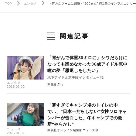
TOP
エンタメ
〈デカ女ブームに感謝〉“205㎝女”で話題のインフルエン
関連記事
「胃がんで体重36キロに」シワだらけに
なっても諦めなかった36歳アイドル恵中
瞳の夢「恩返しをしたい」
地下アイドル恵中瞳インタビュー#2
エンタメ
木原みぎわ
2025.02.02
「寒すぎてキャンプ場のトイレの中
で…」“日本一だらしない”女性ソロキャ
ンパーが告白した、冬キャンプでの最
新“やらかし”
ニュース
集英社オンライン編集部ニュース班
2025.01.31