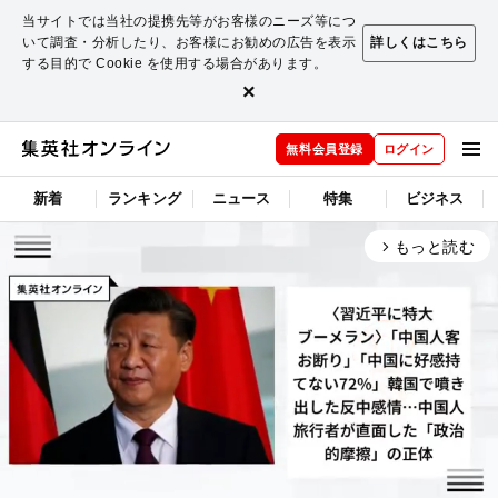
当サイトでは当社の提携先等がお客様のニーズ等につ
いて調査・分析したり、お客様にお勧めの広告を表示
詳しくはこちら
する目的で Cookie を使用する場合があります。
×
無料会員登録
ログイン
新着
ランキング
ニュース
特集
ビジネス
もっと読む
arrow_forward_ios