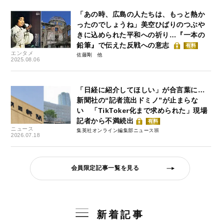
「あの時、広島の人たちは、もっと熱か
ったのでしょうね」美空ひばりのつぶや
きに込められた平和への祈り…『一本の
鉛筆』で伝えた反戦への意志
有料
エンタメ
佐藤剛
2025.08.06
「日経に紹介してほしい」が合言葉に…
新聞社の“記者流出ドミノ”が止まらな
い 「TikToker化まで求められた」現場
記者から不満続出
有料
ニュース
集英社オンライン編集部ニュース班
2026.07.18
会員限定記事一覧を見る
新着記事