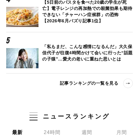
【5日前のパスタを食べた20歳の学生が死
亡】電子レンジの再加熱での殺菌効果も期待
できない「チャーハン症候群」の恐怖
【2026年6月バズり記事1位】
「私もまだ、こんな感情になるんだ」大久保
佳代子が往復4時間かけて会いに行った“話題
の子猿”…愛犬の老いに重ねた思いとは
記事ランキングの一覧を見る
ニュースランキング
最新
24時間
週間
月間