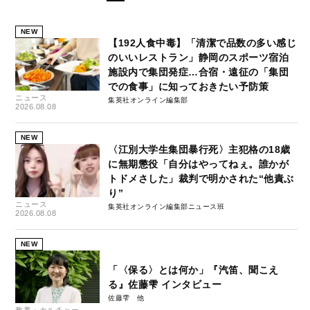
NEW
【192人食中毒】「清潔で品数の多い感じ
のいいレストラン」静岡のスポーツ宿泊
施設内で集団発症…合宿・遠征の「集団
での食事」に知っておきたい予防策
ニュース
集英社オンライン編集部
2026.08.08
NEW
〈江別大学生集団暴行死〉主犯格の18歳
に無期懲役「自分はやってねぇ。誰かが
トドメさした」裁判で明かされた“他責ぶ
り”
ニュース
集英社オンライン編集部ニュース班
2026.08.08
NEW
「〈保る〉とは何か」『汽笛、聞こえ
る』佐藤雫 インタビュー
佐藤雫