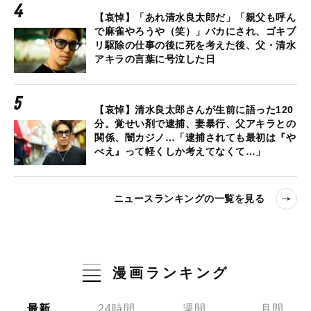
【哀悼】「あれ清水良太郎だ」「親父も呼ん
で麻雀やろうや（笑）」バカにされ、ゴキブ
リ駆除の仕事の後に死を考えた後、父・清水
アキラの言葉に号泣した日
【哀悼】清水良太郎さんが生前に語った120
分。覚せい剤で逮捕、妻暴行、父アキラとの
関係、闇カジノ…「逮捕されても最初は『や
べえ』って軽くしか考えてなくて…」
ニュースランキングの一覧を見る
漫画ランキング
最新
24時間
週間
月間