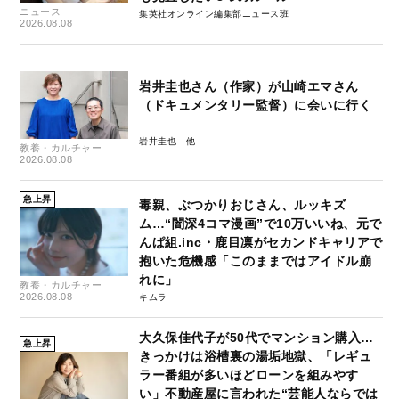
ニュース
集英社オンライン編集部ニュース班
2026.08.08
岩井圭也さん（作家）が山崎エマさん
（ドキュメンタリー監督）に会いに行く
岩井圭也
教養・カルチャー
2026.08.08
急上昇
毒親、ぶつかりおじさん、ルッキズ
ム…“闇深4コマ漫画”で10万いいね、元で
んぱ組.inc・鹿目凛がセカンドキャリアで
抱いた危機感「このままではアイドル崩
れに」
教養・カルチャー
2026.08.08
キムラ
大久保佳代子が50代でマンション購入…
急上昇
きっかけは浴槽裏の湯垢地獄、「レギュ
ラー番組が多いほどローンを組みやす
い」不動産屋に言われた“芸能人ならでは