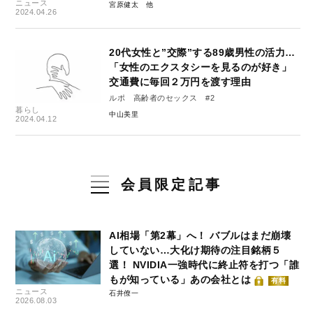
ニュース
宮原健太
2024.04.26
20代女性と”交際”する89歳男性の活力…
「女性のエクスタシーを見るのが好き」
交通費に毎回２万円を渡す理由
ルポ 高齢者のセックス #2
暮らし
中山美里
2024.04.12
会員限定記事
AI相場「第2幕」へ！ バブルはまだ崩壊
していない…大化け期待の注目銘柄５
選！ NVIDIA一強時代に終止符を打つ「誰
もが知っている」あの会社とは
有料
ニュース
石井僚一
2026.08.03