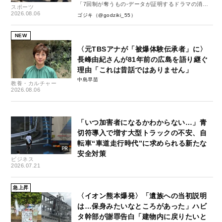
「7回制が奪うもの-データが証明するドラマの消
スポーツ
失-」
2026.08.06
ゴジキ（@godziki_55）
NEW
〈元TBSアナが「被爆体験伝承者」に〉
長峰由紀さんが81年前の広島を語り継ぐ
理由「これは昔話ではありません」
中島早苗
教養・カルチャー
2026.08.06
「いつ加害者になるかわからない…」青
切符導入で増す大型トラックの不安、自
転車“車道走行時代”に求められる新たな
安全対策
ビジネス
2026.07.21
急上昇
〈イオン熊本爆発〉「遺族への当初説明
は…保身みたいなところがあった」ハビ
タ幹部が謝罪告白「建物内に戻りたいと