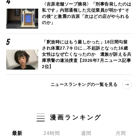
〈吉原老舗ソープ摘発〉「刑事告発したのは
私です」内部通報した元従業員が明かす“そ
の後”と激震の吉原「次はどの店がやられる
のか」
「釈放時にはもう厳しかった」18日間勾留
され体重27.7キロに…不起訴となった16歳
女性はなぜ亡くなったのか 遺族が訴える兵
庫県警の違法捜査【2026年7月ニュース記事
2位】
ニュースランキングの一覧を見る
漫画ランキング
最新
24時間
週間
月間