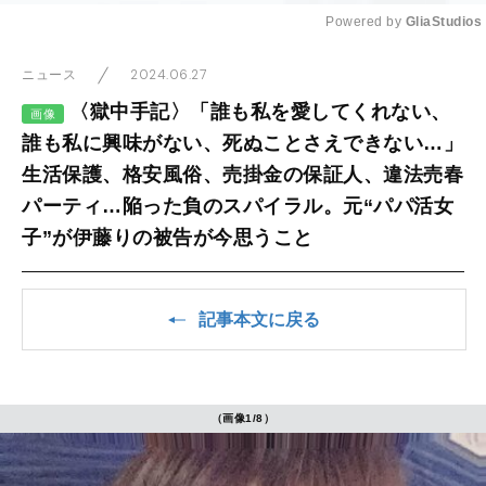
Powered by 
GliaStudios
Mute
2024.06.27
ニュース
〈獄中手記〉「誰も私を愛してくれない、
画像
誰も私に興味がない、死ぬことさえできない…」
生活保護、格安風俗、売掛金の保証人、違法売春
パーティ…陥った負のスパイラル。元“パパ活女
子”が伊藤りの被告が今思うこと
記事本文に戻る
（画像1/8）