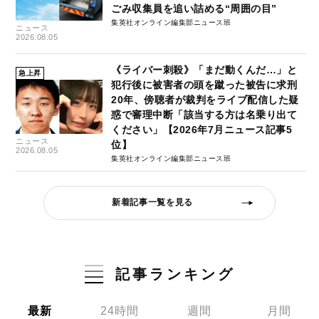
ごみ収集員を追い詰める“周囲の目”
集英社オンライン編集部ニュース班
ニュース
2026.08.05
《ライバー刺殺》「まだ動くんだ…」と
急上昇
犯行後に被害者の頭を蹴った被告に求刑
20年、傍聴者が裁判をライブ配信した疑
惑で審理中断「該当する方は名乗り出て
ください」【2026年7月ニュース記事5
ニュース
位】
2026.08.05
集英社オンライン編集部ニュース班
新着記事一覧を見る
記事ランキング
最新
24時間
週間
月間