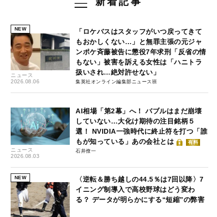
新着記事
NEW
「ロケバスはスタッフがいつ戻ってきて
もおかしくない…」と無罪主張の元ジャ
ンポケ斉藤被告に懲役7年求刑「反省の情
もない」被害を訴える女性は「ハニトラ
扱いされ…絶対許せない」
ニュース
2026.08.06
集英社オンライン編集部ニュース班
AI相場「第2幕」へ！ バブルはまだ崩壊
していない…大化け期待の注目銘柄５
選！ NVIDIA一強時代に終止符を打つ「誰
もが知っている」あの会社とは
有料
ニュース
石井僚一
2026.08.03
NEW
〈逆転＆勝ち越しの44.5％は7回以降〉7
イニング制導入で高校野球はどう変わ
る？ データが明らかにする“短縮”の弊害