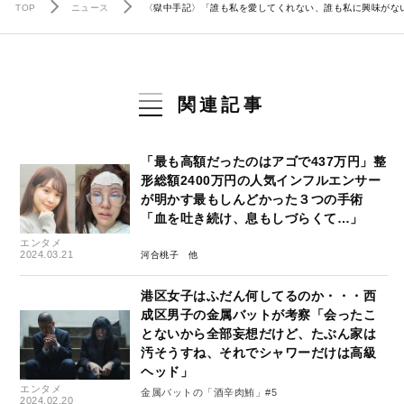
TOP
ニュース
〈獄中手記〉「誰も私を愛してくれない、誰も私に興味がな
関連記事
「最も高額だったのはアゴで437万円」整
形総額2400万円の人気インフルエンサー
が明かす最もしんどかった３つの手術
「血を吐き続け、息もしづらくて…」
エンタメ
2024.03.21
河合桃子
港区女子はふだん何してるのか・・・西
成区男子の金属バットが考察「会ったこ
とないから全部妄想だけど、たぶん家は
汚そうすね、それでシャワーだけは高級
ヘッド」
エンタメ
金属バットの「酒辛肉鮪」#5
2024.02.20