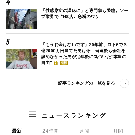
「性感染症の温床に」と専門家も警鐘。ソー
プ業界で〝NS店〟急増のワケ
「もうお金はないです」20年前、ロト6で３
億2000万円当てた男は今…当選後も会社を
辞めなかった男が定年後に気づいた“本当の
自由”
有料
記事ランキングの一覧を見る
ニュースランキング
最新
24時間
週間
月間