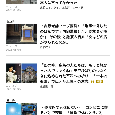
本人は言ってなかった」
ニュース
集英社オンライン編集部ニュース班
2026.08.05
急上昇
〈吉原老舗ソープ摘発〉「刑事告発した
のは私です」内部通報した元従業員が明
かす“その後”と激震の吉原「次はどの店
がやられるのか」
ニュース
河合桃子
2026.08.05
「あの時、広島の人たちは、もっと熱か
ったのでしょうね」美空ひばりのつぶや
きに込められた平和への祈り…『一本の
鉛筆』で伝えた反戦への意志
有料
エンタメ
佐藤剛
2025.08.06
急上昇
〈40度超でも休めない〉「コンビニに寄
るだけで苦情」「日陰で休むとサボり」