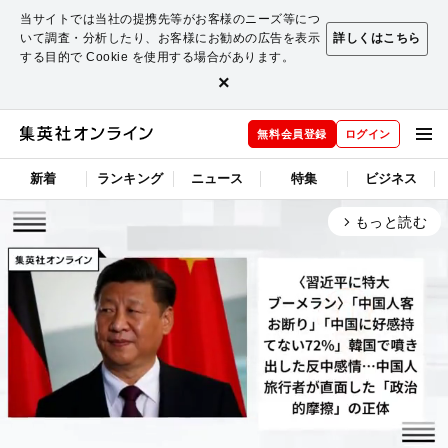
当サイトでは当社の提携先等がお客様のニーズ等につ
いて調査・分析したり、お客様にお勧めの広告を表示
詳しくはこちら
する目的で Cookie を使用する場合があります。
×
無料会員登録
ログイン
新着
ランキング
ニュース
特集
ビジネス
もっと読む
arrow_forward_ios