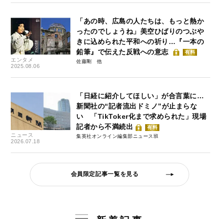
「あの時、広島の人たちは、もっと熱か
ったのでしょうね」美空ひばりのつぶや
きに込められた平和への祈り…『一本の
鉛筆』で伝えた反戦への意志
有料
エンタメ
佐藤剛
2025.08.06
「日経に紹介してほしい」が合言葉に…
新聞社の“記者流出ドミノ”が止まらな
い 「TikToker化まで求められた」現場
記者から不満続出
有料
ニュース
集英社オンライン編集部ニュース班
2026.07.18
会員限定記事一覧を見る