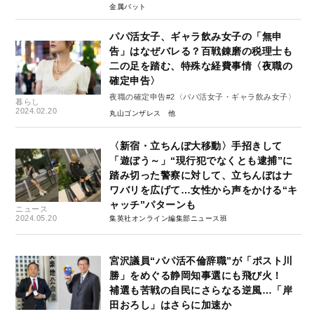
金属バット
パパ活女子、ギャラ飲み女子の「無申
告」はなぜバレる？百戦錬磨の税理士も
二の足を踏む、特殊な経費事情〈夜職の
確定申告〉
夜職の確定申告#2〈パパ活女子・ギャラ飲み女子〉
暮らし
2024.02.20
丸山ゴンザレス
〈新宿・立ちんぼ大移動〉手招きして
「遊ぼう～」“現行犯でなくとも逮捕”に
踏み切った警察に対して、立ちんぼはナ
ワバリを広げて…女性から声をかける“キ
ャッチ”パターンも
ニュース
2024.05.20
集英社オンライン編集部ニュース班
宮沢議員“パパ活不倫辞職”が「ポスト川
勝」をめぐる静岡知事選にも飛び火！
補選も苦戦の自民にさらなる逆風…「岸
田おろし」はさらに加速か