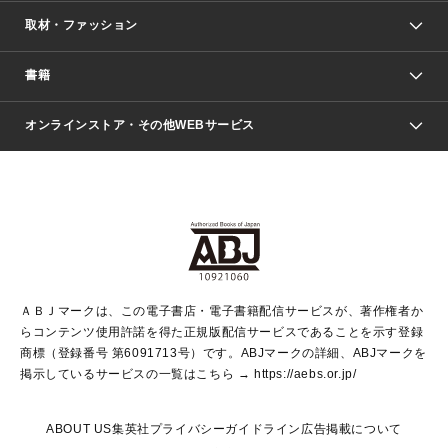
取材・ファッション
少年マンガ
週刊少年ジャンプ
書籍
ファッション・美容
青年マンガ
ジャンプSQ.
Seventeen
週刊ヤングジャンプ
オンラインストア・その他WEBサービス
文芸・文庫・総合
芸能・情報・スポーツ
少女マンガ
Vジャンプ
non-no Web
ヤングジャンプ定期購読デジタル
すばる
Myojo
オンラインストア
りぼん
学芸・ノンフィクション・新書
最強ジャンプ
女性マンガ
@BAILA
ヤンジャン＋
小説すばる
週プレNEWS
マーガレット
集英社OTOコンテンツ
集英社 学芸編集部
少年ジャンプ＋
その他WEBサービス
クッキー
ライトノベル・ノベライズ
MAQUIA ONLINE
となりのヤングジャンプ
集英社 文芸ステーション
週プレ グラジャパ！
別冊マーガレット
SHUEISHA MANGA-ART HERITAGE
集英社 ビジネス書
ゼブラック
ココハナ
SHUEISHA ADNAVI
SPUR.JP
集英社Webマガジン Cobalt
グランドジャンプ
web 集英社文庫
キッズ
web Sportiva
マンガMee
ジャンプキャラクターズストア
集英社新書
ジャンプルーキー！
月刊オフィスユー
ＡＢＪマークは、この電子書店・電子書籍配信サービスが、著作権者か
EDITOR'S LAB
LEE
集英社オレンジ文庫
ウルトラジャンプ
青春と読書
パラスポ＋！
らコンテンツ使用許諾を得た正規版配信サービスであることを示す登録
集英社みらい文庫
リマコミ＋
HAPPY PLUS STORE
集英社新書プラス
ジャンプTOON
商標（登録番号 第6091713号）です。ABJマークの詳細、ABJマークを
Marisol
シフォン文庫
アジア人物史
S-KIDS.LAND
マンガMeets
掲示しているサービスの一覧はこちら →
https://aebs.or.jp/
shueisha vox
よみタイ
S-MANGA
Web éclat
ダッシュエックス文庫
LEEマルシェ
kotoba
集英社ジャンプリミックス
ABOUT US
集英社プライバシーガイドライン
広告掲載について
T JAPAN:The New York Times Style Magazine
JUMP j BOOKS