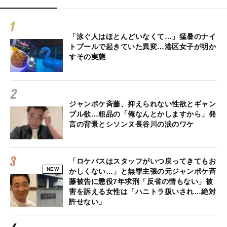
「泳ぐ人はほとんどいなくて…」猛暑のナイ
トプールで起きていた異変…港区女子が明か
すその実態
ジャンポケ斉藤、抑えられない性欲とギャン
ブル欲…粗品の「俺なんとかしますから」発
言の背景とシソンヌ長谷川の涙のワケ
「ロケバスはスタッフがいつ戻ってきてもお
NEW
かしくない…」と無罪主張の元ジャンポケ斉
藤被告に懲役7年求刑「反省の情もない」被
害を訴える女性は「ハニトラ扱いされ…絶対
許せない」