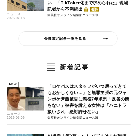
い 「TikToker化まで求められた」現場
記者から不満続出
有料
ニュース
集英社オンライン編集部ニュース班
2026.07.18
会員限定記事一覧を見る
新着記事
NEW
「ロケバスはスタッフがいつ戻ってきて
もおかしくない…」と無罪主張の元ジャ
ンポケ斉藤被告に懲役7年求刑「反省の情
もない」被害を訴える女性は「ハニトラ
扱いされ…絶対許せない」
ニュース
2026.08.06
集英社オンライン編集部ニュース班