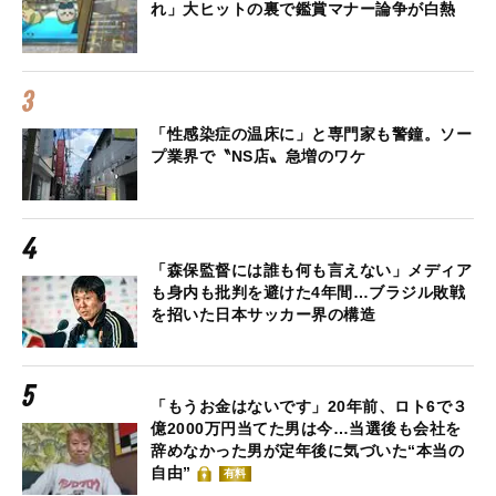
れ」大ヒットの裏で鑑賞マナー論争が白熱
「性感染症の温床に」と専門家も警鐘。ソー
プ業界で〝NS店〟急増のワケ
「森保監督には誰も何も言えない」メディア
も身内も批判を避けた4年間…ブラジル敗戦
を招いた日本サッカー界の構造
「もうお金はないです」20年前、ロト6で３
億2000万円当てた男は今…当選後も会社を
辞めなかった男が定年後に気づいた“本当の
自由”
有料