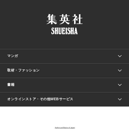
マンガ
取材・ファッション
少年マンガ
週刊少年ジャンプ
書籍
ファッション・美容
青年マンガ
ジャンプSQ.
Seventeen
週刊ヤングジャンプ
オンラインストア・その他WEBサービス
文芸・文庫・総合
芸能・情報・スポーツ
少女マンガ
Vジャンプ
non-no Web
ヤングジャンプ定期購読デジタル
すばる
Myojo
オンラインストア
りぼん
学芸・ノンフィクション・新書
最強ジャンプ
女性マンガ
@BAILA
ヤンジャン＋
小説すばる
週プレNEWS
マーガレット
集英社OTOコンテンツ
集英社 学芸編集部
少年ジャンプ＋