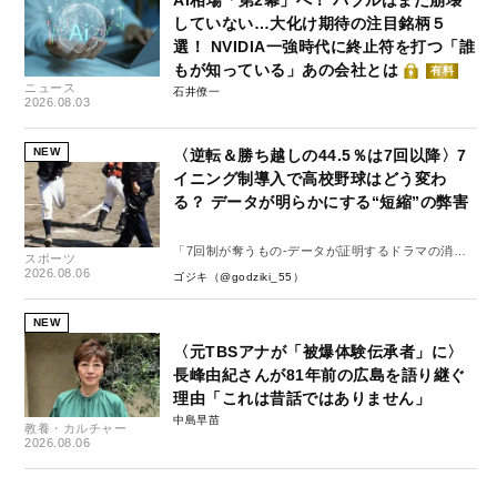
AI相場「第2幕」へ！ バブルはまだ崩壊
していない…大化け期待の注目銘柄５
選！ NVIDIA一強時代に終止符を打つ「誰
もが知っている」あの会社とは
有料
ニュース
石井僚一
2026.08.03
NEW
〈逆転＆勝ち越しの44.5％は7回以降〉7
イニング制導入で高校野球はどう変わ
る？ データが明らかにする“短縮”の弊害
「7回制が奪うもの-データが証明するドラマの消
スポーツ
失-」
2026.08.06
ゴジキ（@godziki_55）
NEW
〈元TBSアナが「被爆体験伝承者」に〉
長峰由紀さんが81年前の広島を語り継ぐ
理由「これは昔話ではありません」
中島早苗
教養・カルチャー
2026.08.06