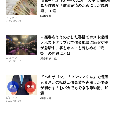
借金400万円を3年で完済… カネで地獄を
見た俳優が「借金完済のためにした節約
術」10選
崎本大海
ビジネス
2022.05.29
＜売春をそそのかした容疑でホスト逮捕
＞ホストクラブ代で借金地獄に陥る女性
が急増中。客もホストも苦しめる「売
掛」の問題点とは
ニュース
河合桃子
2023.04.27
『ヘキサゴン』『ウシジマくん』で活躍
もまさかの転落…借金苦を克服した俳優
が明かす「おバカでもできる節約術」10
選
ビジネス
崎本大海
2022.05.29