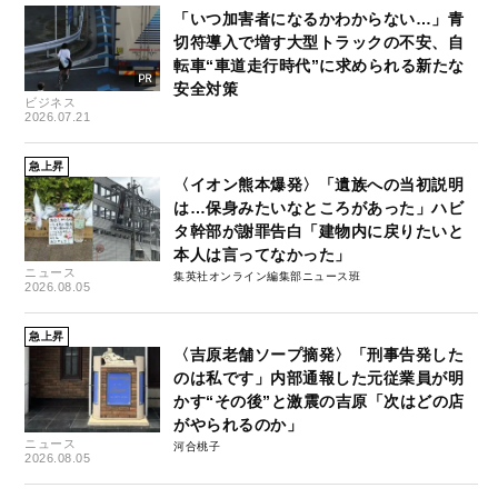
「いつ加害者になるかわからない…」青
切符導入で増す大型トラックの不安、自
転車“車道走行時代”に求められる新たな
安全対策
ビジネス
2026.07.21
急上昇
〈イオン熊本爆発〉「遺族への当初説明
は…保身みたいなところがあった」ハビ
タ幹部が謝罪告白「建物内に戻りたいと
本人は言ってなかった」
ニュース
集英社オンライン編集部ニュース班
2026.08.05
急上昇
〈吉原老舗ソープ摘発〉「刑事告発した
のは私です」内部通報した元従業員が明
かす“その後”と激震の吉原「次はどの店
がやられるのか」
ニュース
河合桃子
2026.08.05