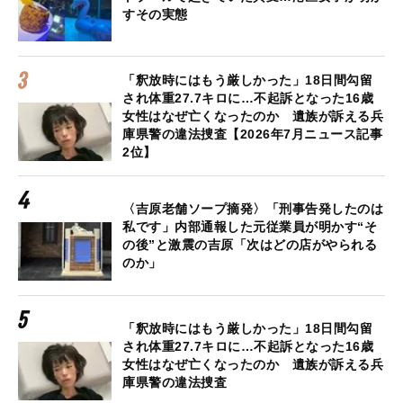
すその実態
「釈放時にはもう厳しかった」18日間勾留
され体重27.7キロに…不起訴となった16歳
女性はなぜ亡くなったのか 遺族が訴える兵
庫県警の違法捜査【2026年7月ニュース記事
2位】
〈吉原老舗ソープ摘発〉「刑事告発したのは
私です」内部通報した元従業員が明かす“そ
の後”と激震の吉原「次はどの店がやられる
のか」
「釈放時にはもう厳しかった」18日間勾留
され体重27.7キロに…不起訴となった16歳
女性はなぜ亡くなったのか 遺族が訴える兵
庫県警の違法捜査