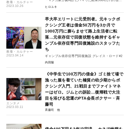
『マンガ家が腕時計にハマった結果5000万円の借金
教養・カルチャー
をつくった話』#2
2023.10.26
ヒロユキ
早大卒エリートに元受刑者。元キックボ
クシング王者は借金50万円を3か月で
1000万円に膨らませて路上生活者に転
落…元依存症で回復状態を維持するギャ
ンブル依存症専門回復施設のスタッフた
ち
教養・カルチャー
2023.04.14
ギャンブル依存症専門回復施設 グレイス・ロード#2
内田陽
《中学生で100万円の借金》ゴミ捨て場で
漁った服を着ていた極貧の幼少期からボ
クシング入門、21戦目までファイトマネ
ーはゼロ。ジムとの訴訟…復帰戦で大注
目を浴びる悲運のPTA会長ボクサー・斉
エンタメ
藤司
2023.03.11
斉藤司