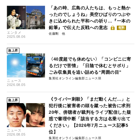
「あの時、広島の人たちは、もっと熱か
ったのでしょうね」美空ひばりのつぶや
きに込められた平和への祈り…『一本の
鉛筆』で伝えた反戦への意志
有料
エンタメ
佐藤剛
2025.08.06
急上昇
〈40度超でも休めない〉「コンビニに寄
るだけで苦情」「日陰で休むとサボり」
ごみ収集員を追い詰める“周囲の目”
集英社オンライン編集部ニュース班
ニュース
2026.08.05
《ライバー刺殺》「まだ動くんだ…」と
急上昇
犯行後に被害者の頭を蹴った被告に求刑
20年、傍聴者が裁判をライブ配信した疑
惑で審理中断「該当する方は名乗り出て
ください」【2026年7月ニュース記事5
ニュース
位】
2026.08.05
集英社オンライン編集部ニュース班