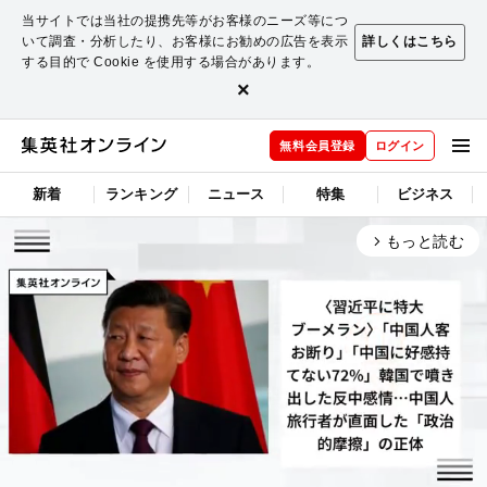
当サイトでは当社の提携先等がお客様のニーズ等につ
いて調査・分析したり、お客様にお勧めの広告を表示
詳しくはこちら
する目的で Cookie を使用する場合があります。
×
無料会員登録
ログイン
新着
ランキング
ニュース
特集
ビジネス
もっと読む
arrow_forward_ios