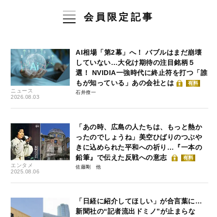
会員限定記事
AI相場「第2幕」へ！ バブルはまだ崩壊
していない…大化け期待の注目銘柄５
選！ NVIDIA一強時代に終止符を打つ「誰
もが知っている」あの会社とは
有料
ニュース
石井僚一
2026.08.03
「あの時、広島の人たちは、もっと熱か
ったのでしょうね」美空ひばりのつぶや
きに込められた平和への祈り…『一本の
鉛筆』で伝えた反戦への意志
有料
エンタメ
佐藤剛
2025.08.06
「日経に紹介してほしい」が合言葉に…
新聞社の“記者流出ドミノ”が止まらな