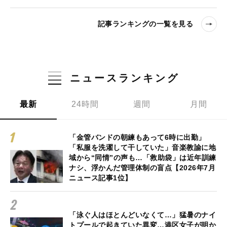
記事ランキングの一覧を見る
ニュースランキング
最新
24時間
週間
月間
「金管バンドの朝練もあって6時に出勤」
「私服を洗濯して干していた」音楽教諭に地
域から“同情”の声も…「救助袋」は近年訓練
ナシ、浮かんだ管理体制の盲点【2026年7月
ニュース記事1位】
「泳ぐ人はほとんどいなくて…」猛暑のナイ
トプールで起きていた異変…港区女子が明か