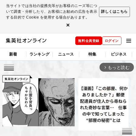
当サイトでは当社の提携先等がお客様のニーズ等につ
いて調査・分析したり、お客様にお勧めの広告を表示
詳しくはこちら
する目的で Cookie を使用する場合があります。
×
無料会員登録
ログイン
新着
ランキング
ニュース
特集
ビジネス
もっと読む
arrow_forward_ios