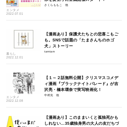
さくらももこ
エンタメ
2022.07.01
【漫画あり】保護犬たちとの悲喜こもご
も。SNSで話題の「たまさんちのホゴ
犬」ストーリー
tamtam
暮らし
2022.12.01
【１～２話無料公開】クリスマスコメデ
ィ漫画『ブラックナイトパレード』が吉
沢亮・橋本環奈で実写映画化！
中村光
エンタメ
2022.12.08
【漫画あり】このままいくと孤独死かも
しれない…35歳独身男の大人の友だちづ