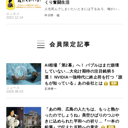
くり奮闘生活
人生死んでしまいたいときには下をみろ、俺がいる
エンタメ
#3
中川学
2022.12.16
会員限定記事
AI相場「第2幕」へ！ バブルはまだ崩壊
していない…大化け期待の注目銘柄５
選！ NVIDIA一強時代に終止符を打つ「誰
もが知っている」あの会社とは
有料
ニュース
石井僚一
2026.08.03
「あの時、広島の人たちは、もっと熱か
ったのでしょうね」美空ひばりのつぶや
きに込められた平和への祈り…『一本の
鉛筆』で伝えた反戦への意志
有料