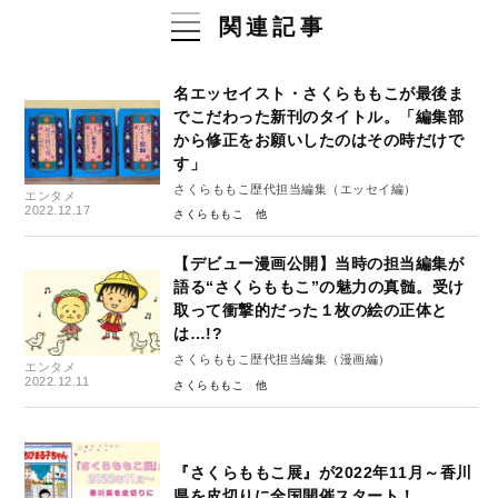
関連記事
名エッセイスト・さくらももこが最後ま
でこだわった新刊のタイトル。「編集部
から修正をお願いしたのはその時だけで
す」
さくらももこ歴代担当編集（エッセイ編）
エンタメ
2022.12.17
さくらももこ
【デビュー漫画公開】当時の担当編集が
語る“さくらももこ”の魅力の真髄。受け
取って衝撃的だった１枚の絵の正体と
は…!?
さくらももこ歴代担当編集（漫画編）
エンタメ
2022.12.11
さくらももこ
『さくらももこ展』が2022年11月～香川
県を皮切りに全国開催スタート！