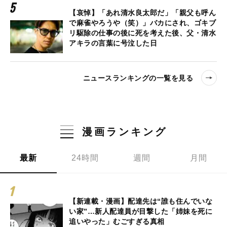
【哀悼】「あれ清水良太郎だ」「親父も呼ん
で麻雀やろうや（笑）」バカにされ、ゴキブ
リ駆除の仕事の後に死を考えた後、父・清水
アキラの言葉に号泣した日
ニュースランキングの一覧を見る
漫画ランキング
最新
24時間
週間
月間
【新連載・漫画】配達先は“誰も住んでいな
い家”…新人配達員が目撃した「姉妹を死に
追いやった」むごすぎる真相