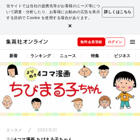
当サイトでは当社の提携先等がお客様のニーズ等につ
いて調査・分析したり、お客様にお勧めの広告を表示
詳しくはこちら
する目的で Cookie を使用する場合があります。
×
無料会員登録
ログイン
新着
ランキング
ニュース
特集
ビジネス
2022.12.21
エンタメ
4コマ漫画 ちびまる子ちゃん
漫画