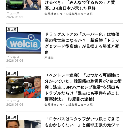
けるべき」「みんなで守るもの」と賛
否…JR東日本が示した見解
ニュース
集英社オンライン編集部ニュース班
2026.08.06
急上昇
ドラッグストアの「スーパー化」は物価
高の救世主になるか？ 新業態「ドラッ
グ＆フード型店舗」が見据える勝算と死
角
ビジネス
不破聡
2026.08.06
急上昇
〈ベントレー追突〉「ぶつかる可能性は
分かっていた」韓国籍の刺青男が7台に衝
突し逃走…SNSで“セレブ生活”を演出も
トラブルだらけ「過去にも事件を起こし
警察沙汰」《3度目の逮捕》
ニュース
2026.08.06
集英社オンライン編集部ニュース班
急上昇
「ロケバスはスタッフがいつ戻ってきて
もおかしくない…」と無罪主張の元ジャ