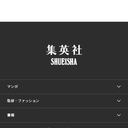
マンガ
取材・ファッション
少年マンガ
週刊少年ジャンプ
書籍
ファッション・美容
青年マンガ
ジャンプSQ.