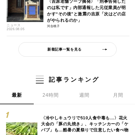
〈吉原老舗ソープ摘発〉「刑事告発した
のは私です」内部通報した元従業員が明
かす“その後”と激震の吉原「次はどの店
がやられるのか」
ニュース
河合桃子
2026.08.05
新着記事一覧を見る
記事ランキング
最新
24時間
週間
月間
〈冷やしキュウリで510人食中毒も…〉花火
大会の「豚の丸焼き」、キッチンカーの「ケ
バブ」も…酷暑の夏祭りで注意したい食べ物