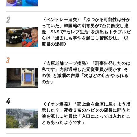
〈ベントレー追突〉「ぶつかる可能性は分か
っていた」韓国籍の刺青男が7台に衝突し逃
走…SNSで“セレブ生活”を演出もトラブルだ
らけ「過去にも事件を起こし警察沙汰」《3
度目の逮捕》
〈吉原老舗ソープ摘発〉「刑事告発したのは
私です」内部通報した元従業員が明かす“そ
の後”と激震の吉原「次はどの店がやられる
のか」
《イオン爆発》「売上金を金庫に戻すよう指
示した？」死者２名のハビタの店長に問うと
涙を流し…社員は「入口によっては入れたこ
ともあったようです」