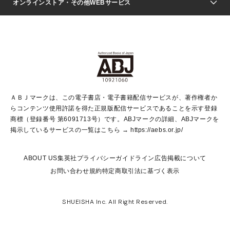
Seventeen
週刊ヤングジャンプ
オンラインストア・その他WEBサービス
文芸・文庫・総合
芸能・情報・スポーツ
少女マンガ
Vジャンプ
non-no Web
ヤングジャンプ定期購読デジタル
すばる
Myojo
オンラインストア
りぼん
学芸・ノンフィクション・新書
最強ジャンプ
女性マンガ
@BAILA
ヤンジャン＋
小説すばる
週プレNEWS
マーガレット
集英社OTOコンテンツ
集英社 学芸編集部
少年ジャンプ＋
その他WEBサービス
クッキー
ライトノベル・ノベライズ
MAQUIA ONLINE
となりのヤングジャンプ
集英社 文芸ステーション
週プレ グラジャパ！
別冊マーガレット
SHUEISHA MANGA-ART HERITAGE
集英社 ビジネス書
ゼブラック
ココハナ
SHUEISHA ADNAVI
SPUR.JP
集英社Webマガジン Cobalt
グランドジャンプ
web 集英社文庫
キッズ
web Sportiva
マンガMee
ジャンプキャラクターズストア
集英社新書
ジャンプルーキー！
月刊オフィスユー
ＡＢＪマークは、この電子書店・電子書籍配信サービスが、著作権者か
EDITOR'S LAB
LEE
集英社オレンジ文庫
ウルトラジャンプ
青春と読書
パラスポ＋！
らコンテンツ使用許諾を得た正規版配信サービスであることを示す登録
集英社みらい文庫
リマコミ＋
HAPPY PLUS STORE
集英社新書プラス
ジャンプTOON
商標（登録番号 第6091713号）です。ABJマークの詳細、ABJマークを
Marisol
シフォン文庫
アジア人物史
S-KIDS.LAND
マンガMeets
掲示しているサービスの一覧はこちら →
https://aebs.or.jp/
shueisha vox
よみタイ
S-MANGA
Web éclat
ダッシュエックス文庫
LEEマルシェ
kotoba
集英社ジャンプリミックス
ABOUT US
集英社プライバシーガイドライン
広告掲載について
T JAPAN:The New York Times Style Magazine
JUMP j BOOKS
お問い合わせ
規約
特定商取引法に基づく表示
SHOP Marisol
e!集英社
集英社コミック文庫
集英社女性誌ポータル
éclat premium
imidas
MEN'S NON-NO WEB
SHUEISHA Inc. All Right Reserved.
mirabella
UOMO