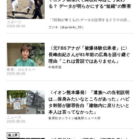
る？ データが明らかにする“短縮”の弊害
「7回制が奪うもの-データが証明するドラマの消
スポーツ
失-」
2026.08.06
ゴジキ（@godziki_55）
〈元TBSアナが「被爆体験伝承者」に〉
長峰由紀さんが81年前の広島を語り継ぐ
理由「これは昔話ではありません」
中島早苗
教養・カルチャー
2026.08.06
〈イオン熊本爆発〉「遺族への当初説明
は…保身みたいなところがあった」ハビ
タ幹部が謝罪告白「建物内に戻りたいと
本人は言ってなかった」
ニュース
集英社オンライン編集部ニュース班
2026.08.05
急上昇