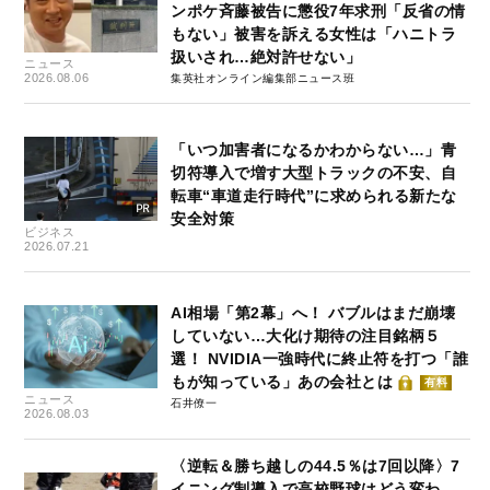
ンポケ斉藤被告に懲役7年求刑「反省の情
もない」被害を訴える女性は「ハニトラ
扱いされ…絶対許せない」
ニュース
2026.08.06
集英社オンライン編集部ニュース班
「いつ加害者になるかわからない…」青
切符導入で増す大型トラックの不安、自
転車“車道走行時代”に求められる新たな
安全対策
ビジネス
2026.07.21
AI相場「第2幕」へ！ バブルはまだ崩壊
していない…大化け期待の注目銘柄５
選！ NVIDIA一強時代に終止符を打つ「誰
もが知っている」あの会社とは
有料
ニュース
石井僚一
2026.08.03
〈逆転＆勝ち越しの44.5％は7回以降〉7
イニング制導入で高校野球はどう変わ