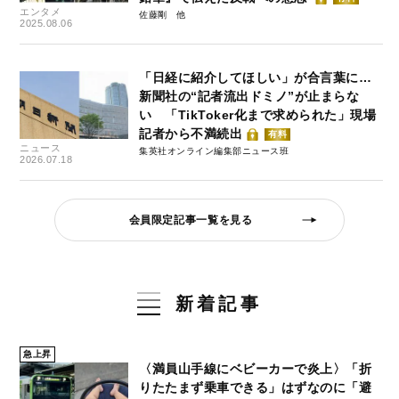
エンタメ
佐藤剛
2025.08.06
「日経に紹介してほしい」が合言葉に…
新聞社の“記者流出ドミノ”が止まらな
い 「TikToker化まで求められた」現場
記者から不満続出
有料
ニュース
集英社オンライン編集部ニュース班
2026.07.18
会員限定記事一覧を見る
新着記事
急上昇
〈満員山手線にベビーカーで炎上〉「折
りたたまず乗車できる」はずなのに「避