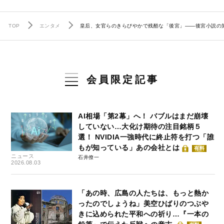
TOP
エンタメ
皇后、女官らのきらびやかで残酷な「後宮」――後宮小説の
会員限定記事
AI相場「第2幕」へ！ バブルはまだ崩壊
していない…大化け期待の注目銘柄５
選！ NVIDIA一強時代に終止符を打つ「誰
もが知っている」あの会社とは
有料
ニュース
石井僚一
2026.08.03
「あの時、広島の人たちは、もっと熱か
ったのでしょうね」美空ひばりのつぶや
きに込められた平和への祈り…『一本の