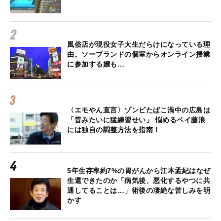
風俗店が現役女子大生だらけになっている理
由。ソープランドの個室からオンライン授業
に参加する嬢も…
〈エモやん直言〉ゾンビたばこ渦中の広島は
「昔みたいに猛練習せい」 悩めるベイ藤浪
には独自の調整方法を指南！
5年生存率約7%の胃がんから江本孟紀はなぜ
生還できたのか「病気後、悪化するやつに共
通してることは…」術後の凄絶な苦しみを明
かす