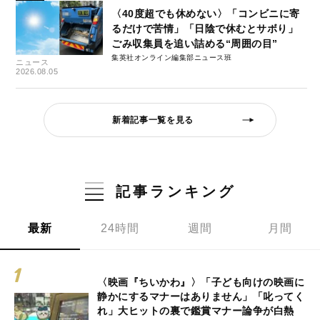
〈40度超でも休めない〉「コンビニに寄
るだけで苦情」「日陰で休むとサボり」
ごみ収集員を追い詰める“周囲の目”
集英社オンライン編集部ニュース班
ニュース
2026.08.05
新着記事一覧を見る
記事ランキング
最新
24時間
週間
月間
〈映画『ちいかわ』〉「子ども向けの映画に
静かにするマナーはありません」「叱ってく
れ」大ヒットの裏で鑑賞マナー論争が白熱