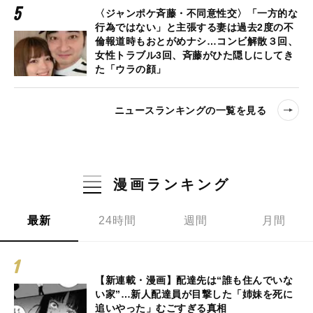
〈ジャンポケ斉藤・不同意性交〉「一方的な
行為ではない」と主張する妻は過去2度の不
倫報道時もおとがめナシ…コンビ解散３回、
女性トラブル3回、斉藤がひた隠しにしてき
た「ウラの顔」
ニュースランキングの一覧を見る
漫画ランキング
最新
24時間
週間
月間
【新連載・漫画】配達先は“誰も住んでいな
い家”…新人配達員が目撃した「姉妹を死に
追いやった」むごすぎる真相