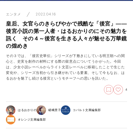
2022.04.16
エンタメ
皇后、女官らのきらびやかで残酷な「後宮」――
後宮小説の第一人者・はるおかりのにその魅力を
訊く その４～後宮を生きる人々が魅せる万華鏡
の煌めき
その３では、「後宮史華伝」シリーズが下敷きにしている明王朝への関
心と、史実を創作の材料にする際の留意点についてうかがった。今回
は、少女小説レーベルからライト文芸レーベルに移籍したことで生じた
変化や、シリーズ当初から引き継がれている要素、そして今もなお、は
るおかを魅了し続ける後宮というモチーフへの思いを訊いた。
4
はるおかりの
嵯峨景子
コバルト文庫編集部
オレンジ文庫編集部