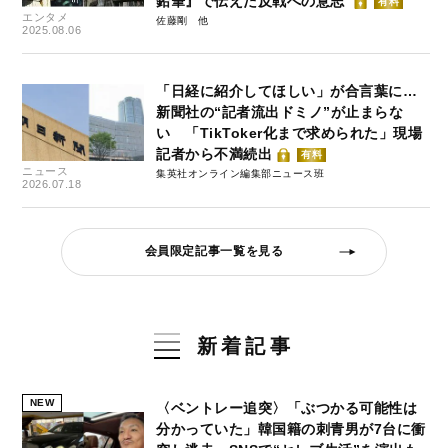
鉛筆』で伝えた反戦への意志
有料
エンタメ
佐藤剛
2025.08.06
「日経に紹介してほしい」が合言葉に…
新聞社の“記者流出ドミノ”が止まらな
い 「TikToker化まで求められた」現場
記者から不満続出
有料
ニュース
集英社オンライン編集部ニュース班
2026.07.18
会員限定記事一覧を見る
新着記事
NEW
〈ベントレー追突〉「ぶつかる可能性は
分かっていた」韓国籍の刺青男が7台に衝