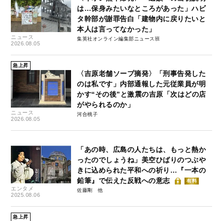
は…保身みたいなところがあった」ハビ
タ幹部が謝罪告白「建物内に戻りたいと
本人は言ってなかった」
ニュース
集英社オンライン編集部ニュース班
2026.08.05
急上昇
〈吉原老舗ソープ摘発〉「刑事告発した
のは私です」内部通報した元従業員が明
かす“その後”と激震の吉原「次はどの店
がやられるのか」
ニュース
河合桃子
2026.08.05
「あの時、広島の人たちは、もっと熱か
ったのでしょうね」美空ひばりのつぶや
きに込められた平和への祈り…『一本の
鉛筆』で伝えた反戦への意志
有料
エンタメ
佐藤剛
2025.08.06
急上昇