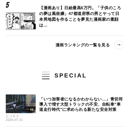
【漫画あり】日給最高6万円。「子供のころ
の夢は風俗嬢」47都道府県の男とヤって日
本男地図を作ることを夢見た漫画家の素顔
は…
漫画ランキングの一覧を見る
SPECIAL
「いつ加害者になるかわからない…」青切符
導入で増す大型トラックの不安、自転車“車
道走行時代”に求められる新たな安全対策
ビジネス
2026.07.21