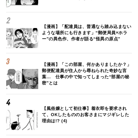
【漫画】「配達員は、普通なら踏み込まない
ような場所にも行きます」“郵便局員×ホラ
ー”の異色作、作者が語る“怪異の原点”
【漫画】「この部屋、何かありましたか？」
郵便配達員が住人から尋ねられた奇妙な言
葉… 仕事の中で知ってしまった“部屋の秘
密”とは
【風俗嬢として初仕事】着衣即を要求され
て、OKしたもののお客さまにマジギレした
理由は!? (4)