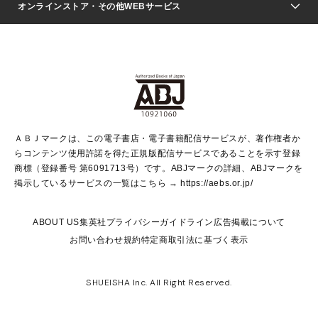
Seventeen
週刊ヤングジャンプ
オンラインストア・その他WEBサービス
文芸・文庫・総合
芸能・情報・スポーツ
少女マンガ
Vジャンプ
non-no Web
ヤングジャンプ定期購読デジタル
すばる
Myojo
オンラインストア
りぼん
学芸・ノンフィクション・新書
最強ジャンプ
女性マンガ
@BAILA
ヤンジャン＋
小説すばる
週プレNEWS
マーガレット
集英社OTOコンテンツ
集英社 学芸編集部
少年ジャンプ＋
その他WEBサービス
クッキー
ライトノベル・ノベライズ
MAQUIA ONLINE
となりのヤングジャンプ
集英社 文芸ステーション
週プレ グラジャパ！
別冊マーガレット
SHUEISHA MANGA-ART HERITAGE
集英社 ビジネス書
ゼブラック
ココハナ
SHUEISHA ADNAVI
SPUR.JP
集英社Webマガジン Cobalt
グランドジャンプ
web 集英社文庫
キッズ
web Sportiva
マンガMee
ジャンプキャラクターズストア
集英社新書
ジャンプルーキー！
月刊オフィスユー
ＡＢＪマークは、この電子書店・電子書籍配信サービスが、著作権者か
EDITOR'S LAB
LEE
集英社オレンジ文庫
ウルトラジャンプ
青春と読書
パラスポ＋！
らコンテンツ使用許諾を得た正規版配信サービスであることを示す登録
集英社みらい文庫
リマコミ＋
HAPPY PLUS STORE
集英社新書プラス
ジャンプTOON
商標（登録番号 第6091713号）です。ABJマークの詳細、ABJマークを
Marisol
シフォン文庫
アジア人物史
S-KIDS.LAND
マンガMeets
掲示しているサービスの一覧はこちら →
https://aebs.or.jp/
shueisha vox
よみタイ
S-MANGA
Web éclat
ダッシュエックス文庫
LEEマルシェ
kotoba
集英社ジャンプリミックス
ABOUT US
集英社プライバシーガイドライン
広告掲載について
T JAPAN:The New York Times Style Magazine
JUMP j BOOKS
お問い合わせ
規約
特定商取引法に基づく表示
SHOP Marisol
e!集英社
集英社コミック文庫
集英社女性誌ポータル
éclat premium
imidas
MEN'S NON-NO WEB
SHUEISHA Inc. All Right Reserved.
mirabella
UOMO