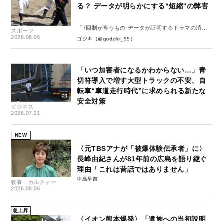
る？ データが明らかにする“短縮”の弊害
「7回制が奪うもの-データが証明するドラマの消
スポーツ
失-」
2026.08.06
ゴジキ（@godziki_55）
「いつ加害者になるかわからない…」青
切符導入で増す大型トラックの不安、自
転車“車道走行時代”に求められる新たな
安全対策
ビジネス
2026.07.21
NEW
〈元TBSアナが「被爆体験伝承者」に〉
長峰由紀さんが81年前の広島を語り継ぐ
理由「これは昔話ではありません」
中島早苗
教養・カルチャー
2026.08.06
急上昇
〈イオン熊本爆発〉「遺族への当初説明