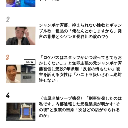
ジャンポケ斉藤、抑えられない性欲とギャン
ブル欲…粗品の「俺なんとかしますから」発
言の背景とシソンヌ長谷川の涙のワケ
「ロケバスはスタッフがいつ戻ってきてもお
NEW
かしくない…」と無罪主張の元ジャンポケ斉
藤被告に懲役7年求刑「反省の情もない」被
害を訴える女性は「ハニトラ扱いされ…絶対
許せない」
〈吉原老舗ソープ摘発〉「刑事告発したのは
私です」内部通報した元従業員が明かす“そ
の後”と激震の吉原「次はどの店がやられる
のか」