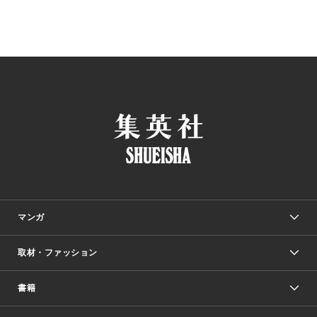
マンガ
取材・ファッション
少年マンガ
週刊少年ジャンプ
書籍
ファッション・美容
青年マンガ
ジャンプSQ.