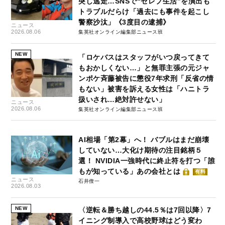
突し逃走…SNSで“セレブ生活”を演出も
トラブルだらけ「過去にも事件を起こし
警察沙汰」《3度目の逮捕》
ニュース
2026.08.06
集英社オンライン編集部ニュース班
NEW
「ロケバスはスタッフがいつ戻ってきて
もおかしくない…」と無罪主張の元ジャ
ンポケ斉藤被告に懲役7年求刑「反省の情
もない」被害を訴える女性は「ハニトラ
扱いされ…絶対許せない」
ニュース
2026.08.06
集英社オンライン編集部ニュース班
AI相場「第2幕」へ！ バブルはまだ崩壊
していない…大化け期待の注目銘柄５
選！ NVIDIA一強時代に終止符を打つ「誰
もが知っている」あの会社とは
有料
ニュース
石井僚一
2026.08.03
NEW
〈逆転＆勝ち越しの44.5％は7回以降〉7
イニング制導入で高校野球はどう変わ