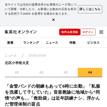
当サイトでは当社の提携先等がお客様のニーズ等につ
いて調査・分析したり、お客様にお勧めの広告を表示
詳しくはこちら
する目的で Cookie を使用する場合があります。
×
無料会員登録
ログイン
新着
ランキング
ニュース
特集
ビジネス
2026.07.06
ニュース
北区小学校火災
#1
#2
#3
#4
「金管バンドの朝練もあって6時に出勤」「私服
を洗濯して干していた」音楽教諭に地域から“同
情”の声も…「救助袋」は近年訓練ナシ、浮かん
だ管理体制の盲点