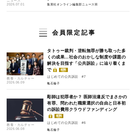
ニュース
2026.07.01
集英社オンライン編集部ニュース班
会員限定記事
タトゥー裁判・逆転無罪が勝ち取った多
くの成果…社会のおかしな制度や課題の
解決を目指す「公共訴訟」に辿り着くま
で
有料
はじめての公共訴訟 #7
教養・カルチャー
2026.06.09
亀石倫子
彫師は犯罪者か？ 医師法違反でまさかの
有罪、問われた職業選択の自由と日本初
の訴訟費用クラウドファンディング
有料
はじめての公共訴訟 #6
教養・カルチャー
2026.06.08
亀石倫子