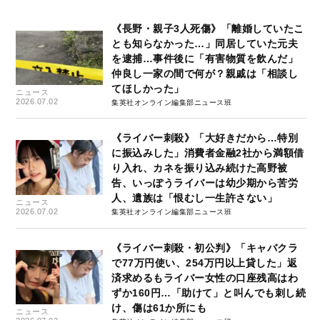
《長野・親子3人死傷》「離婚していたこ
とも知らなかった…」同居していた元夫
を逮捕…事件後に「有害物質を飲んだ」
仲良し一家の間で何が？親戚は「相談し
てほしかった」
ニュース
2026.07.02
集英社オンライン編集部ニュース班
《ライバー刺殺》「大好きだから…特別
に振込みした」消費者金融2社から満額借
り入れ、カネを振り込み続けた高野被
告、いっぽうライバーは幼少期から苦労
人、遺族は「恨むし一生許さない」
ニュース
2026.07.02
集英社オンライン編集部ニュース班
《ライバー刺殺・初公判》「キャバクラ
で77万円使い、254万円以上貸した」返
済求めるもライバー女性の口座残高はわ
ずか160円…「助けて」と叫んでも刺し続
け、傷は61か所にも
ニュース