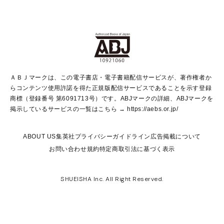
non-no Web
ヤングジャンプ定期購読デジタル
すばる
Myojo
オンラインストア
りぼん
学芸・ノンフィクション・新書
最強ジャンプ
女性マンガ
@BAILA
ヤンジャン＋
小説すばる
週プレNEWS
マーガレット
集英社OTOコンテンツ
集英社 学芸編集部
少年ジャンプ＋
その他WEBサービス
クッキー
ライトノベル・ノベライズ
MAQUIA ONLINE
となりのヤングジャンプ
集英社 文芸ステーション
週プレ グラジャパ！
別冊マーガレット
SHUEISHA MANGA-ART HERITAGE
集英社 ビジネス書
ゼブラック
ココハナ
SHUEISHA ADNAVI
SPUR.JP
集英社Webマガジン Cobalt
グランドジャンプ
web 集英社文庫
キッズ
web Sportiva
マンガMee
ジャンプキャラクターズストア
集英社新書
ジャンプルーキー！
月刊オフィスユー
ＡＢＪマークは、この電子書店・電子書籍配信サービスが、著作権者か
EDITOR'S LAB
LEE
集英社オレンジ文庫
ウルトラジャンプ
青春と読書
パラスポ＋！
らコンテンツ使用許諾を得た正規版配信サービスであることを示す登録
集英社みらい文庫
リマコミ＋
HAPPY PLUS STORE
集英社新書プラス
ジャンプTOON
商標（登録番号 第6091713号）です。ABJマークの詳細、ABJマークを
Marisol
シフォン文庫
アジア人物史
S-KIDS.LAND
マンガMeets
掲示しているサービスの一覧はこちら →
https://aebs.or.jp/
shueisha vox
よみタイ
S-MANGA
Web éclat
ダッシュエックス文庫
LEEマルシェ
kotoba
集英社ジャンプリミックス
ABOUT US
集英社プライバシーガイドライン
広告掲載について
T JAPAN:The New York Times Style Magazine
JUMP j BOOKS
お問い合わせ
規約
特定商取引法に基づく表示
SHOP Marisol
e!集英社
集英社コミック文庫
集英社女性誌ポータル
éclat premium
imidas
MEN'S NON-NO WEB
SHUEISHA Inc. All Right Reserved.
mirabella
UOMO
mirabella homme