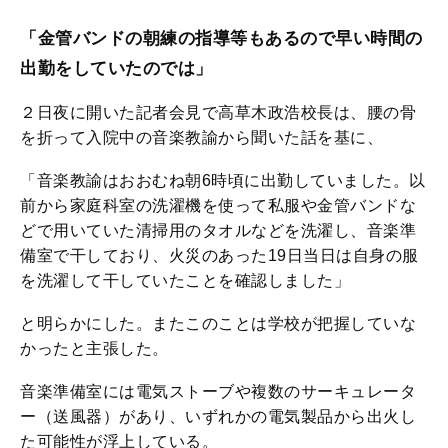
「金管バンドの朝練の指導等もあるので早い時間の
出勤をしていたのでは」
２日夜に開いた記者会見で高草木政浩校長は、腰の骨
を折って入院中の音楽教諭から聞いた話を基に、
「音楽教諭はおおむね朝6時頃に出勤していました。以
前から家庭科室の洗濯機を使って私服や金管バンドな
どで用いていた清掃用のタオルなどを洗濯し、音楽準
備室で干しており、火災のあった19日当日は自身の服
を洗濯して干していたことを確認しました」
と明らかにした。またこのことは学校が把握していな
かったと主張した。
音楽準備室には電気ストーブや複数のサーキュレータ
ー（送風器）があり、いずれかの電気製品から出火し
た可能性が浮上している。