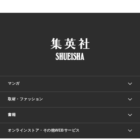
マンガ
取材・ファッション
少年マンガ
週刊少年ジャンプ
書籍
ファッション・美容
青年マンガ
ジャンプSQ.
Seventeen
週刊ヤングジャンプ
オンラインストア・その他WEBサービス
文芸・文庫・総合
芸能・情報・スポーツ
少女マンガ
Vジャンプ