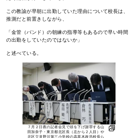
この教諭が早朝に出勤していた理由について校長は、
推測だと前置きしながら、
「金管（バンド）の朝練の指導等もあるので早い時間
の出勤をしていたのではないか」
と述べている。
７月２日夜の記者会見で頭を下げ謝罪する山
田加奈子・東京都北区長（左から２人目）や
北区立滝野川第三小学校の高草木政浩校長ら