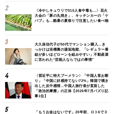
〈冷やしキュウリで510人食中毒も…〉花火
大会の「豚の丸焼き」、キッチンカーの「ケ
バブ」も…酷暑の夏祭りで注意したい食べ物
大久保佳代子が50代でマンション購入…き
っかけは浴槽裏の湯垢地獄、「レギュラー番
組が多いほどローンを組みやすい」不動産屋
に言われた“芸能人ならではの事情”
〈習近平に特大ブーメラン〉「中国人客お断
り」「中国に好感持てない72%」韓国で噴き
出した反中感情…中国人旅行者が直面した
「政治的摩擦」の正体【2026年7月バズり記
事1位】
「もうお金はないです」20年前、ロト6で３