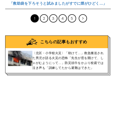
「救助袋を下ろそうと試みましたがすでに煙がひどく…」
1
2
3
4
5
こちらの記事もおすすめ
〈北区・小学校火災〉「助けて…」救急搬送され
た男児が語る火災の恐怖「先生が窓を開けて、し
ゃがむようにって…」防災頭巾をかぶり校庭では
泣き声も「訓練してたから避難はできた」