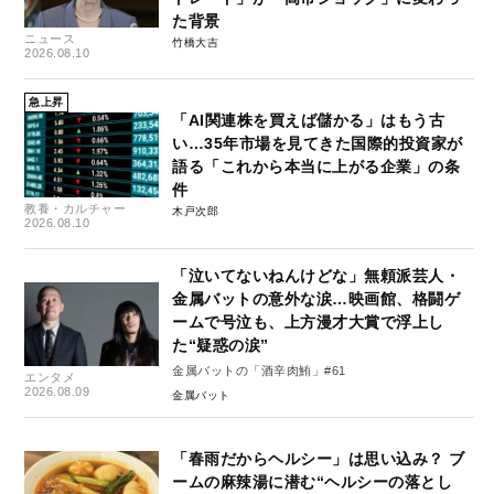
た背景
ニュース
竹橋大吉
2026.08.10
急上昇
「AI関連株を買えば儲かる」はもう古
い…35年市場を見てきた国際的投資家が
語る「これから本当に上がる企業」の条
件
教養・カルチャー
木戸次郎
2026.08.10
「泣いてないねんけどな」無頼派芸人・
金属バットの意外な涙…映画館、格闘ゲ
ームで号泣も、上方漫才大賞で浮上し
た“疑惑の涙”
金属バットの「酒辛肉鮪」#61
エンタメ
2026.08.09
金属バット
「春雨だからヘルシー」は思い込み？ ブ
ームの麻辣湯に潜む“ヘルシーの落とし