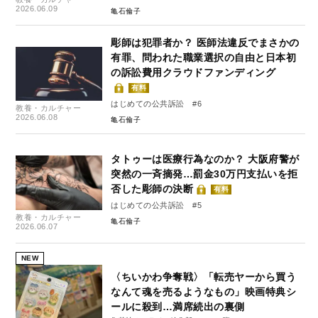
2026.06.09
亀石倫子
彫師は犯罪者か？ 医師法違反でまさかの
有罪、問われた職業選択の自由と日本初
の訴訟費用クラウドファンディング
有料
はじめての公共訴訟 #6
教養・カルチャー
2026.06.08
亀石倫子
タトゥーは医療行為なのか？ 大阪府警が
突然の一斉摘発…罰金30万円支払いを拒
否した彫師の決断
有料
はじめての公共訴訟 #5
教養・カルチャー
亀石倫子
2026.06.07
NEW
〈ちいかわ争奪戦〉「転売ヤーから買う
なんて魂を売るようなもの」映画特典シ
ールに殺到…満席続出の裏側