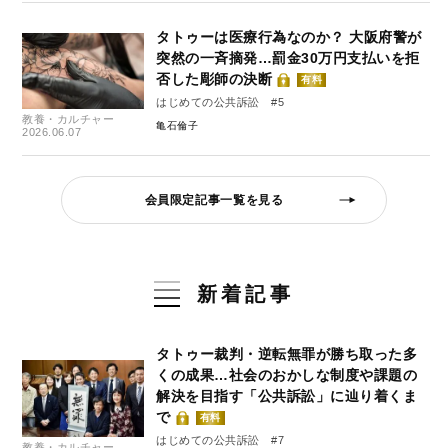
タトゥーは医療行為なのか？ 大阪府警が
突然の一斉摘発…罰金30万円支払いを拒
否した彫師の決断
有料
はじめての公共訴訟 #5
教養・カルチャー
亀石倫子
2026.06.07
会員限定記事一覧を見る
新着記事
タトゥー裁判・逆転無罪が勝ち取った多
くの成果…社会のおかしな制度や課題の
解決を目指す「公共訴訟」に辿り着くま
で
有料
はじめての公共訴訟 #7
教養・カルチャー