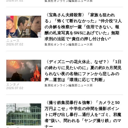
2026.07.02
集英社オンライン編集部ニュース班
〈宝島さん夫婦殺害〉「家族も狙われ
る」「怖くて断れなかった」“仲介役”2人
の弁解を検察が一蹴「信用できない。報
酬の札束写真をSNSにあげていた」無期
求刑の法廷で“責任の押し付け合い”
ニュース
2026.07.02
集英社オンライン編集部ニュース班
〈ディズニーの花火休止、なぜ？〉「1日
の終わりに見たいのに」夏の約3カ月間見
られない夜の名物にファンから悲しみの
声…運営は「環境に応じて判断」
エンタメ
集英社オンライン編集部ニュース班
2026.07.02
〈撮り鉄集団暴行＆強奪〉「カメラと50
万円よこせ」中学生の仲間を撮影ポイン
トに呼び出し暴行…通行人を“ゴミ、邪魔
者”扱い、問われる「ヤング撮り鉄」のマ
ナー