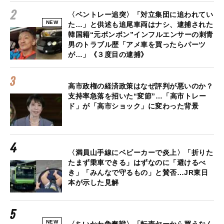
〈ベントレー追突〉「対立集団に追われてい
NEW
た…」と供述も追尾車両はナシ、逮捕された
韓国籍“元ボンボン”インフルエンサーの刺青
男のトラブル歴「アメ車を買ったらパーツ
が…」《３度目の逮捕》
高市政権の経済政策はなぜ評判が悪いのか？
支持率急落を招いた“変節”…「高市トレー
ド」が「高市ショック」に変わった背景
〈満員山手線にベビーカーで炎上〉「折りた
たまず乗車できる」はずなのに「避けるべ
き」「みんなで守るもの」と賛否…JR東日
本が示した見解
NEW
〈ちいかわ争奪戦〉「転売ヤーから買うなん