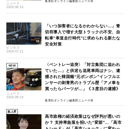
集英社オンライン編集部ニュース班
ニュース
2026.08.10
「いつ加害者になるかわからない…」青
切符導入で増す大型トラックの不安、自
転車“車道走行時代”に求められる新たな
安全対策
ビジネス
2026.07.21
〈ベントレー追突〉「対立集団に追われ
NEW
ていた…」と供述も追尾車両はナシ、逮
捕された韓国籍“元ボンボン”インフルエ
ンサーの刺青男のトラブル歴「アメ車を
買ったらパーツが…」《３度目の逮捕》
ニュース
2026.08.10
集英社オンライン編集部ニュース班
急上昇
高市政権の経済政策はなぜ評判が悪いの
か？ 支持率急落を招いた“変節”…「高市
トレード」が「高市ショック」に変わっ