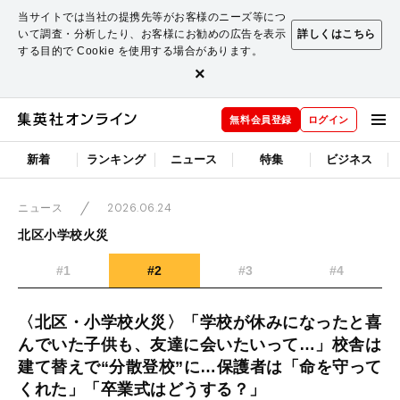
当サイトでは当社の提携先等がお客様のニーズ等につ
いて調査・分析したり、お客様にお勧めの広告を表示
詳しくはこちら
する目的で Cookie を使用する場合があります。
×
無料会員登録
ログイン
新着
ランキング
ニュース
特集
ビジネス
2026.06.24
ニュース
北区小学校火災
#1
#2
#3
#4
〈北区・小学校火災〉「学校が休みになったと喜
んでいた子供も、友達に会いたいって…」校舎は
建て替えで“分散登校”に…保護者は「命を守って
くれた」「卒業式はどうする？」