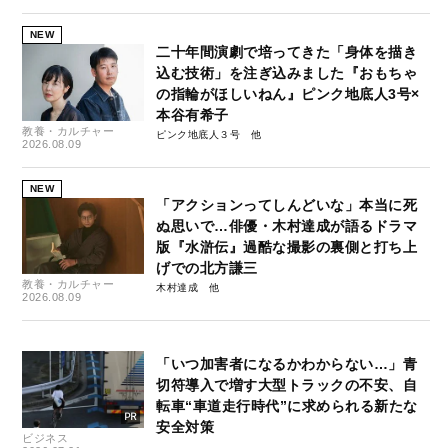
NEW
二十年間演劇で培ってきた「身体を描き
込む技術」を注ぎ込みました『おもちゃ
の指輪がほしいねん』ピンク地底人3号×
本谷有希子
教養・カルチャー
ピンク地底人３号
2026.08.09
NEW
「アクションってしんどいな」本当に死
ぬ思いで…俳優・木村達成が語るドラマ
版『水滸伝』過酷な撮影の裏側と打ち上
げでの北方謙三
教養・カルチャー
木村達成
2026.08.09
「いつ加害者になるかわからない…」青
切符導入で増す大型トラックの不安、自
転車“車道走行時代”に求められる新たな
安全対策
ビジネス