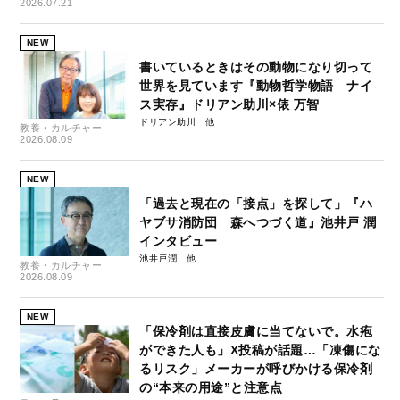
2026.07.21
NEW
書いているときはその動物になり切って
世界を見ています『動物哲学物語 ナイ
ス実存』ドリアン助川×俵 万智
ドリアン助川
教養・カルチャー
2026.08.09
NEW
「過去と現在の「接点」を探して」『ハ
ヤブサ消防団 森へつづく道』池井戸 潤
インタビュー
池井戸潤
教養・カルチャー
2026.08.09
NEW
「保冷剤は直接皮膚に当てないで。水疱
ができた人も」X投稿が話題…「凍傷にな
るリスク」メーカーが呼びかける保冷剤
の“本来の用途”と注意点