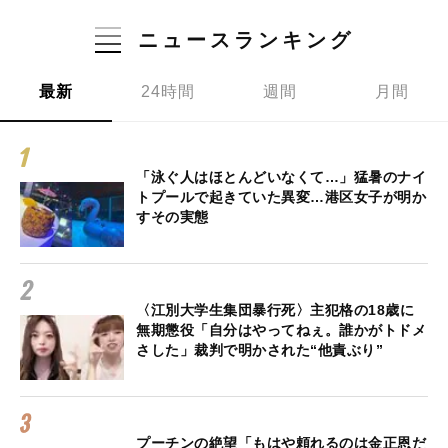
ニュースランキング
最新
24時間
週間
月間
「泳ぐ人はほとんどいなくて…」猛暑のナイ
トプールで起きていた異変…港区女子が明か
すその実態
〈江別大学生集団暴行死〉主犯格の18歳に
無期懲役「自分はやってねぇ。誰かがトドメ
さした」裁判で明かされた“他責ぶり”
プーチンの絶望「もはや頼れるのは金正恩だ