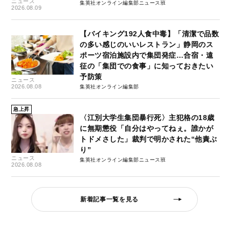
ニュース
集英社オンライン編集部ニュース班
2026.08.09
【バイキング192人食中毒】「清潔で品数
の多い感じのいいレストラン」静岡のス
ポーツ宿泊施設内で集団発症…合宿・遠
征の「集団での食事」に知っておきたい
予防策
ニュース
2026.08.08
集英社オンライン編集部
急上昇
〈江別大学生集団暴行死〉主犯格の18歳
に無期懲役「自分はやってねぇ。誰かが
トドメさした」裁判で明かされた“他責ぶ
り”
ニュース
集英社オンライン編集部ニュース班
2026.08.08
新着記事一覧を見る