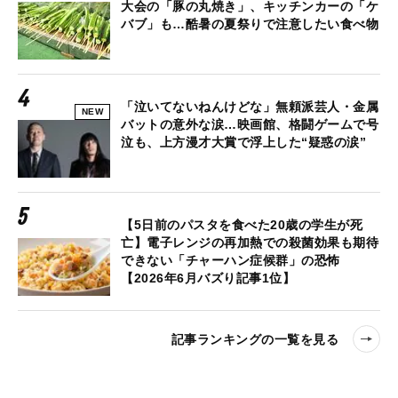
大会の「豚の丸焼き」、キッチンカーの「ケ
バブ」も…酷暑の夏祭りで注意したい食べ物
「泣いてないねんけどな」無頼派芸人・金属
NEW
バットの意外な涙…映画館、格闘ゲームで号
泣も、上方漫才大賞で浮上した“疑惑の涙”
【5日前のパスタを食べた20歳の学生が死
亡】電子レンジの再加熱での殺菌効果も期待
できない「チャーハン症候群」の恐怖
【2026年6月バズり記事1位】
記事ランキングの一覧を見る