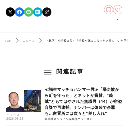
2
TOP
ニュース
〈北区・小学校火災〉「学校が休みになったと喜んでいた子
関連記事
≪福生マッチョハンマー男≫「暴走族か
ら町を守った」とネットが賞賛、“義
賊”ともてはやされた無職男（44）が窃盗
容疑で再逮捕、ナンバーは偽装で余罪
も…留置所には次々と“差し入れ”
ニュース
2026.06.23
集英社オンライン編集部ニュース班