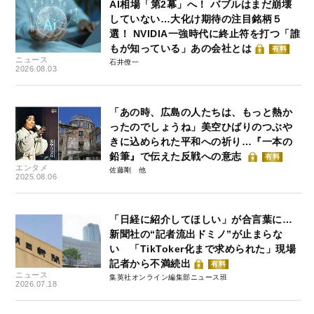
AI相場「第2幕」へ！ バブルはまだ崩壊
していない…大化け期待の注目銘柄５
選！ NVIDIA一強時代に終止符を打つ「誰
もが知っている」あの会社とは
有料
ニュース
石井僚一
2026.08.03
「あの時、広島の人たちは、もっと熱か
ったのでしょうね」美空ひばりのつぶや
きに込められた平和への祈り…『一本の
鉛筆』で伝えた反戦への意志
有料
エンタメ
佐藤剛
2025.08.06
「日経に紹介してほしい」が合言葉に…
新聞社の“記者流出ドミノ”が止まらな
い 「TikToker化まで求められた」現場
記者から不満続出
有料
ニュース
集英社オンライン編集部ニュース班
2026.07.18