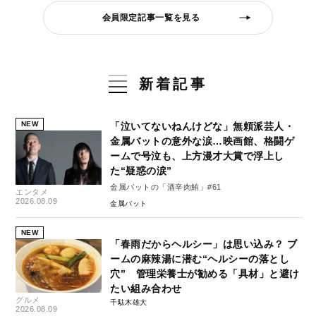
会員限定記事一覧を見る
新着記事
NEW
「泣いてないねんけどな」無頼派芸人・
金属バットの意外な涙…映画館、格闘ゲ
ームで号泣も、上方漫才大賞で浮上し
た“疑惑の涙”
金属バットの「酒辛肉鮪」#61
エンタメ
2026.08.09
金属バット
NEW
「春雨だからヘルシー」は思い込み？ ブ
ームの麻辣湯に潜む“ヘルシーの落とし
穴” 管理栄養士が勧める「具材」と避け
たい組み合わせ
グルメ
千駄木雄大
2026.08.09