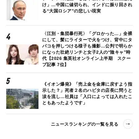
け」…中国に値切られ、インドに振り回され
る“大国ロシア”の悲しい現実
〈江別・集団暴行死〉「グロかった…」全裸
にして、髪にライターで火をつけ、背中にタ
バコを押しつける様子も撮影…公判で明らか
になった壮絶リンチと女子2人の“陰キャ”時
代【2026 集英社オンライン上半期 スクー
プ記事 7位】
《イオン爆発》「売上金を金庫に戻すよう指
示した？」死者２名のハビタの店長に問うと
涙を流し…社員は「入口によっては入れたこ
ともあったようです」
ニュースランキングの一覧を見る