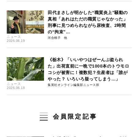
田代まさしが明かした“職質炎上”騒動の
真相「あれはただの職質じゃなかった」
刑事に見つめられながら尿検査、2時間
の“拘束”…
ニュース
河合桃子
2026.06.19
《栃木》「いいやつはぜーんぶ盗られ
た」出荷直前に一晩で1000本のトウモロ
コシが被害に！複数犯？生産者は「誰が
やった？ いろいろ疑ってしまう…」
ニュース
集英社オンライン編集部ニュース班
2026.06.18
会員限定記事