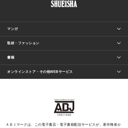
マンガ
取材・ファッション
少年マンガ
週刊少年ジャンプ
書籍
ファッション・美容
青年マンガ
ジャンプSQ.
Seventeen
週刊ヤングジャンプ
オンラインストア・その他WEBサービス
文芸・文庫・総合
芸能・情報・スポーツ
少女マンガ
Vジャンプ
non-no Web
ヤングジャンプ定期購読デジタル
すばる
Myojo
オンラインストア
りぼん
学芸・ノンフィクション・新書
最強ジャンプ
女性マンガ
@BAILA
ヤンジャン＋
小説すばる
週プレNEWS
マーガレット
集英社OTOコンテンツ
集英社 学芸編集部
少年ジャンプ＋
その他WEBサービス
クッキー
ライトノベル・ノベライズ
MAQUIA ONLINE
となりのヤングジャンプ
集英社 文芸ステーション
週プレ グラジャパ！
別冊マーガレット
SHUEISHA MANGA-ART HERITAGE
集英社 ビジネス書
ゼブラック
ココハナ
SHUEISHA ADNAVI
SPUR.JP
集英社Webマガジン Cobalt
グランドジャンプ
web 集英社文庫
キッズ
web Sportiva
マンガMee
ジャンプキャラクターズストア
集英社新書
ジャンプルーキー！
月刊オフィスユー
ＡＢＪマークは、この電子書店・電子書籍配信サービスが、著作権者か
EDITOR'S LAB
LEE
集英社オレンジ文庫
ウルトラジャンプ