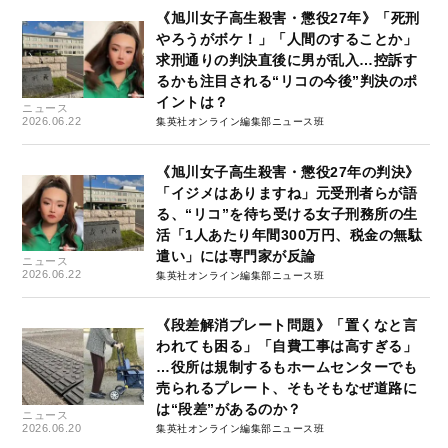
《旭川女子高生殺害・懲役27年》「死刑
やろうがボケ！」「人間のすることか」
求刑通りの判決直後に男が乱入…控訴す
るかも注目される“リコの今後”判決のポ
イントは？
ニュース
2026.06.22
集英社オンライン編集部ニュース班
《旭川女子高生殺害・懲役27年の判決》
「イジメはありますね」元受刑者らが語
る、“リコ”を待ち受ける女子刑務所の生
活「1人あたり年間300万円、税金の無駄
遣い」には専門家が反論
ニュース
2026.06.22
集英社オンライン編集部ニュース班
《段差解消プレート問題》「置くなと言
われても困る」「自費工事は高すぎる」
…役所は規制するもホームセンターでも
売られるプレート、そもそもなぜ道路に
は“段差”があるのか？
ニュース
2026.06.20
集英社オンライン編集部ニュース班