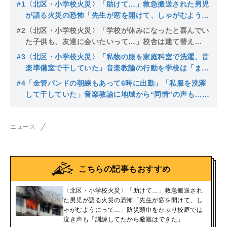
#1
〈北区・小学校火災〉「助けて…」救急搬送された男児
が語る火災の恐怖「先生が窓を開けて、しゃがむように
って…」防災頭巾をかぶり校庭では泣き声も「訓練して
#2
〈北区・小学校火災〉「学校が休みになったと喜んでい
たから避難はできた」
た子供も、友達に会いたいって…」校舎は建て替え
で“分散登校”に…保護者は「命を守ってくれた」「卒業
#3
〈北区・小学校火災〉「私物の服を家庭科室で洗濯、音
式はどうする？」
楽準備室で干していた」音楽教諭の行動を学校は「まっ
たく気付かなかった」なぜ私物を学校で？「細かいこと
#4
「金管バンドの朝練もあって6時に出勤」「私服を洗濯
は聞けてません」
して干していた」音楽教諭に地域から“同情”の声も…
「救助袋」は近年訓練ナシ、浮かんだ管理体制の盲点
ニュース
こちらの記事もおすすめ
〈北区・小学校火災〉「助けて…」救急搬送され
た男児が語る火災の恐怖「先生が窓を開けて、し
ゃがむようにって…」防災頭巾をかぶり校庭では
泣き声も「訓練してたから避難はできた」