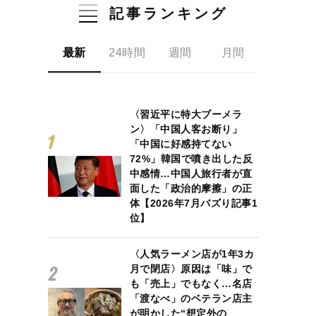
記事ランキング
最新
24時間
週間
月間
〈習近平に特大ブーメラ
ン〉「中国人客お断り」
「中国に好感持てない
72%」韓国で噴き出した反
中感情…中国人旅行者が直
面した「政治的摩擦」の正
体【2026年7月バズり記事1
位】
〈人気ラーメン店が1年3カ
月で閉店〉原因は「味」で
も「売上」でもなく…名店
「渡なべ」のベテラン店主
が明かした“想定外の