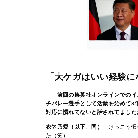
「大ケガはいい経験に
――前回の集英社オンラインでのイ
チバレー選手として活動を始めて3
対応に慣れてないと話されてました
衣笠乃愛（以下、同）
けっこう慣
た（笑）。