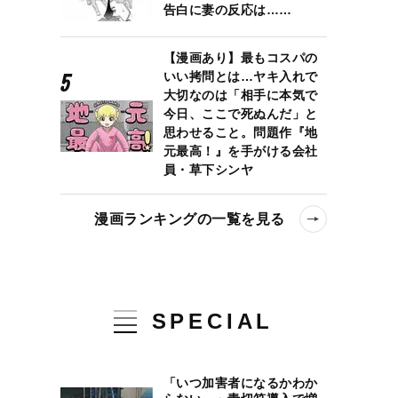
告白に妻の反応は……
【漫画あり】最もコスパの
いい拷問とは…ヤキ入れで
大切なのは「相手に本気で
今日、ここで死ぬんだ」と
思わせること。問題作『地
元最高！』を手がける会社
員・草下シンヤ
漫画ランキングの一覧を見る
SPECIAL
「いつ加害者になるかわか