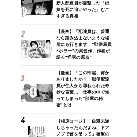
新人配達員が目撃した「姉
妹を死に追いやった」むご
すぎる真相
【漫画】「配達員は、普通
なら踏み込まないような場
所にも行きます」“郵便局員
×ホラー”の異色作、作者が
語る“怪異の原点”
【漫画】「この部屋、何か
ありましたか？」郵便配達
員が住人から尋ねられた奇
妙な言葉… 仕事の中で知
ってしまった“部屋の秘
密”とは
【相原コージ】「自殺未遂
しちゃったんだよね、ドア
ノブで首を吊って」衝撃の