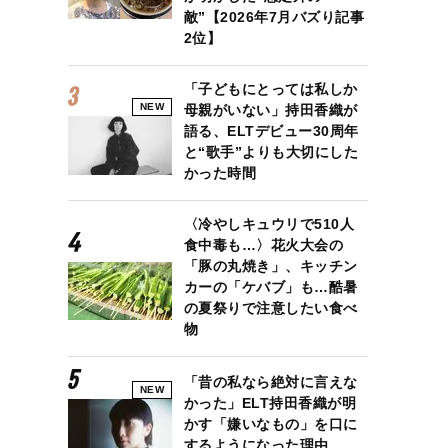
敵”【2026年7月バズり記事
2位】
「子どもにとっては私しか
NEW
母親がいない」持田香織が
語る、ELTデビュー30周年
と“歌手”よりも大切にした
かった時間
〈冷やしキュウリで510人
食中毒も…〉花火大会の
「豚の丸焼き」、キッチン
カーの「ケバブ」も…酷暑
の夏祭りで注意したい食べ
物
「昔の私なら絶対に言えな
NEW
かった」ELT持田香織が明
かす「嫌いなもの」を口に
するようになった理由