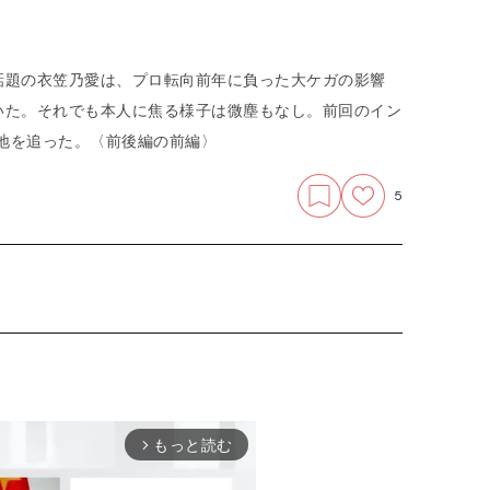
話題の衣笠乃愛は、プロ転向前年に負った大ケガの影響
いた。それでも本人に焦る様子は微塵もなし。前回のイン
在地を追った。
〈前後編の前編〉
5
もっと読む
arrow_forward_ios