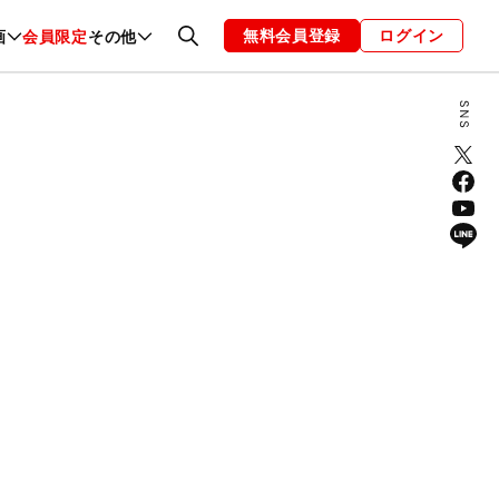
無料会員登録
ログイン
画
会員限定
その他
ファッション
恋愛・結婚
編集部
お知らせ