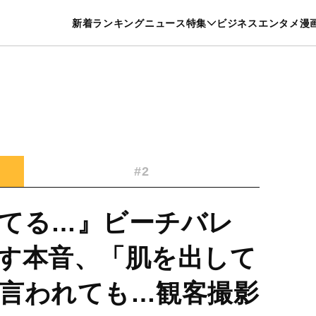
特集一覧を見る
漫画一覧を見る
新着
ランキング
ニュース
特集
ビジネス
エンタメ
漫
養・カルチャー
暮らし
スポーツ
ヘルスケア
美容
グルメ
#2
てる…』ビーチバレ
す本音、「肌を出して
言われても…観客撮影