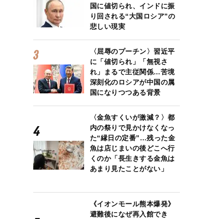
国に値切られ、インドに振
り回される“大国ロシア”の
悲しい現実
〈屈辱のプーチン〉習近平
に「値切られ」「無視さ
れ」まるで主従関係…苦境
深刻化のロシアが中国の属
国になりつつある背景
〈金魚すくいが激減？〉都
内の祭りで見かけなくなっ
た“縁日の定番”…残った金
魚は店じまいの後どこへ行
くのか「長生きする金魚は
あまり見たことがない」
《イオンモール熊本爆発》
避難後になぜ再入館でき