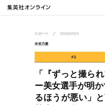
教
2026.07.04
スポーツ
衣笠乃愛
#1
「『ずっと撮られ
ー美女選手が明か
るほうが悪い」と