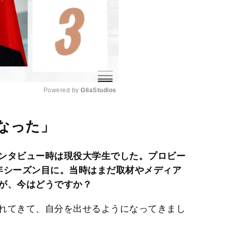
Powered by 
GliaStudios
M
なった」
u
t
ンタビュー時は現役大学生でした。プロビー
e
年シーズン目に。当時はまだ取材やメディア
が、今はどうですか？
れてきて、自分を出せるようになってきまし