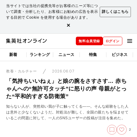
当サイトでは当社の提携先等がお客様のニーズ等につ
いて調査・分析したり、お客様にお勧めの広告を表示
詳しくはこちら
する目的で Cookie を使用する場合があります。
×
無料会員登録
ログイン
新着
ランキング
ニュース
特集
ビジネス
2026.06.07
教養・カルチャー
「気持ちいいねぇ」と娘の腕をさすさす… 赤ち
ゃんへの“無許可タッチ”に怒りの声 母親がとっ
た“平和的すぎる防衛策”
知らない人が、突然幼い我が子に触ってくる――。そんな経験をした人
は意外と少なくないようだ。対処法が難しく、全国の親たちを悩ませて
いるこの問題に対して、一人のSNSユーザーの投稿が注目を集めた。
2