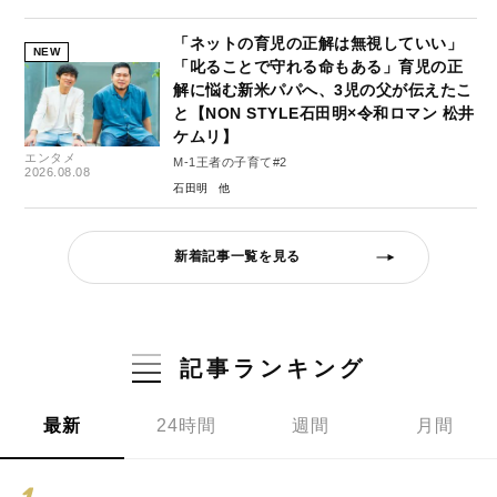
「ネットの育児の正解は無視していい」
NEW
「叱ることで守れる命もある」育児の正
解に悩む新米パパへ、3児の父が伝えたこ
と【NON STYLE石田明×令和ロマン 松井
ケムリ】
エンタメ
M-1王者の子育て#2
2026.08.08
石田明
新着記事一覧を見る
記事ランキング
最新
24時間
週間
月間