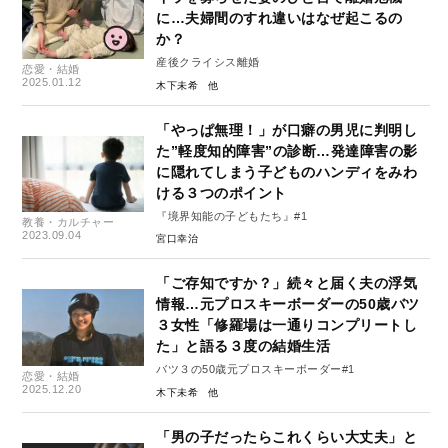
に…夫婦間のすれ違いはなぜ起こるの
か？
産後クライシス離婚
恋愛・結婚
2025.01.12
木下未希
「やっぱ無理！」が口癖の男児に判明し
た”軽度知的障害”の診断…発達障害の影
に隠れてしまう子どものハンディをみわ
ける３つのポイント
『境界知能の子どもたち』#1
教養・カルチャー
2023.09.04
宮口幸治
「ご存知ですか？」続々と届く夫の浮気
情報…元プロスキーボーダーの50歳バツ
３女性「修羅場は一通りコンプリートし
た」と語る３度の結婚生活
バツ３の50歳元プロスキーボーダー#1
恋愛・結婚
2025.12.20
木下未希
「男の子だったらこれくらい大丈夫」と