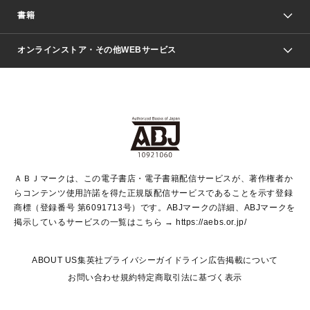
週刊少年ジャンプ
書籍
ファッション・美容
青年マンガ
ジャンプSQ.
Seventeen
週刊ヤングジャンプ
オンラインストア・その他WEBサービス
文芸・文庫・総合
芸能・情報・スポーツ
少女マンガ
Vジャンプ
non-no Web
ヤングジャンプ定期購読デジタル
すばる
Myojo
オンラインストア
りぼん
学芸・ノンフィクション・新書
最強ジャンプ
女性マンガ
@BAILA
ヤンジャン＋
小説すばる
週プレNEWS
マーガレット
集英社OTOコンテンツ
集英社 学芸編集部
少年ジャンプ＋
その他WEBサービス
クッキー
ライトノベル・ノベライズ
MAQUIA ONLINE
となりのヤングジャンプ
集英社 文芸ステーション
週プレ グラジャパ！
別冊マーガレット
SHUEISHA MANGA-ART HERITAGE
集英社 ビジネス書
ゼブラック
ココハナ
SHUEISHA ADNAVI
SPUR.JP
集英社Webマガジン Cobalt
グランドジャンプ
web 集英社文庫
キッズ
web Sportiva
マンガMee
ジャンプキャラクターズストア
集英社新書
ジャンプルーキー！
月刊オフィスユー
ＡＢＪマークは、この電子書店・電子書籍配信サービスが、著作権者か
EDITOR'S LAB
LEE
集英社オレンジ文庫
ウルトラジャンプ
青春と読書
パラスポ＋！
らコンテンツ使用許諾を得た正規版配信サービスであることを示す登録
集英社みらい文庫
リマコミ＋
HAPPY PLUS STORE
集英社新書プラス
ジャンプTOON
商標（登録番号 第6091713号）です。ABJマークの詳細、ABJマークを
Marisol
シフォン文庫
アジア人物史
S-KIDS.LAND
マンガMeets
掲示しているサービスの一覧はこちら →
https://aebs.or.jp/
shueisha vox
よみタイ
S-MANGA
Web éclat
ダッシュエックス文庫
LEEマルシェ
kotoba
集英社ジャンプリミックス
ABOUT US
集英社プライバシーガイドライン
広告掲載について
T JAPAN:The New York Times Style Magazine
JUMP j BOOKS
お問い合わせ
規約
特定商取引法に基づく表示
SHOP Marisol
e!集英社
集英社コミック文庫
集英社女性誌ポータル
éclat premium
imidas