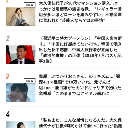
大久保佳代子が50代でマンション購入…き
NEW
っかけは浴槽裏の湯垢地獄、「レギュラー番
組が多いほどローンを組みやすい」不動産屋
に言われた“芸能人ならではの事情”
〈習近平に特大ブーメラン〉「中国人客お断
り」「中国に好感持てない72%」韓国で噴き
出した反中感情…中国人旅行者が直面した
「政治的摩擦」の正体【2026年7月バズり記
事1位】
毒親、ぶつかりおじさん、ルッキズム…“闇
NEW
深4コマ漫画”で10万いいね、元でんぱ
組.inc・鹿目凛がセカンドキャリアで抱いた
危機感「このままではアイドル崩れに」
「私もまだ、こんな感情になるんだ」大久保
佳代子が往復4時間かけて会いに行った“話題