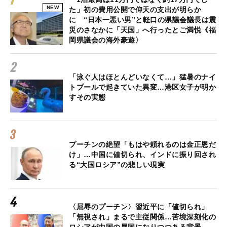
NEW
た」初の費用公開で仰天の支出が明らか
に “日本一悪い男”と軽口の県議会議長は震
災のさなかに「天国」へ行ったとご満悦《福
岡県議会の海外豪遊〉
「泳ぐ人はほとんどいなくて…」猛暑のナイ
トプールで起きていた異変…港区女子が明か
すその実態
プーチンの絶望「もはや頼れるのは金正恩だ
け」…中国に値切られ、インドに振り回され
る“大国ロシア”の悲しい現実
〈屈辱のプーチン〉習近平に「値切られ」
「無視され」まるで主従関係…苦境深刻化の
ロシアが中国の属国になりつつある背景