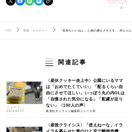
2
TOP
教養・カルチャー
「気持ちいいねぇ」と娘の腕をさすさす… 赤ちゃんへ
関連記事
〈産休クッキー炎上中〉公園にいるママ
は「おめでたくていい」「配るくらい自
由にさせてほしい」いっぽう丸の内OLは
「自慢された気分になる」「配慮が足り
ない」〈100人の声〉
ニュース
2024.04.27
集英社オンライン編集部ニュース班
〈産後クライシス〉「使えねーな」イラ
イラを募らせた妻のひと言で離婚危機