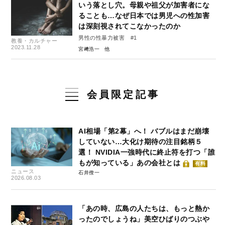
いう落とし穴。母親や祖父が加害者にな
ることも…なぜ日本では男児への性加害
は深刻視されてこなかったのか
男性の性暴力被害 #1
教養・カルチャー
2023.11.28
宮﨑浩一
会員限定記事
AI相場「第2幕」へ！ バブルはまだ崩壊
していない…大化け期待の注目銘柄５
選！ NVIDIA一強時代に終止符を打つ「誰
もが知っている」あの会社とは
有料
ニュース
石井僚一
2026.08.03
「あの時、広島の人たちは、もっと熱か
ったのでしょうね」美空ひばりのつぶや