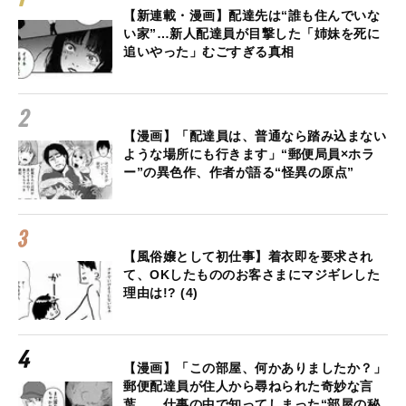
【新連載・漫画】配達先は“誰も住んでいな
い家”…新人配達員が目撃した「姉妹を死に
追いやった」むごすぎる真相
【漫画】「配達員は、普通なら踏み込まない
ような場所にも行きます」“郵便局員×ホラ
ー”の異色作、作者が語る“怪異の原点”
【風俗嬢として初仕事】着衣即を要求され
て、OKしたもののお客さまにマジギレした
理由は!? (4)
【漫画】「この部屋、何かありましたか？」
郵便配達員が住人から尋ねられた奇妙な言
葉… 仕事の中で知ってしまった“部屋の秘