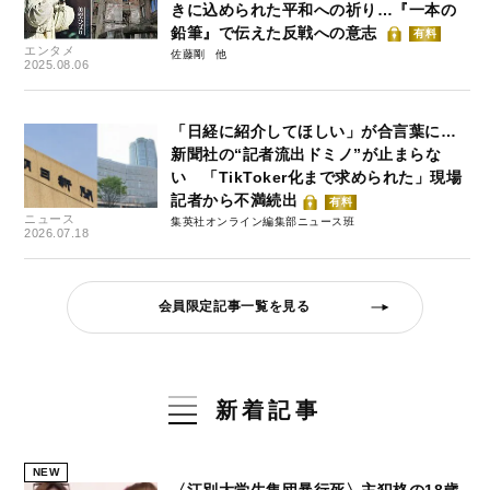
きに込められた平和への祈り…『一本の
鉛筆』で伝えた反戦への意志
有料
エンタメ
佐藤剛
2025.08.06
「日経に紹介してほしい」が合言葉に…
新聞社の“記者流出ドミノ”が止まらな
い 「TikToker化まで求められた」現場
記者から不満続出
有料
ニュース
集英社オンライン編集部ニュース班
2026.07.18
会員限定記事一覧を見る
新着記事
NEW
〈江別大学生集団暴行死〉主犯格の18歳