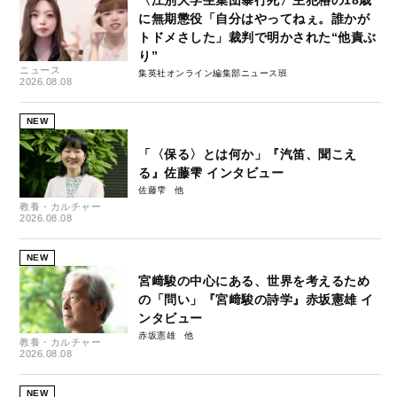
に無期懲役「自分はやってねぇ。誰かが
トドメさした」裁判で明かされた“他責ぶ
り”
ニュース
集英社オンライン編集部ニュース班
2026.08.08
NEW
「〈保る〉とは何か」『汽笛、聞こえ
る』佐藤雫 インタビュー
佐藤雫
教養・カルチャー
2026.08.08
NEW
宮﨑駿の中心にある、世界を考えるため
の「問い」『宮﨑駿の詩学』赤坂憲雄 イ
ンタビュー
赤坂憲雄
教養・カルチャー
2026.08.08
NEW