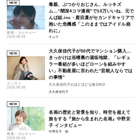
NEW
毒親、ぶつかりおじさん、ルッキズ
ム…“闇深4コマ漫画”で10万いいね、元で
んぱ組.inc・鹿目凛がセカンドキャリアで
抱いた危機感「このままではアイドル崩
れに」
教養・カルチャー
2026.08.08
キムラ
大久保佳代子が50代でマンション購入…
NEW
きっかけは浴槽裏の湯垢地獄、「レギュ
ラー番組が多いほどローンを組みやす
い」不動産屋に言われた“芸能人ならでは
の事情”
エンタメ
大久保佳代子のほどほどな毎日#22
2026.08.08
大久保佳代子
NEW
名画の歴史と背景を知り、時空を超えて
旅をする『旅から生まれた名画』中野京
子 インタビュー
中野京子
教養・カルチャー
2026.08.08