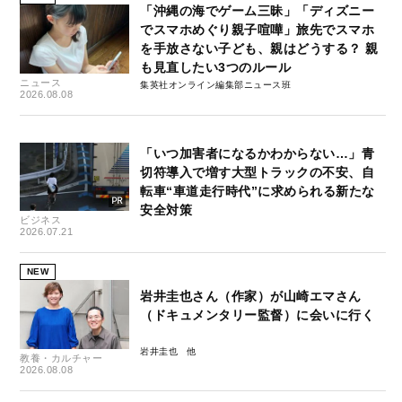
「沖縄の海でゲーム三昧」「ディズニー
でスマホめぐり親子喧嘩」旅先でスマホ
を手放さない子ども、親はどうする？ 親
も見直したい3つのルール
ニュース
集英社オンライン編集部ニュース班
2026.08.08
「いつ加害者になるかわからない…」青
切符導入で増す大型トラックの不安、自
転車“車道走行時代”に求められる新たな
安全対策
ビジネス
2026.07.21
NEW
岩井圭也さん（作家）が山崎エマさん
（ドキュメンタリー監督）に会いに行く
岩井圭也
教養・カルチャー
2026.08.08