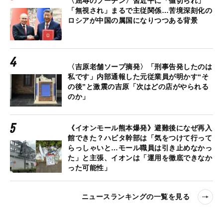
〈屈辱のプーチン〉習近平に「値切られ」
「無視され」まるで主従関係…苦境深刻化の
ロシアが中国の属国になりつつある背景
〈吉原老舗ソープ摘発〉「刑事告発したのは
私です」内部通報した元従業員が明かす“そ
の後”と激震の吉原「次はどの店がやられる
のか」
《イオンモール熊本爆発》避難後になぜ再入
館できた？ハビタ幹部は「気をつけて行って
らっしゃいと…モール職員は引き止めなかっ
た」と主張、イオンは「運用を徹底できなか
った可能性」
ニュースランキングの一覧を見る