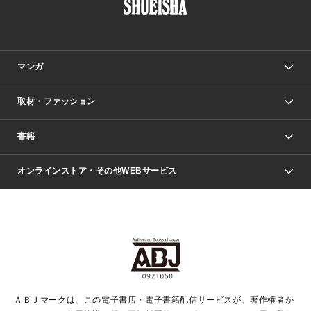
マンガ
取材・ファッション
少年マンガ
週刊少年ジャンプ
書籍
ファッション・美容
青年マンガ
ジャンプSQ.
Seventeen
週刊ヤングジャンプ
オンラインストア・その他WEBサービス
文芸・文庫・総合
芸能・情報・スポーツ
少女マンガ
Vジャンプ
non-no Web
ヤングジャンプ定期購読デジタル
すばる
Myojo
オンラインストア
りぼん
学芸・ノンフィクション・新書
最強ジャンプ
女性マンガ
@BAILA
ヤンジャン＋
小説すばる
週プレNEWS
マーガレット
集英社OTOコンテンツ
集英社 学芸編集部
少年ジャンプ＋
その他WEBサービス
クッキー
ライトノベル・ノベライズ
MAQUIA ONLINE
となりのヤングジャンプ
集英社 文芸ステーション
週プレ グラジャパ！
別冊マーガレット
SHUEISHA MANGA-ART HERITAGE
集英社 ビジネス書
ゼブラック
ココハナ
SHUEISHA ADNAVI
SPUR.JP
集英社Webマガジン Cobalt
グランドジャンプ
web 集英社文庫
キッズ
web Sportiva
マンガMee
ジャンプキャラクターズストア
集英社新書
ジャンプルーキー！
月刊オフィスユー
ＡＢＪマークは、この電子書店・電子書籍配信サービスが、著作権者か
EDITOR'S LAB
LEE
集英社オレンジ文庫
ウルトラジャンプ
青春と読書