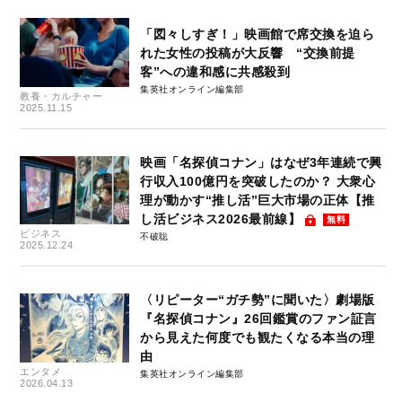
「図々しすぎ！」映画館で席交換を迫ら
れた女性の投稿が大反響 “交換前提
客”への違和感に共感殺到
集英社オンライン編集部
教養・カルチャー
2025.11.15
映画「名探偵コナン」はなぜ3年連続で興
行収入100億円を突破したのか？ 大衆心
理が動かす“推し活”巨大市場の正体【推
し活ビジネス2026最前線】
無料
ビジネス
不破聡
2025.12.24
〈リピーター“ガチ勢”に聞いた〉劇場版
『名探偵コナン』26回鑑賞のファン証言
から見えた何度でも観たくなる本当の理
由
エンタメ
集英社オンライン編集部
2026.04.13