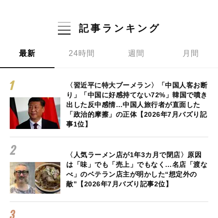
記事ランキング
最新
24時間
週間
月間
〈習近平に特大ブーメラン〉「中国人客お断
り」「中国に好感持てない72%」韓国で噴き
出した反中感情…中国人旅行者が直面した
「政治的摩擦」の正体【2026年7月バズり記
事1位】
〈人気ラーメン店が1年3カ月で閉店〉原因
は「味」でも「売上」でもなく…名店「渡な
べ」のベテラン店主が明かした“想定外の
敵”【2026年7月バズり記事2位】