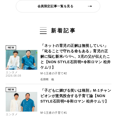
会員限定記事一覧を見る
新着記事
「ネットの育児の正解は無視していい」
NEW
「叱ることで守れる命もある」育児の正
解に悩む新米パパへ、3児の父が伝えたこ
と【NON STYLE石田明×令和ロマン 松井
ケムリ】
エンタメ
M-1王者の子育て#2
2026.08.08
石田明
NEW
「子どもに媚びる笑いは格別」M-1チャン
ピオンが意気投合する子育て論【NON
STYLE石田明×令和ロマン 松井ケムリ】
M-1王者の子育て#1
エンタメ