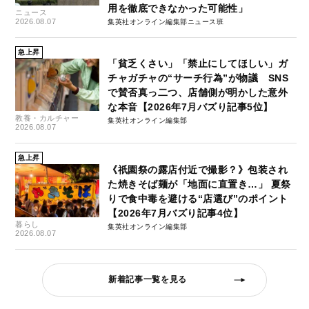
用を徹底できなかった可能性」
ニュース
2026.08.07
集英社オンライン編集部ニュース班
急上昇
「貧乏くさい」「禁止にしてほしい」ガ
チャガチャの“サーチ行為”が物議 SNS
で賛否真っ二つ、店舗側が明かした意外
な本音【2026年7月バズり記事5位】
教養・カルチャー
集英社オンライン編集部
2026.08.07
急上昇
《祇園祭の露店付近で撮影？》包装され
た焼きそば麺が「地面に直置き…」 夏祭
りで食中毒を避ける“店選び”のポイント
【2026年7月バズり記事4位】
暮らし
集英社オンライン編集部
2026.08.07
新着記事一覧を見る