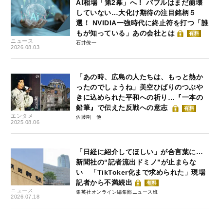
AI相場「第2幕」へ！ バブルはまだ崩壊
していない…大化け期待の注目銘柄５
選！ NVIDIA一強時代に終止符を打つ「誰
もが知っている」あの会社とは
有料
ニュース
石井僚一
2026.08.03
「あの時、広島の人たちは、もっと熱か
ったのでしょうね」美空ひばりのつぶや
きに込められた平和への祈り…『一本の
鉛筆』で伝えた反戦への意志
有料
エンタメ
佐藤剛
2025.08.06
「日経に紹介してほしい」が合言葉に…
新聞社の“記者流出ドミノ”が止まらな
い 「TikToker化まで求められた」現場
記者から不満続出
有料
ニュース
集英社オンライン編集部ニュース班
2026.07.18