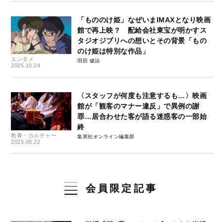
「もののけ姫」なぜいまIMAXとなり映画
館で再上映？ 配給会社東宝が明かすス
タジオジブリへの想いとその背景「もの
のけ姫は特別な作品」
エンタメ
羽田 健治
2025.10.24
〈スタッフが何度も注意するも…〉映画
館が「観客のマナー違反」で異例の謝
罪…居合わせた客が語る迷惑客の一部始
終
教養・カルチャー
集英社オンライン編集部
2025.08.22
会員限定記事