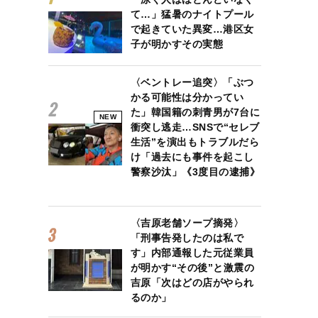
て…」猛暑のナイトプール
で起きていた異変…港区女
子が明かすその実態
〈ベントレー追突〉「ぶつ
かる可能性は分かってい
た」韓国籍の刺青男が7台に
NEW
衝突し逃走…SNSで“セレブ
生活”を演出もトラブルだら
け「過去にも事件を起こし
警察沙汰」《3度目の逮捕》
〈吉原老舗ソープ摘発〉
「刑事告発したのは私で
す」内部通報した元従業員
代の正社員」業者が語る実態と専門家が指摘するデメリット
が明かす“その後”と激震の
吉原「次はどの店がやられ
るのか」