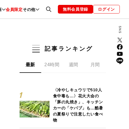
無料会員登録
ログイン
画
会員限定
その他
ファッション
恋愛・結婚
編集部
お知らせ
記事ランキング
最新
24時間
週間
月間
〈冷やしキュウリで510人
食中毒も…〉花火大会の
「豚の丸焼き」、キッチン
カーの「ケバブ」も…酷暑
の夏祭りで注意したい食べ
物