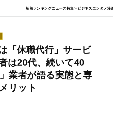
特集一覧を見る
漫画一覧を見る
新着
ランキング
ニュース
特集
ビジネス
エンタメ
漫
養・カルチャー
暮らし
スポーツ
ヘルスケア
美容
グルメ
は「休職代行」サービ
者は20代、続いて40
員」業者が語る実態と専
メリット