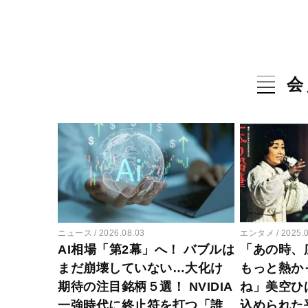
会
ニュース
2026.08.03
エンタメ
2025.
AI相場「第2幕」へ！ バブルは
「あの時、
まだ崩壊していない…大化け
もっと熱か
期待の注目銘柄５選！ NVIDIA
ね」美空ひ
一強時代に終止符を打つ「誰
込められた