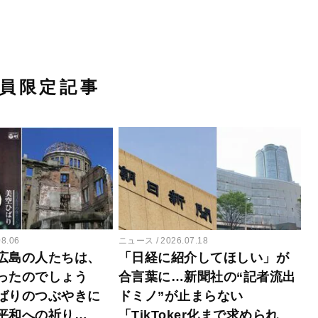
員限定記事
08.06
ニュース
2026.07.18
広島の人たちは、
「日経に紹介してほしい」が
ったのでしょう
合言葉に…新聞社の“記者流出
ばりのつぶやきに
ドミノ”が止まらない
平和への祈り…
「TikToker化まで求められ