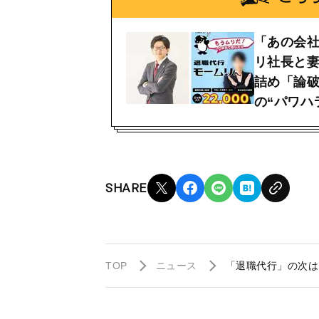
「あの会
リ社長と
詰め「論
の“パワハ
SHARE
TOP
ニュース
「退職代行」の次は