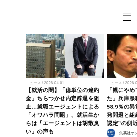
ニュース
2026.04.01
ニュース
2026.
【就活の闇】「億単位の違約
「親にやめ
金」ちらつかせ内定辞退を阻
た」兵庫県
止…就職エージェントによる
58.9％の
「オワハラ問題」、就活生か
発問題と組
らは「エージェントは胡散臭
認定”の側
い」の声も
集英社オ