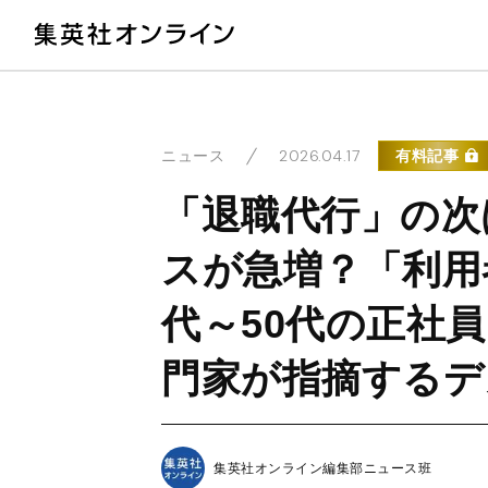
教
2026.04.17
有料記事
ニュース
「退職代行」の次
スが急増？「利用
代～50代の正社
門家が指摘するデ
集英社オンライン編集部ニュース班