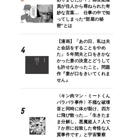
員が住人から尋ねられた奇
妙な言葉… 仕事の中で知
ってしまった“部屋の秘
密”とは
【漫画】「あの日、私は夫
と会話をすることをやめ
た」５年間夫と口をきかな
かった妻の決意とどうして
も許せなかったこと。問題
作『妻が口をきいてくれま
せん』
〈キン肉マン・ミートくん
バラバラ事件〉不穏な破壊
音と同時に体が裂け、四方
に飛び散った…「生きたま
ま分解し、悪魔超人７人で
７か所に拉致した奇怪な人
質事件です」と宇宙警察