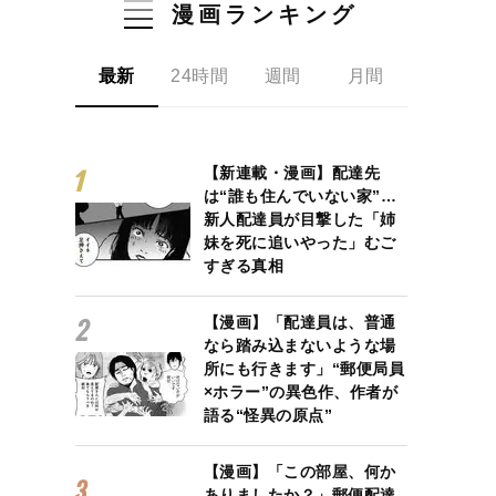
漫画ランキング
最新
24時間
週間
月間
【新連載・漫画】配達先
は“誰も住んでいない家”…
新人配達員が目撃した「姉
妹を死に追いやった」むご
すぎる真相
【漫画】「配達員は、普通
なら踏み込まないような場
所にも行きます」“郵便局員
×ホラー”の異色作、作者が
語る“怪異の原点”
【漫画】「この部屋、何か
ありましたか？」郵便配達