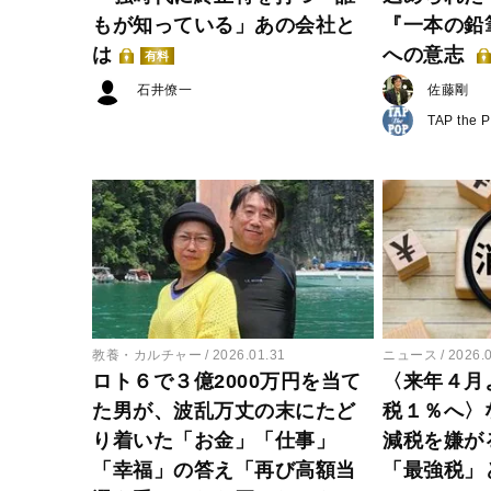
もが知っている」あの会社と
『一本の鉛
は
への意志
有料
石井僚一
佐藤剛
TAP the 
教養・カルチャー
2026.01.31
ニュース
2026.
ロト６で３億2000万円を当て
〈来年４月
た男が、波乱万丈の末にたど
税１％へ〉
り着いた「お金」「仕事」
減税を嫌が
「幸福」の答え「再び高額当
「最強税」