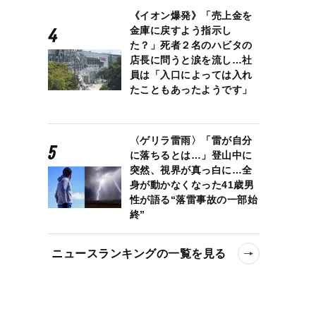
《イオン爆発》「売上金を
金庫に戻すよう指示し
た？」死者２名のハビタの
店長に問うと涙を流し…社
員は「入口によっては入れ
たこともあったようです」
〈ゲリラ雷雨〉「雷が自分
に落ちるとは…」登山中に
突然、視界が真っ白に…全
身が動かなくなった41歳男
性が語る“落雷事故の一部始
終”
ニュースランキングの一覧を見る