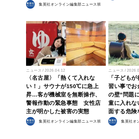
集英社オンライン編集部ニュース班
ニュース
2026.04.12
ニュース
2026.
〈名古屋〉「熱くて入れな
「子どもが
い！」サウナが150℃に急上
習い事でお
昇…客が機械室を無断操作、
の壁”問題
警報作動の緊急事態 女性店
童に入れな
主が明かした被害の実態
面する危険
集英社オンライン編集部ニュース班
集英社オ