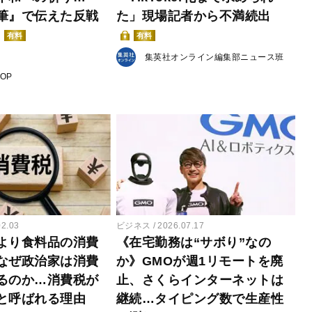
筆』で伝えた反戦
た」現場記者から不満続出
有料
有料
集英社オンライン編集部ニュース班
POP
02.03
ビジネス
2026.07.17
より食料品の消費
《在宅勤務は“サボり”なの
なぜ政治家は消費
か》GMOが週1リモートを廃
るのか…消費税が
止、さくらインターネットは
と呼ばれる理由
継続…タイピング数で生産性