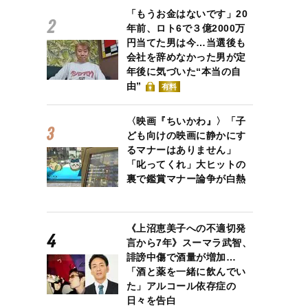
「もうお金はないです」20
年前、ロト6で３億2000万
円当てた男は今…当選後も
会社を辞めなかった男が定
年後に気づいた“本当の自
由”
有料
〈映画『ちいかわ』〉「子
ども向けの映画に静かにす
るマナーはありません」
「叱ってくれ」大ヒットの
裏で鑑賞マナー論争が白熱
《上沼恵美子への不適切発
言から7年》スーマラ武智、
誹謗中傷で酒量が増加…
「酒と薬を一緒に飲んでい
た」アルコール依存症の
日々を告白