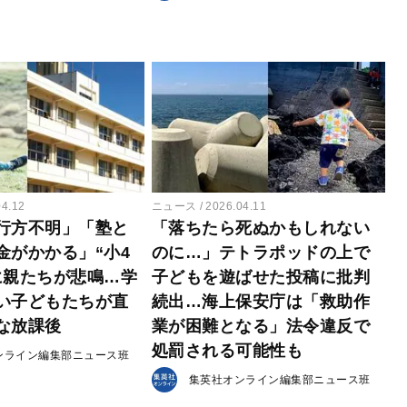
04.12
ニュース
2026.04.11
行方不明」「塾と
「落ちたら死ぬかもしれない
金がかかる」“小4
のに…」テトラポッドの上で
に親たちが悲鳴…学
子どもを遊ばせた投稿に批判
い子どもたちが直
続出…海上保安庁は「救助作
な放課後
業が困難となる」法令違反で
処罰される可能性も
ンライン編集部ニュース班
集英社オンライン編集部ニュース班