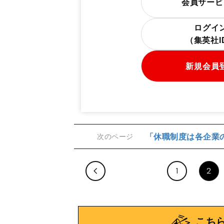
会員サービ
ログイ
（集英社
新規会員
「休職制度は各企業
次のページ
1
2
こち