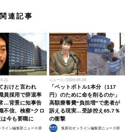
関連記事
04.11
ニュース
2026.04.08
ておけと言われ
「ペットボトル1本分（117
職員採用で辞退率
円）のために命を削るのか」
異常…背景に知事告
高額療養費“負担増”で患者が
織不信、検察“クロ
訴える現実…受診控え65.7％
近は今も要職に
の衝撃
ンライン編集部ニュース班
集英社オンライン編集部ニュース班