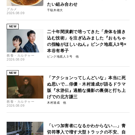
たい組み合わせ
グルメ
千駄木雄大
2026.08.09
NEW
二十年間演劇で培ってきた「身体を描き
込む技術」を注ぎ込みました『おもちゃ
の指輪がほしいねん』ピンク地底人3号×
本谷有希子
教養・カルチャー
ピンク地底人３号
2026.08.09
NEW
「アクションってしんどいな」本当に死
ぬ思いで…俳優・木村達成が語るドラマ
版『水滸伝』過酷な撮影の裏側と打ち上
げでの北方謙三
教養・カルチャー
木村達成
2026.08.09
「いつ加害者になるかわからない…」青
切符導入で増す大型トラックの不安、自