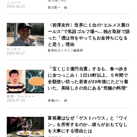
美川憲一#2
ニュース
2026.03.23
美川憲一
〈前澤友作〉世界に１台の“エルメス製ロ
ールス”で私設ゴルフ場へ…独占取材で語
った「僕は何をやってもお金持ちになる
と思う」理由
ビジネス
集英社オンライン編集部
2026.03.27
「宝くじ２億円当選」するも、食べ歩き
に全つっこみ！ 1日10軒以上、５年間で
全額使い切った若者が20年後にたどり着
いた、美味しさの先にある“究極の料理”
教養・カルチャー
2024.07.24
来栖けい
富裕層はなぜ「ゲストハウス」と「ワイ
ン」を所有するのか…彼らがおもてなし
を大事にする理由とは