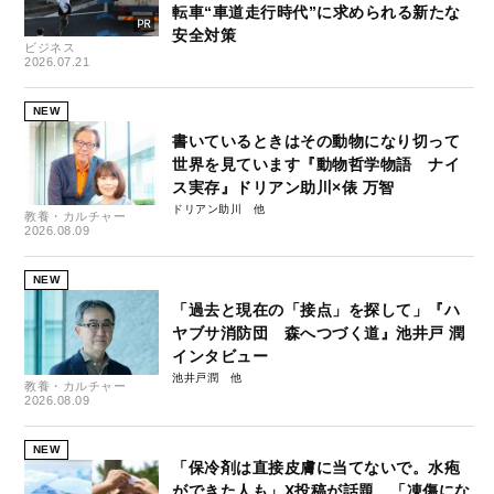
転車“車道走行時代”に求められる新たな
安全対策
ビジネス
2026.07.21
NEW
書いているときはその動物になり切って
世界を見ています『動物哲学物語 ナイ
ス実存』ドリアン助川×俵 万智
ドリアン助川
教養・カルチャー
2026.08.09
NEW
「過去と現在の「接点」を探して」『ハ
ヤブサ消防団 森へつづく道』池井戸 潤
インタビュー
池井戸潤
教養・カルチャー
2026.08.09
NEW
「保冷剤は直接皮膚に当てないで。水疱
ができた人も」X投稿が話題…「凍傷にな