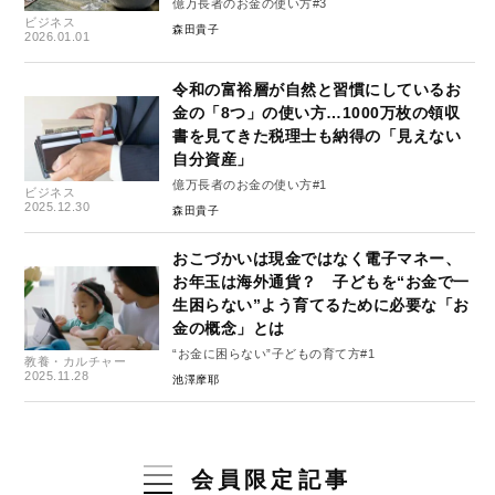
億万長者のお金の使い方#3
ビジネス
森田貴子
2026.01.01
令和の富裕層が自然と習慣にしているお
金の「8つ」の使い方…1000万枚の領収
書を見てきた税理士も納得の「見えない
自分資産」
億万長者のお金の使い方#1
ビジネス
2025.12.30
森田貴子
おこづかいは現金ではなく電子マネー、
お年玉は海外通貨？ 子どもを“お金で一
生困らない”よう育てるために必要な「お
金の概念」とは
“お金に困らない”子どもの育て方#1
教養・カルチャー
2025.11.28
池澤摩耶
会員限定記事