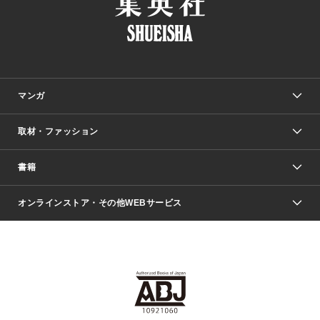
マンガ
取材・ファッション
少年マンガ
週刊少年ジャンプ
書籍
ファッション・美容
青年マンガ
ジャンプSQ.
Seventeen
週刊ヤングジャンプ
オンラインストア・その他WEBサービス
文芸・文庫・総合
芸能・情報・スポーツ
少女マンガ
Vジャンプ
non-no Web
ヤングジャンプ定期購読デジタル
すばる
Myojo
オンラインストア
りぼん
学芸・ノンフィクション・新書
最強ジャンプ
女性マンガ
@BAILA
ヤンジャン＋
小説すばる
週プレNEWS
マーガレット
集英社OTOコンテンツ
集英社 学芸編集部
少年ジャンプ＋
その他WEBサービス
クッキー
ライトノベル・ノベライズ
MAQUIA ONLINE
となりのヤングジャンプ
集英社 文芸ステーション
週プレ グラジャパ！
別冊マーガレット
SHUEISHA MANGA-ART HERITAGE
集英社 ビジネス書
ゼブラック
ココハナ
SHUEISHA ADNAVI
SPUR.JP
集英社Webマガジン Cobalt
グランドジャンプ
web 集英社文庫