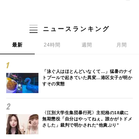
ニュースランキング
最新
24時間
週間
月間
「泳ぐ人はほとんどいなくて…」猛暑のナイ
トプールで起きていた異変…港区女子が明か
すその実態
〈江別大学生集団暴行死〉主犯格の18歳に
無期懲役「自分はやってねぇ。誰かがトドメ
さした」裁判で明かされた“他責ぶり”