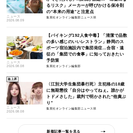
るリスク」メーカーが呼びかける保冷剤
の“本来の用途”と注意点
ニュース
集英社オンライン編集部ニュース班
2026.08.09
【バイキング192人食中毒】「清潔で品数
の多い感じのいいレストラン」静岡のス
ポーツ宿泊施設内で集団発症…合宿・遠
征の「集団での食事」に知っておきたい
予防策
ニュース
2026.08.08
集英社オンライン編集部
急上昇
〈江別大学生集団暴行死〉主犯格の18歳
に無期懲役「自分はやってねぇ。誰かが
トドメさした」裁判で明かされた“他責ぶ
り”
ニュース
集英社オンライン編集部ニュース班
2026.08.08
新着記事一覧を見る