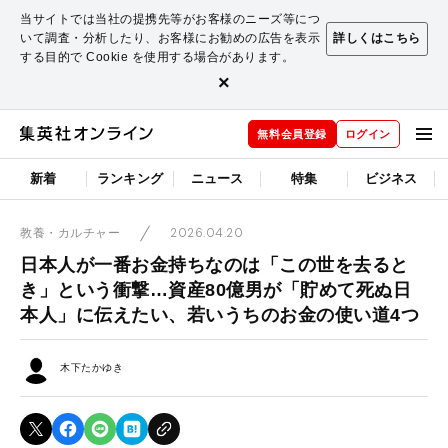
当サイトでは当社の提携先等がお客様のニーズ等につ
いて調査・分析したり、お客様にお勧めの広告を表示
詳しくはこちら
する目的で Cookie を使用する場合があります。
×
無料会員登録
ログイン
新着
ランキング
ニュース
特集
ビジネス
2026.04.20
教養・カルチャー
日本人が一番お金持ちなのは「この世を去ると
き」という衝撃…資産80億男が「貯めて死ぬ日
本人」に伝えたい、若いうちのお金の使い道4つ
木下たかゆき