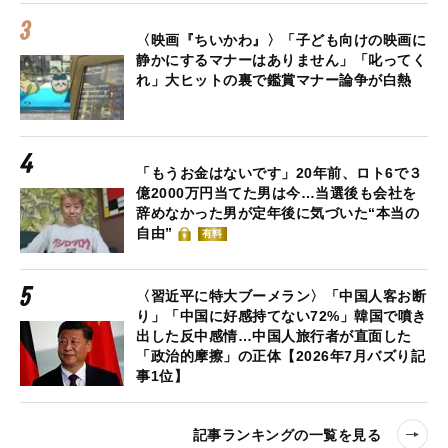
〈映画『ちいかわ』〉「子ども向けの映画に
静かにするマナーはありません」「叱ってく
れ」大ヒットの裏で鑑賞マナー論争が白熱
「もうお金はないです」20年前、ロト6で３
億2000万円当てた男は今…当選後も会社を
辞めなかった男が定年後に気づいた“本当の
自由”
有料
〈習近平に特大ブーメラン〉「中国人客お断
り」「中国に好感持てない72%」韓国で噴き
出した反中感情…中国人旅行者が直面した
「政治的摩擦」の正体【2026年7月バズり記
事1位】
記事ランキングの一覧を見る