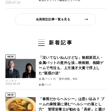
集英社オンライン編集部ニュース班
2026.07.18
会員限定記事一覧を見る
新着記事
NEW
「泣いてないねんけどな」無頼派芸人・
金属バットの意外な涙…映画館、格闘ゲ
ームで号泣も、上方漫才大賞で浮上し
た“疑惑の涙”
金属バットの「酒辛肉鮪」#61
エンタメ
2026.08.09
金属バット
NEW
「春雨だからヘルシー」は思い込み？ ブ
ームの麻辣湯に潜む“ヘルシーの落とし
穴” 管理栄養士が勧める「具材」と避け