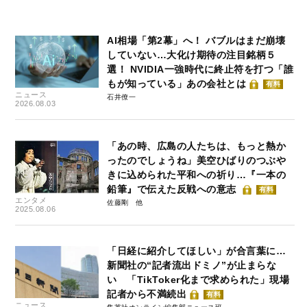
AI相場「第2幕」へ！ バブルはまだ崩壊
していない…大化け期待の注目銘柄５
選！ NVIDIA一強時代に終止符を打つ「誰
もが知っている」あの会社とは
有料
ニュース
石井僚一
2026.08.03
「あの時、広島の人たちは、もっと熱か
ったのでしょうね」美空ひばりのつぶや
きに込められた平和への祈り…『一本の
鉛筆』で伝えた反戦への意志
有料
エンタメ
佐藤剛
2025.08.06
「日経に紹介してほしい」が合言葉に…
新聞社の“記者流出ドミノ”が止まらな
い 「TikToker化まで求められた」現場
記者から不満続出
有料
ニュース