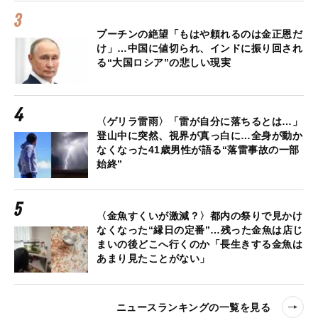
プーチンの絶望「もはや頼れるのは金正恩だ
け」…中国に値切られ、インドに振り回され
る“大国ロシア”の悲しい現実
〈ゲリラ雷雨〉「雷が自分に落ちるとは…」
登山中に突然、視界が真っ白に…全身が動か
なくなった41歳男性が語る“落雷事故の一部
始終”
〈金魚すくいが激減？〉都内の祭りで見かけ
なくなった“縁日の定番”…残った金魚は店じ
まいの後どこへ行くのか「長生きする金魚は
あまり見たことがない」
ニュースランキングの一覧を見る