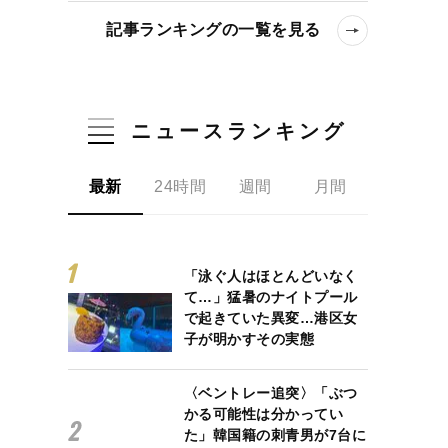
記事ランキングの一覧を見る
ニュースランキング
最新
24時間
週間
月間
「泳ぐ人はほとんどいなく
て…」猛暑のナイトプール
で起きていた異変…港区女
子が明かすその実態
〈ベントレー追突〉「ぶつ
かる可能性は分かってい
た」韓国籍の刺青男が7台に