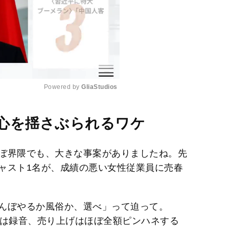
Powered by 
GliaStudios
M
心を揺さぶられるワケ
u
t
ぼ界隈でも、大きな事案がありましたね。先
e
ャスト1名が、成績の悪い女性従業員に売春
んぼやるか風俗か、選べ」って迫って。
話は録音、売り上げはほぼ全額ピンハネする