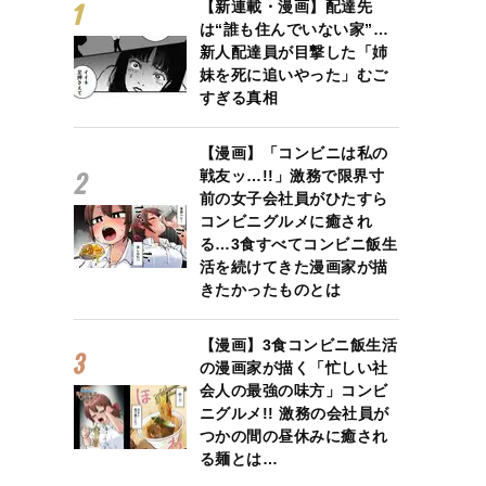
【新連載・漫画】配達先
は“誰も住んでいない家”…
新人配達員が目撃した「姉
妹を死に追いやった」むご
すぎる真相
【漫画】「コンビニは私の
戦友ッ…!!」激務で限界寸
前の女子会社員がひたすら
コンビニグルメに癒され
る…3食すべてコンビニ飯生
活を続けてきた漫画家が描
きたかったものとは
【漫画】3食コンビニ飯生活
の漫画家が描く「忙しい社
会人の最強の味方」コンビ
ニグルメ!! 激務の会社員が
つかの間の昼休みに癒され
る麺とは…