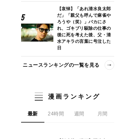
【哀悼】「あれ清水良太郎
だ」「親父も呼んで麻雀や
ろうや（笑）」バカにさ
れ、ゴキブリ駆除の仕事の
後に死を考えた後、父・清
水アキラの言葉に号泣した
日
ニュースランキングの一覧を見る
漫画ランキング
最新
24時間
週間
月間