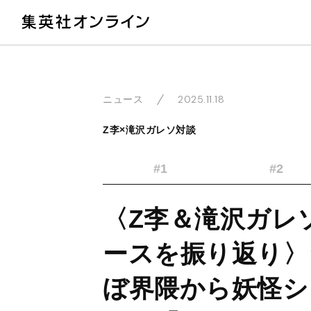
教
2025.11.18
ニュース
Z李×滝沢ガレソ対談
#1
#2
〈Z李＆滝沢ガレソ
ースを振り返り〉
ぼ界隈から妖怪シ