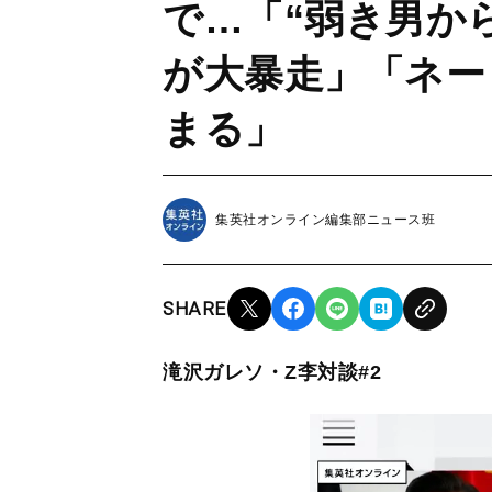
で…「“弱き男か
が大暴走」「ネー
まる」
集英社オンライン編集部ニュース班
SHARE
滝沢ガレソ・Z李対談#2