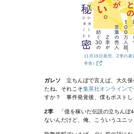
11月19日発売、Z李の
冬舎）
ガレソ
立ちんぼで言えば、大久保
たね。それこそ
集英社オンラインで
すか？ 事件発覚後、僕もポストし
Z李
「億を稼いだ伝説の立ちんぼ4
ないんだけど、俺、こういうユニッ