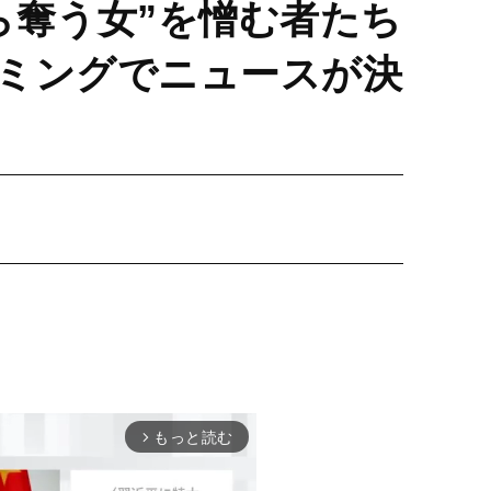
ら奪う女”を憎む者たち
ミングでニュースが決
もっと読む
arrow_forward_ios