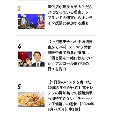
風俗店が現役女子大生だら
けになっている理由。ソー
プランドの個室からオンラ
イン授業に参加する嬢も…
《上沼恵美子への不適切発
言から7年》スーマラ武智、
誹謗中傷で酒量が増加…
「酒と薬を一緒に飲んでい
た」アルコール依存症の
日々を告白
【5日前のパスタを食べた
20歳の学生が死亡】電子レ
ンジの再加熱での殺菌効果
も期待できない「チャーハ
ン症候群」の恐怖【2026年
6月バズり記事1位】