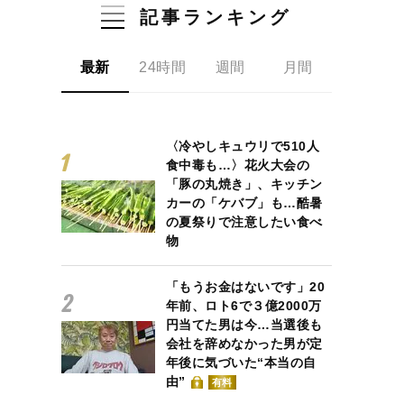
記事ランキング
最新
24時間
週間
月間
〈冷やしキュウリで510人
食中毒も…〉花火大会の
「豚の丸焼き」、キッチン
カーの「ケバブ」も…酷暑
の夏祭りで注意したい食べ
物
「もうお金はないです」20
年前、ロト6で３億2000万
円当てた男は今…当選後も
会社を辞めなかった男が定
年後に気づいた“本当の自
由”
有料