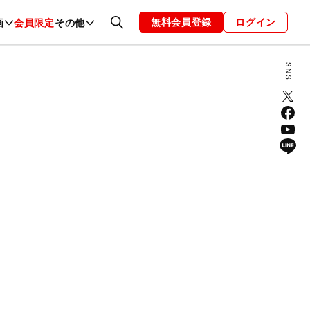
無料会員登録
ログイン
画
会員限定
その他
ファッション
恋愛・結婚
編集部
お知らせ