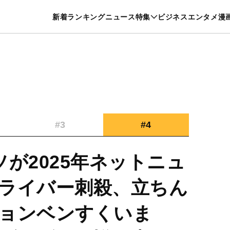
特集一覧を見る
漫画一覧を見る
新着
ランキング
ニュース
特集
ビジネス
エンタメ
漫
養・カルチャー
暮らし
スポーツ
ヘルスケア
美容
グルメ
#3
#4
が2025年ネットニュ
ライバー刺殺、立ちん
ョンベンすくいま