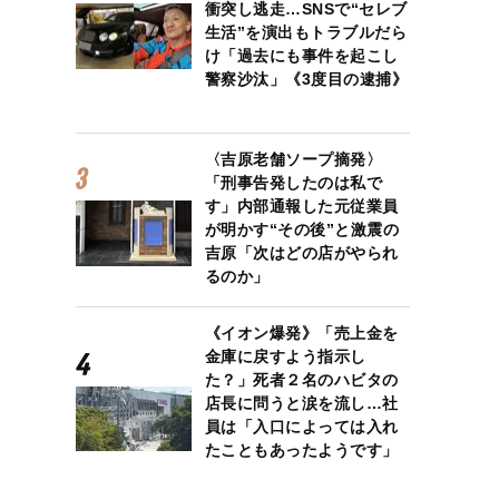
衝突し逃走…SNSで“セレブ
生活”を演出もトラブルだら
け「過去にも事件を起こし
警察沙汰」《3度目の逮捕》
〈吉原老舗ソープ摘発〉
「刑事告発したのは私で
す」内部通報した元従業員
が明かす“その後”と激震の
吉原「次はどの店がやられ
るのか」
《イオン爆発》「売上金を
金庫に戻すよう指示し
た？」死者２名のハビタの
店長に問うと涙を流し…社
員は「入口によっては入れ
たこともあったようです」