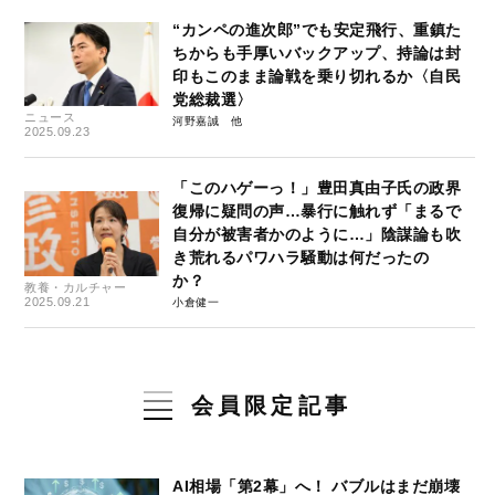
“カンペの進次郎”でも安定飛行、重鎮た
ちからも手厚いバックアップ、持論は封
印もこのまま論戦を乗り切れるか〈自民
党総裁選〉
ニュース
河野嘉誠
2025.09.23
「このハゲーっ！」豊田真由子氏の政界
復帰に疑問の声…暴行に触れず「まるで
自分が被害者かのように…」陰謀論も吹
き荒れるパワハラ騒動は何だったの
か？
教養・カルチャー
2025.09.21
小倉健一
会員限定記事
AI相場「第2幕」へ！ バブルはまだ崩壊