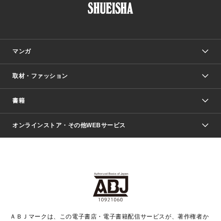
マンガ
取材・ファッション
少年マンガ
週刊少年ジャンプ
書籍
ファッション・美容
青年マンガ
ジャンプSQ.
Seventeen
週刊ヤングジャンプ
オンラインストア・その他WEBサービス
文芸・文庫・総合
芸能・情報・スポーツ
少女マンガ
Vジャンプ
non-no Web
ヤングジャンプ定期購読デジタル
すばる
Myojo
オンラインストア
りぼん
学芸・ノンフィクション・新書
最強ジャンプ
女性マンガ
@BAILA
ヤンジャン＋
小説すばる
週プレNEWS
マーガレット
集英社OTOコンテンツ
集英社 学芸編集部
少年ジャンプ＋
その他WEBサービス
クッキー
ライトノベル・ノベライズ
MAQUIA ONLINE
となりのヤングジャンプ
集英社 文芸ステーション
週プレ グラジャパ！
別冊マーガレット
SHUEISHA MANGA-ART HERITAGE
集英社 ビジネス書
ゼブラック
ココハナ
SHUEISHA ADNAVI
SPUR.JP
集英社Webマガジン Cobalt
グランドジャンプ
web 集英社文庫
キッズ
web Sportiva
マンガMee
ジャンプキャラクターズストア
集英社新書
ジャンプルーキー！
月刊オフィスユー
ＡＢＪマークは、この電子書店・電子書籍配信サービスが、著作権者か
EDITOR'S LAB
LEE
集英社オレンジ文庫