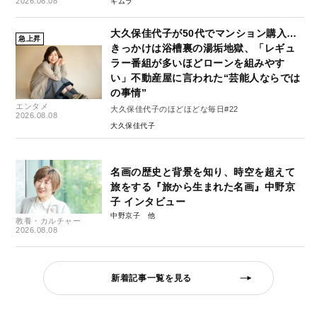
2026.08.08
キムラ
大久保佳代子が50代でマンション購入…
急上昇
きっかけは浴槽裏の湯垢地獄、「レギュ
ラー番組が多いほどローンを組みやす
い」不動産屋に言われた“芸能人ならでは
の事情”
エンタメ
大久保佳代子のほどほどな毎日#22
2026.08.08
大久保佳代子
名画の歴史と背景を知り、時空を超えて
旅をする『旅から生まれた名画』中野京
子 インタビュー
中野京子
教養・カルチャー
2026.08.08
新着記事一覧を見る