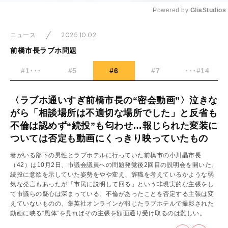
Powered by 
GliaStudios
Mute
2025.10.02
ニュース
前橋市長ラブホ問題
#1･･･
#5
#6
#7
･･･#14
〈ラブホ通いすぎ前橋市長の“密会動画”〉泣きな
がら「相談場所は不適切な場所でした」と反省も
不倫は認めず“続投”も匂わせ…報じられた変装に
ついては否定も動画にくっきり映っていたもの
妻がいる部下の男性とラブホテルに行っていた前橋市の小川晶市長
（42）は10月2日、市議会議員への問題発覚後2回目の説明会を開いた。
続投に意欲を示していた姿勢をやや変え、辞職を考えているかような弱
気な発言もあったが「市民に説明して回る」という非現実的な主張をし
て市議らの疑心は深まっている。不倫があったことを否定する主張は変
えていないものの、集英社オンラインが報じたラブホテルで撮影された
動画に映る“風体”を見ればその主張を額面通り受け取るのは難しい。