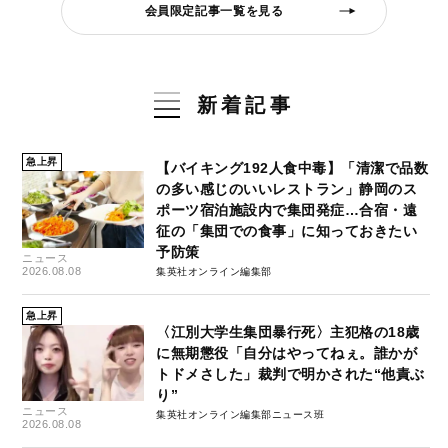
会員限定記事一覧を見る
新着記事
急上昇
【バイキング192人食中毒】「清潔で品数
の多い感じのいいレストラン」静岡のス
ポーツ宿泊施設内で集団発症…合宿・遠
征の「集団での食事」に知っておきたい
予防策
ニュース
2026.08.08
集英社オンライン編集部
急上昇
〈江別大学生集団暴行死〉主犯格の18歳
に無期懲役「自分はやってねぇ。誰かが
トドメさした」裁判で明かされた“他責ぶ
り”
ニュース
集英社オンライン編集部ニュース班
2026.08.08