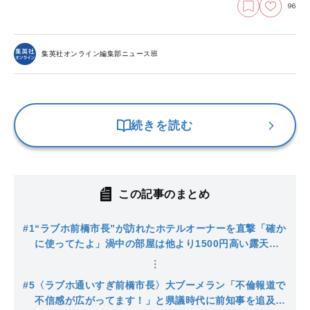
96
集英社オンライン編集部ニュース班
続きを読む
この記事のまとめ
#1
“ラブホ前橋市長”が訪れたホテルオーナーを直撃「確か
に使ってたよ」渦中の部屋は他より1500円高い露天風
呂付き…「打ち合わせ」との言い訳に地元市議は大ブー
イング
#5
〈ラブホ通いすぎ前橋市長〉大ブーメラン「不倫報道で
不信感が広がってます！」と県議時代に前知事を追及し