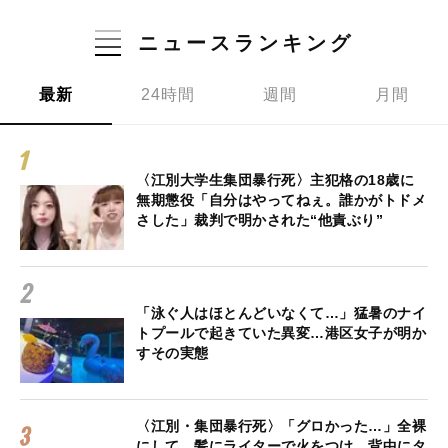
ニュースランキング
最新
24時間
週間
月間
〈江別大学生集団暴行死〉主犯格の18歳に
無期懲役「自分はやってねぇ。誰かがトドメ
さした」裁判で明かされた“他責ぶり”
「泳ぐ人はほとんどいなくて…」猛暑のナイ
トプールで起きていた異変…港区女子が明か
すその実態
〈江別・集団暴行死〉「グロかった…」全裸
にして、髪にライターで火をつけ、背中にタ