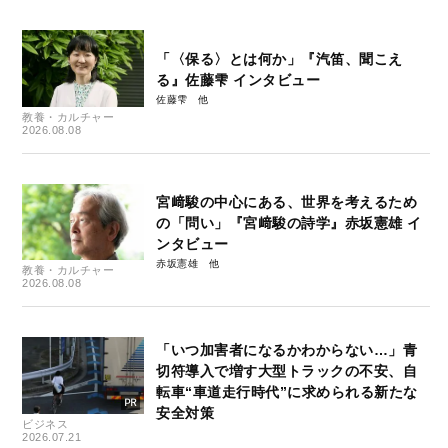
「〈保る〉とは何か」『汽笛、聞こえ
る』佐藤雫 インタビュー
佐藤雫
教養・カルチャー
2026.08.08
宮﨑駿の中心にある、世界を考えるため
の「問い」『宮﨑駿の詩学』赤坂憲雄 イ
ンタビュー
赤坂憲雄
教養・カルチャー
2026.08.08
「いつ加害者になるかわからない…」青
切符導入で増す大型トラックの不安、自
転車“車道走行時代”に求められる新たな
安全対策
ビジネス
2026.07.21