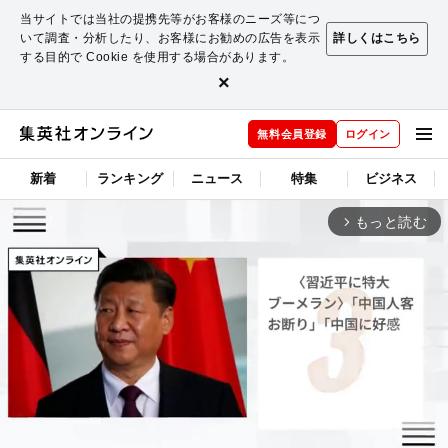
当サイトでは当社の提携先等がお客様のニーズ等につ
いて調査・分析したり、お客様にお勧めの広告を表示
詳しくはこちら
する目的で Cookie を使用する場合があります。
×
無料会員登録
ログイン
新着
ランキング
ニュース
特集
ビジネス
もっと読む
arrow_forward_ios