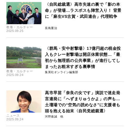
〈自民総裁選〉高市失速の裏で「影の本
命」が登場…ラスボスも陣営入り！ 背景
に「麻生VS古賀・武田連合」代理戦争
教養・カルチャー
長島重治
2025.09.25
〈群馬・安中射撃場〉17億円超の税金投
入もクレー射撃場は開店休業状態…「最
初から無理筋の公共事業」が進行してし
まったお粗末すぎる裏事情
教養・カルチャー
集英社オンライン編集部
2025.09.24
高市早苗「奈良の女です」演説で迷走発
言連発に「へずまりゅうかよ」の声も…
土壇場での“空気の読めなさ”に支援者も
頭を抱える始末〈自民党総裁選〉
ニュース
河野嘉誠
2025.09.24