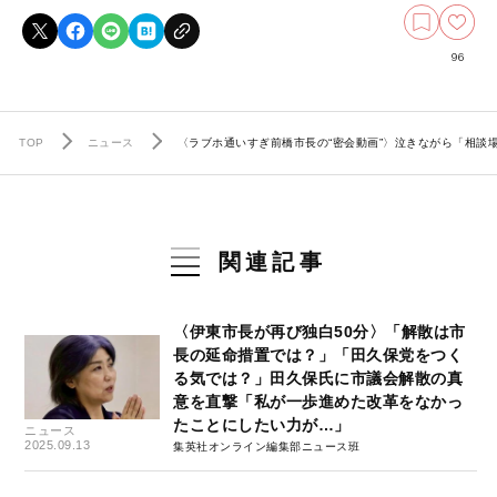
96
TOP
ニュース
〈ラブホ通いすぎ前橋市長の“密会動画”〉泣きながら「相談
関連記事
〈伊東市長が再び独白50分〉「解散は市
長の延命措置では？」「田久保党をつく
る気では？」田久保氏に市議会解散の真
意を直撃「私が一歩進めた改革をなかっ
たことにしたい力が…」
ニュース
2025.09.13
集英社オンライン編集部ニュース班