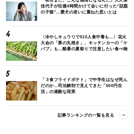
「私もまだ、こんな感情になるんだ」大久保
佳代子が往復4時間かけて会いに行った“話題
の子猿”…愛犬の老いに重ねた思いとは
〈冷やしキュウリで510人食中毒も…〉花火
大会の「豚の丸焼き」、キッチンカーの「ケ
バブ」も…酷暑の夏祭りで注意したい食べ物
「３食フライドポテト」で中学生はなぜ死ん
だのか…司法解剖で見えてきた「500円生
活」の過酷な現実
記事ランキングの一覧を見る