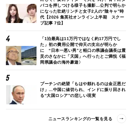
バコを押しつける様子も撮影…公判で明らか
になった壮絶リンチと女子2人の“陰キャ”時
代【2026 集英社オンライン上半期 スクー
プ記事 7位】
「1泊最高は11万円ではなく約17万円でし
た」初の費用公開で仰天の支出が明らか
に “日本一悪い男”と軽口の県議会議長は震
災のさなかに「天国」へ行ったとご満悦《福
岡県議会の海外豪遊〉
プーチンの絶望「もはや頼れるのは金正恩だ
け」…中国に値切られ、インドに振り回され
る“大国ロシア”の悲しい現実
ニュースランキングの一覧を見る