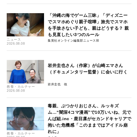
「沖縄の海でゲーム三昧」「ディズニー
でスマホめぐり親子喧嘩」旅先でスマホ
を手放さない子ども、親はどうする？ 親
も見直したい3つのルール
ニュース
集英社オンライン編集部ニュース班
2026.08.08
岩井圭也さん（作家）が山崎エマさん
（ドキュメンタリー監督）に会いに行く
岩井圭也
教養・カルチャー
2026.08.08
毒親、ぶつかりおじさん、ルッキズ
ム…“闇深4コマ漫画”で10万いいね、元で
んぱ組.inc・鹿目凛がセカンドキャリアで
抱いた危機感「このままではアイドル崩
れに」
教養・カルチャー