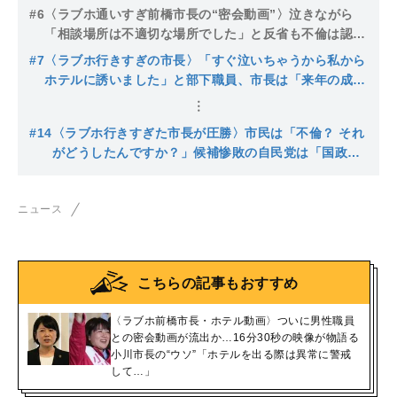
ていた…さらに去年も大雨警報中に市役所不在で市議か
#6
〈ラブホ通いすぎ前橋市長の“密会動画”〉泣きながら
ら注意
「相談場所は不適切な場所でした」と反省も不倫は認め
ず“続投”も匂わせ…報じられた変装については否定も動
#7
〈ラブホ行きすぎの市長〉「すぐ泣いちゃうから私から
画にくっきり映っていたもの
ホテルに誘いました」と部下職員、市長は「来年の成人
式までになんとかします」と早期辞職の意思ナシ？
#14
〈ラブホ行きすぎた市長が圧勝〉市民は「不倫？ それ
がどうしたんですか？」候補惨敗の自民党は「国政選
挙は本当に大丈夫なのか…」
ニュース
こちらの記事もおすすめ
〈ラブホ前橋市長・ホテル動画〉ついに男性職員
との密会動画が流出か…16分30秒の映像が物語る
小川市長の“ウソ”「ホテルを出る際は異常に警戒
して…」