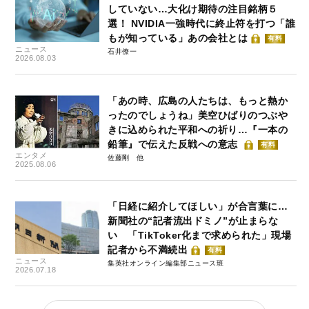
していない…大化け期待の注目銘柄５
選！ NVIDIA一強時代に終止符を打つ「誰
もが知っている」あの会社とは
有料
ニュース
石井僚一
2026.08.03
「あの時、広島の人たちは、もっと熱か
ったのでしょうね」美空ひばりのつぶや
きに込められた平和への祈り…『一本の
鉛筆』で伝えた反戦への意志
有料
エンタメ
佐藤剛
2025.08.06
「日経に紹介してほしい」が合言葉に…
新聞社の“記者流出ドミノ”が止まらな
い 「TikToker化まで求められた」現場
記者から不満続出
有料
ニュース
集英社オンライン編集部ニュース班
2026.07.18