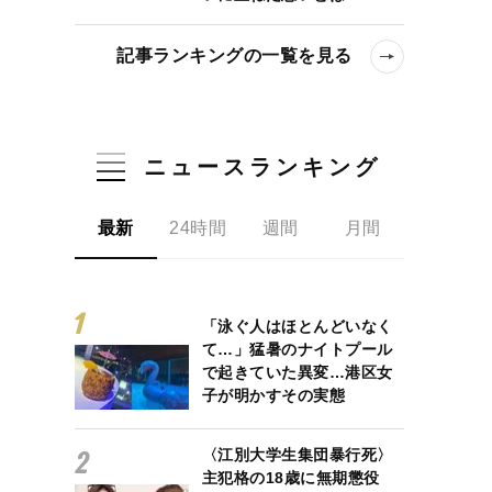
記事ランキングの一覧を見る
ニュースランキング
最新
24時間
週間
月間
「泳ぐ人はほとんどいなく
て…」猛暑のナイトプール
で起きていた異変…港区女
子が明かすその実態
〈江別大学生集団暴行死〉
主犯格の18歳に無期懲役