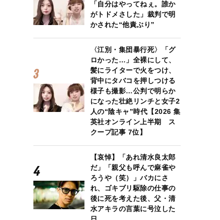
「自分はやってねぇ。誰か
がトドメさした」裁判で明
かされた“他責ぶり”
〈江別・集団暴行死〉「グ
ロかった…」全裸にして、
髪にライターで火をつけ、
背中にタバコを押しつける
様子も撮影…公判で明らか
になった壮絶リンチと女子2
人の“陰キャ”時代【2026 集
英社オンライン上半期 ス
クープ記事 7位】
【哀悼】「あれ清水良太郎
だ」「親父も呼んで麻雀や
ろうや（笑）」バカにさ
れ、ゴキブリ駆除の仕事の
後に死を考えた後、父・清
水アキラの言葉に号泣した
日