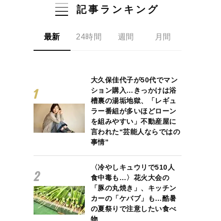
記事ランキング
最新
24時間
週間
月間
大久保佳代子が50代でマン
ション購入…きっかけは浴
槽裏の湯垢地獄、「レギュ
ラー番組が多いほどローン
を組みやすい」不動産屋に
言われた“芸能人ならではの
事情”
〈冷やしキュウリで510人
食中毒も…〉花火大会の
「豚の丸焼き」、キッチン
カーの「ケバブ」も…酷暑
の夏祭りで注意したい食べ
物