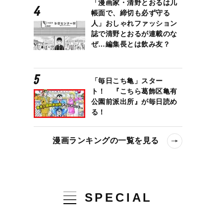
「漫画家・清野とおるは几
帳面で、締切も必ず守る
人」おしゃれファッション
誌で清野とおるが連載のな
ぜ…編集長とは飲み友？
「毎日こち亀」スター
ト！ 『こちら葛飾区亀有
公園前派出所』が毎日読め
る！
漫画ランキングの一覧を見る
SPECIAL