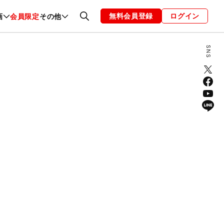
無料会員登録
ログイン
画
会員限定
その他
ファッション
恋愛・結婚
編集部
お知らせ