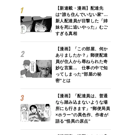
【新連載・漫画】配達先
は“誰も住んでいない家”…
新人配達員が目撃した「姉
妹を死に追いやった」むご
すぎる真相
【漫画】「この部屋、何か
ありましたか？」郵便配達
員が住人から尋ねられた奇
妙な言葉… 仕事の中で知
ってしまった“部屋の秘
密”とは
【漫画】「配達員は、普通
なら踏み込まないような場
所にも行きます」“郵便局員
×ホラー”の異色作、作者が
語る“怪異の原点”