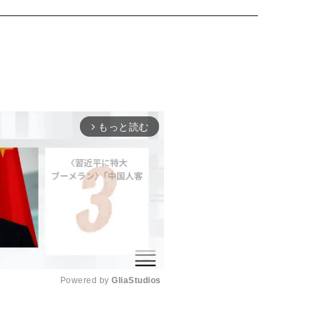
もっと読む
arrow_forward_ios
Powered by 
GliaStudios