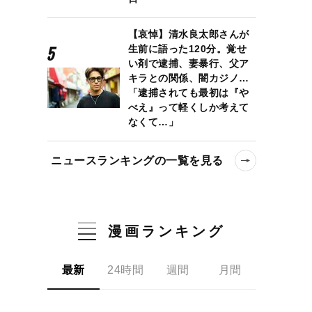
【哀悼】清水良太郎さんが
生前に語った120分。覚せ
い剤で逮捕、妻暴行、父ア
キラとの関係、闇カジノ…
「逮捕されても最初は『や
べえ』って軽くしか考えて
なくて…」
ニュースランキングの一覧を見る
漫画ランキング
最新
24時間
週間
月間