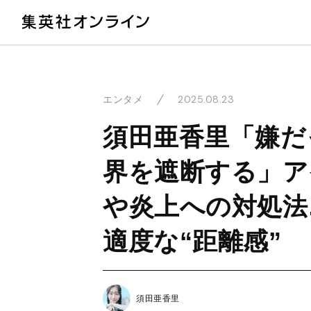
教
2025.08.23
エンタメ
須田亜香里「嫌だ
界を遮断する」ア
や炎上への対処法
適度な“距離感”
須田亜香里