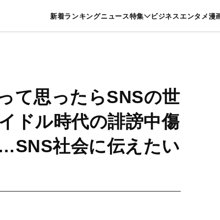
特集一覧を見る
漫画一覧を見る
新着
ランキング
ニュース
特集
ビジネス
エンタメ
漫
養・カルチャー
暮らし
スポーツ
ヘルスケア
美容
グルメ
って思ったらSNSの世
イドル時代の誹謗中傷
…SNS社会に伝えたい