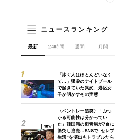
ニュースランキング
最新
24時間
週間
月間
「泳ぐ人はほとんどいなく
て…」猛暑のナイトプール
で起きていた異変…港区女
子が明かすその実態
〈ベントレー追突〉「ぶつ
かる可能性は分かってい
た」韓国籍の刺青男が7台に
NEW
衝突し逃走…SNSで“セレブ
生活”を演出もトラブルだら