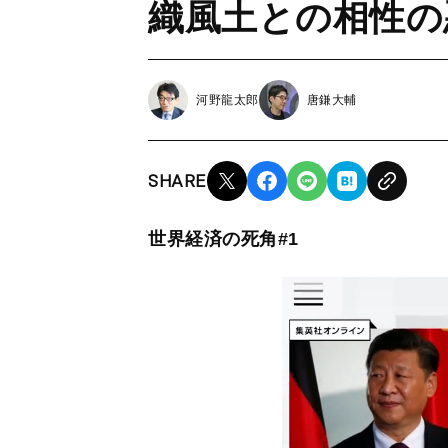
織風土との相性の
河野龍太郎
唐鎌大輔
SHARE
世界経済の死角#1