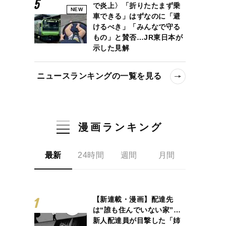
で炎上〉「折りたたまず乗
NEW
車できる」はずなのに「避
けるべき」「みんなで守る
もの」と賛否…JR東日本が
示した見解
ニュースランキングの一覧を見る
漫画ランキング
最新
24時間
週間
月間
【新連載・漫画】配達先
は“誰も住んでいない家”…
新人配達員が目撃した「姉