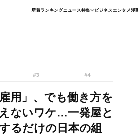
特集一覧を見る
漫画一覧を見る
新着
ランキング
ニュース
特集
ビジネス
エンタメ
漫
養・カルチャー
暮らし
スポーツ
ヘルスケア
美容
グルメ
#3
#4
雇用」、でも働き方を
えないワケ…一発屋と
するだけの日本の組