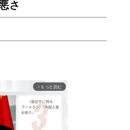
悪さ
もっと読む
arrow_forward_ios