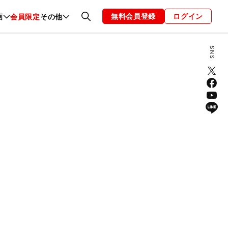
無料会員登録
ログイン
画
会員限定
その他
ファッション
恋愛・結婚
編集部
お知らせ