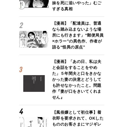
妹を死に追いやった」むご
すぎる真相
【漫画】「配達員は、普通
なら踏み込まないような場
所にも行きます」“郵便局員
×ホラー”の異色作、作者が
語る“怪異の原点”
【漫画】「あの日、私は夫
と会話をすることをやめ
た」５年間夫と口をきかな
かった妻の決意とどうして
も許せなかったこと。問題
作『妻が口をきいてくれま
せん』
【風俗嬢として初仕事】着
衣即を要求されて、OKした
もののお客さまにマジギレ