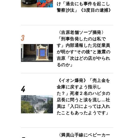
け「過去にも事件を起こし
警察沙汰」《3度目の逮捕》
〈吉原老舗ソープ摘発〉
「刑事告発したのは私で
す」内部通報した元従業員
が明かす“その後”と激震の
吉原「次はどの店がやられ
るのか」
《イオン爆発》「売上金を
金庫に戻すよう指示し
た？」死者２名のハビタの
店長に問うと涙を流し…社
員は「入口によっては入れ
たこともあったようです」
〈満員山手線にベビーカー