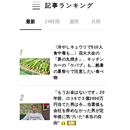
記事ランキング
最新
24時間
週間
月間
〈冷やしキュウリで510人
食中毒も…〉花火大会の
「豚の丸焼き」、キッチン
カーの「ケバブ」も…酷暑
の夏祭りで注意したい食べ
物
「もうお金はないです」20
年前、ロト6で３億2000万
円当てた男は今…当選後も
会社を辞めなかった男が定
年後に気づいた“本当の自
由”
有料