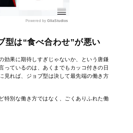
Powered by 
GliaStudios
M
ブ型は“食べ合わせ”が悪い
u
t
の効果に期待しすぎじゃないか、という唐鎌
e
言っているのは、あくまでもカッコ付きの日
に見れば、ジョブ型は決して最先端の働き方
ど特別な働き方ではなく、ごくありふれた働