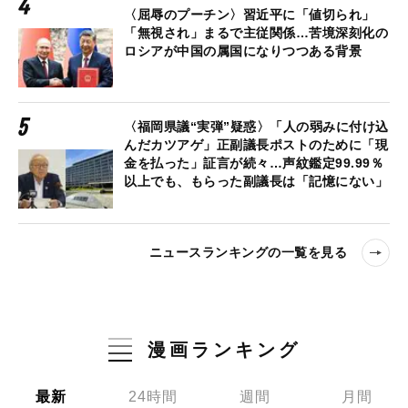
〈屈辱のプーチン〉習近平に「値切られ」
「無視され」まるで主従関係…苦境深刻化の
ロシアが中国の属国になりつつある背景
〈福岡県議“実弾”疑惑〉「人の弱みに付け込
んだカツアゲ」正副議長ポストのために「現
金を払った」証言が続々…声紋鑑定99.99％
以上でも、もらった副議長は「記憶にない」
ニュースランキングの一覧を見る
漫画ランキング
最新
24時間
週間
月間