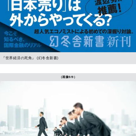
『世界経済の死角』 (幻冬舎新書)
（画像9/9）