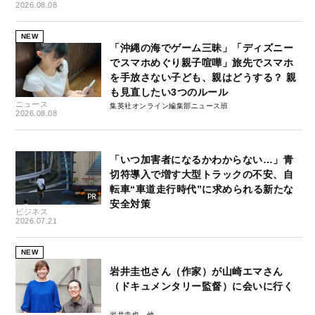
2026.08.08
NEW
「沖縄の海でゲーム三昧」「ディズニー
でスマホめぐり親子喧嘩」旅先でスマホ
を手放さない子ども、親はどうする？ 親
も見直したい3つのルール
ニュース
集英社オンライン編集部ニュース班
2026.08.08
「いつ加害者になるかわからない…」青
切符導入で増す大型トラックの不安、自
転車“車道走行時代”に求められる新たな
安全対策
ビジネス
2026.07.21
NEW
岩井圭也さん（作家）が山崎エマさん
（ドキュメンタリー監督）に会いに行く
岩井圭也