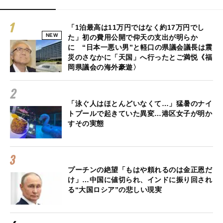
「1泊最高は11万円ではなく約17万円でし
NEW
た」初の費用公開で仰天の支出が明らか
に “日本一悪い男”と軽口の県議会議長は震
災のさなかに「天国」へ行ったとご満悦《福
岡県議会の海外豪遊〉
「泳ぐ人はほとんどいなくて…」猛暑のナイ
トプールで起きていた異変…港区女子が明か
すその実態
プーチンの絶望「もはや頼れるのは金正恩だ
け」…中国に値切られ、インドに振り回され
る“大国ロシア”の悲しい現実