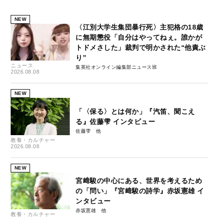
NEW
〈江別大学生集団暴行死〉主犯格の18歳
に無期懲役「自分はやってねぇ。誰かが
トドメさした」裁判で明かされた“他責ぶ
り”
ニュース
集英社オンライン編集部ニュース班
2026.08.08
NEW
「〈保る〉とは何か」『汽笛、聞こえ
る』佐藤雫 インタビュー
佐藤雫
教養・カルチャー
2026.08.08
NEW
宮﨑駿の中心にある、世界を考えるため
の「問い」『宮﨑駿の詩学』赤坂憲雄 イ
ンタビュー
赤坂憲雄
教養・カルチャー