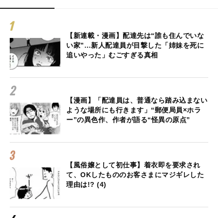
【新連載・漫画】配達先は“誰も住んでいな
い家”…新人配達員が目撃した「姉妹を死に
追いやった」むごすぎる真相
【漫画】「配達員は、普通なら踏み込まない
ような場所にも行きます」“郵便局員×ホラ
ー”の異色作、作者が語る“怪異の原点”
【風俗嬢として初仕事】着衣即を要求され
て、OKしたもののお客さまにマジギレした
理由は!? (4)