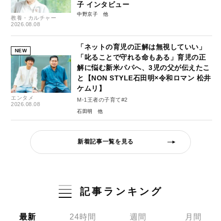
子 インタビュー
中野京子
教養・カルチャー
2026.08.08
「ネットの育児の正解は無視していい」
NEW
「叱ることで守れる命もある」育児の正
解に悩む新米パパへ、3児の父が伝えたこ
と【NON STYLE石田明×令和ロマン 松井
ケムリ】
エンタメ
M-1王者の子育て#2
2026.08.08
石田明
新着記事一覧を見る
記事ランキング
最新
24時間
週間
月間