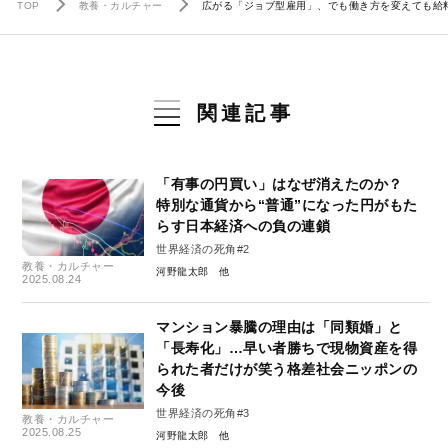
TOP
教養・カルチャー
広がる「ジョブ型雇用」、でも働き方を変えても給
関連記事
「有事の円買い」はなぜ消えたのか？
特別な通貨から“普通”になった円がもた
らす日本経済への負の連鎖
世界経済の死角#2
教養・カルチャー
河野龍太郎
2025.08.24
マンション暴騰の理由は「同類婚」と
「長寿化」…早い者勝ちで現物資産を得
られた者だけが笑う格差社会ニッポンの
今後
世界経済の死角#3
教養・カルチャー
2025.08.25
河野龍太郎