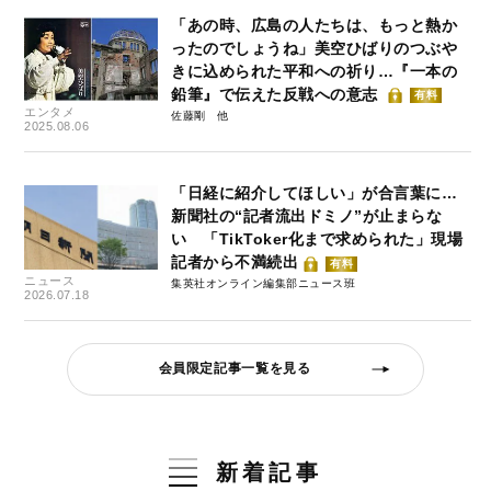
「あの時、広島の人たちは、もっと熱か
ったのでしょうね」美空ひばりのつぶや
きに込められた平和への祈り…『一本の
鉛筆』で伝えた反戦への意志
有料
エンタメ
佐藤剛
2025.08.06
「日経に紹介してほしい」が合言葉に…
新聞社の“記者流出ドミノ”が止まらな
い 「TikToker化まで求められた」現場
記者から不満続出
有料
ニュース
集英社オンライン編集部ニュース班
2026.07.18
会員限定記事一覧を見る
新着記事