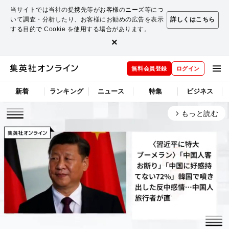
当サイトでは当社の提携先等がお客様のニーズ等につ
いて調査・分析したり、お客様にお勧めの広告を表示
詳しくはこちら
する目的で Cookie を使用する場合があります。
×
無料会員登録
ログイン
新着
ランキング
ニュース
特集
ビジネス
もっと読む
arrow_forward_ios