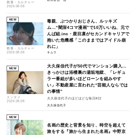
教養・カルチャー
2026.08.08
NEW
毒親、ぶつかりおじさん、ルッキズ
ム…“闇深4コマ漫画”で10万いいね、元で
んぱ組.inc・鹿目凛がセカンドキャリアで
抱いた危機感「このままではアイドル崩
れに」
教養・カルチャー
2026.08.08
キムラ
大久保佳代子が50代でマンション購入…
NEW
きっかけは浴槽裏の湯垢地獄、「レギュ
ラー番組が多いほどローンを組みやす
い」不動産屋に言われた“芸能人ならでは
の事情”
エンタメ
大久保佳代子のほどほどな毎日#22
2026.08.08
大久保佳代子
NEW
名画の歴史と背景を知り、時空を超えて
旅をする『旅から生まれた名画』中野京