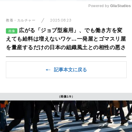
Powered by 
GliaStudios
Mute
2025.08.23
教養・カルチャー
広がる「ジョブ型雇用」、でも働き方を変
画像
えても給料は増えないワケ…一発屋とゴマスリ屋
を量産するだけの日本の組織風土との相性の悪さ
記事本文に戻る
（画像1/9）