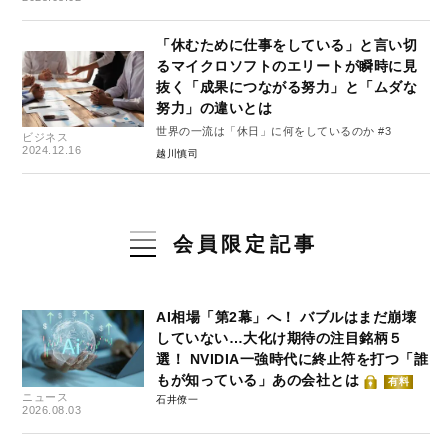
「休むために仕事をしている」と言い切
るマイクロソフトのエリートが瞬時に見
抜く「成果につながる努力」と「ムダな
努力」の違いとは
世界の一流は「休日」に何をしているのか #3
ビジネス
2024.12.16
越川慎司
会員限定記事
AI相場「第2幕」へ！ バブルはまだ崩壊
していない…大化け期待の注目銘柄５
選！ NVIDIA一強時代に終止符を打つ「誰
もが知っている」あの会社とは
有料
ニュース
石井僚一
2026.08.03