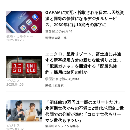
GAFAMに支配・搾取される日本…天然資
源と同等の価値になるデジタルサービ
ス、2030年には10兆円の赤字に
世界経済の死角#4
教養・カルチャー
河野龍太郎
2025.08.26
ユニクロ、星野リゾート、富士通に共通
する新卒採用方針の新たな舵切りとは…
「配属ガチャ」を回避する「配属先確
約」採用は諸刃の剣か
学歴社会は誰のため#3
ビジネス
2025.04.05
勅使川原真衣
「初任給30万円は一部のエリートだけ」
氷河期世代からの不満にZ世代が反論…世
代間での分断が進む「コロナ世代もリー
マン世代もキツい」
ビジネス
集英社オンライン編集部
2025.03.02