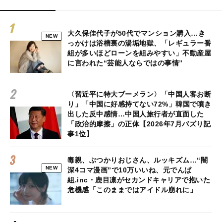
大久保佳代子が50代でマンション購入…き
NEW
っかけは浴槽裏の湯垢地獄、「レギュラー番
組が多いほどローンを組みやすい」不動産屋
に言われた“芸能人ならではの事情”
〈習近平に特大ブーメラン〉「中国人客お断
り」「中国に好感持てない72%」韓国で噴き
出した反中感情…中国人旅行者が直面した
「政治的摩擦」の正体【2026年7月バズり記
事1位】
毒親、ぶつかりおじさん、ルッキズム…“闇
NEW
深4コマ漫画”で10万いいね、元でんぱ
組.inc・鹿目凛がセカンドキャリアで抱いた
危機感「このままではアイドル崩れに」