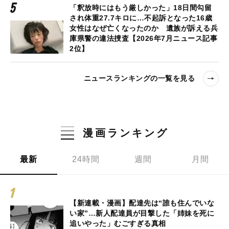
「釈放時にはもう厳しかった」18日間勾留
され体重27.7キロに…不起訴となった16歳
女性はなぜ亡くなったのか 遺族が訴える兵
庫県警の違法捜査【2026年7月ニュース記事
2位】
ニュースランキングの一覧を見る
漫画ランキング
最新
24時間
週間
月間
【新連載・漫画】配達先は“誰も住んでいな
い家”…新人配達員が目撃した「姉妹を死に
追いやった」むごすぎる真相