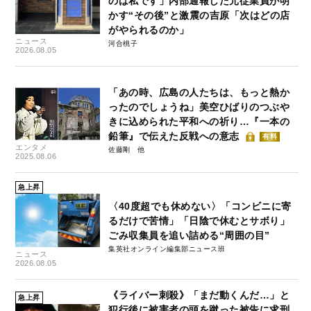
のは私です」内部通報した元従業員が明
かす“その後”と激震の吉原「次はどの店
がやられるのか」
ニュース
河合桃子
2026.08.05
「あの時、広島の人たちは、もっと熱か
ったのでしょうね」美空ひばりのつぶや
きに込められた平和への祈り…『一本の
鉛筆』で伝えた反戦への意志
有料
エンタメ
佐藤剛
2025.08.06
急上昇
〈40度超でも休めない〉「コンビニに寄
るだけで苦情」「日陰で休むとサボり」
ごみ収集員を追い詰める“周囲の目”
集英社オンライン編集部ニュース班
ニュース
2026.08.05
《ライバー刺殺》「まだ動くんだ…」と
急上昇
犯行後に被害者の頭を蹴った被告に求刑