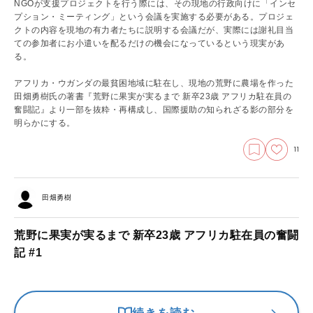
NGOが支援プロジェクトを行う際には、その現地の行政向けに「インセ
プション・ミーティング」という会議を実施する必要がある。プロジェ
クトの内容を現地の有力者たちに説明する会議だが、実際には謝礼目当
ての参加者にお小遣いを配るだけの機会になっているという現実があ
る。
アフリカ・ウガンダの最貧困地域に駐在し、現地の荒野に農場を作った
田畑勇樹氏の著書『荒野に果実が実るまで 新卒23歳 アフリカ駐在員の
奮闘記』より一部を抜粋・再構成し、国際援助の知られざる影の部分を
明らかにする。
11
田畑勇樹
荒野に果実が実るまで 新卒23歳 アフリカ駐在員の奮闘
記 #1