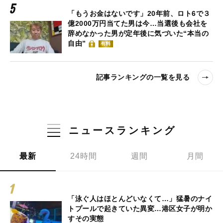
「もうお金はないです」20年前、ロト6で３
億2000万円当てた男は今…当選後も会社を
辞めなかった男が定年後に気づいた“本当の
自由”
有料
記事ランキングの一覧を見る
ニュースランキング
最新
24時間
週間
月間
「泳ぐ人はほとんどいなくて…」猛暑のナイ
トプールで起きていた異変…港区女子が明か
すその実態