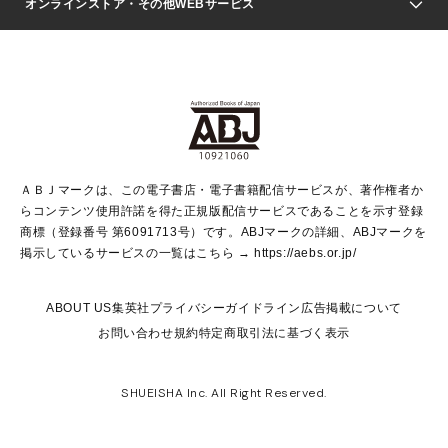
週刊ヤングジャンプ
オンラインストア・その他WEBサービス
文芸・文庫・総合
芸能・情報・スポーツ
少女マンガ
Vジャンプ
non-no Web
ヤングジャンプ定期購読デジタル
すばる
Myojo
オンラインストア
りぼん
学芸・ノンフィクション・新書
最強ジャンプ
女性マンガ
@BAILA
ヤンジャン＋
小説すばる
週プレNEWS
マーガレット
集英社OTOコンテンツ
集英社 学芸編集部
少年ジャンプ＋
その他WEBサービス
クッキー
ライトノベル・ノベライズ
MAQUIA ONLINE
となりのヤングジャンプ
集英社 文芸ステーション
週プレ グラジャパ！
別冊マーガレット
SHUEISHA MANGA-ART HERITAGE
集英社 ビジネス書
ゼブラック
ココハナ
SHUEISHA ADNAVI
SPUR.JP
集英社Webマガジン Cobalt
グランドジャンプ
web 集英社文庫
キッズ
web Sportiva
マンガMee
ジャンプキャラクターズストア
集英社新書
ジャンプルーキー！
月刊オフィスユー
ＡＢＪマークは、この電子書店・電子書籍配信サービスが、著作権者か
EDITOR'S LAB
LEE
集英社オレンジ文庫
ウルトラジャンプ
青春と読書
パラスポ＋！
らコンテンツ使用許諾を得た正規版配信サービスであることを示す登録
集英社みらい文庫
リマコミ＋
HAPPY PLUS STORE
集英社新書プラス
ジャンプTOON
商標（登録番号 第6091713号）です。ABJマークの詳細、ABJマークを
Marisol
シフォン文庫
アジア人物史
S-KIDS.LAND
マンガMeets
掲示しているサービスの一覧はこちら →
https://aebs.or.jp/
shueisha vox
よみタイ
S-MANGA
Web éclat
ダッシュエックス文庫
LEEマルシェ
kotoba
集英社ジャンプリミックス
ABOUT US
集英社プライバシーガイドライン
広告掲載について
T JAPAN:The New York Times Style Magazine
JUMP j BOOKS
お問い合わせ
規約
特定商取引法に基づく表示
SHOP Marisol
e!集英社
集英社コミック文庫
集英社女性誌ポータル
éclat premium
imidas
MEN'S NON-NO WEB
SHUEISHA Inc. All Right Reserved.
mirabella
UOMO