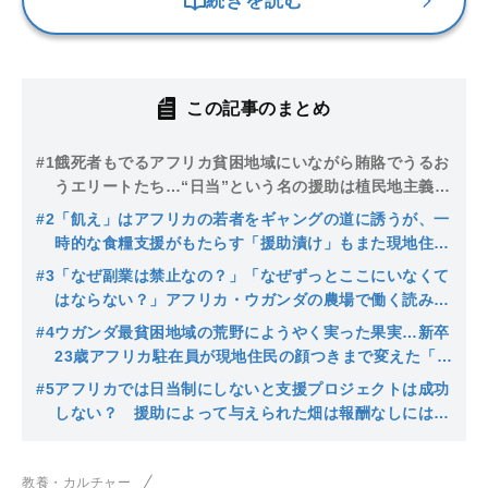
続きを読む
この記事のまとめ
#1
餓死者もでるアフリカ貧困地域にいながら賄賂でうるお
うエリートたち…“日当”という名の援助は植民地主義の
延長戦に過ぎないのか
#2
「飢え」はアフリカの若者をギャングの道に誘うが、一
時的な食糧支援がもたらす「援助漬け」もまた現地住民
の心を蝕む現実【援助vs自立支援の矛盾】
#3
「なぜ副業は禁止なの？」「なぜずっとここにいなくて
はならない？」アフリカ・ウガンダの農場で働く読み書
きができない警備員が教えてくれた大切なこと
#4
ウガンダ最貧困地域の荒野にようやく実った果実…新卒
23歳アフリカ駐在員が現地住民の顔つきまで変えた「奇
跡のプロジェクト」
#5
アフリカでは日当制にしないと支援プロジェクトは成功
しない？ 援助によって与えられた畑は報酬なしには耕
さないという現地住民のこだわり
教養・カルチャー