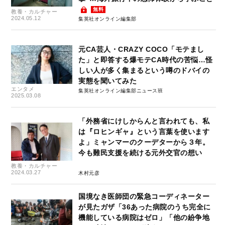
無料
教養・カルチャー
2024.05.12
集英社オンライン編集部
元CA芸人・CRAZY COCO「モテまし
た」と即答する爆モテCA時代の苦悩…怪
しい人が多く集まるという噂のドバイの
実態を聞いてみた
エンタメ
集英社オンライン編集部ニュース班
2025.03.08
「外務省にけしからんと言われても、私
は『ロヒンギャ』という言葉を使います
よ」ミャンマーのクーデターから３年。
今も難民支援を続ける元外交官の想い
教養・カルチャー
2024.03.27
木村元彦
国境なき医師団の緊急コーディネーター
が見たガザ「36あった病院のうち完全に
機能している病院はゼロ」「他の紛争地