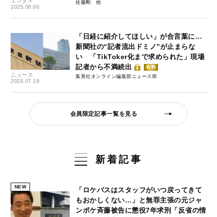
エンタメ
佐藤剛
2025.08.06
「日経に紹介してほしい」が合言葉に…
新聞社の“記者流出ドミノ”が止まらな
い 「TikToker化まで求められた」現場
記者から不満続出
有料
ニュース
集英社オンライン編集部ニュース班
2026.07.18
会員限定記事一覧を見る
新着記事
NEW
「ロケバスはスタッフがいつ戻ってきて
もおかしくない…」と無罪主張の元ジャ
ンポケ斉藤被告に懲役7年求刑「反省の情