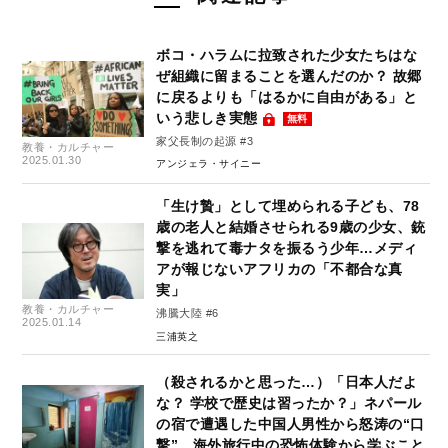
ボコ・ハラムに拉致された少女たちはな
ぜ組織に留まることを選んだのか？ 故郷
に戻るよりも「はるかに自由がある」と
いう悲しき実態
無料
家父長制の起源 #3
教養・カルチャー
2025.01.30
アンジェラ・サイニー
「生け贄」として埋められる子ども、78
歳の老人と結婚させられる9歳の少女、銃
撃を逃れて毒ナタを振るう少年…メディ
アが報じないアフリカの「不都合な真
実」
教養・カルチャー
沸騰大陸 #6
2025.01.14
三浦英之
（殺されるかと思った…）「日本人だよ
な？ 学校で歴史は習ったか？」ネパール
の宿で遭遇した中国人男性から怒涛の“口
撃”…海外旅行中の恐怖体験から学ぶこと