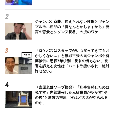
ジャンポケ斉藤、抑えられない性欲とギャン
ブル欲…粗品の「俺なんとかしますから」発
言の背景とシソンヌ長谷川の涙のワケ
「ロケバスはスタッフがいつ戻ってきてもお
NEW
かしくない…」と無罪主張の元ジャンポケ斉
藤被告に懲役7年求刑「反省の情もない」被
害を訴える女性は「ハニトラ扱いされ…絶対
許せない」
〈吉原老舗ソープ摘発〉「刑事告発したのは
私です」内部通報した元従業員が明かす“そ
の後”と激震の吉原「次はどの店がやられる
のか」