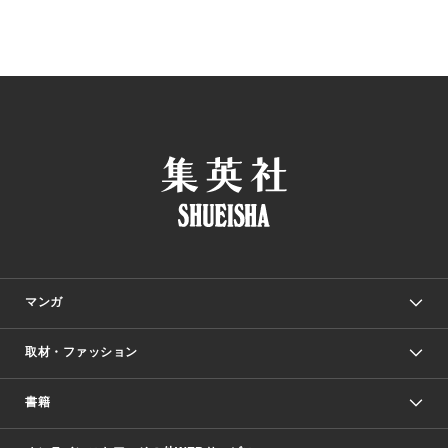
マンガ
取材・ファッション
少年マンガ
週刊少年ジャンプ
書籍
ファッション・美容
青年マンガ
ジャンプSQ.
Seventeen