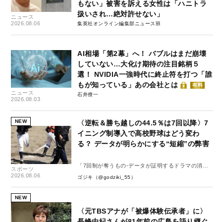
もない」被害を訴える女性は「ハニトラ
扱いされ…絶対許せない」
ニュース
2026.08.06
集英社オンライン編集部ニュース班
AI相場「第2幕」へ！ バブルはまだ崩壊
していない…大化け期待の注目銘柄５
選！ NVIDIA一強時代に終止符を打つ「誰
もが知っている」あの会社とは
有料
ニュース
石井僚一
2026.08.03
NEW
〈逆転＆勝ち越しの44.5％は7回以降〉7
イニング制導入で高校野球はどう変わ
る？ データが明らかにする“短縮”の弊害
「7回制が奪うもの-データが証明するドラマの消
スポーツ
失-」
2026.08.06
ゴジキ（@godziki_55）
NEW
〈元TBSアナが「被爆体験伝承者」に〉
長峰由紀さんが81年前の広島を語り継ぐ