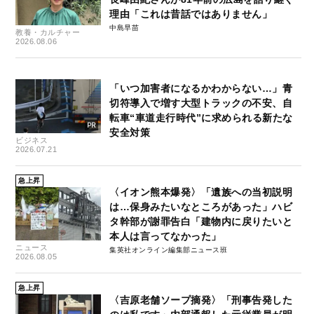
理由「これは昔話ではありません」
中島早苗
教養・カルチャー
2026.08.06
「いつ加害者になるかわからない…」青
切符導入で増す大型トラックの不安、自
転車“車道走行時代”に求められる新たな
安全対策
ビジネス
2026.07.21
急上昇
〈イオン熊本爆発〉「遺族への当初説明
は…保身みたいなところがあった」ハビ
タ幹部が謝罪告白「建物内に戻りたいと
本人は言ってなかった」
ニュース
集英社オンライン編集部ニュース班
2026.08.05
急上昇
〈吉原老舗ソープ摘発〉「刑事告発した