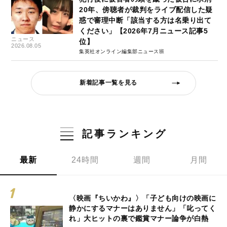
20年、傍聴者が裁判をライブ配信した疑
惑で審理中断「該当する方は名乗り出て
ください」【2026年7月ニュース記事5
ニュース
位】
2026.08.05
集英社オンライン編集部ニュース班
新着記事一覧を見る
記事ランキング
最新
24時間
週間
月間
〈映画『ちいかわ』〉「子ども向けの映画に
静かにするマナーはありません」「叱ってく
れ」大ヒットの裏で鑑賞マナー論争が白熱