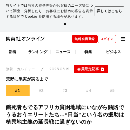
当サイトでは当社の提携先等がお客様のニーズ等につ
いて調査・分析したり、お客様にお勧めの広告を表示
詳しくはこちら
する目的で Cookie を使用する場合があります。
×
無料会員登録
ログイン
新着
ランキング
ニュース
特集
ビジネス
2025.08.19
会員限定記事
教養・カルチャー
荒野に果実が実るまで
#1
#2
#3
#4
#5
餓死者もでるアフリカ貧困地域にいながら賄賂で
うるおうエリートたち…“日当”という名の援助は
植民地主義の延長戦に過ぎないのか