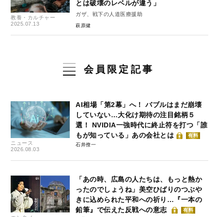
とは破壊のレベルが違う」
ガザ、戦下の人道医療援助
教養・カルチャー
2025.07.13
萩原健
会員限定記事
AI相場「第2幕」へ！ バブルはまだ崩壊
していない…大化け期待の注目銘柄５
選！ NVIDIA一強時代に終止符を打つ「誰
もが知っている」あの会社とは
有料
ニュース
石井僚一
2026.08.03
「あの時、広島の人たちは、もっと熱か
ったのでしょうね」美空ひばりのつぶや
きに込められた平和への祈り…『一本の
鉛筆』で伝えた反戦への意志
有料