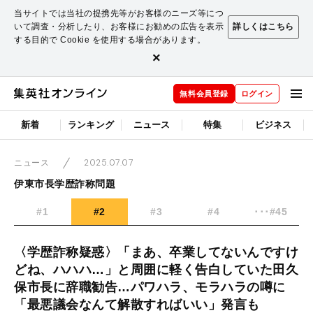
当サイトでは当社の提携先等がお客様のニーズ等につ
いて調査・分析したり、お客様にお勧めの広告を表示
詳しくはこちら
する目的で Cookie を使用する場合があります。
×
無料会員登録
ログイン
新着
ランキング
ニュース
特集
ビジネス
2025.07.07
ニュース
伊東市長学歴詐称問題
#1
#2
#3
#4
･･･#45
〈学歴詐称疑惑〉「まあ、卒業してないんですけ
どね、ハハハ…」と周囲に軽く告白していた田久
保市長に辞職勧告…パワハラ、モラハラの噂に
「最悪議会なんて解散すればいい」発言も