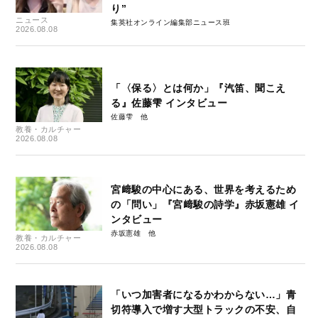
り”
ニュース
集英社オンライン編集部ニュース班
2026.08.08
「〈保る〉とは何か」『汽笛、聞こえ
る』佐藤雫 インタビュー
佐藤雫
教養・カルチャー
2026.08.08
宮﨑駿の中心にある、世界を考えるため
の「問い」『宮﨑駿の詩学』赤坂憲雄 イ
ンタビュー
赤坂憲雄
教養・カルチャー
2026.08.08
「いつ加害者になるかわからない…」青
切符導入で増す大型トラックの不安、自