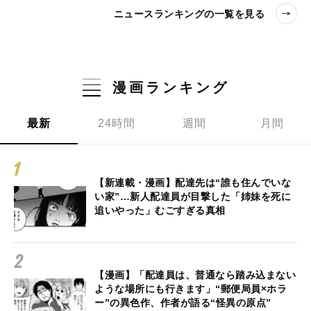
ニュースランキングの一覧を見る
漫画ランキング
最新
24時間
週間
月間
【新連載・漫画】配達先は“誰も住んでいな
い家”…新人配達員が目撃した「姉妹を死に
追いやった」むごすぎる真相
【漫画】「配達員は、普通なら踏み込まない
ような場所にも行きます」“郵便局員×ホラ
ー”の異色作、作者が語る“怪異の原点”