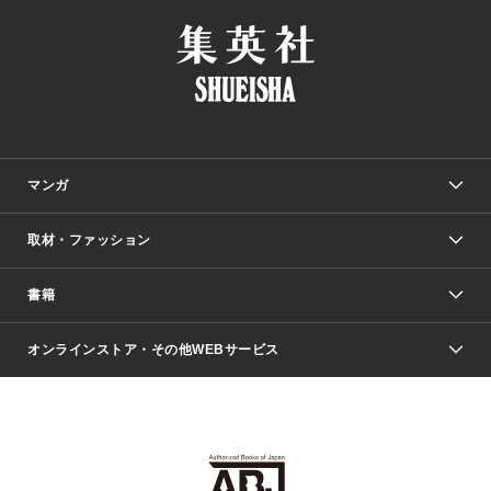
マンガ
取材・ファッション
少年マンガ
週刊少年ジャンプ
書籍
ファッション・美容
青年マンガ
ジャンプSQ.
Seventeen
週刊ヤングジャンプ
オンラインストア・その他WEBサービス
文芸・文庫・総合
芸能・情報・スポーツ
少女マンガ
Vジャンプ
non-no Web
ヤングジャンプ定期購読デジタル
すばる
Myojo
オンラインストア
りぼん
学芸・ノンフィクション・新書
最強ジャンプ
女性マンガ
@BAILA
ヤンジャン＋
小説すばる
週プレNEWS
マーガレット
集英社OTOコンテンツ
集英社 学芸編集部
少年ジャンプ＋
その他WEBサービス
クッキー
ライトノベル・ノベライズ
MAQUIA ONLINE
となりのヤングジャンプ
集英社 文芸ステーション
週プレ グラジャパ！