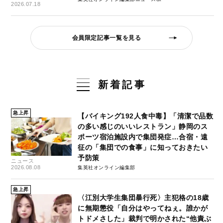
2026.07.18
会員限定記事一覧を見る
新着記事
急上昇
【バイキング192人食中毒】「清潔で品数
の多い感じのいいレストラン」静岡のス
ポーツ宿泊施設内で集団発症…合宿・遠
征の「集団での食事」に知っておきたい
予防策
ニュース
2026.08.08
集英社オンライン編集部
急上昇
〈江別大学生集団暴行死〉主犯格の18歳
に無期懲役「自分はやってねぇ。誰かが
トドメさした」裁判で明かされた“他責ぶ