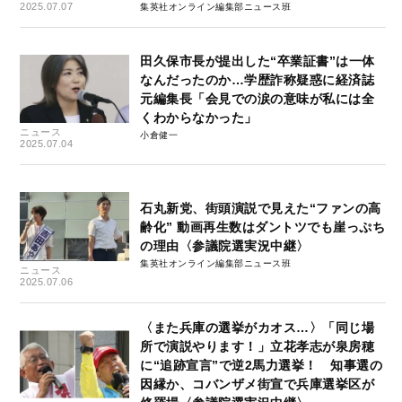
2025.07.07
集英社オンライン編集部ニュース班
田久保市長が提出した“卒業証書”は一体
なんだったのか…学歴詐称疑惑に経済誌
元編集長「会見での涙の意味が私には全
くわからなかった」
ニュース
小倉健一
2025.07.04
石丸新党、街頭演説で見えた“ファンの高
齢化” 動画再生数はダントツでも崖っぷち
の理由〈参議院選実況中継〉
集英社オンライン編集部ニュース班
ニュース
2025.07.06
〈また兵庫の選挙がカオス…〉「同じ場
所で演説やります！」立花孝志が泉房穂
に“追跡宣言”で逆2馬力選挙！ 知事選の
因縁か、コバンザメ街宣で兵庫選挙区が