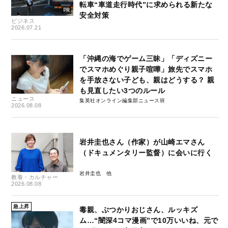
転車“車道走行時代”に求められる新たな
安全対策
ビジネス
2026.07.21
「沖縄の海でゲーム三昧」「ディズニー
でスマホめぐり親子喧嘩」旅先でスマホ
を手放さない子ども、親はどうする？ 親
も見直したい3つのルール
ニュース
集英社オンライン編集部ニュース班
2026.08.08
岩井圭也さん（作家）が山崎エマさん
（ドキュメンタリー監督）に会いに行く
岩井圭也
教養・カルチャー
2026.08.08
急上昇
毒親、ぶつかりおじさん、ルッキズ
ム…“闇深4コマ漫画”で10万いいね、元で