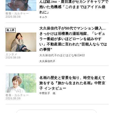
んぱ組.inc・鹿目凛がセカンドキャリアで
抱いた危機感「このままではアイドル崩
れに」
教養・カルチャー
2026.08.08
キムラ
大久保佳代子が50代でマンション購入…
急上昇
きっかけは浴槽裏の湯垢地獄、「レギュ
ラー番組が多いほどローンを組みやす
い」不動産屋に言われた“芸能人ならでは
の事情”
エンタメ
大久保佳代子のほどほどな毎日#22
2026.08.08
大久保佳代子
名画の歴史と背景を知り、時空を超えて
旅をする『旅から生まれた名画』中野京
子 インタビュー
中野京子
教養・カルチャー
2026.08.08