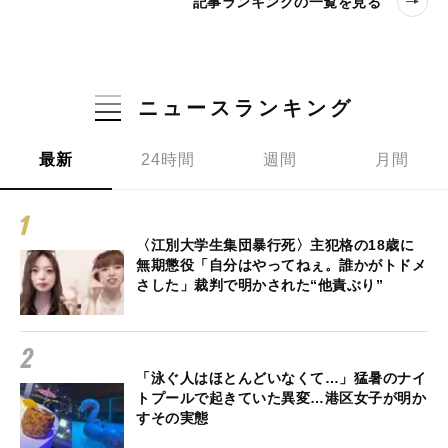
記事ランキングの一覧を見る
ニュースランキング
最新
24時間
週間
月間
〈江別大学生集団暴行死〉主犯格の18歳に
無期懲役「自分はやってねぇ。誰かがトドメ
さした」裁判で明かされた“他責ぶり”
「泳ぐ人はほとんどいなくて…」猛暑のナイ
トプールで起きていた異変…港区女子が明か
すその実態