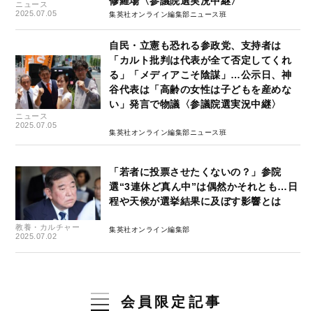
修羅場〈参議院選実況中継〉
ニュース
2025.07.05
集英社オンライン編集部ニュース班
自民・立憲も恐れる参政党、支持者は
「カルト批判は代表が全て否定してくれ
る」「メディアこそ陰謀」…公示日、神
谷代表は「高齢の女性は子どもを産めな
い」発言で物議〈参議院選実況中継〉
ニュース
2025.07.05
集英社オンライン編集部ニュース班
「若者に投票させたくないの？」参院
選“3連休ど真ん中”は偶然かそれとも…日
程や天候が選挙結果に及ぼす影響とは
教養・カルチャー
集英社オンライン編集部
2025.07.02
会員限定記事