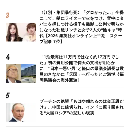
〈江別・集団暴行死〉「グロかった…」全裸
にして、髪にライターで火をつけ、背中にタ
バコを押しつける様子も撮影…公判で明らか
になった壮絶リンチと女子2人の“陰キャ”時
代【2026 集英社オンライン上半期 スクー
プ記事 7位】
「1泊最高は11万円ではなく約17万円でし
た」初の費用公開で仰天の支出が明らか
に “日本一悪い男”と軽口の県議会議長は震
災のさなかに「天国」へ行ったとご満悦《福
岡県議会の海外豪遊〉
プーチンの絶望「もはや頼れるのは金正恩だ
け」…中国に値切られ、インドに振り回され
る“大国ロシア”の悲しい現実