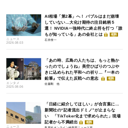
AI相場「第2幕」へ！ バブルはまだ崩壊
していない…大化け期待の注目銘柄５
選！ NVIDIA一強時代に終止符を打つ「誰
もが知っている」あの会社とは
有料
ニュース
石井僚一
2026.08.03
「あの時、広島の人たちは、もっと熱か
ったのでしょうね」美空ひばりのつぶや
きに込められた平和への祈り…『一本の
鉛筆』で伝えた反戦への意志
有料
エンタメ
佐藤剛
2025.08.06
「日経に紹介してほしい」が合言葉に…
新聞社の“記者流出ドミノ”が止まらな
い 「TikToker化まで求められた」現場
記者から不満続出
有料
ニュース
集英社オンライン編集部ニュース班