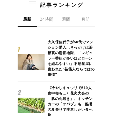
記事ランキング
最新
24時間
週間
月間
大久保佳代子が50代でマン
ション購入…きっかけは浴
槽裏の湯垢地獄、「レギュ
ラー番組が多いほどローン
を組みやすい」不動産屋に
言われた“芸能人ならではの
事情”
〈冷やしキュウリで510人
食中毒も…〉花火大会の
「豚の丸焼き」、キッチン
カーの「ケバブ」も…酷暑
の夏祭りで注意したい食べ
物