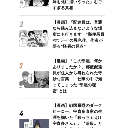
妹を死に追いやった」むご
すぎる真相
【漫画】「配達員は、普通
なら踏み込まないような場
所にも行きます」“郵便局員
×ホラー”の異色作、作者が
語る“怪異の原点”
【漫画】「この部屋、何か
ありましたか？」郵便配達
員が住人から尋ねられた奇
妙な言葉… 仕事の中で知
ってしまった“部屋の秘
密”とは
【漫画】戦国最恐のダーク
ヒーロー、宇喜多直家の生
涯を描いた『殺っちゃえ!!
宇喜多さん』。〝暗殺〟と