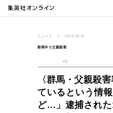
教
2025.08.19
ニュース
群馬中３父親殺害
#1
〈群馬・父親殺害
ているという情報
ど…」逮捕された