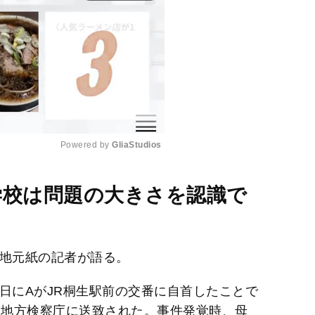
Powered by 
GliaStudios
M
学校は問題の大きさを認識で
u
t
e
。地元紙の記者が語る。
日にAがJR桐生駅前の交番に自首したことで
橋地方検察庁に送致された。事件発覚時、母