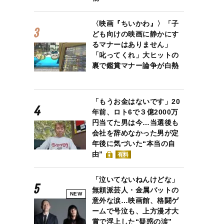
〈映画『ちいかわ』〉「子
ども向けの映画に静かにす
るマナーはありません」
「叱ってくれ」大ヒットの
裏で鑑賞マナー論争が白熱
「もうお金はないです」20
年前、ロト6で３億2000万
円当てた男は今…当選後も
会社を辞めなかった男が定
年後に気づいた“本当の自
由”
有料
「泣いてないねんけどな」
無頼派芸人・金属バットの
NEW
意外な涙…映画館、格闘ゲ
ームで号泣も、上方漫才大
賞で浮上した“疑惑の涙”