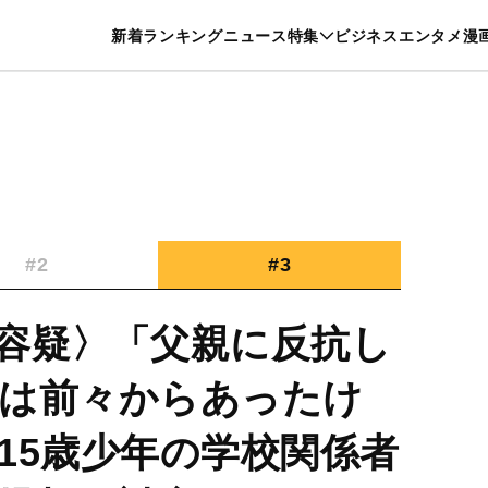
特集一覧を見る
漫画一覧を見る
新着
ランキング
ニュース
特集
ビジネス
エンタメ
漫
養・カルチャー
暮らし
スポーツ
ヘルスケア
美容
グルメ
#2
#3
容疑〉「父親に反抗し
は前々からあったけ
15歳少年の学校関係者