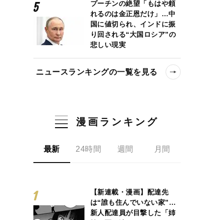
プーチンの絶望「もはや頼
れるのは金正恩だけ」…中
国に値切られ、インドに振
り回される“大国ロシア”の
悲しい現実
ニュースランキングの一覧を見る
漫画ランキング
最新
24時間
週間
月間
【新連載・漫画】配達先
は“誰も住んでいない家”…
新人配達員が目撃した「姉