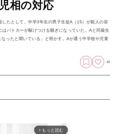
児相の対応
殺したとして、中学3年生の男子生徒A（15）が殺人の容
にはパトカーが駆けつける騒ぎになっていた。Aと同級生
になったと聞いている」と明かす。Aが通う中学校や児童
41
もっと読む
arrow_forward_ios