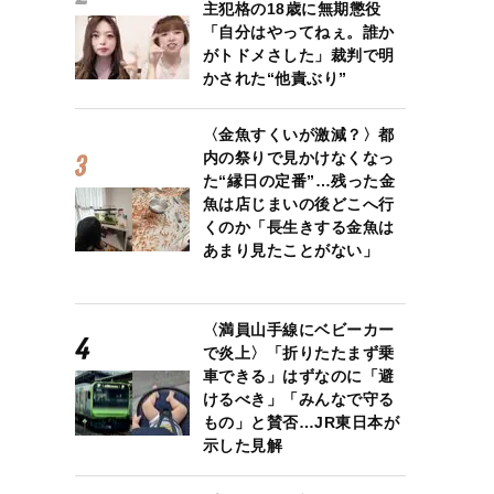
主犯格の18歳に無期懲役
「自分はやってねぇ。誰か
がトドメさした」裁判で明
かされた“他責ぶり”
〈金魚すくいが激減？〉都
内の祭りで見かけなくなっ
た“縁日の定番”…残った金
魚は店じまいの後どこへ行
くのか「長生きする金魚は
あまり見たことがない」
〈満員山手線にベビーカー
で炎上〉「折りたたまず乗
車できる」はずなのに「避
けるべき」「みんなで守る
もの」と賛否…JR東日本が
示した見解