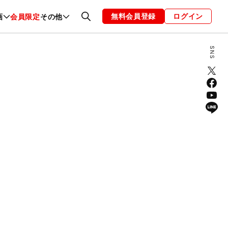
無料会員登録
ログイン
画
会員限定
その他
ファッション
恋愛・結婚
編集部
お知らせ