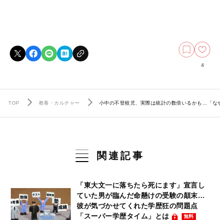
4
TOP
教養・カルチャー
小中の不登校児、実際は統計の数倍いるかも…「な
関連記事
「東大文一に落ちたら死にます」宣言し
ていた男が臨んだ命懸けの受験の顛末…
彼が気づかせてくれた学歴狂の問題点
「スーパー学歴タイム」とは
無料