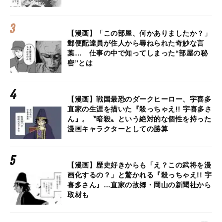
【漫画】「この部屋、何かありましたか？」
郵便配達員が住人から尋ねられた奇妙な言
葉… 仕事の中で知ってしまった“部屋の秘
密”とは
【漫画】戦国最恐のダークヒーロー、宇喜多
直家の生涯を描いた『殺っちゃえ!! 宇喜多さ
ん』。〝暗殺〟という絶対的な個性を持った
漫画キャラクターとしての勝算
【漫画】歴史好きからも「え？この武将を漫
画化するの？」と驚かれる『殺っちゃえ!! 宇
喜多さん』…直家の故郷・岡山の新聞社から
取材も