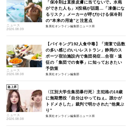
「保冷剤は直接皮膚に当てないで。水疱
ができた人も」X投稿が話題…「凍傷にな
るリスク」メーカーが呼びかける保冷剤
の“本来の用途”と注意点
ニュース
集英社オンライン編集部ニュース班
2026.08.09
【バイキング192人食中毒】「清潔で品数
の多い感じのいいレストラン」静岡のス
ポーツ宿泊施設内で集団発症…合宿・遠
征の「集団での食事」に知っておきたい
予防策
ニュース
2026.08.08
集英社オンライン編集部
急上昇
〈江別大学生集団暴行死〉主犯格の18歳
に無期懲役「自分はやってねぇ。誰かが
トドメさした」裁判で明かされた“他責ぶ
り”
ニュース
集英社オンライン編集部ニュース班
2026.08.08