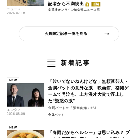
記者から不満続出
有料
ニュース
集英社オンライン編集部ニュース班
2026.07.18
会員限定記事一覧を見る
新着記事
NEW
「泣いてないねんけどな」無頼派芸人・
金属バットの意外な涙…映画館、格闘ゲ
ームで号泣も、上方漫才大賞で浮上し
た“疑惑の涙”
金属バットの「酒辛肉鮪」#61
エンタメ
2026.08.09
金属バット
NEW
「春雨だからヘルシー」は思い込み？ ブ