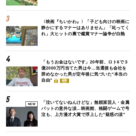
〈映画『ちいかわ』〉「子ども向けの映画に
静かにするマナーはありません」「叱ってく
れ」大ヒットの裏で鑑賞マナー論争が白熱
「もうお金はないです」20年前、ロト6で３
億2000万円当てた男は今…当選後も会社を
辞めなかった男が定年後に気づいた“本当の
自由”
有料
「泣いてないねんけどな」無頼派芸人・金属
NEW
バットの意外な涙…映画館、格闘ゲームで号
泣も、上方漫才大賞で浮上した“疑惑の涙”