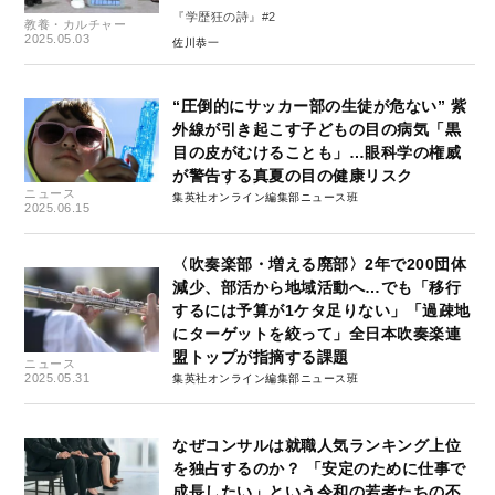
『学歴狂の詩』#2
教養・カルチャー
2025.05.03
佐川恭一
“圧倒的にサッカー部の生徒が危ない” 紫
外線が引き起こす子どもの目の病気「黒
目の皮がむけることも」…眼科学の権威
が警告する真夏の目の健康リスク
ニュース
集英社オンライン編集部ニュース班
2025.06.15
〈吹奏楽部・増える廃部〉2年で200団体
減少、部活から地域活動へ…でも「移行
するには予算が1ケタ足りない」「過疎地
にターゲットを絞って」全日本吹奏楽連
盟トップが指摘する課題
ニュース
2025.05.31
集英社オンライン編集部ニュース班
なぜコンサルは就職人気ランキング上位
を独占するのか？ 「安定のために仕事で
成長したい」という令和の若者たちの不