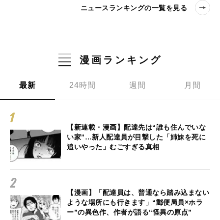
ニュースランキングの一覧を見る
漫画ランキング
最新
24時間
週間
月間
【新連載・漫画】配達先は“誰も住んでいな
い家”…新人配達員が目撃した「姉妹を死に
追いやった」むごすぎる真相
【漫画】「配達員は、普通なら踏み込まない
ような場所にも行きます」“郵便局員×ホラ
ー”の異色作、作者が語る“怪異の原点”