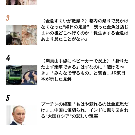
〈金魚すくいが激減？〉都内の祭りで見かけ
なくなった“縁日の定番”…残った金魚は店じ
まいの後どこへ行くのか「長生きする金魚は
あまり見たことがない」
〈満員山手線にベビーカーで炎上〉「折りた
たまず乗車できる」はずなのに「避けるべ
き」「みんなで守るもの」と賛否…JR東日
本が示した見解
プーチンの絶望「もはや頼れるのは金正恩だ
け」…中国に値切られ、インドに振り回され
る“大国ロシア”の悲しい現実