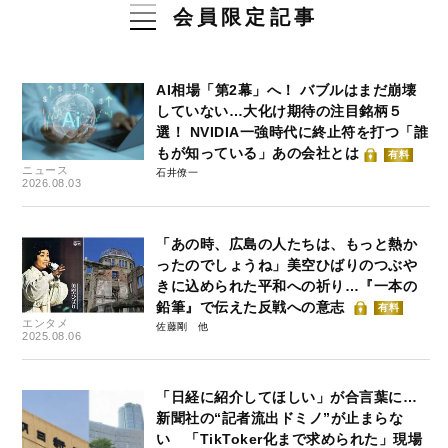
会員限定記事
AI相場「第2幕」へ！ バブルはまだ崩壊
していない…大化け期待の注目銘柄５
選！ NVIDIA一強時代に終止符を打つ「誰
もが知っている」あの会社とは
有料
ニュース
石井僚一
2026.08.03
「あの時、広島の人たちは、もっと熱か
ったのでしょうね」美空ひばりのつぶや
きに込められた平和への祈り…『一本の
鉛筆』で伝えた反戦への意志
有料
エンタメ
佐藤剛
2025.08.06
「日経に紹介してほしい」が合言葉に…
新聞社の“記者流出ドミノ”が止まらな
い 「TikToker化まで求められた」現場