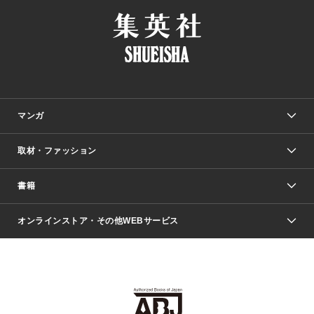
マンガ
取材・ファッション
少年マンガ
週刊少年ジャンプ
書籍
ファッション・美容
青年マンガ
ジャンプSQ.
Seventeen
週刊ヤングジャンプ
オンラインストア・その他WEBサービス
文芸・文庫・総合
芸能・情報・スポーツ
少女マンガ
Vジャンプ
non-no Web
ヤングジャンプ定期購読デジタル
すばる
Myojo
オンラインストア
りぼん
学芸・ノンフィクション・新書
最強ジャンプ
女性マンガ
@BAILA
ヤンジャン＋
小説すばる
週プレNEWS
マーガレット
集英社OTOコンテンツ
集英社 学芸編集部
少年ジャンプ＋
その他WEBサービス
クッキー
ライトノベル・ノベライズ
MAQUIA ONLINE
となりのヤングジャンプ
集英社 文芸ステーション
週プレ グラジャパ！
別冊マーガレット