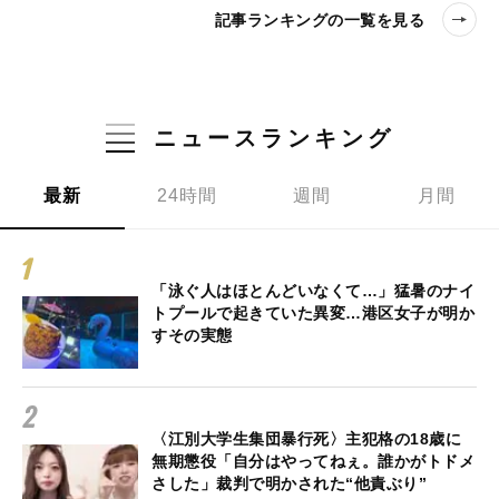
記事ランキングの一覧を見る
ニュースランキング
最新
24時間
週間
月間
「泳ぐ人はほとんどいなくて…」猛暑のナイ
トプールで起きていた異変…港区女子が明か
すその実態
〈江別大学生集団暴行死〉主犯格の18歳に
無期懲役「自分はやってねぇ。誰かがトドメ
さした」裁判で明かされた“他責ぶり”