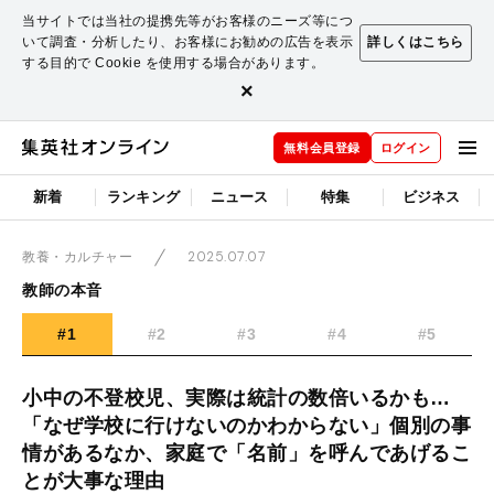
当サイトでは当社の提携先等がお客様のニーズ等につ
いて調査・分析したり、お客様にお勧めの広告を表示
詳しくはこちら
する目的で Cookie を使用する場合があります。
×
無料会員登録
ログイン
新着
ランキング
ニュース
特集
ビジネス
2025.07.07
教養・カルチャー
教師の本音
#1
#2
#3
#4
#5
小中の不登校児、実際は統計の数倍いるかも…
「なぜ学校に行けないのかわからない」個別の事
情があるなか、家庭で「名前」を呼んであげるこ
とが大事な理由