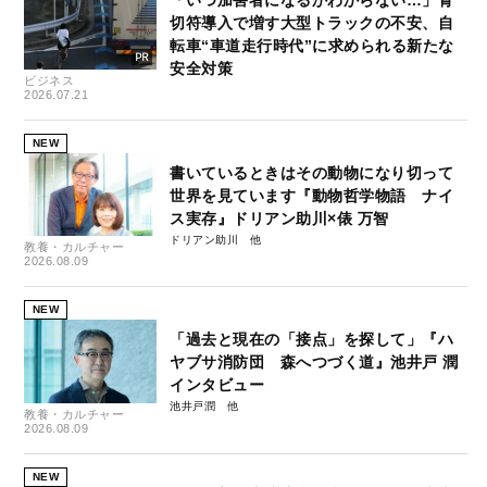
切符導入で増す大型トラックの不安、自
転車“車道走行時代”に求められる新たな
安全対策
ビジネス
2026.07.21
NEW
書いているときはその動物になり切って
世界を見ています『動物哲学物語 ナイ
ス実存』ドリアン助川×俵 万智
ドリアン助川
教養・カルチャー
2026.08.09
NEW
「過去と現在の「接点」を探して」『ハ
ヤブサ消防団 森へつづく道』池井戸 潤
インタビュー
池井戸潤
教養・カルチャー
2026.08.09
NEW