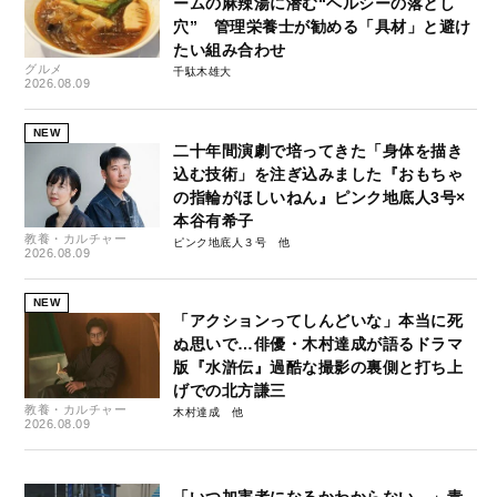
ームの麻辣湯に潜む“ヘルシーの落とし
穴” 管理栄養士が勧める「具材」と避け
たい組み合わせ
グルメ
千駄木雄大
2026.08.09
NEW
二十年間演劇で培ってきた「身体を描き
込む技術」を注ぎ込みました『おもちゃ
の指輪がほしいねん』ピンク地底人3号×
本谷有希子
教養・カルチャー
ピンク地底人３号
2026.08.09
NEW
「アクションってしんどいな」本当に死
ぬ思いで…俳優・木村達成が語るドラマ
版『水滸伝』過酷な撮影の裏側と打ち上
げでの北方謙三
教養・カルチャー
木村達成
2026.08.09
「いつ加害者になるかわからない…」青