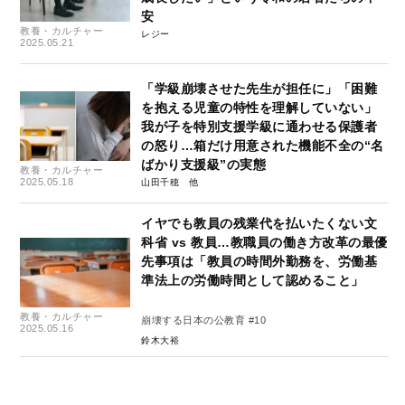
安
教養・カルチャー
レジー
2025.05.21
「学級崩壊させた先生が担任に」「困難
を抱える児童の特性を理解していない」
我が子を特別支援学級に通わせる保護者
の怒り…箱だけ用意された機能不全の“名
ばかり支援級”の実態
教養・カルチャー
2025.05.18
山田千穂
イヤでも教員の残業代を払いたくない文
科省 vs 教員…教職員の働き方改革の最優
先事項は「教員の時間外勤務を、労働基
準法上の労働時間として認めること」
教養・カルチャー
崩壊する日本の公教育 #10
2025.05.16
鈴木大裕