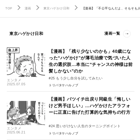
TOP
漫画
東京ハゲかけ日和
【漫画】「不公平なんだよ、そもそも
東京ハゲかけ日和
漫画一覧
急上昇
【漫画】「残り少ないのかも」40歳にな
った“ハゲかけ”が薄毛治療で気づいた人
生の選択肢…本当に“チャンスの神様は前
髪しかない”のか
#25 もう少し自分を試してみたい
エンタメ
2025.07.05
トリバタケハルノブ
【漫画】バツイチ出戻り同級生「悔しい
けど男手ほしい」…ハゲかけたアラフォ
ーに正直に告げた打算的な気持ちの行方
#24 思いがけない人生のターニングポイント
エンタメ
2025.06.21
トリバタケハルノブ