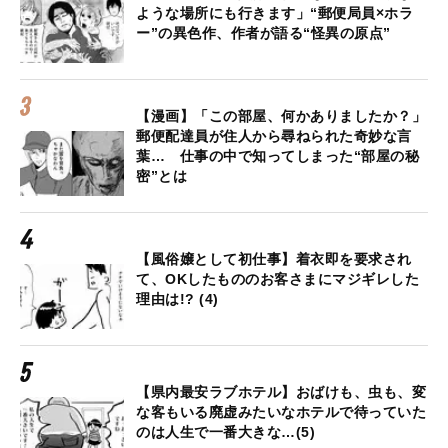
ような場所にも行きます」“郵便局員×ホラ
ー”の異色作、作者が語る“怪異の原点”
【漫画】「この部屋、何かありましたか？」
郵便配達員が住人から尋ねられた奇妙な言
葉… 仕事の中で知ってしまった“部屋の秘
密”とは
【風俗嬢として初仕事】着衣即を要求され
て、OKしたもののお客さまにマジギレした
理由は!? (4)
【県内最安ラブホテル】おばけも、虫も、変
な客もいる廃虚みたいなホテルで待っていた
のは人生で一番大きな…(5)