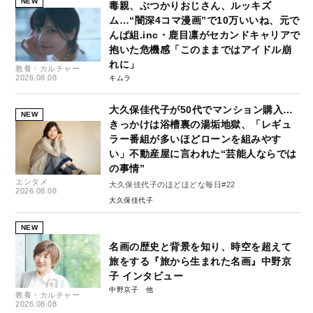
NEW
毒親、ぶつかりおじさん、ルッキズ
ム…“闇深4コマ漫画”で10万いいね、元で
んぱ組.inc・鹿目凛がセカンドキャリアで
抱いた危機感「このままではアイドル崩
れに」
教養・カルチャー
2026.08.08
キムラ
大久保佳代子が50代でマンション購入…
NEW
きっかけは浴槽裏の湯垢地獄、「レギュ
ラー番組が多いほどローンを組みやす
い」不動産屋に言われた“芸能人ならでは
の事情”
エンタメ
大久保佳代子のほどほどな毎日#22
2026.08.08
大久保佳代子
NEW
名画の歴史と背景を知り、時空を超えて
旅をする『旅から生まれた名画』中野京
子 インタビュー
中野京子
教養・カルチャー
2026.08.08