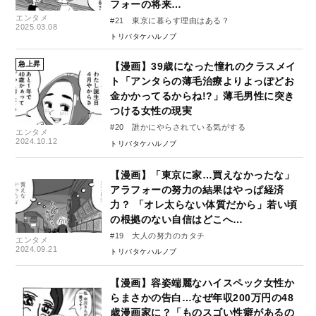
フォーの将来…
エンタメ
#21 東京に暮らす理由はある？
2025.03.08
トリバタケハルノブ
急上昇
【漫画】39歳になった憧れのクラスメイ
ト「アンタらの薄毛治療よりよっぽどお
金かかってるからね!?」薄毛男性に突き
つける女性の現実
#20 誰かにやらされている気がする
エンタメ
2024.10.12
トリバタケハルノブ
【漫画】「東京に家…買えなかったな」
アラフォーの努力の結果はやっぱ経済
力？ 「オレ太らない体質だから」若い頃
の根拠のない自信はどこへ…
#19 大人の努力のカタチ
エンタメ
2024.09.21
トリバタケハルノブ
【漫画】容姿端麗なハイスペック女性か
らまさかの告白…なぜ年収200万円の48
歳漫画家に？「ものスゴい性癖があるの