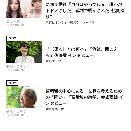
に無期懲役「自分はやってねぇ。誰かが
トドメさした」裁判で明かされた“他責ぶ
り”
ニュース
集英社オンライン編集部ニュース班
2026.08.08
NEW
「〈保る〉とは何か」『汽笛、聞こえ
る』佐藤雫 インタビュー
佐藤雫
教養・カルチャー
2026.08.08
NEW
宮﨑駿の中心にある、世界を考えるため
の「問い」『宮﨑駿の詩学』赤坂憲雄 イ
ンタビュー
赤坂憲雄
教養・カルチャー
2026.08.08