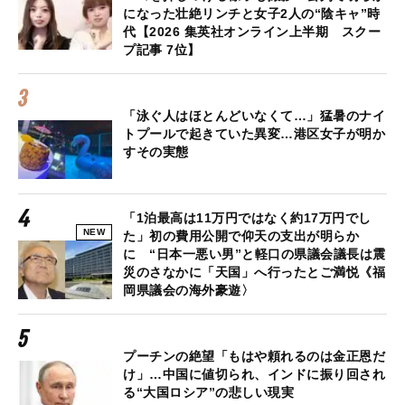
になった壮絶リンチと女子2人の“陰キャ”時
代【2026 集英社オンライン上半期 スクー
プ記事 7位】
「泳ぐ人はほとんどいなくて…」猛暑のナイ
トプールで起きていた異変…港区女子が明か
すその実態
「1泊最高は11万円ではなく約17万円でし
NEW
た」初の費用公開で仰天の支出が明らか
に “日本一悪い男”と軽口の県議会議長は震
災のさなかに「天国」へ行ったとご満悦《福
岡県議会の海外豪遊〉
プーチンの絶望「もはや頼れるのは金正恩だ
け」…中国に値切られ、インドに振り回され
る“大国ロシア”の悲しい現実