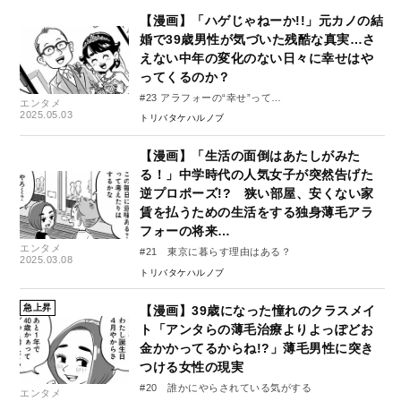
【漫画】「ハゲじゃねーか!!」元カノの結
婚で39歳男性が気づいた残酷な真実…さ
えない中年の変化のない日々に幸せはや
ってくるのか？
#23 アラフォーの“幸せ”って…
エンタメ
2025.05.03
トリバタケハルノブ
【漫画】「生活の面倒はあたしがみた
る！」中学時代の人気女子が突然告げた
逆プロポーズ!? 狭い部屋、安くない家
賃を払うための生活をする独身薄毛アラ
フォーの将来…
エンタメ
#21 東京に暮らす理由はある？
2025.03.08
トリバタケハルノブ
急上昇
【漫画】39歳になった憧れのクラスメイ
ト「アンタらの薄毛治療よりよっぽどお
金かかってるからね!?」薄毛男性に突き
つける女性の現実
#20 誰かにやらされている気がする
エンタメ