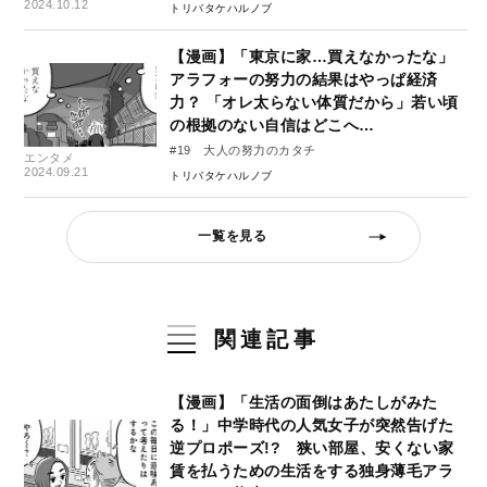
2024.10.12
トリバタケハルノブ
【漫画】「東京に家…買えなかったな」
アラフォーの努力の結果はやっぱ経済
力？ 「オレ太らない体質だから」若い頃
の根拠のない自信はどこへ…
#19 大人の努力のカタチ
エンタメ
2024.09.21
トリバタケハルノブ
一覧を見る
関連記事
【漫画】「生活の面倒はあたしがみた
る！」中学時代の人気女子が突然告げた
逆プロポーズ!? 狭い部屋、安くない家
賃を払うための生活をする独身薄毛アラ