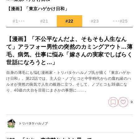
【漫画】「東京ハゲかけ日和」
#1･･･
#21
#22
#23
･･･#25
【漫画】「不公平なんだよ、そもそも人生なん
て」アラフォー男性の突然のカミングアウト…薄
毛、病気、仕事に悩み「嫁さんの実家でしばらく
世話になろうと…」
自身の薄毛にも悩む漫画家・トリバタケハルノブ氏が描く『東京ハゲか
け日和』。第22話では、主人公・ノブヒコと中学時代からの腐れ縁のハ
ルオが突然の病気で人生の岐路に立つ。そして、ノブヒコも39歳にな
り、40歳の大台を目前にまさかの事態に……。
9
トリバタケハルノブ