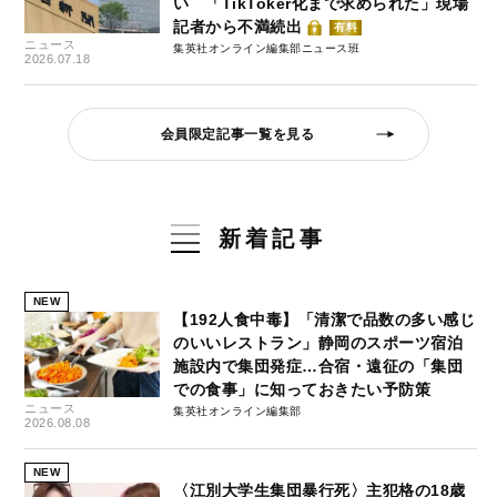
い 「TikToker化まで求められた」現場
記者から不満続出
有料
ニュース
集英社オンライン編集部ニュース班
2026.07.18
会員限定記事一覧を見る
新着記事
NEW
【192人食中毒】「清潔で品数の多い感じ
のいいレストラン」静岡のスポーツ宿泊
施設内で集団発症…合宿・遠征の「集団
での食事」に知っておきたい予防策
ニュース
集英社オンライン編集部
2026.08.08
NEW
〈江別大学生集団暴行死〉主犯格の18歳