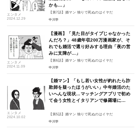
かも…」
【第7話】婚マン 独りで死ぬのはイヤだ
エンタメ
2024.12.29
中川学
【漫画】「見た目がタイプじゃなかった
んだろ？」48歳年収200万漫画家が、そ
れでも婚活で選り好みする理由「夜の営
みに支障が…」
【第6話】婚マン 独りで死ぬのはイヤだ
エンタメ
2024.11.09
中川学
【婚マン】「もし若い女性が釣れたら詐
欺師を疑ったほうがいい」中年婚活のた
いへんな現状…マッチングアプリで初め
て会う女性とイタリアンで修羅場に…
エンタメ
【第5話】婚マン 独りで死ぬのはイヤだ
2024.10.02
中川学