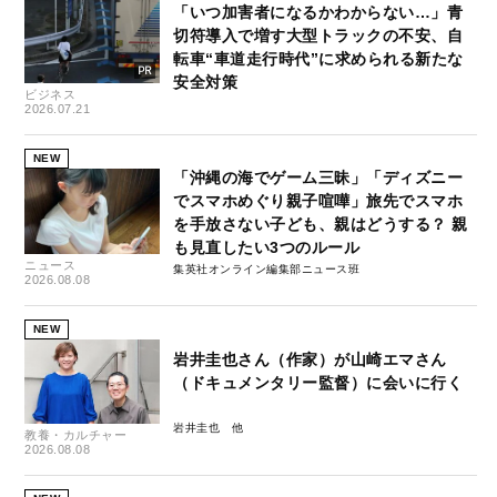
「いつ加害者になるかわからない…」青
切符導入で増す大型トラックの不安、自
転車“車道走行時代”に求められる新たな
安全対策
ビジネス
2026.07.21
NEW
「沖縄の海でゲーム三昧」「ディズニー
でスマホめぐり親子喧嘩」旅先でスマホ
を手放さない子ども、親はどうする？ 親
も見直したい3つのルール
ニュース
集英社オンライン編集部ニュース班
2026.08.08
NEW
岩井圭也さん（作家）が山崎エマさん
（ドキュメンタリー監督）に会いに行く
岩井圭也
教養・カルチャー
2026.08.08