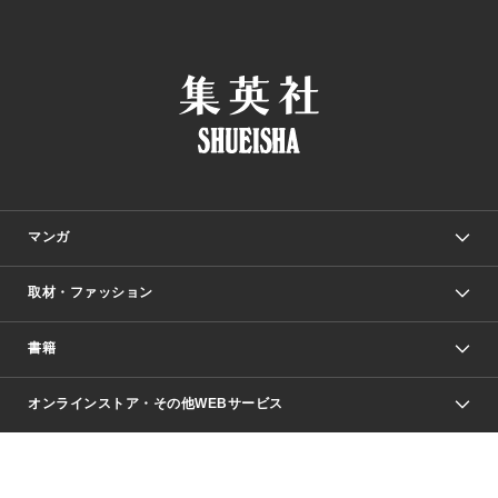
マンガ
取材・ファッション
少年マンガ
週刊少年ジャンプ
書籍
ファッション・美容
青年マンガ
ジャンプSQ.
Seventeen
週刊ヤングジャンプ
オンラインストア・その他WEBサービス
文芸・文庫・総合
芸能・情報・スポーツ
少女マンガ
Vジャンプ
non-no Web
ヤングジャンプ定期購読デジタル
すばる
Myojo
オンラインストア
りぼん
学芸・ノンフィクション・新書
最強ジャンプ
女性マンガ
@BAILA
ヤンジャン＋
小説すばる