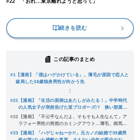
#22 「おれ…東京離れようと思って」
続きを読む
この記事のまとめ
#1
【漫画】「僕はハゲかけている」。薄毛が原因で恋人と
破局した38歳独身男性が向かう先
#21
【漫画】「生活の面倒はあたしがみたる！」中学時代
の人気女子が突然告げた逆プロポーズ!? 狭い部屋、
安くない家賃を払うための生活をする独身薄毛アラフ
#22
【漫画】「不公平なんだよ、そもそも人生なんて」ア
ォーの将来…
ラフォー男性の突然のカミングアウト…薄毛、病気、
仕事に悩み「嫁さんの実家でしばらく世話になろう
#23
【漫画】「ハゲじゃねーか!!」元カノの結婚で39歳男
と…」
性が気づいた残酷な真実…さえない中年の変化のない