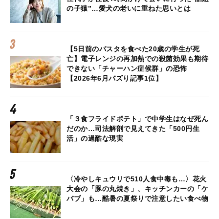
の子猿”…愛犬の老いに重ねた思いとは
【5日前のパスタを食べた20歳の学生が死
亡】電子レンジの再加熱での殺菌効果も期待
できない「チャーハン症候群」の恐怖
【2026年6月バズり記事1位】
「３食フライドポテト」で中学生はなぜ死ん
だのか…司法解剖で見えてきた「500円生
活」の過酷な現実
〈冷やしキュウリで510人食中毒も…〉花火
大会の「豚の丸焼き」、キッチンカーの「ケ
バブ」も…酷暑の夏祭りで注意したい食べ物