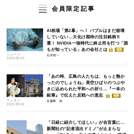
会員限定記事
AI相場「第2幕」へ！ バブルはまだ崩壊
していない…大化け期待の注目銘柄５
選！ NVIDIA一強時代に終止符を打つ「誰
もが知っている」あの会社とは
有料
ニュース
石井僚一
2026.08.03
「あの時、広島の人たちは、もっと熱か
ったのでしょうね」美空ひばりのつぶや
きに込められた平和への祈り…『一本の
鉛筆』で伝えた反戦への意志
有料
エンタメ
佐藤剛
2025.08.06
「日経に紹介してほしい」が合言葉に…
新聞社の“記者流出ドミノ”が止まらな