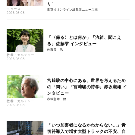
り”
ニュース
集英社オンライン編集部ニュース班
2026.08.08
「〈保る〉とは何か」『汽笛、聞こえ
る』佐藤雫 インタビュー
佐藤雫
教養・カルチャー
2026.08.08
宮﨑駿の中心にある、世界を考えるため
の「問い」『宮﨑駿の詩学』赤坂憲雄 イ
ンタビュー
赤坂憲雄
教養・カルチャー
2026.08.08
「いつ加害者になるかわからない…」青
切符導入で増す大型トラックの不安、自