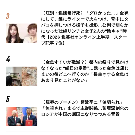
〈江別・集団暴行死〉「グロかった…」全裸
にして、髪にライターで火をつけ、背中にタ
バコを押しつける様子も撮影…公判で明らか
になった壮絶リンチと女子2人の“陰キャ”時
代【2026 集英社オンライン上半期 スクー
プ記事 7位】
〈金魚すくいが激減？〉都内の祭りで見かけ
なくなった“縁日の定番”…残った金魚は店じ
まいの後どこへ行くのか「長生きする金魚は
あまり見たことがない」
〈屈辱のプーチン〉習近平に「値切られ」
「無視され」まるで主従関係…苦境深刻化の
ロシアが中国の属国になりつつある背景