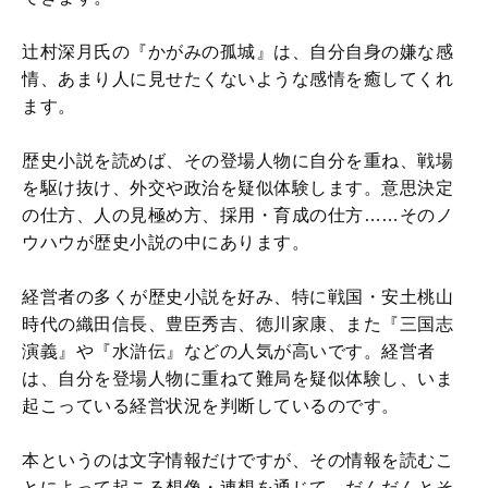
辻村深月氏の『かがみの孤城』は、自分自身の嫌な感
情、あまり人に見せたくないような感情を癒してくれ
ます。
歴史小説を読めば、その登場人物に自分を重ね、戦場
を駆け抜け、外交や政治を疑似体験します。意思決定
の仕方、人の見極め方、採用・育成の仕方……そのノ
ウハウが歴史小説の中にあります。
経営者の多くが歴史小説を好み、特に戦国・安土桃山
時代の織田信長、豊臣秀吉、徳川家康、また『三国志
演義』や『水滸伝』などの人気が高いです。経営者
は、自分を登場人物に重ねて難局を疑似体験し、いま
起こっている経営状況を判断しているのです。
本というのは文字情報だけですが、その情報を読むこ
とによって起こる想像・連想を通じて、だんだんとそ