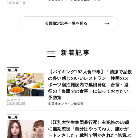
2026.07.18
会員限定記事一覧を見る
新着記事
急上昇
【バイキング192人食中毒】「清潔で品数
の多い感じのいいレストラン」静岡のス
ポーツ宿泊施設内で集団発症…合宿・遠
征の「集団での食事」に知っておきたい
予防策
ニュース
2026.08.08
集英社オンライン編集部
急上昇
〈江別大学生集団暴行死〉主犯格の18歳
に無期懲役「自分はやってねぇ。誰かが
トドメさした」裁判で明かされた“他責ぶ