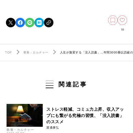
18
TOP
教養・カルチャー
人生が激変する「没入読書」…年間3000冊以読破
関連記事
ストレス軽減、コミュ力上昇、収入アッ
プにも繋がる究極の習慣、「没入読書」
のススメ
渡邊康弘
教養・カルチャー