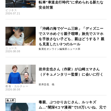
転車“車道走行時代”に求められる新たな
安全対策
ビジネス
2026.07.21
「沖縄の海でゲーム三昧」「ディズニー
でスマホめぐり親子喧嘩」旅先でスマホ
を手放さない子ども、親はどうする？ 親
も見直したい3つのルール
ニュース
集英社オンライン編集部ニュース班
2026.08.08
岩井圭也さん（作家）が山崎エマさん
（ドキュメンタリー監督）に会いに行く
岩井圭也
教養・カルチャー
2026.08.08
急上昇
毒親、ぶつかりおじさん、ルッキズ
ム…“闇深4コマ漫画”で10万いいね、元で