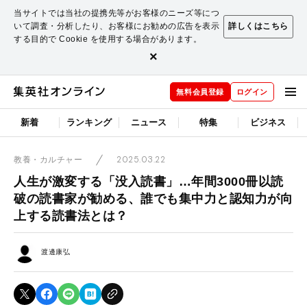
当サイトでは当社の提携先等がお客様のニーズ等につ
いて調査・分析したり、お客様にお勧めの広告を表示
詳しくはこちら
する目的で Cookie を使用する場合があります。
×
無料会員登録
ログイン
新着
ランキング
ニュース
特集
ビジネス
2025.03.22
教養・カルチャー
人生が激変する「没入読書」…年間3000冊以読
破の読書家が勧める、誰でも集中力と認知力が向
上する読書法とは？
渡邊康弘