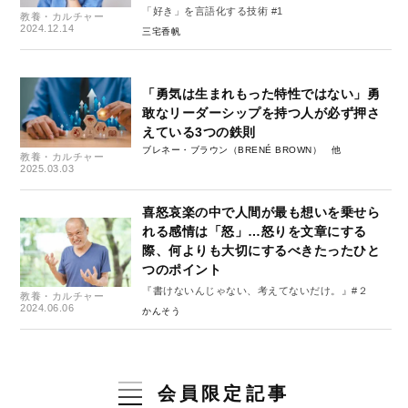
「好き」を言語化する技術 #1
教養・カルチャー
2024.12.14
三宅香帆
「勇気は生まれもった特性ではない」勇
敢なリーダーシップを持つ人が必ず押さ
えている3つの鉄則
ブレネー・ブラウン（BRENÉ BROWN）
教養・カルチャー
2025.03.03
喜怒哀楽の中で人間が最も想いを乗せら
れる感情は「怒」…怒りを文章にする
際、何よりも大切にするべきたったひと
つのポイント
『書けないんじゃない、考えてないだけ。』#２
教養・カルチャー
2024.06.06
かんそう
会員限定記事