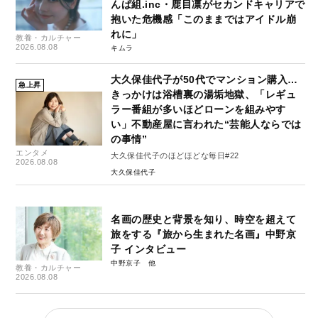
んぱ組.inc・鹿目凛がセカンドキャリアで
抱いた危機感「このままではアイドル崩
れに」
教養・カルチャー
2026.08.08
キムラ
大久保佳代子が50代でマンション購入…
急上昇
きっかけは浴槽裏の湯垢地獄、「レギュ
ラー番組が多いほどローンを組みやす
い」不動産屋に言われた“芸能人ならでは
の事情”
エンタメ
大久保佳代子のほどほどな毎日#22
2026.08.08
大久保佳代子
名画の歴史と背景を知り、時空を超えて
旅をする『旅から生まれた名画』中野京
子 インタビュー
中野京子
教養・カルチャー
2026.08.08