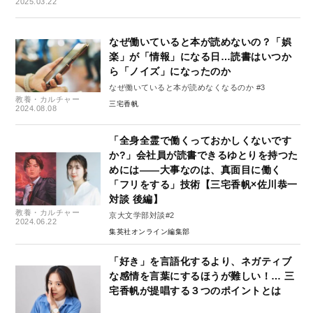
2025.03.22
なぜ働いていると本が読めないの？「娯
楽」が「情報」になる日…読書はいつか
ら「ノイズ」になったのか
なぜ働いていると本が読めなくなるのか #3
教養・カルチャー
三宅香帆
2024.08.08
「全身全霊で働くっておかしくないです
か?」会社員が読書できるゆとりを持つた
めには――大事なのは、真面目に働く
「フリをする」技術【三宅香帆×佐川恭一
対談 後編】
教養・カルチャー
京大文学部対談#2
2024.06.22
集英社オンライン編集部
「好き」を言語化するより、ネガティブ
な感情を言葉にするほうが難しい！… 三
宅香帆が提唱する３つのポイントとは