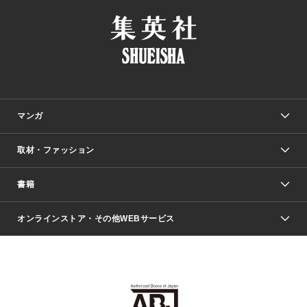
マンガ
取材・ファッション
少年マンガ
週刊少年ジャンプ
書籍
ファッション・美容
青年マンガ
ジャンプSQ.
Seventeen
週刊ヤングジャンプ
オンラインストア・その他WEBサービス
文芸・文庫・総合
芸能・情報・スポーツ
少女マンガ
Vジャンプ
non-no Web
ヤングジャンプ定期購読デジタル
すばる
Myojo
オンラインストア
りぼん
学芸・ノンフィクション・新書
最強ジャンプ
女性マンガ
@BAILA
ヤンジャン＋
小説すばる
週プレNEWS
マーガレット
集英社OTOコンテンツ
集英社 学芸編集部
少年ジャンプ＋
その他WEBサービス
クッキー
ライトノベル・ノベライズ
MAQUIA ONLINE
となりのヤングジャンプ
集英社 文芸ステーション
週プレ グラジャパ！