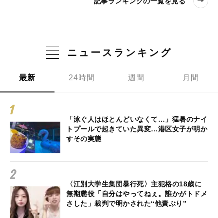
記事ランキングの一覧を見る
ニュースランキング
最新
24時間
週間
月間
「泳ぐ人はほとんどいなくて…」猛暑のナイ
トプールで起きていた異変…港区女子が明か
すその実態
〈江別大学生集団暴行死〉主犯格の18歳に
無期懲役「自分はやってねぇ。誰かがトドメ
さした」裁判で明かされた“他責ぶり”