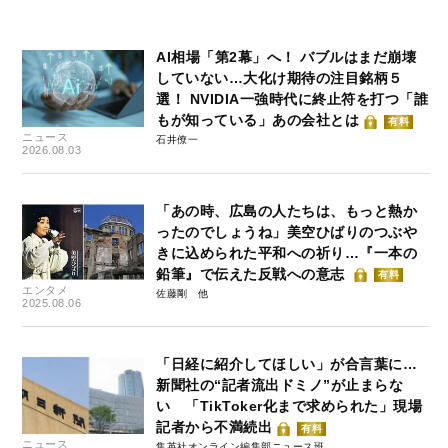
AI相場「第2幕」へ！ バブルはまだ崩壊
していない…大化け期待の注目銘柄５
選！ NVIDIA一強時代に終止符を打つ「誰
もが知っている」あの会社とは
有料
ニュース
石井僚一
2026.08.03
「あの時、広島の人たちは、もっと熱か
ったのでしょうね」美空ひばりのつぶや
きに込められた平和への祈り…『一本の
鉛筆』で伝えた反戦への意志
有料
エンタメ
佐藤剛
2025.08.06
「日経に紹介してほしい」が合言葉に…
新聞社の“記者流出ドミノ”が止まらな
い 「TikToker化まで求められた」現場
記者から不満続出
有料
ニュース
集英社オンライン編集部ニュース班