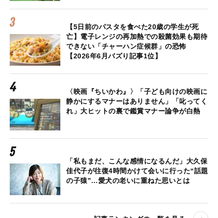
【5日前のパスタを食べた20歳の学生が死
亡】電子レンジの再加熱での殺菌効果も期待
できない「チャーハン症候群」の恐怖
【2026年6月バズり記事1位】
〈映画『ちいかわ』〉「子ども向けの映画に
静かにするマナーはありません」「叱ってく
れ」大ヒットの裏で鑑賞マナー論争が白熱
「私もまだ、こんな感情になるんだ」大久保
佳代子が往復4時間かけて会いに行った“話題
の子猿”…愛犬の老いに重ねた思いとは