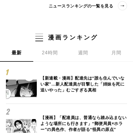
ニュースランキングの一覧を見る
漫画ランキング
最新
24時間
週間
月間
【新連載・漫画】配達先は“誰も住んでいな
い家”…新人配達員が目撃した「姉妹を死に
追いやった」むごすぎる真相
【漫画】「配達員は、普通なら踏み込まない
ような場所にも行きます」“郵便局員×ホラ
ー”の異色作、作者が語る“怪異の原点”