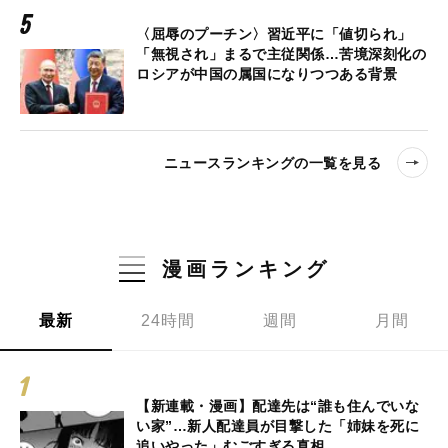
〈屈辱のプーチン〉習近平に「値切られ」
「無視され」まるで主従関係…苦境深刻化の
ロシアが中国の属国になりつつある背景
ニュースランキングの一覧を見る
漫画ランキング
最新
24時間
週間
月間
【新連載・漫画】配達先は“誰も住んでいな
い家”…新人配達員が目撃した「姉妹を死に
追いやった」むごすぎる真相