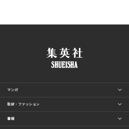
マンガ
取材・ファッション
少年マンガ
週刊少年ジャンプ
書籍
ファッション・美容
青年マンガ
ジャンプSQ.