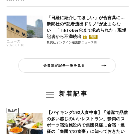
「日経に紹介してほしい」が合言葉に…
新聞社の“記者流出ドミノ”が止まらな
い 「TikToker化まで求められた」現場
記者から不満続出
有料
ニュース
集英社オンライン編集部ニュース班
2026.07.18
会員限定記事一覧を見る
新着記事
急上昇
【バイキング192人食中毒】「清潔で品数
の多い感じのいいレストラン」静岡のス
ポーツ宿泊施設内で集団発症…合宿・遠
征の「集団での食事」に知っておきたい