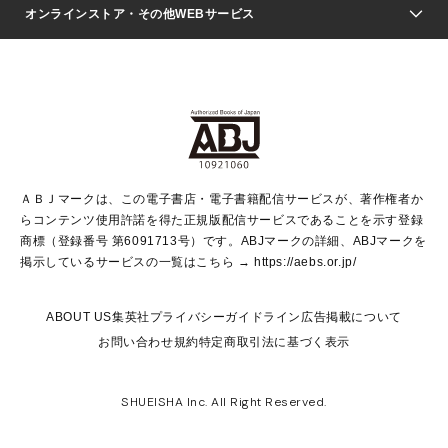
Seventeen
週刊ヤングジャンプ
オンラインストア・その他WEBサービス
文芸・文庫・総合
芸能・情報・スポーツ
少女マンガ
Vジャンプ
non-no Web
ヤングジャンプ定期購読デジタル
すばる
Myojo
オンラインストア
りぼん
学芸・ノンフィクション・新書
最強ジャンプ
女性マンガ
@BAILA
ヤンジャン＋
小説すばる
週プレNEWS
マーガレット
集英社OTOコンテンツ
集英社 学芸編集部
少年ジャンプ＋
その他WEBサービス
クッキー
ライトノベル・ノベライズ
MAQUIA ONLINE
となりのヤングジャンプ
集英社 文芸ステーション
週プレ グラジャパ！
別冊マーガレット
SHUEISHA MANGA-ART HERITAGE
集英社 ビジネス書
ゼブラック
ココハナ
SHUEISHA ADNAVI
SPUR.JP
集英社Webマガジン Cobalt
グランドジャンプ
web 集英社文庫
キッズ
web Sportiva
マンガMee
ジャンプキャラクターズストア
集英社新書
ジャンプルーキー！
月刊オフィスユー
ＡＢＪマークは、この電子書店・電子書籍配信サービスが、著作権者か
EDITOR'S LAB
LEE
集英社オレンジ文庫
ウルトラジャンプ
青春と読書
パラスポ＋！
らコンテンツ使用許諾を得た正規版配信サービスであることを示す登録
集英社みらい文庫
リマコミ＋
HAPPY PLUS STORE
集英社新書プラス
ジャンプTOON
商標（登録番号 第6091713号）です。ABJマークの詳細、ABJマークを
Marisol
シフォン文庫
アジア人物史
S-KIDS.LAND
マンガMeets
掲示しているサービスの一覧はこちら →
https://aebs.or.jp/
shueisha vox
よみタイ
S-MANGA
Web éclat
ダッシュエックス文庫
LEEマルシェ
kotoba
集英社ジャンプリミックス
ABOUT US
集英社プライバシーガイドライン
広告掲載について
T JAPAN:The New York Times Style Magazine
JUMP j BOOKS
お問い合わせ
規約
特定商取引法に基づく表示
SHOP Marisol
e!集英社
集英社コミック文庫
集英社女性誌ポータル
éclat premium
imidas
MEN'S NON-NO WEB
SHUEISHA Inc. All Right Reserved.
mirabella
UOMO