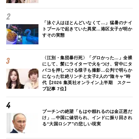
「泳ぐ人はほとんどいなくて…」猛暑のナイ
トプールで起きていた異変…港区女子が明か
すその実態
〈江別・集団暴行死〉「グロかった…」全裸
にして、髪にライターで火をつけ、背中にタ
バコを押しつける様子も撮影…公判で明らか
になった壮絶リンチと女子2人の“陰キャ”時
代【2026 集英社オンライン上半期 スクー
プ記事 7位】
プーチンの絶望「もはや頼れるのは金正恩だ
け」…中国に値切られ、インドに振り回され
る“大国ロシア”の悲しい現実