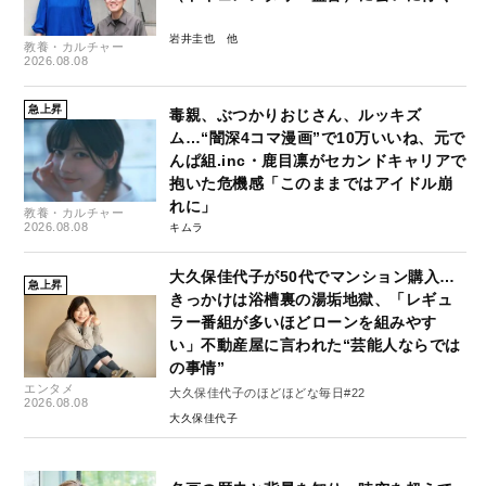
岩井圭也
教養・カルチャー
2026.08.08
急上昇
毒親、ぶつかりおじさん、ルッキズ
ム…“闇深4コマ漫画”で10万いいね、元で
んぱ組.inc・鹿目凛がセカンドキャリアで
抱いた危機感「このままではアイドル崩
れに」
教養・カルチャー
2026.08.08
キムラ
大久保佳代子が50代でマンション購入…
急上昇
きっかけは浴槽裏の湯垢地獄、「レギュ
ラー番組が多いほどローンを組みやす
い」不動産屋に言われた“芸能人ならでは
の事情”
エンタメ
大久保佳代子のほどほどな毎日#22
2026.08.08
大久保佳代子