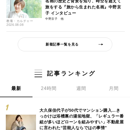
名画の歴史と背景を知り、時空を超えて
旅をする『旅から生まれた名画』中野京
子 インタビュー
中野京子
教養・カルチャー
2026.08.08
新着記事一覧を見る
記事ランキング
最新
24時間
週間
月間
大久保佳代子が50代でマンション購入…き
っかけは浴槽裏の湯垢地獄、「レギュラー番
組が多いほどローンを組みやすい」不動産屋
に言われた“芸能人ならではの事情”