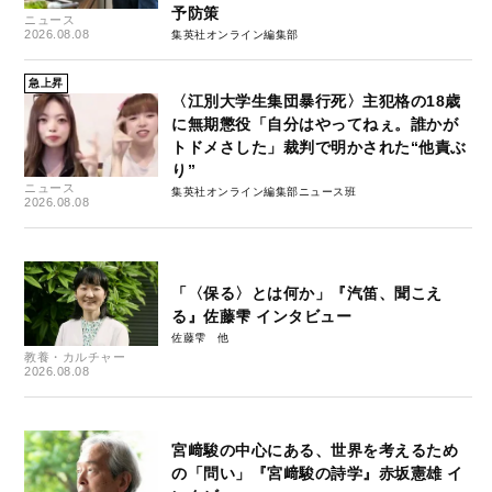
予防策
ニュース
2026.08.08
集英社オンライン編集部
急上昇
〈江別大学生集団暴行死〉主犯格の18歳
に無期懲役「自分はやってねぇ。誰かが
トドメさした」裁判で明かされた“他責ぶ
り”
ニュース
集英社オンライン編集部ニュース班
2026.08.08
「〈保る〉とは何か」『汽笛、聞こえ
る』佐藤雫 インタビュー
佐藤雫
教養・カルチャー
2026.08.08
宮﨑駿の中心にある、世界を考えるため
の「問い」『宮﨑駿の詩学』赤坂憲雄 イ