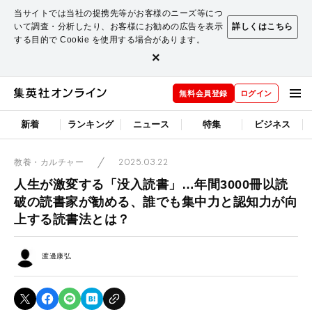
当サイトでは当社の提携先等がお客様のニーズ等につ
いて調査・分析したり、お客様にお勧めの広告を表示
詳しくはこちら
する目的で Cookie を使用する場合があります。
×
無料会員登録
ログイン
新着
ランキング
ニュース
特集
ビジネス
2025.03.22
教養・カルチャー
人生が激変する「没入読書」…年間3000冊以読
破の読書家が勧める、誰でも集中力と認知力が向
上する読書法とは？
渡邊康弘