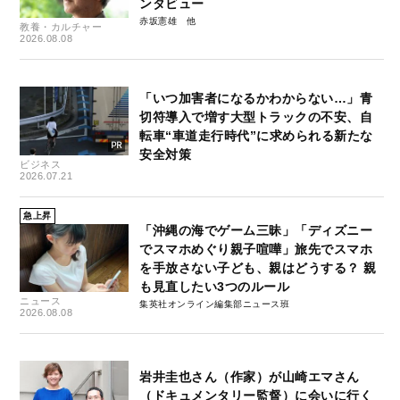
ンタビュー
赤坂憲雄
教養・カルチャー
2026.08.08
「いつ加害者になるかわからない…」青
切符導入で増す大型トラックの不安、自
転車“車道走行時代”に求められる新たな
安全対策
ビジネス
2026.07.21
急上昇
「沖縄の海でゲーム三昧」「ディズニー
でスマホめぐり親子喧嘩」旅先でスマホ
を手放さない子ども、親はどうする？ 親
も見直したい3つのルール
ニュース
集英社オンライン編集部ニュース班
2026.08.08
岩井圭也さん（作家）が山崎エマさん
（ドキュメンタリー監督）に会いに行く