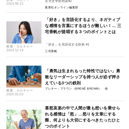
京大文学部対談#2
2024.06.22
集英社オンライン編集部
「好き」を言語化するより、ネガティブ
な感情を言葉にするほうが難しい！… 三
宅香帆が提唱する３つのポイントとは
「好き」を言語化する技術 #1
教養・カルチャー
2024.12.14
三宅香帆
「勇気は生まれもった特性ではない」勇
敢なリーダーシップを持つ人が必ず押さ
えている3つの鉄則
ブレネー・ブラウン（BRENÉ BROWN）
教養・カルチャー
2025.03.03
喜怒哀楽の中で人間が最も想いを乗せら
れる感情は「怒」…怒りを文章にする
際、何よりも大切にするべきたったひと
つのポイント