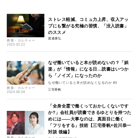
ストレス軽減、コミュ力上昇、収入アッ
プにも繋がる究極の習慣、「没入読書」
のススメ
渡邊康弘
教養・カルチャー
2025.03.22
なぜ働いていると本が読めないの？「娯
楽」が「情報」になる日…読書はいつか
ら「ノイズ」になったのか
なぜ働いていると本が読めなくなるのか #3
教養・カルチャー
三宅香帆
2024.08.08
「全身全霊で働くっておかしくないです
か?」会社員が読書できるゆとりを持つた
めには――大事なのは、真面目に働く
「フリをする」技術【三宅香帆×佐川恭一
対談 後編】
教養・カルチャー