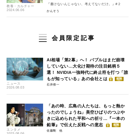
『書けないんじゃない、考えてないだけ。』#２
教養・カルチャー
2024.06.06
かんそう
会員限定記事
AI相場「第2幕」へ！ バブルはまだ崩壊
していない…大化け期待の注目銘柄５
選！ NVIDIA一強時代に終止符を打つ「誰
もが知っている」あの会社とは
有料
ニュース
石井僚一
2026.08.03
「あの時、広島の人たちは、もっと熱か
ったのでしょうね」美空ひばりのつぶや
きに込められた平和への祈り…『一本の
鉛筆』で伝えた反戦への意志
有料
エンタメ
佐藤剛
2025.08.06