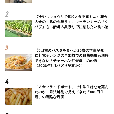
〈冷やしキュウリで510人食中毒も…〉花火
大会の「豚の丸焼き」、キッチンカーの「ケ
バブ」も…酷暑の夏祭りで注意したい食べ物
【5日前のパスタを食べた20歳の学生が死
亡】電子レンジの再加熱での殺菌効果も期待
できない「チャーハン症候群」の恐怖
【2026年6月バズり記事1位】
「３食フライドポテト」で中学生はなぜ死ん
だのか…司法解剖で見えてきた「500円生
活」の過酷な現実