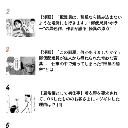
【漫画】「配達員は、普通なら踏み込まない
ような場所にも行きます」“郵便局員×ホラ
ー”の異色作、作者が語る“怪異の原点”
【漫画】「この部屋、何かありましたか？」
郵便配達員が住人から尋ねられた奇妙な言
葉… 仕事の中で知ってしまった“部屋の秘
密”とは
【風俗嬢として初仕事】着衣即を要求され
て、OKしたもののお客さまにマジギレした
理由は!? (4)