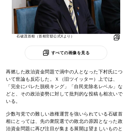
石破茂首相（首相官邸公式Xより）
すべての画像を見る
再燃した政治資金問題で渦中の人となった下村氏につ
いて世論も反応した。Ｘ（旧ツイッター）上では、
「完全にバレた脱税キング」「自民党除名レベル」な
どと、その政治姿勢に対して批判的な投稿も相次いで
いる。
少数与党での難しい政権運営を強いられている石破首
相にとっては、先の衆院選での敗北の原因となった政
治資金問題に再び注目が集まる展開は望ましいものと