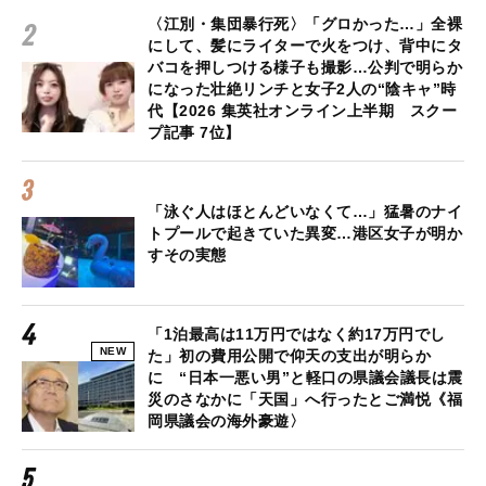
〈江別・集団暴行死〉「グロかった…」全裸
にして、髪にライターで火をつけ、背中にタ
バコを押しつける様子も撮影…公判で明らか
になった壮絶リンチと女子2人の“陰キャ”時
代【2026 集英社オンライン上半期 スクー
プ記事 7位】
「泳ぐ人はほとんどいなくて…」猛暑のナイ
トプールで起きていた異変…港区女子が明か
すその実態
「1泊最高は11万円ではなく約17万円でし
NEW
た」初の費用公開で仰天の支出が明らか
に “日本一悪い男”と軽口の県議会議長は震
災のさなかに「天国」へ行ったとご満悦《福
岡県議会の海外豪遊〉