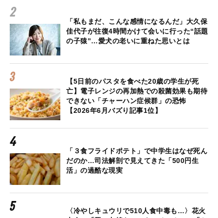
「私もまだ、こんな感情になるんだ」大久保
佳代子が往復4時間かけて会いに行った“話題
の子猿”…愛犬の老いに重ねた思いとは
【5日前のパスタを食べた20歳の学生が死
亡】電子レンジの再加熱での殺菌効果も期待
できない「チャーハン症候群」の恐怖
【2026年6月バズり記事1位】
「３食フライドポテト」で中学生はなぜ死ん
だのか…司法解剖で見えてきた「500円生
活」の過酷な現実
〈冷やしキュウリで510人食中毒も…〉花火