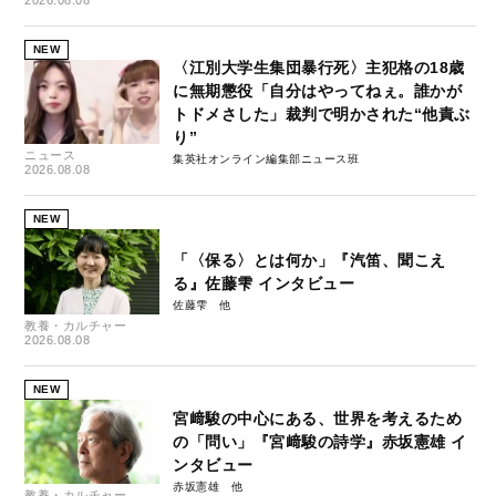
NEW
〈江別大学生集団暴行死〉主犯格の18歳
に無期懲役「自分はやってねぇ。誰かが
トドメさした」裁判で明かされた“他責ぶ
り”
ニュース
集英社オンライン編集部ニュース班
2026.08.08
NEW
「〈保る〉とは何か」『汽笛、聞こえ
る』佐藤雫 インタビュー
佐藤雫
教養・カルチャー
2026.08.08
NEW
宮﨑駿の中心にある、世界を考えるため
の「問い」『宮﨑駿の詩学』赤坂憲雄 イ
ンタビュー
赤坂憲雄
教養・カルチャー