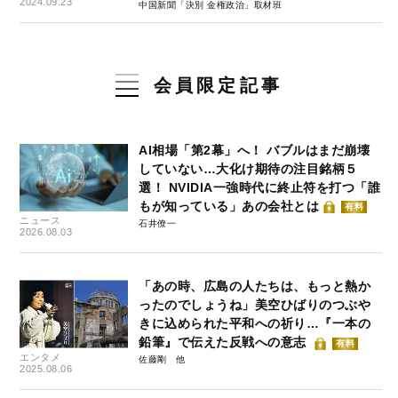
2024.09.23
中国新聞「決別 金権政治」取材班
会員限定記事
AI相場「第2幕」へ！ バブルはまだ崩壊
していない…大化け期待の注目銘柄５
選！ NVIDIA一強時代に終止符を打つ「誰
もが知っている」あの会社とは
有料
ニュース
石井僚一
2026.08.03
「あの時、広島の人たちは、もっと熱か
ったのでしょうね」美空ひばりのつぶや
きに込められた平和への祈り…『一本の
鉛筆』で伝えた反戦への意志
有料
エンタメ
佐藤剛
2025.08.06