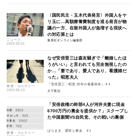
〈国民民主・玉木代表発言〉外国人をヤ
リ玉に…高額療養費制度を巡る発言が物
議の一方、在留外国人が急増する現状へ
の対応策とは
ニュース
集英社オンライン編集部
2025.03.01
なぜ安倍晋三は森友騒ぎで「離婚したほ
うがいい」と言われても完全無視したの
か…「妻であり、愛人であり、看護婦だ
った」昭恵夫人
『安倍晋三・昭恵 35年の春夏秋冬』＃4
教養・カルチャー
2023.06.13
大下英治
「安倍政権の幹部4人が河井夫妻に現金
6700万円の裏金を提供か？」スクープし
た中国新聞VS自民党、その戦いの裏側
ばらまき 選挙と裏金 ＃1
教養・カルチャー