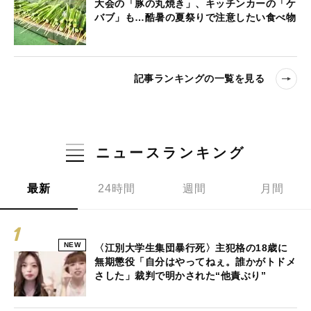
大会の「豚の丸焼き」、キッチンカーの「ケ
バブ」も…酷暑の夏祭りで注意したい食べ物
記事ランキングの一覧を見る
ニュースランキング
最新
24時間
週間
月間
NEW
〈江別大学生集団暴行死〉主犯格の18歳に
無期懲役「自分はやってねぇ。誰かがトドメ
さした」裁判で明かされた“他責ぶり”