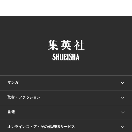
マンガ
取材・ファッション
少年マンガ
週刊少年ジャンプ
書籍
ファッション・美容
青年マンガ
ジャンプSQ.
Seventeen
週刊ヤングジャンプ
オンラインストア・その他WEBサービス
文芸・文庫・総合
芸能・情報・スポーツ
少女マンガ