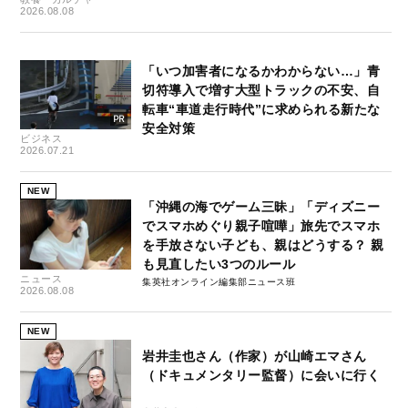
2026.08.08
「いつ加害者になるかわからない…」青
切符導入で増す大型トラックの不安、自
転車“車道走行時代”に求められる新たな
安全対策
ビジネス
2026.07.21
NEW
「沖縄の海でゲーム三昧」「ディズニー
でスマホめぐり親子喧嘩」旅先でスマホ
を手放さない子ども、親はどうする？ 親
も見直したい3つのルール
ニュース
集英社オンライン編集部ニュース班
2026.08.08
NEW
岩井圭也さん（作家）が山崎エマさん
（ドキュメンタリー監督）に会いに行く