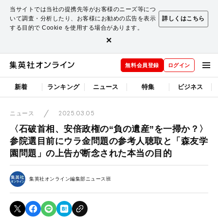
当サイトでは当社の提携先等がお客様のニーズ等につ
いて調査・分析したり、お客様にお勧めの広告を表示
詳しくはこちら
する目的で Cookie を使用する場合があります。
×
無料会員登録
ログイン
新着
ランキング
ニュース
特集
ビジネス
2025.03.05
ニュース
〈石破首相、安倍政権の“負の遺産”を一掃か？〉
参院選目前にウラ金問題の参考人聴取と「森友学
園問題」の上告が断念された本当の目的
集英社オンライン編集部ニュース班