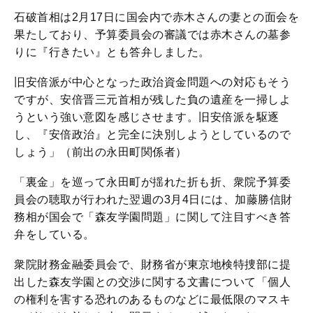
石破首相は2月17日に国会内で赤木さんの妻との面会を
果たしており、予算委員会の審議では赤木さんの墓参
りに『行きたい』とも答弁しました。
旧安倍派が中心となった政治資金問題への対応もそう
ですが、安倍晋三元首相が残した負の遺産を一掃しよ
うという強い意図を感じさせます。旧安倍派を駆逐
し、『安倍政治』と完全に決別しようとしているので
しょう」（前出の永田町関係者）
「裏金」を巡って永田町が揺れた折も折、衆院予算委
員会の聴取が行われた翌週の3月4日には、加藤勝信財
務相が国会で「森友学園問題」に関して注目すべき答
弁をしている。
衆院財務金融委員会で、財務省が東京地検特捜部に提
出した森友学園との交渉に関する文書について「個人
の権利を害する恐れのあるものなどに最低限のマスキ