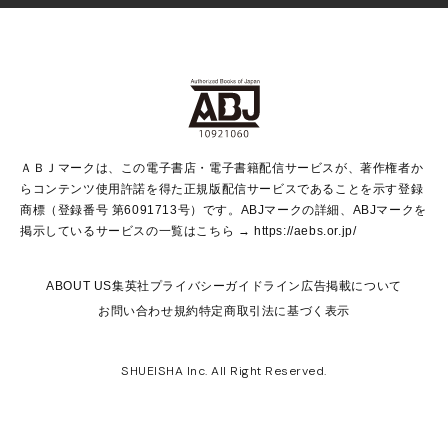
Vジャンプ
non-no Web
ヤングジャンプ定期購読デジタル
すばる
Myojo
オンラインストア
りぼん
学芸・ノンフィクション・新書
最強ジャンプ
女性マンガ
@BAILA
ヤンジャン＋
小説すばる
週プレNEWS
マーガレット
集英社OTOコンテンツ
集英社 学芸編集部
少年ジャンプ＋
その他WEBサービス
クッキー
ライトノベル・ノベライズ
MAQUIA ONLINE
となりのヤングジャンプ
集英社 文芸ステーション
週プレ グラジャパ！
別冊マーガレット
SHUEISHA MANGA-ART HERITAGE
集英社 ビジネス書
ゼブラック
ココハナ
SHUEISHA ADNAVI
SPUR.JP
集英社Webマガジン Cobalt
グランドジャンプ
web 集英社文庫
キッズ
web Sportiva
マンガMee
ジャンプキャラクターズストア
集英社新書
ジャンプルーキー！
月刊オフィスユー
ＡＢＪマークは、この電子書店・電子書籍配信サービスが、著作権者か
EDITOR'S LAB
LEE
集英社オレンジ文庫
ウルトラジャンプ
青春と読書
パラスポ＋！
らコンテンツ使用許諾を得た正規版配信サービスであることを示す登録
集英社みらい文庫
リマコミ＋
HAPPY PLUS STORE
集英社新書プラス
ジャンプTOON
商標（登録番号 第6091713号）です。ABJマークの詳細、ABJマークを
Marisol
シフォン文庫
アジア人物史
S-KIDS.LAND
マンガMeets
掲示しているサービスの一覧はこちら →
https://aebs.or.jp/
shueisha vox
よみタイ
S-MANGA
Web éclat
ダッシュエックス文庫
LEEマルシェ
kotoba
集英社ジャンプリミックス
ABOUT US
集英社プライバシーガイドライン
広告掲載について
T JAPAN:The New York Times Style Magazine
JUMP j BOOKS
お問い合わせ
規約
特定商取引法に基づく表示
SHOP Marisol
e!集英社
集英社コミック文庫
集英社女性誌ポータル
éclat premium
imidas
MEN'S NON-NO WEB
SHUEISHA Inc. All Right Reserved.
mirabella
UOMO
mirabella homme