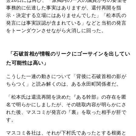
翌28日には再び、「派閥内の一人の議員からの要望を
事務的に伝達した事実はありますが、還付再開を指
示・決定する立場にはありませんでした」「松本氏の
発言には事実誤認が含まれている」などと当初の発言
をトーンダウンさせながら火消しに回った。
「石破首相が情報のリークにゴーサインを出してい
た可能性は高い」
こうした一連の動きについて「背後に石破首相の影が
ちらつく」と読み解くのは、ある永田町関係者だ。
「松本氏は還流再開を決めた『ある幹部』の存在を匿
名で明らかにしましたが、その聴取内容が明らかにさ
れた後、マスコミが発言の『裏』を取った相手が肝で
す。
マスコミ各社は、それが下村氏であったとする根拠と