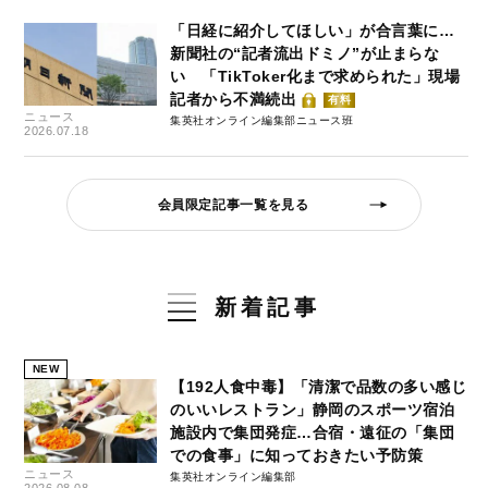
「日経に紹介してほしい」が合言葉に…
新聞社の“記者流出ドミノ”が止まらな
い 「TikToker化まで求められた」現場
記者から不満続出
有料
ニュース
集英社オンライン編集部ニュース班
2026.07.18
会員限定記事一覧を見る
新着記事
NEW
【192人食中毒】「清潔で品数の多い感じ
のいいレストラン」静岡のスポーツ宿泊
施設内で集団発症…合宿・遠征の「集団
での食事」に知っておきたい予防策
ニュース
集英社オンライン編集部
2026.08.08