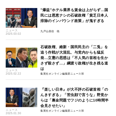
”爆益”ホテル業界も賃金は上がらず…国
民には恩恵ナシの石破政権「貧乏日本人
排除のインバウンド政策」が鬼すぎる
ニュース
九戸山昌信
2025.03.02
石破政権、維新・国民民主の「二兎」を
追う作戦が大混乱、与党内からも猛反
発…立憲の思惑は「不人気の首相を生か
さず殺さず…」綱渡り政権が生き残る道
は
ニュース
2025.02.22
集英社オンライン編集部ニュース班
『楽しい日本』が大不評の石破首相「の
んきすぎる」「苦虫顔で言うな」野党か
らは「裏金問題でフジのように10時間半
会見させたい」
ニュース
集英社オンライン編集部ニュース班
2025.01.30