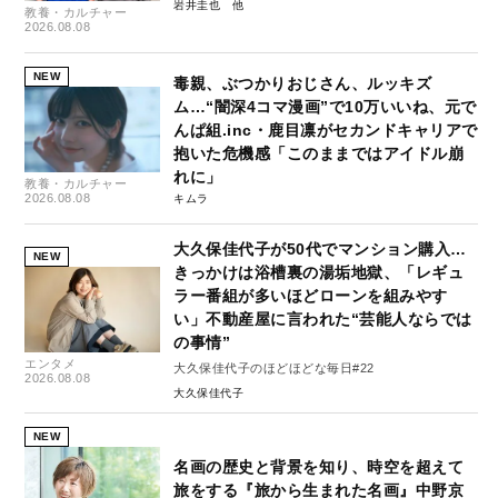
岩井圭也
教養・カルチャー
2026.08.08
NEW
毒親、ぶつかりおじさん、ルッキズ
ム…“闇深4コマ漫画”で10万いいね、元で
んぱ組.inc・鹿目凛がセカンドキャリアで
抱いた危機感「このままではアイドル崩
れに」
教養・カルチャー
2026.08.08
キムラ
大久保佳代子が50代でマンション購入…
NEW
きっかけは浴槽裏の湯垢地獄、「レギュ
ラー番組が多いほどローンを組みやす
い」不動産屋に言われた“芸能人ならでは
の事情”
エンタメ
大久保佳代子のほどほどな毎日#22
2026.08.08
大久保佳代子
NEW
名画の歴史と背景を知り、時空を超えて
旅をする『旅から生まれた名画』中野京