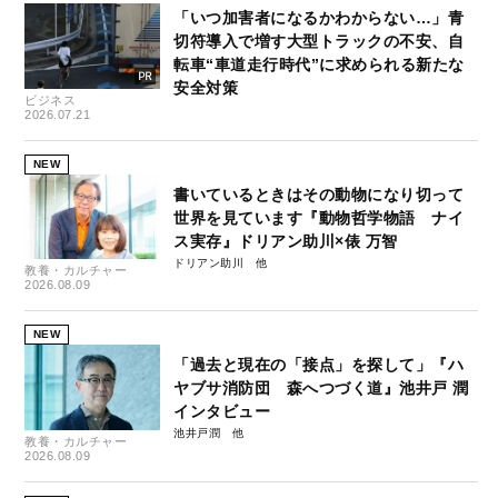
「いつ加害者になるかわからない…」青
切符導入で増す大型トラックの不安、自
転車“車道走行時代”に求められる新たな
安全対策
ビジネス
2026.07.21
NEW
書いているときはその動物になり切って
世界を見ています『動物哲学物語 ナイ
ス実存』ドリアン助川×俵 万智
ドリアン助川
教養・カルチャー
2026.08.09
NEW
「過去と現在の「接点」を探して」『ハ
ヤブサ消防団 森へつづく道』池井戸 潤
インタビュー
池井戸潤
教養・カルチャー
2026.08.09