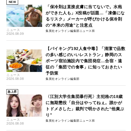
NEW
「保冷剤は直接皮膚に当てないで。水疱
ができた人も」X投稿が話題…「凍傷にな
るリスク」メーカーが呼びかける保冷剤
の“本来の用途”と注意点
ニュース
集英社オンライン編集部ニュース班
2026.08.09
【バイキング192人食中毒】「清潔で品数
の多い感じのいいレストラン」静岡のス
ポーツ宿泊施設内で集団発症…合宿・遠
征の「集団での食事」に知っておきたい
予防策
ニュース
2026.08.08
集英社オンライン編集部
急上昇
〈江別大学生集団暴行死〉主犯格の18歳
に無期懲役「自分はやってねぇ。誰かが
トドメさした」裁判で明かされた“他責ぶ
り”
ニュース
集英社オンライン編集部ニュース班
2026.08.08