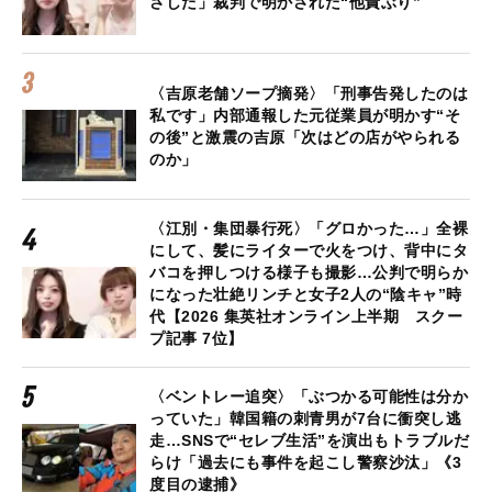
さした」裁判で明かされた“他責ぶり”
〈吉原老舗ソープ摘発〉「刑事告発したのは
私です」内部通報した元従業員が明かす“そ
の後”と激震の吉原「次はどの店がやられる
のか」
〈江別・集団暴行死〉「グロかった…」全裸
にして、髪にライターで火をつけ、背中にタ
バコを押しつける様子も撮影…公判で明らか
になった壮絶リンチと女子2人の“陰キャ”時
代【2026 集英社オンライン上半期 スクー
プ記事 7位】
〈ベントレー追突〉「ぶつかる可能性は分か
っていた」韓国籍の刺青男が7台に衝突し逃
走…SNSで“セレブ生活”を演出もトラブルだ
らけ「過去にも事件を起こし警察沙汰」《3
度目の逮捕》