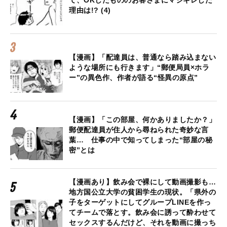
て、OKしたもののお客さまにマジギレした
理由は!? (4)
【漫画】「配達員は、普通なら踏み込まない
ような場所にも行きます」“郵便局員×ホラ
ー”の異色作、作者が語る“怪異の原点”
【漫画】「この部屋、何かありましたか？」
郵便配達員が住人から尋ねられた奇妙な言
葉… 仕事の中で知ってしまった“部屋の秘
密”とは
【漫画あり】飲み会で裸にして動画撮影も…
地方国公立大学の貧困学生の現状。「県外の
子をターゲットにしてグループLINEを作っ
てチームで落とす。飲み会に誘って酔わせて
セックスするんだけど、それを動画に撮っち