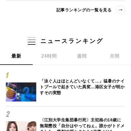
記事ランキングの一覧を見る
ニュースランキング
最新
24時間
週間
月間
「泳ぐ人はほとんどいなくて…」猛暑のナイ
トプールで起きていた異変…港区女子が明か
すその実態
〈江別大学生集団暴行死〉主犯格の18歳に
無期懲役「自分はやってねぇ。誰かがトドメ