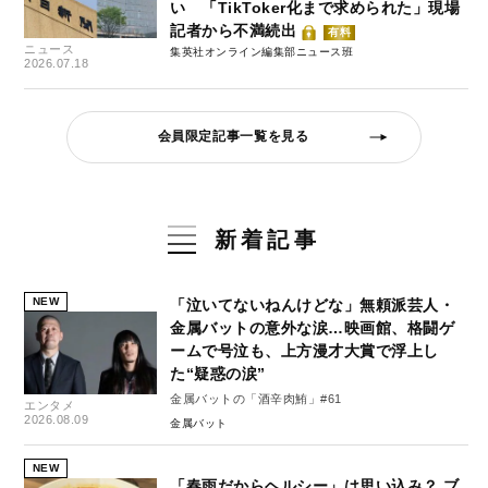
い 「TikToker化まで求められた」現場
記者から不満続出
有料
ニュース
集英社オンライン編集部ニュース班
2026.07.18
会員限定記事一覧を見る
新着記事
NEW
「泣いてないねんけどな」無頼派芸人・
金属バットの意外な涙…映画館、格闘ゲ
ームで号泣も、上方漫才大賞で浮上し
た“疑惑の涙”
金属バットの「酒辛肉鮪」#61
エンタメ
2026.08.09
金属バット
NEW
「春雨だからヘルシー」は思い込み？ ブ