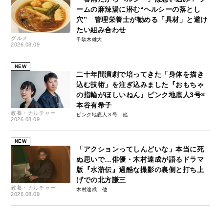
ームの麻辣湯に潜む“ヘルシーの落とし
穴” 管理栄養士が勧める「具材」と避け
たい組み合わせ
グルメ
千駄木雄大
2026.08.09
NEW
二十年間演劇で培ってきた「身体を描き
込む技術」を注ぎ込みました『おもちゃ
の指輪がほしいねん』ピンク地底人3号×
本谷有希子
教養・カルチャー
ピンク地底人３号
2026.08.09
NEW
「アクションってしんどいな」本当に死
ぬ思いで…俳優・木村達成が語るドラマ
版『水滸伝』過酷な撮影の裏側と打ち上
げでの北方謙三
教養・カルチャー
木村達成
2026.08.09