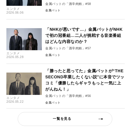
金属バットの「酒辛肉鮪」#58
エンタメ
金属バット
2026.06.06
「NHKが悪いです…」金属バットがNHK
で初の冠番組…二人が挑戦する音楽番組
はどんな内容なのか？
金属バットの「酒辛肉鮪」#57
エンタメ
金属バット
2026.05.28
「勝ったと思ってた」金属バットが“THE
SECOND卒業したくない説”に本音でツッ
コミ「優勝したらギャラもっと一気に上
がんねん！」
金属バットの「酒辛肉鮪」#56
エンタメ
2026.05.22
金属バット
一覧を見る