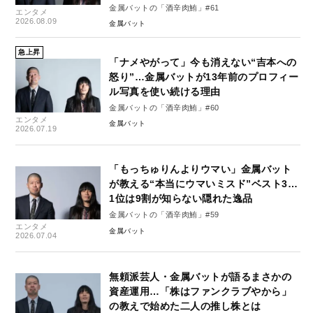
金属バットの「酒辛肉鮪」#61
エンタメ
2026.08.09
金属バット
急上昇
「ナメやがって」今も消えない“吉本への
怒り”…金属バットが13年前のプロフィー
ル写真を使い続ける理由
金属バットの「酒辛肉鮪」#60
エンタメ
金属バット
2026.07.19
「もっちゅりんよりウマい」金属バット
が教える“本当にウマいミスド”ベスト3…
1位は9割が知らない隠れた逸品
金属バットの「酒辛肉鮪」#59
エンタメ
金属バット
2026.07.04
無頼派芸人・金属バットが語るまさかの
資産運用…「株はファンクラブやから」
の教えで始めた二人の推し株とは