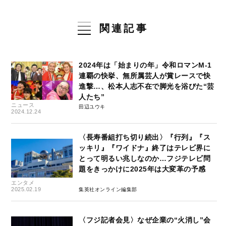
関連記事
2024年は「始まりの年」令和ロマンM-1
連覇の快挙、無所属芸人が賞レースで快
進撃…、松本人志不在で脚光を浴びた“芸
人たち”
ニュース
田辺ユウキ
2024.12.24
〈長寿番組打ち切り続出〉『行列』『ス
ッキリ』『ワイドナ』終了はテレビ界に
とって明るい兆しなのか…フジテレビ問
題をきっかけに2025年は大変革の予感
エンタメ
2025.02.19
集英社オンライン編集部
〈フジ記者会見〉なぜ企業の“火消し”会