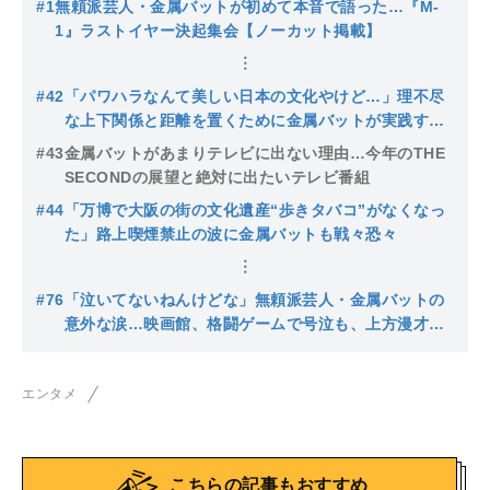
#1
無頼派芸人・金属バットが初めて本音で語った…『M-
1』ラストイヤー決起集会【ノーカット掲載】
#42
「パワハラなんて美しい日本の文化やけど…」理不尽
な上下関係と距離を置くために金属バットが実践する2
つの方法
#43
金属バットがあまりテレビに出ない理由…今年のTHE
SECONDの展望と絶対に出たいテレビ番組
#44
「万博で大阪の街の文化遺産“歩きタバコ”がなくなっ
た」路上喫煙禁止の波に金属バットも戦々恐々
#76
「泣いてないねんけどな」無頼派芸人・金属バットの
意外な涙…映画館、格闘ゲームで号泣も、上方漫才大
賞で浮上した“疑惑の涙”
エンタメ
こちらの記事もおすすめ