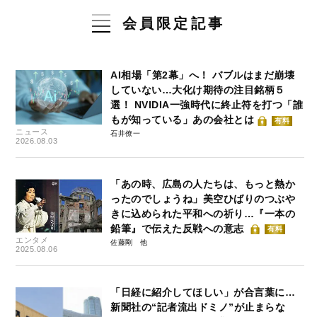
会員限定記事
AI相場「第2幕」へ！ バブルはまだ崩壊
していない…大化け期待の注目銘柄５
選！ NVIDIA一強時代に終止符を打つ「誰
もが知っている」あの会社とは
有料
ニュース
石井僚一
2026.08.03
「あの時、広島の人たちは、もっと熱か
ったのでしょうね」美空ひばりのつぶや
きに込められた平和への祈り…『一本の
鉛筆』で伝えた反戦への意志
有料
エンタメ
佐藤剛
2025.08.06
「日経に紹介してほしい」が合言葉に…
新聞社の“記者流出ドミノ”が止まらな