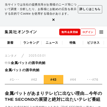
当サイトでは当社の提携先等がお客様のニーズ等につ
いて調査・分析したり、お客様にお勧めの広告を表示
詳しくはこちら
する目的で Cookie を使用する場合があります。
×
無料会員登録
ログイン
新着
ランキング
ニュース
特集
ビジネス
2025.03.01
エンタメ
金属バットの酒辛肉鮪
特集
金属バットの酒辛肉鮪
#1･･･
#42
#43
#44
･･･#76
金属バットがあまりテレビに出ない理由…今年の
THE SECONDの展望と絶対に出たいテレビ番組