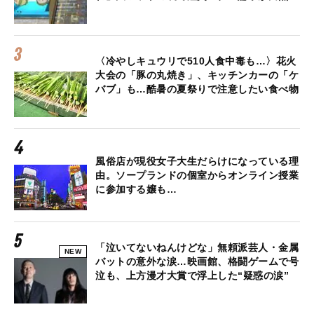
〈冷やしキュウリで510人食中毒も…〉花火
大会の「豚の丸焼き」、キッチンカーの「ケ
バブ」も…酷暑の夏祭りで注意したい食べ物
風俗店が現役女子大生だらけになっている理
由。ソープランドの個室からオンライン授業
に参加する嬢も…
「泣いてないねんけどな」無頼派芸人・金属
NEW
バットの意外な涙…映画館、格闘ゲームで号
泣も、上方漫才大賞で浮上した“疑惑の涙”