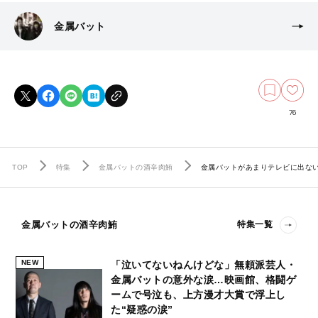
金属バット
76
TOP
特集
金属バットの酒辛肉鮪
金属バットがあまりテレビに出ない
金属バットの酒辛肉鮪
特集一覧
NEW
「泣いてないねんけどな」無頼派芸人・
金属バットの意外な涙…映画館、格闘ゲ
ームで号泣も、上方漫才大賞で浮上し
た“疑惑の涙”