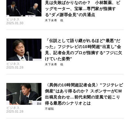
見は失敗ばかりなのか？ 小林製薬、ビ
ッグモーター、宝塚…専門家が指摘す
る“ダメ謝罪会見”の共通点
ビジネス
木下未希
2025.01.30
「伝説として語り継がれるほど“最悪”だ
った」フジテレビの10時間超“出直し”会
見、記者会見のプロが指摘する“フジに欠
けていた姿勢”
ビジネス
木下未希
2025.01.28
〈異例の10時間超記者会見〉”フジテレビ
倒産”はあり得るのか？ スポンサーがCM
出稿見合わせ…前代未聞の逆風で起こり
得る最悪のシナリオとは
ビジネス
不破聡
2025.01.28