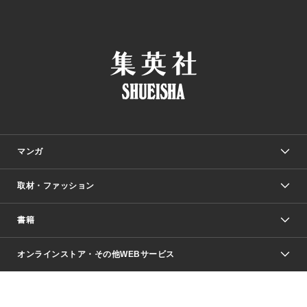
マンガ
取材・ファッション
少年マンガ
週刊少年ジャンプ
書籍
ファッション・美容
青年マンガ
ジャンプSQ.
Seventeen
週刊ヤングジャンプ
オンラインストア・その他WEBサービス
文芸・文庫・総合
芸能・情報・スポーツ
少女マンガ
Vジャンプ
non-no Web
ヤングジャンプ定期購読デジタル
すばる
Myojo
オンラインストア
りぼん
学芸・ノンフィクション・新書
最強ジャンプ
女性マンガ
@BAILA