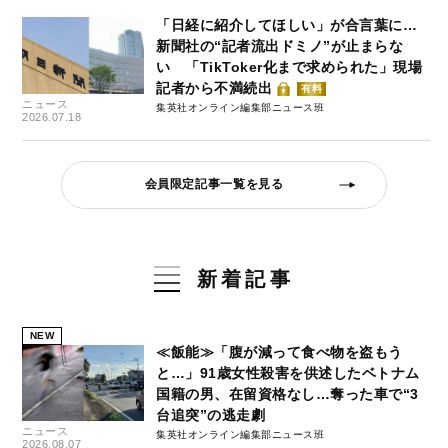
「日経に紹介してほしい」が合言葉に…
新聞社の“記者流出ドミノ”が止まらな
い 「TikToker化まで求められた」現場
記者から不満続出
有料
ニュース
集英社オンライン編集部ニュース班
2026.07.18
会員限定記事一覧を見る
新着記事
NEW
≪飯能≫「腹が減って食べ物を盗もう
と…」91歳女性殺害を供述したベトナム
国籍の男、在留資格なし…奪った車で“3
台追突”の逃走劇
ニュース
集英社オンライン編集部ニュース班
2026.08.07