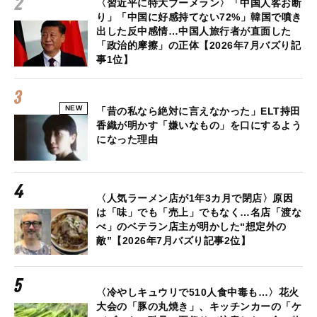
〈習近平に特大ブーメラン〉「中国人客お断
り」「中国に好感持てない72%」韓国で噴き
出した反中感情…中国人旅行者が直面した
「政治的摩擦」の正体【2026年7月バズり記
事1位】
NEW
「昔の私なら絶対に言えなかった」ELT持田
香織が明かす「嫌いなもの」を口にするよう
になった理由
〈人気ラーメン店が1年3カ月で閉店〉原因
は「味」でも「売上」でもなく…名店「渡な
べ」のベテラン店主が明かした“想定外の
敵”【2026年7月バズり記事2位】
〈冷やしキュウリで510人食中毒も…〉花火
大会の「豚の丸焼き」、キッチンカーの「ケ