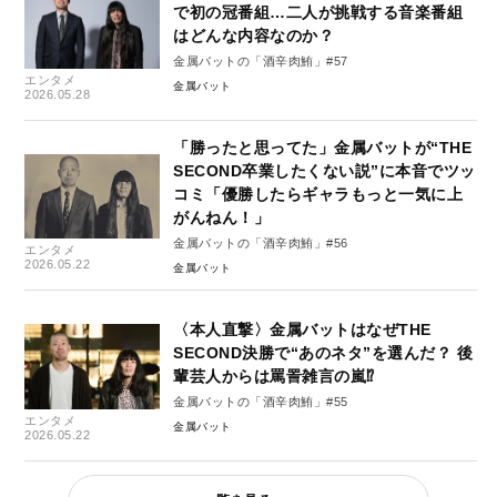
で初の冠番組…二人が挑戦する音楽番組
はどんな内容なのか？
金属バットの「酒辛肉鮪」#57
エンタメ
金属バット
2026.05.28
「勝ったと思ってた」金属バットが“THE
SECOND卒業したくない説”に本音でツッ
コミ「優勝したらギャラもっと一気に上
がんねん！」
金属バットの「酒辛肉鮪」#56
エンタメ
2026.05.22
金属バット
〈本人直撃〉金属バットはなぜTHE
SECOND決勝で“あのネタ”を選んだ？ 後
輩芸人からは罵詈雑言の嵐⁉
金属バットの「酒辛肉鮪」#55
エンタメ
金属バット
2026.05.22