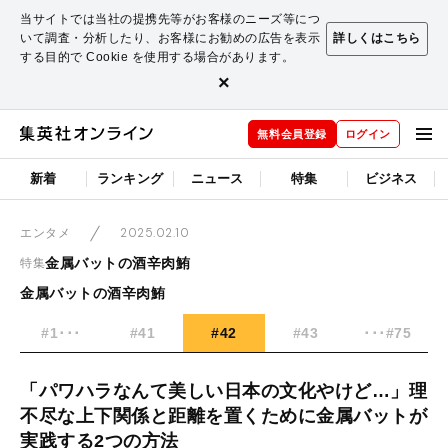
当サイトでは当社の提携先等がお客様のニーズ等につ
いて調査・分析したり、お客様にお勧めの広告を表示
詳しくはこちら
する目的で Cookie を使用する場合があります。
×
無料会員登録
ログイン
新着
ランキング
ニュース
特集
ビジネス
2025.02.10
エンタメ
金属バットの酒辛肉鮪
特集
金属バットの酒辛肉鮪
#1･･･
#41
#42
#43
･･･#75
「パワハラなんて美しい日本の文化やけど…」理
不尽な上下関係と距離を置くために金属バットが
実践する2つの方法