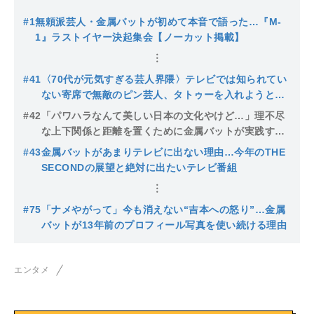
#1
無頼派芸人・金属バットが初めて本音で語った…『M-
1』ラストイヤー決起集会【ノーカット掲載】
#41
〈70代が元気すぎる芸人界隈〉テレビでは知られてい
ない寄席で無敵のピン芸人、タトゥーを入れようとし
た大御所…スゴすぎ師匠たちを金属バットが解説
#42
「パワハラなんて美しい日本の文化やけど…」理不尽
な上下関係と距離を置くために金属バットが実践する2
つの方法
#43
金属バットがあまりテレビに出ない理由…今年のTHE
SECONDの展望と絶対に出たいテレビ番組
#75
「ナメやがって」今も消えない“吉本への怒り”…金属
バットが13年前のプロフィール写真を使い続ける理由
エンタメ