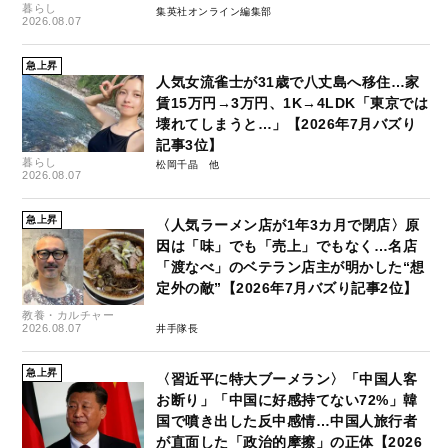
暮らし
集英社オンライン編集部
2026.08.07
急上昇
人気女流雀士が31歳で八丈島へ移住…家
賃15万円→3万円、1K→4LDK「東京では
壊れてしまうと…」【2026年7月バズり
記事3位】
暮らし
松岡千晶
2026.08.07
急上昇
〈人気ラーメン店が1年3カ月で閉店〉原
因は「味」でも「売上」でもなく…名店
「渡なべ」のベテラン店主が明かした“想
定外の敵”【2026年7月バズり記事2位】
教養・カルチャー
2026.08.07
井手隊長
急上昇
〈習近平に特大ブーメラン〉「中国人客
お断り」「中国に好感持てない72%」韓
国で噴き出した反中感情…中国人旅行者
が直面した「政治的摩擦」の正体【2026