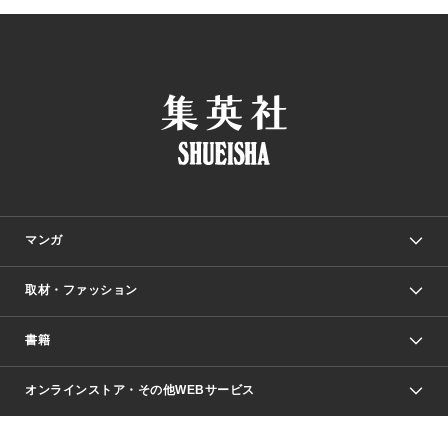
マンガ
取材・ファッション
少年マンガ
週刊少年ジャンプ
書籍
ファッション・美容
青年マンガ
ジャンプSQ.
Seventeen
週刊ヤングジャンプ
オンラインストア・その他WEBサービス
文芸・文庫・総合
芸能・情報・スポーツ
少女マンガ
Vジャンプ
non-no Web
ヤングジャンプ定期購読デジタル
すばる
Myojo
オンラインストア
りぼん
学芸・ノンフィクション・新書