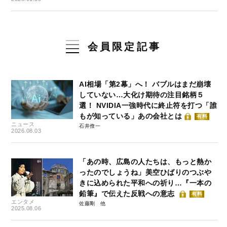
会員限定記事
AI相場「第2幕」へ！ バブルはまだ崩壊
していない…大化け期待の注目銘柄５
選！ NVIDIA一強時代に終止符を打つ「誰
もが知っている」あの会社とは
有料
ニュース
石井僚一
2026.08.03
「あの時、広島の人たちは、もっと熱か
ったのでしょうね」美空ひばりのつぶや
きに込められた平和への祈り…『一本の
鉛筆』で伝えた反戦への意志
有料
エンタメ
佐藤剛
2025.08.06