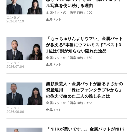
ル写真を使い続ける理由
金属バットの「酒辛肉鮪」#60
エンタメ
金属バット
2026.07.19
「もっちゅりんよりウマい」金属バット
が教える“本当にウマいミスド”ベスト3…
1位は9割が知らない隠れた逸品
金属バットの「酒辛肉鮪」#59
エンタメ
金属バット
2026.07.04
無頼派芸人・金属バットが語るまさかの
資産運用…「株はファンクラブやから」
の教えで始めた二人の推し株とは
金属バットの「酒辛肉鮪」#58
エンタメ
金属バット
2026.06.06
「NHKが悪いです…」金属バットがNHK