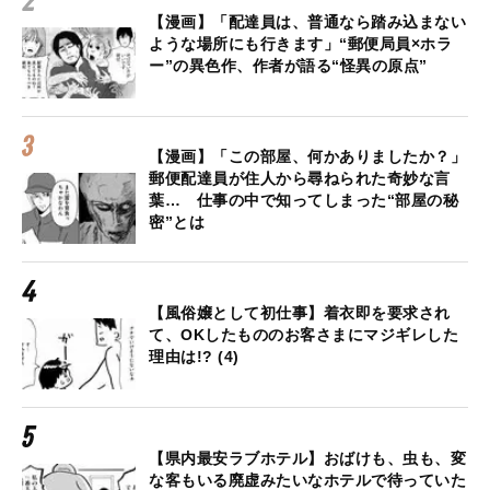
【漫画】「配達員は、普通なら踏み込まない
ような場所にも行きます」“郵便局員×ホラ
ー”の異色作、作者が語る“怪異の原点”
【漫画】「この部屋、何かありましたか？」
郵便配達員が住人から尋ねられた奇妙な言
葉… 仕事の中で知ってしまった“部屋の秘
密”とは
【風俗嬢として初仕事】着衣即を要求され
て、OKしたもののお客さまにマジギレした
理由は!? (4)
【県内最安ラブホテル】おばけも、虫も、変
な客もいる廃虚みたいなホテルで待っていた