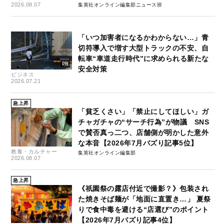
2026.08.07
集英社オンライン編集部ニュース班
「いつ加害者になるかわからない…」青
切符導入で増す大型トラックの不安、自
転車“車道走行時代”に求められる新たな
安全対策
ビジネス
2026.07.21
急上昇
「貧乏くさい」「禁止にしてほしい」ガ
チャガチャの“サーチ行為”が物議 SNS
で賛否真っ二つ、店舗側が明かした意外
な本音【2026年7月バズり記事5位】
教養・カルチャー
集英社オンライン編集部
2026.08.07
急上昇
《祇園祭の露店付近で撮影？》包装され
た焼きそば麺が「地面に直置き…」 夏祭
りで食中毒を避ける“店選び”のポイント
【2026年7月バズり記事4位】