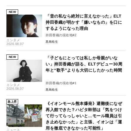
NEW
「昔の私なら絶対に言えなかった」ELT
持田香織が明かす「嫌いなもの」を口に
するようになった理由
持田香織の現在地#2
エンタメ
黒島暁生
2026.08.07
NEW
「子どもにとっては私しか母親がいな
い」持田香織が語る、ELTデビュー30周
年と“歌手”よりも大切にしたかった時間
持田香織の現在地#1
エンタメ
2026.08.07
黒島暁生
急上昇
《イオンモール熊本爆発》避難後になぜ
再入館できた？ハビタ幹部は「気をつけ
て行ってらっしゃいと…モール職員は引
き止めなかった」と主張、イオンは「運
用を徹底できなかった可能性」
ニュース