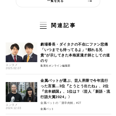
一覧を見る
関連記事
劇場番長・ダイタクの不在にファン悲痛
「いつまでも待ってるよ」“頼れる兄
貴”が示してきた本格派漫才師としての道
のり
エンタメ
集英社オンライン編集部
2025.02.07
金属バットが選ぶ、芸人界隈で今年流行
った言葉…3位『とうとう出たね』、2位
『吉本鎖国』、1位は？〈芸人「新語・流
行語大賞2024」〉
金属バットの「酒辛肉鮪」#27
エンタメ
2024.12.03
金属バット