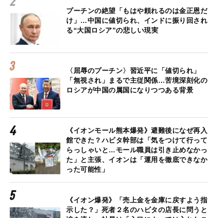
プーチンの絶望「もはや頼れるのは金正恩だ
け」…中国に値切られ、インドに振り回され
る“大国ロシア”の悲しい現実
〈屈辱のプーチン〉習近平に「値切られ」
「無視され」まるで主従関係…苦境深刻化の
ロシアが中国の属国になりつつある背景
《イオンモール熊本爆発》避難後になぜ再入
館できた？ハビタ幹部は「気をつけて行って
らっしゃいと…モール職員は引き止めなかっ
た」と主張、イオンは「運用を徹底できなか
った可能性」
《イオン爆発》「売上金を金庫に戻すよう指
示した？」死者２名のハビタの店長に問うと