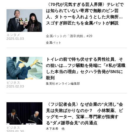
〈70代が元気すぎる芸人界隈〉テレビで
は知られていない寄席で無敵のピン芸
人、タトゥーを入れようとした大御所…
スゴすぎ師匠たちを金属バットが解説
エンタメ
金属バットの「酒辛肉鮪」#29
2025.01.03
金属バット
トイレの前で待ち伏せする男性社員、そ
の狙いは…フジ騒動を発端に「#私が退職
した本当の理由」セクハラ告発がSNSに
殺到
ビジネス
集英社オンライン編集部
2025.02.03
〈フジ記者会見〉なぜ企業の“火消し”会
見は失敗ばかりなのか？ 小林製薬、ビ
ッグモーター、宝塚…専門家が指摘す
る“ダメ謝罪会見”の共通点
ビジネス
木下未希
2025.01.30