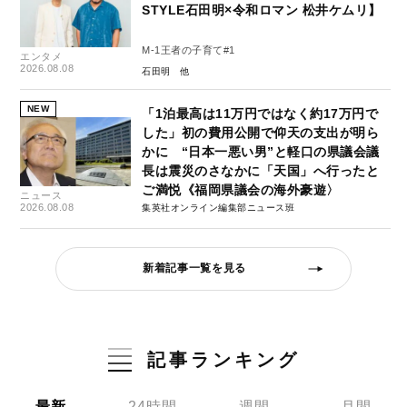
STYLE石田明×令和ロマン 松井ケムリ】
M-1王者の子育て#1
エンタメ
2026.08.08
石田明
NEW
「1泊最高は11万円ではなく約17万円で
した」初の費用公開で仰天の支出が明ら
かに “日本一悪い男”と軽口の県議会議
長は震災のさなかに「天国」へ行ったと
ご満悦《福岡県議会の海外豪遊〉
ニュース
2026.08.08
集英社オンライン編集部ニュース班
新着記事一覧を見る
記事ランキング
最新
24時間
週間
月間