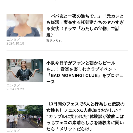
「パパ友と一夜の過ちで…」「元カレと
も妊活」実在する托卵妻たちのヤバすぎ
る実状〈ドラマ『わたしの宝物』で話
題〉
エンタメ
吉沢さりぃ
2024.10.18
小泉今日子がファンと朝からビール
を…！ 音楽を楽しむクラブイベント
『BAD MORNING! CLUB』をプロデュ
ース
エンタメ
2024.09.23
《3日間のフェスで5人と行為した伝説の
女性も》フェスの1人参加はおかしい？
“カップルに笑われた”体験談が波紋…ぼ
っちフェスの素晴らしさを経験者に聞い
たら「メリットだらけ」
エンタメ