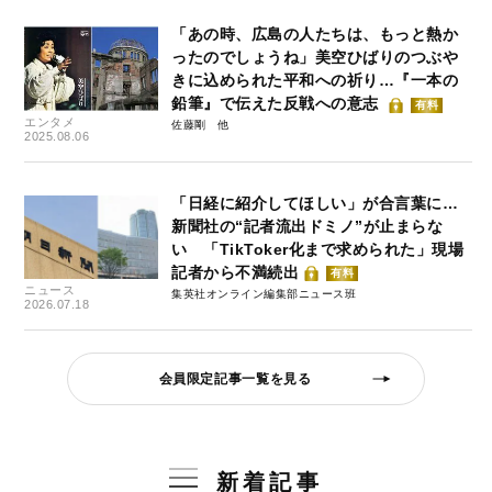
「あの時、広島の人たちは、もっと熱か
ったのでしょうね」美空ひばりのつぶや
きに込められた平和への祈り…『一本の
鉛筆』で伝えた反戦への意志
有料
エンタメ
佐藤剛
2025.08.06
「日経に紹介してほしい」が合言葉に…
新聞社の“記者流出ドミノ”が止まらな
い 「TikToker化まで求められた」現場
記者から不満続出
有料
ニュース
集英社オンライン編集部ニュース班
2026.07.18
会員限定記事一覧を見る
新着記事