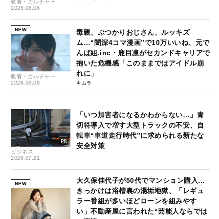
教養・カルチャー
2026.08.08
NEW
毒親、ぶつかりおじさん、ルッキズ
ム…“闇深4コマ漫画”で10万いいね、元で
んぱ組.inc・鹿目凛がセカンドキャリアで
抱いた危機感「このままではアイドル崩
れに」
教養・カルチャー
2026.08.08
キムラ
「いつ加害者になるかわからない…」青
切符導入で増す大型トラックの不安、自
転車“車道走行時代”に求められる新たな
安全対策
ビジネス
2026.07.21
大久保佳代子が50代でマンション購入…
NEW
きっかけは浴槽裏の湯垢地獄、「レギュ
ラー番組が多いほどローンを組みやす
い」不動産屋に言われた“芸能人ならでは