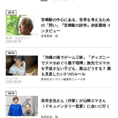
NEW
宮﨑駿の中心にある、世界を考えるため
の「問い」『宮﨑駿の詩学』赤坂憲雄 イ
ンタビュー
赤坂憲雄
教養・カルチャー
2026.08.08
NEW
「沖縄の海でゲーム三昧」「ディズニー
でスマホめぐり親子喧嘩」旅先でスマホ
を手放さない子ども、親はどうする？ 親
も見直したい3つのルール
ニュース
集英社オンライン編集部ニュース班
2026.08.08
NEW
岩井圭也さん（作家）が山崎エマさん
（ドキュメンタリー監督）に会いに行く
岩井圭也