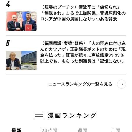
〈屈辱のプーチン〉習近平に「値切られ」
「無視され」まるで主従関係…苦境深刻化の
ロシアが中国の属国になりつつある背景
〈福岡県議“実弾”疑惑〉「人の弱みに付け込
んだカツアゲ」正副議長ポストのために「現
金を払った」証言が続々…声紋鑑定99.99％
以上でも、もらった副議長は「記憶にない」
ニュースランキングの一覧を見る
漫画ランキング
最新
24時間
週間
月間