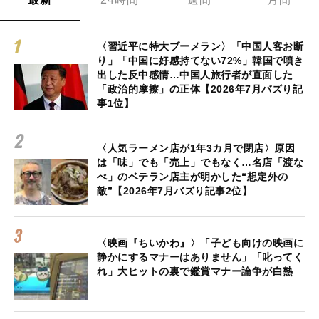
〈習近平に特大ブーメラン〉「中国人客お断
り」「中国に好感持てない72%」韓国で噴き
出した反中感情…中国人旅行者が直面した
「政治的摩擦」の正体【2026年7月バズり記
事1位】
〈人気ラーメン店が1年3カ月で閉店〉原因
は「味」でも「売上」でもなく…名店「渡な
べ」のベテラン店主が明かした“想定外の
敵”【2026年7月バズり記事2位】
〈映画『ちいかわ』〉「子ども向けの映画に
静かにするマナーはありません」「叱ってく
れ」大ヒットの裏で鑑賞マナー論争が白熱