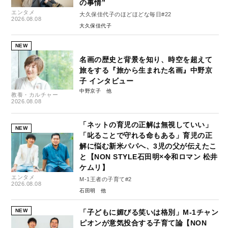
の事情”
エンタメ
大久保佳代子のほどほどな毎日#22
2026.08.08
大久保佳代子
NEW
名画の歴史と背景を知り、時空を超えて
旅をする『旅から生まれた名画』中野京
子 インタビュー
中野京子
教養・カルチャー
2026.08.08
「ネットの育児の正解は無視していい」
NEW
「叱ることで守れる命もある」育児の正
解に悩む新米パパへ、3児の父が伝えたこ
と【NON STYLE石田明×令和ロマン 松井
ケムリ】
エンタメ
M-1王者の子育て#2
2026.08.08
石田明
NEW
「子どもに媚びる笑いは格別」M-1チャン
ピオンが意気投合する子育て論【NON