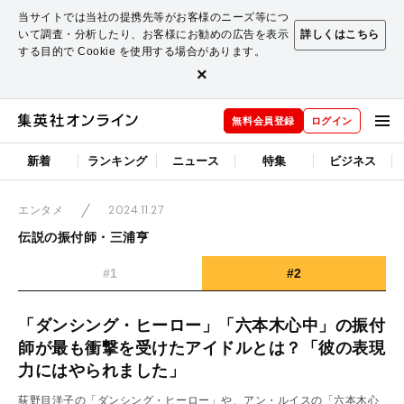
当サイトでは当社の提携先等がお客様のニーズ等につ
いて調査・分析したり、お客様にお勧めの広告を表示
詳しくはこちら
する目的で Cookie を使用する場合があります。
×
無料会員登録
ログイン
新着
ランキング
ニュース
特集
ビジネス
2024.11.27
エンタメ
伝説の振付師・三浦亨
#1
#2
「ダンシング・ヒーロー」「六本木心中」の振付
師が最も衝撃を受けたアイドルとは？「彼の表現
力にはやられました」
荻野目洋子の「ダンシング・ヒーロー」や、アン・ルイスの「六本木心