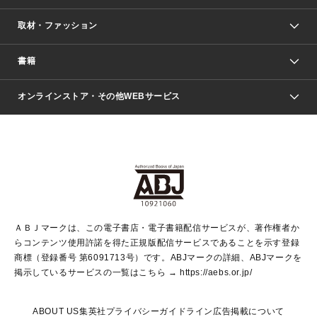
取材・ファッション
少年マンガ
週刊少年ジャンプ
書籍
ファッション・美容
青年マンガ
ジャンプSQ.
Seventeen
週刊ヤングジャンプ
オンラインストア・その他WEBサービス
文芸・文庫・総合
芸能・情報・スポーツ
少女マンガ
Vジャンプ
non-no Web
ヤングジャンプ定期購読デジタル
すばる
Myojo
オンラインストア
りぼん
学芸・ノンフィクション・新書
最強ジャンプ
女性マンガ
@BAILA
ヤンジャン＋
小説すばる
週プレNEWS
マーガレット
集英社OTOコンテンツ
集英社 学芸編集部
少年ジャンプ＋
その他WEBサービス
クッキー
ライトノベル・ノベライズ
MAQUIA ONLINE
となりのヤングジャンプ
集英社 文芸ステーション
週プレ グラジャパ！
別冊マーガレット
SHUEISHA MANGA-ART HERITAGE
集英社 ビジネス書
ゼブラック
ココハナ
SHUEISHA ADNAVI
SPUR.JP
集英社Webマガジン Cobalt
グランドジャンプ
web 集英社文庫
キッズ
web Sportiva
マンガMee
ジャンプキャラクターズストア
集英社新書
ジャンプルーキー！
月刊オフィスユー
ＡＢＪマークは、この電子書店・電子書籍配信サービスが、著作権者か
EDITOR'S LAB
LEE
集英社オレンジ文庫
ウルトラジャンプ
青春と読書
パラスポ＋！
らコンテンツ使用許諾を得た正規版配信サービスであることを示す登録
集英社みらい文庫
リマコミ＋
HAPPY PLUS STORE
集英社新書プラス
ジャンプTOON
商標（登録番号 第6091713号）です。ABJマークの詳細、ABJマークを
Marisol
シフォン文庫
アジア人物史
S-KIDS.LAND
マンガMeets
掲示しているサービスの一覧はこちら →
https://aebs.or.jp/
shueisha vox
よみタイ
S-MANGA
Web éclat
ダッシュエックス文庫
LEEマルシェ
kotoba
集英社ジャンプリミックス
ABOUT US
集英社プライバシーガイドライン
広告掲載について
T JAPAN:The New York Times Style Magazine
JUMP j BOOKS