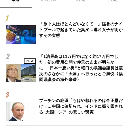
「泳ぐ人はほとんどいなくて…」猛暑のナイ
トプールで起きていた異変…港区女子が明か
すその実態
「1泊最高は11万円ではなく約17万円でし
NEW
た」初の費用公開で仰天の支出が明らか
に “日本一悪い男”と軽口の県議会議長は震
災のさなかに「天国」へ行ったとご満悦《福
岡県議会の海外豪遊〉
プーチンの絶望「もはや頼れるのは金正恩だ
け」…中国に値切られ、インドに振り回され
る“大国ロシア”の悲しい現実