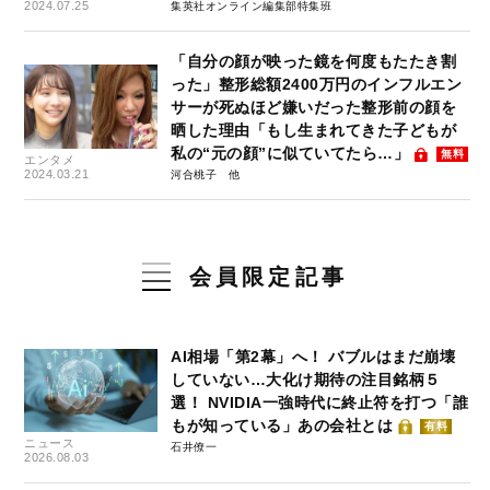
2024.07.25
集英社オンライン編集部特集班
「自分の顔が映った鏡を何度もたたき割
った」整形総額2400万円のインフルエン
サーが死ぬほど嫌いだった整形前の顔を
晒した理由「もし生まれてきた子どもが
私の“元の顔”に似ていてたら…」
無料
エンタメ
2024.03.21
河合桃子
会員限定記事
AI相場「第2幕」へ！ バブルはまだ崩壊
していない…大化け期待の注目銘柄５
選！ NVIDIA一強時代に終止符を打つ「誰
もが知っている」あの会社とは
有料
ニュース
石井僚一
2026.08.03