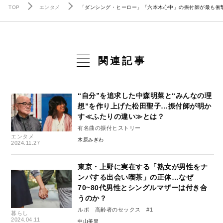
TOP
エンタメ
「ダンシング・ヒーロー」「六本木心中」の振付師が最も衝
関連記事
“自分”を追求した中森明菜と“みんなの理
想”を作り上げた松田聖子…振付師が明か
す≪ふたりの違い≫とは？
有名曲の振付ヒストリー
エンタメ
木原みぎわ
2024.11.27
東京・上野に実在する「熟女が男性をナ
ンパする出会い喫茶」の正体…なぜ
70~80代男性とシングルマザーは付き合
うのか？
ルポ 高齢者のセックス #1
暮らし
2024.04.11
中山美里