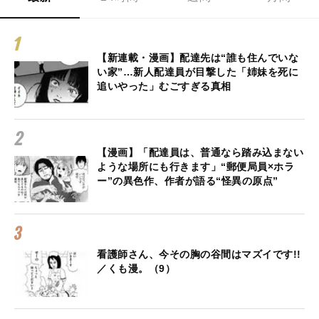
【新連載・漫画】配達先は“誰も住んでいな
い家”…新人配達員が目撃した「姉妹を死に
追いやった」むごすぎる真相
【漫画】「配達員は、普通なら踏み込まない
ような場所にも行きます」“郵便局員×ホラ
ー”の異色作、作者が語る“怪異の原点”
看護師さん、今その胸の谷間はマズイです!!
／くも漫。（9）