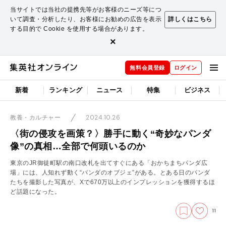
当サイトでは当社の提携先等がお客様のニーズ等につ
いて調査・分析したり、お客様にお勧めの広告を表示
詳しくはこちら
する目的で Cookie を使用する場合があります。
×
無料会員登録
ログイン
新着
ランキング
ニュース
特集
ビジネス
2024.10.26
教養・カルチャー
〈街の侵攻を画策？〉勝手に動く“奇妙なパンダ
像”の真相…全部で何頭いるのか
東京のJR御徒町駅の南口改札を出てすぐにある「おかちまちパンダ広
場」には、人知れず動く“パンダのオブジェ”がある。とある日のパンダ
たちを撮影した写真が、Xで670万以上のインプレッションを獲得するほ
ど話題になった。
11