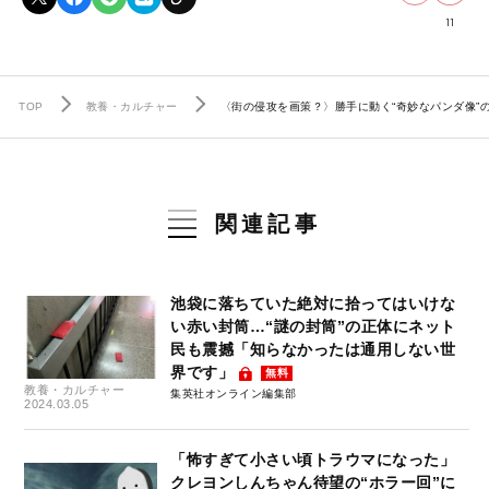
11
TOP
教養・カルチャー
〈街の侵攻を画策？〉勝手に動く“奇妙なパンダ像”
関連記事
池袋に落ちていた絶対に拾ってはいけな
い赤い封筒…“謎の封筒”の正体にネット
民も震撼「知らなかったは通用しない世
界です」
無料
教養・カルチャー
集英社オンライン編集部
2024.03.05
「怖すぎて小さい頃トラウマになった」
クレヨンしんちゃん待望の“ホラー回”に