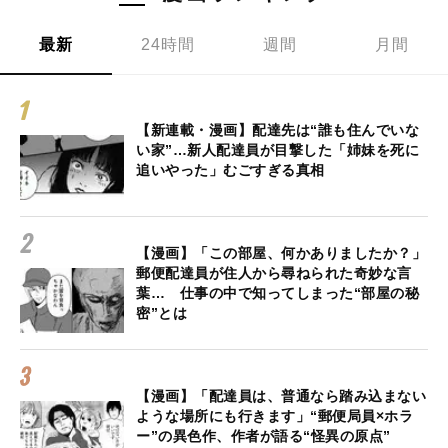
最新
24時間
週間
月間
【新連載・漫画】配達先は“誰も住んでいな
い家”…新人配達員が目撃した「姉妹を死に
追いやった」むごすぎる真相
【漫画】「この部屋、何かありましたか？」
郵便配達員が住人から尋ねられた奇妙な言
葉… 仕事の中で知ってしまった“部屋の秘
密”とは
【漫画】「配達員は、普通なら踏み込まない
ような場所にも行きます」“郵便局員×ホラ
ー”の異色作、作者が語る“怪異の原点”