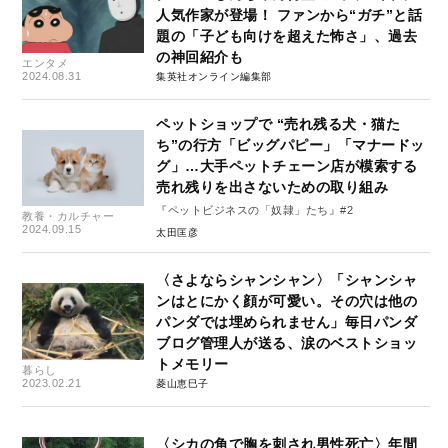
人気作家が登場！ ファンから“ガチ”と話
題の「子ども向けを超えた怖さ」、過去
の神回紹介も
エンタメ
2024.08.31
集英社オンライン編集部
ペットショップで “売れ残る犬・猫た
ち”の行方「ビッグパピー」「マナードッ
グ」…大手ペットチェーン店が模索する
売れ残りを出さないための取り組み
『ペットビジネスの「奴隷」たち』#2
教養・カルチャー
2024.09.15
太田匡彦
〈さよならシャンシャン〉「シャンシャ
ンはとにかく顔が可愛い。その穴は他の
パンダでは埋められません」毎日パンダ
ブログ管理人が送る、涙のベストショッ
トメモリー
暮らし
2023.02.21
菱山恵巳子
〈シカの角で胸を刺され男性死亡〉年間