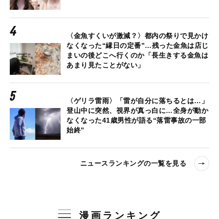
〈金魚すくいが激減？〉都内の祭りで見かけ
なくなった“縁日の定番”…残った金魚は店じ
まいの後どこへ行くのか「長生きする金魚は
あまり見たことがない」
〈ゲリラ雷雨〉「雷が自分に落ちるとは…」
登山中に突然、視界が真っ白に…全身が動か
なくなった41歳男性が語る“落雷事故の一部
始終”
ニュースランキングの一覧を見る
漫画ランキング