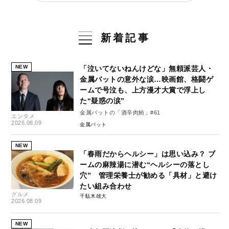
新着記事
NEW
「泣いてないねんけどな」無頼派芸人・
金属バットの意外な涙…映画館、格闘ゲ
ームで号泣も、上方漫才大賞で浮上し
た“疑惑の涙”
金属バットの「酒辛肉鮪」#61
エンタメ
2026.08.09
金属バット
NEW
「春雨だからヘルシー」は思い込み？ ブ
ームの麻辣湯に潜む“ヘルシーの落とし
穴” 管理栄養士が勧める「具材」と避け
たい組み合わせ
グルメ
千駄木雄大
2026.08.09
NEW