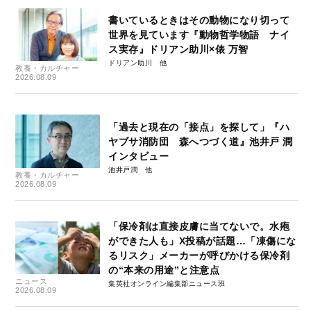
書いているときはその動物になり切って
世界を見ています『動物哲学物語 ナイ
ス実存』ドリアン助川×俵 万智
ドリアン助川
教養・カルチャー
2026.08.09
「過去と現在の「接点」を探して」『ハ
ヤブサ消防団 森へつづく道』池井戸 潤
インタビュー
池井戸潤
教養・カルチャー
2026.08.09
「保冷剤は直接皮膚に当てないで。水疱
ができた人も」X投稿が話題…「凍傷にな
るリスク」メーカーが呼びかける保冷剤
の“本来の用途”と注意点
ニュース
集英社オンライン編集部ニュース班
2026.08.09