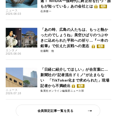
選！ NVIDIA一強時代に終止符を打つ「誰
もが知っている」あの会社とは
有料
ニュース
石井僚一
2026.08.03
「あの時、広島の人たちは、もっと熱か
ったのでしょうね」美空ひばりのつぶや
きに込められた平和への祈り…『一本の
鉛筆』で伝えた反戦への意志
有料
エンタメ
佐藤剛
2025.08.06
「日経に紹介してほしい」が合言葉に…
新聞社の“記者流出ドミノ”が止まらな
い 「TikToker化まで求められた」現場
記者から不満続出
有料
ニュース
集英社オンライン編集部ニュース班
2026.07.18
会員限定記事一覧を見る