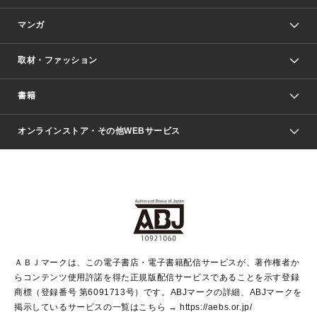
マンガ
取材・ファッション
少年マンガ
週刊少年ジャンプ
書籍
ファッション・美容
青年マンガ
ジャンプSQ.
Seventeen
週刊ヤングジャンプ
オンラインストア・その他WEBサービス
文芸・文庫・総合
芸能・情報・スポーツ
少女マンガ
Vジャンプ
non-no Web
ヤングジャンプ定期購読デジタル
すばる
Myojo
オンラインストア
りぼん
学芸・ノンフィクション・新書
最強ジャンプ
女性マンガ
@BAILA
ヤンジャン＋
小説すばる
週プレNEWS
マーガレット
集英社OTOコンテンツ
集英社 学芸編集部
少年ジャンプ＋
その他WEBサービス
クッキー
ライトノベル・ノベライズ
MAQUIA ONLINE
となりのヤングジャンプ
集英社 文芸ステーション
週プレ グラジャパ！
別冊マーガレット
SHUEISHA MANGA-ART HERITAGE
集英社 ビジネス書
ゼブラック
ココハナ
SHUEISHA ADNAVI
SPUR.JP
集英社Webマガジン Cobalt
グランドジャンプ
web 集英社文庫
キッズ
web Sportiva
マンガMee
ジャンプキャラクターズストア
集英社新書
ジャンプルーキー！
月刊オフィスユー
ＡＢＪマークは、この電子書店・電子書籍配信サービスが、著作権者か
EDITOR'S LAB
LEE
集英社オレンジ文庫
ウルトラジャンプ
青春と読書
パラスポ＋！
らコンテンツ使用許諾を得た正規版配信サービスであることを示す登録
集英社みらい文庫
リマコミ＋
HAPPY PLUS STORE
集英社新書プラス
ジャンプTOON
商標（登録番号 第6091713号）です。ABJマークの詳細、ABJマークを
Marisol
シフォン文庫
アジア人物史
S-KIDS.LAND
マンガMeets
掲示しているサービスの一覧はこちら →
https://aebs.or.jp/
shueisha vox
よみタイ
S-MANGA