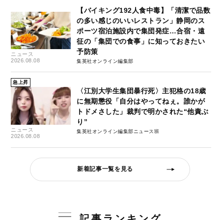
【バイキング192人食中毒】「清潔で品数
の多い感じのいいレストラン」静岡のス
ポーツ宿泊施設内で集団発症…合宿・遠
征の「集団での食事」に知っておきたい
予防策
ニュース
2026.08.08
集英社オンライン編集部
急上昇
〈江別大学生集団暴行死〉主犯格の18歳
に無期懲役「自分はやってねぇ。誰かが
トドメさした」裁判で明かされた“他責ぶ
り”
ニュース
集英社オンライン編集部ニュース班
2026.08.08
新着記事一覧を見る
記事ランキング