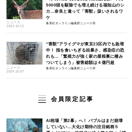
5000頭を駆除でも増え続ける福知山のシ
カ…奈良と違って「害獣」扱いされるワ
ケ
ニュース
集英社オンライン編集部ニュース班
2024.10.12
“害獣”アライグマが東京23区内でも急増
中！ 指を食いちぎる凶暴さ、感染症の恐
れも…「繁殖力が強く家の屋根裏に棲み
ついてしまう」被害総額は４億円超
ニュース
集英社オンライン編集部ニュース班
2024.10.07
会員限定記事
AI相場「第2幕」へ！ バブルはまだ崩壊
していない…大化け期待の注目銘柄５