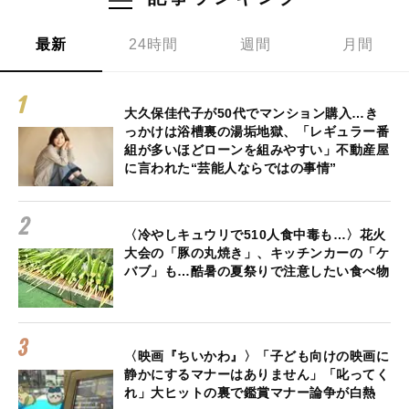
最新
24時間
週間
月間
大久保佳代子が50代でマンション購入…き
っかけは浴槽裏の湯垢地獄、「レギュラー番
組が多いほどローンを組みやすい」不動産屋
に言われた“芸能人ならではの事情”
〈冷やしキュウリで510人食中毒も…〉花火
大会の「豚の丸焼き」、キッチンカーの「ケ
バブ」も…酷暑の夏祭りで注意したい食べ物
〈映画『ちいかわ』〉「子ども向けの映画に
静かにするマナーはありません」「叱ってく
れ」大ヒットの裏で鑑賞マナー論争が白熱