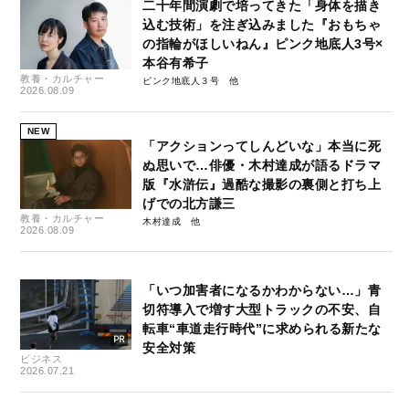
二十年間演劇で培ってきた「身体を描き
込む技術」を注ぎ込みました『おもちゃ
の指輪がほしいねん』ピンク地底人3号×
本谷有希子
教養・カルチャー
ピンク地底人３号
2026.08.09
NEW
「アクションってしんどいな」本当に死
ぬ思いで…俳優・木村達成が語るドラマ
版『水滸伝』過酷な撮影の裏側と打ち上
げでの北方謙三
教養・カルチャー
木村達成
2026.08.09
「いつ加害者になるかわからない…」青
切符導入で増す大型トラックの不安、自
転車“車道走行時代”に求められる新たな
安全対策
ビジネス
2026.07.21