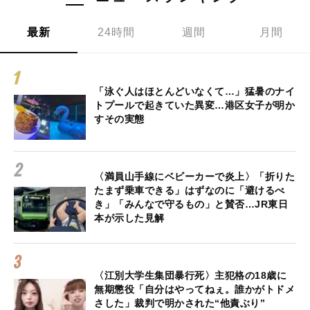
最新
24時間
週間
月間
「泳ぐ人はほとんどいなくて…」猛暑のナイ
トプールで起きていた異変…港区女子が明か
すその実態
〈満員山手線にベビーカーで炎上〉「折りた
たまず乗車できる」はずなのに「避けるべ
き」「みんなで守るもの」と賛否…JR東日
本が示した見解
〈江別大学生集団暴行死〉主犯格の18歳に
無期懲役「自分はやってねぇ。誰かがトドメ
さした」裁判で明かされた“他責ぶり”