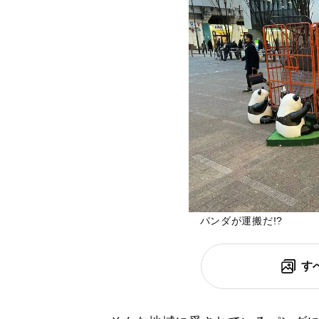
パンダが運搬だ!?
す