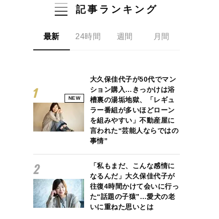
記事ランキング
最新
24時間
週間
月間
大久保佳代子が50代でマン
ション購入…きっかけは浴
NEW
槽裏の湯垢地獄、「レギュ
ラー番組が多いほどローン
を組みやすい」不動産屋に
言われた“芸能人ならではの
事情”
「私もまだ、こんな感情に
なるんだ」大久保佳代子が
往復4時間かけて会いに行っ
た“話題の子猿”…愛犬の老
いに重ねた思いとは