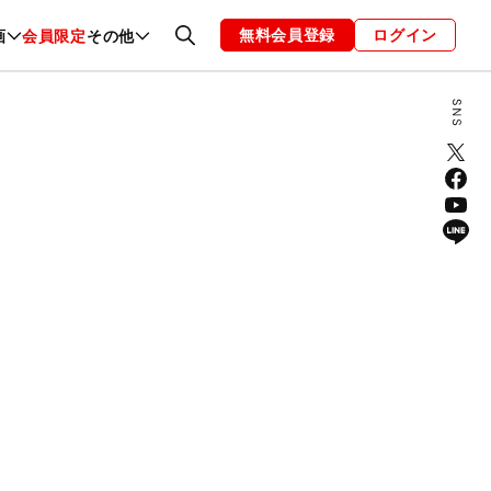
無料会員登録
ログイン
画
会員限定
その他
ファッション
恋愛・結婚
編集部
お知らせ