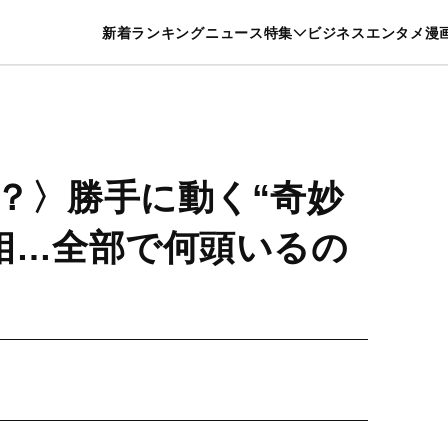
特集一覧を見る
漫画一覧を見る
新着
ランキング
ニュース
特集
ビジネス
エンタメ
漫
養・カルチャー
暮らし
スポーツ
ヘルスケア
美容
グルメ
？〉勝手に動く“奇妙
相…全部で何頭いるの