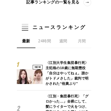
記事ランキングの一覧を見る
ニュースランキング
最新
24時間
週間
月間
〈江別大学生集団暴行死〉
NEW
主犯格の18歳に無期懲役
「自分はやってねぇ。誰か
がトドメさした」裁判で明
かされた“他責ぶり”
〈江別・集団暴行死〉「グ
ロかった…」全裸にして、
髪にライターで火をつけ、