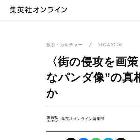
教
2024.10.26
教養・カルチャー
〈街の侵攻を画策
なパンダ像”の真
か
集英社オンライン編集部