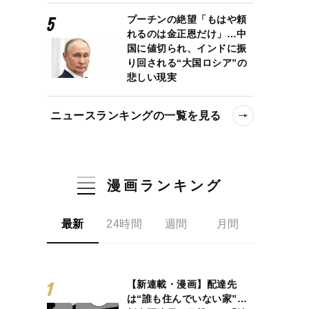
プーチンの絶望「もはや頼
れるのは金正恩だけ」…中
国に値切られ、インドに振
り回される“大国ロシア”の
悲しい現実
ニュースランキングの一覧を見る
漫画ランキング
最新
24時間
週間
月間
【新連載・漫画】配達先
は“誰も住んでいない家”…