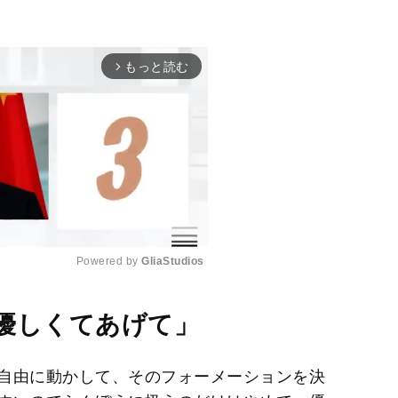
もっと読む
arrow_forward_ios
Powered by 
GliaStudios
M
優しくてあげて」
u
t
自由に動かして、そのフォーメーションを決
e