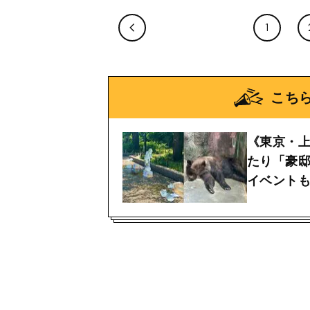
1
こち
《東京・
たり「豪
イベント