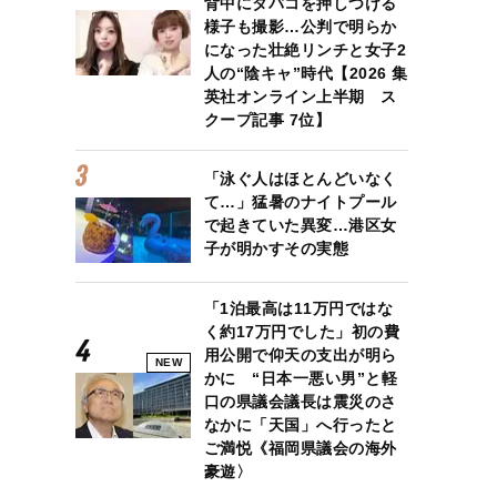
背中にタバコを押しつける
様子も撮影…公判で明らか
になった壮絶リンチと女子2
人の“陰キャ”時代【2026 集
英社オンライン上半期 ス
クープ記事 7位】
「泳ぐ人はほとんどいなく
て…」猛暑のナイトプール
で起きていた異変…港区女
子が明かすその実態
「1泊最高は11万円ではな
く約17万円でした」初の費
用公開で仰天の支出が明ら
NEW
かに “日本一悪い男”と軽
口の県議会議長は震災のさ
なかに「天国」へ行ったと
ご満悦《福岡県議会の海外
豪遊〉