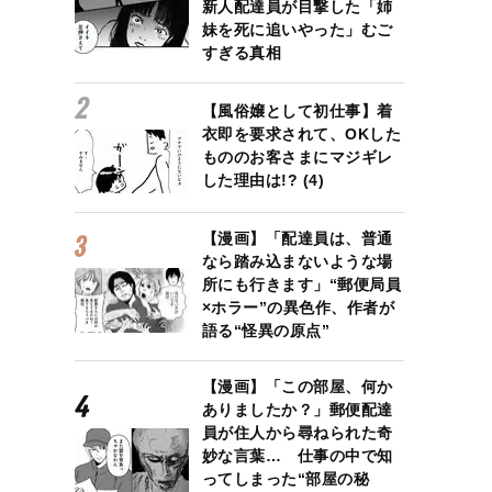
新人配達員が目撃した「姉
妹を死に追いやった」むご
すぎる真相
【風俗嬢として初仕事】着
衣即を要求されて、OKした
もののお客さまにマジギレ
した理由は!? (4)
【漫画】「配達員は、普通
なら踏み込まないような場
所にも行きます」“郵便局員
×ホラー”の異色作、作者が
語る“怪異の原点”
【漫画】「この部屋、何か
ありましたか？」郵便配達
員が住人から尋ねられた奇
妙な言葉… 仕事の中で知
ってしまった“部屋の秘