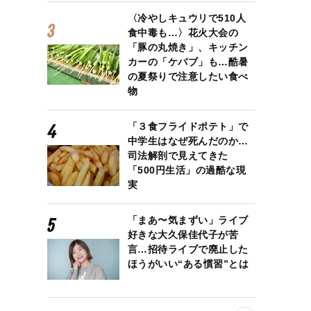
〈冷やしキュウリで510人
食中毒も…〉花火大会の
「豚の丸焼き」、キッチン
カーの「ケバブ」も…酷暑
の夏祭りで注意したい食べ
物
「３食フライドポテト」で
中学生はなぜ死んだのか…
司法解剖で見えてきた
「500円生活」の過酷な現
実
「まあ〜気まずい」ライブ
好きな大久保佳代子が苦
言…招待ライブで廃止した
ほうがいい“ある慣習”とは