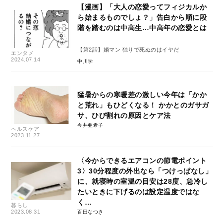
【漫画】「大人の恋愛ってフィジカルか
ら始まるものでしょ？」告白から順に段
階を踏むのは中高生…中高年の恋愛とは
【第2話】婚マン 独りで死ぬのはイヤだ
エンタメ
2024.07.14
中川学
猛暑からの寒暖差の激しい今年は「かか
と荒れ」もひどくなる！ かかとのガサガ
サ、ひび割れの原因とケア法
今井亜希子
ヘルスケア
2023.11.27
〈今からできるエアコンの節電ポイント
3〉30分程度の外出なら「つけっぱなし」
に、就寝時の室温の目安は28度、急冷し
たいときに下げるのは設定温度ではな
く…
暮らし
2023.08.31
百田なつき