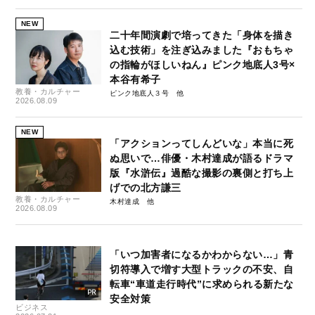
NEW
二十年間演劇で培ってきた「身体を描き
込む技術」を注ぎ込みました『おもちゃ
の指輪がほしいねん』ピンク地底人3号×
本谷有希子
教養・カルチャー
ピンク地底人３号
2026.08.09
NEW
「アクションってしんどいな」本当に死
ぬ思いで…俳優・木村達成が語るドラマ
版『水滸伝』過酷な撮影の裏側と打ち上
げでの北方謙三
教養・カルチャー
木村達成
2026.08.09
「いつ加害者になるかわからない…」青
切符導入で増す大型トラックの不安、自
転車“車道走行時代”に求められる新たな
安全対策
ビジネス