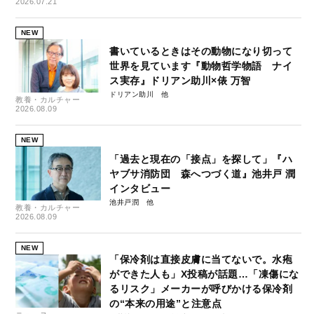
2026.07.21
NEW
書いているときはその動物になり切って
世界を見ています『動物哲学物語 ナイ
ス実存』ドリアン助川×俵 万智
ドリアン助川
教養・カルチャー
2026.08.09
NEW
「過去と現在の「接点」を探して」『ハ
ヤブサ消防団 森へつづく道』池井戸 潤
インタビュー
池井戸潤
教養・カルチャー
2026.08.09
NEW
「保冷剤は直接皮膚に当てないで。水疱
ができた人も」X投稿が話題…「凍傷にな
るリスク」メーカーが呼びかける保冷剤
の“本来の用途”と注意点