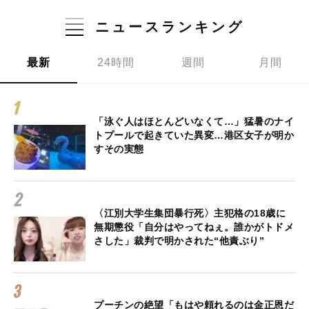
ニュースランキング
最新
24時間
週間
月間
「泳ぐ人はほとんどいなくて…」猛暑のナイ
トプールで起きていた異変…港区女子が明か
すその実態
〈江別大学生集団暴行死〉主犯格の18歳に
無期懲役「自分はやってねぇ。誰かがトドメ
さした」裁判で明かされた“他責ぶり”
プーチンの絶望「もはや頼れるのは金正恩だ