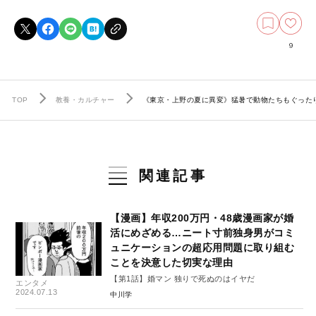
9
TOP
教養・カルチャー
《東京・上野の夏に異変》猛暑で動物たちもぐった
関連記事
【漫画】年収200万円・48歳漫画家が婚
活にめざめる…ニート寸前独身男がコミ
ュニケーションの超応用問題に取り組む
ことを決意した切実な理由
【第1話】婚マン 独りで死ぬのはイヤだ
エンタメ
2024.07.13
中川学