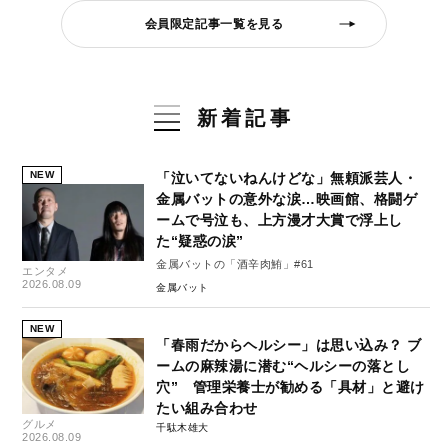
会員限定記事一覧を見る
新着記事
NEW
「泣いてないねんけどな」無頼派芸人・
金属バットの意外な涙…映画館、格闘ゲ
ームで号泣も、上方漫才大賞で浮上し
た“疑惑の涙”
金属バットの「酒辛肉鮪」#61
エンタメ
2026.08.09
金属バット
NEW
「春雨だからヘルシー」は思い込み？ ブ
ームの麻辣湯に潜む“ヘルシーの落とし
穴” 管理栄養士が勧める「具材」と避け
たい組み合わせ
グルメ
千駄木雄大
2026.08.09