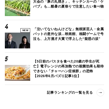
大会の「豚の丸焼き」、キッチンカーの「ケ
バブ」も…酷暑の夏祭りで注意したい食べ物
「泣いてないねんけどな」無頼派芸人・金属
NEW
バットの意外な涙…映画館、格闘ゲームで号
泣も、上方漫才大賞で浮上した“疑惑の涙”
【5日前のパスタを食べた20歳の学生が死
亡】電子レンジの再加熱での殺菌効果も期待
できない「チャーハン症候群」の恐怖
【2026年6月バズり記事1位】
記事ランキングの一覧を見る