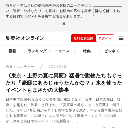
当サイトでは当社の提携先等がお客様のニーズ等につ
いて調査・分析したり、お客様にお勧めの広告を表示
詳しくはこちら
する目的で Cookie を使用する場合があります。
×
無料会員登録
ログイン
新着
ランキング
ニュース
特集
ビジネス
2024.07.21
教養・カルチャー
《東京・上野の夏に異変》猛暑で動物たちもぐっ
たり「豪邸にあるじゅうたんかな？」氷を使った
イベントもまさかの大惨事
日本中で気温40度近くになる地域が相次ぐなど、近年、日本の夏は「猛
暑」を超えた「酷暑」と呼ばれ、「災害級の暑さ」という言葉まで誕生
した。今年は7月初旬から早くも異常な暑さが続き、今から夏本番が心配
される状況だ。この暑さには人間だけでなく動物たちもお手上げのほ
か、涼をとるはずのイベントにも影響が……。