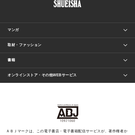
マンガ
取材・ファッション
少年マンガ
週刊少年ジャンプ
書籍
ファッション・美容
青年マンガ
ジャンプSQ.
Seventeen
週刊ヤングジャンプ
オンラインストア・その他WEBサービス
文芸・文庫・総合
芸能・情報・スポーツ
少女マンガ
Vジャンプ
non-no Web
ヤングジャンプ定期購読デジタル
すばる
Myojo
オンラインストア
りぼん
学芸・ノンフィクション・新書
最強ジャンプ
女性マンガ
@BAILA
ヤンジャン＋
小説すばる
週プレNEWS
マーガレット
集英社OTOコンテンツ
集英社 学芸編集部
少年ジャンプ＋
その他WEBサービス
クッキー
ライトノベル・ノベライズ
MAQUIA ONLINE
となりのヤングジャンプ
集英社 文芸ステーション
週プレ グラジャパ！
別冊マーガレット
SHUEISHA MANGA-ART HERITAGE
集英社 ビジネス書
ゼブラック
ココハナ
SHUEISHA ADNAVI
SPUR.JP
集英社Webマガジン Cobalt
グランドジャンプ
web 集英社文庫
キッズ
web Sportiva
マンガMee
ジャンプキャラクターズストア
集英社新書
ジャンプルーキー！
月刊オフィスユー
ＡＢＪマークは、この電子書店・電子書籍配信サービスが、著作権者か
EDITOR'S LAB
LEE
集英社オレンジ文庫
ウルトラジャンプ