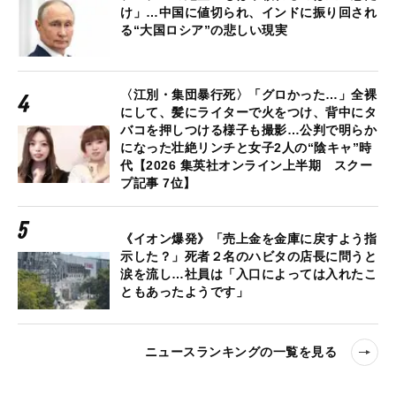
け」…中国に値切られ、インドに振り回され
る“大国ロシア”の悲しい現実
〈江別・集団暴行死〉「グロかった…」全裸
にして、髪にライターで火をつけ、背中にタ
バコを押しつける様子も撮影…公判で明らか
になった壮絶リンチと女子2人の“陰キャ”時
代【2026 集英社オンライン上半期 スクー
プ記事 7位】
《イオン爆発》「売上金を金庫に戻すよう指
示した？」死者２名のハビタの店長に問うと
涙を流し…社員は「入口によっては入れたこ
ともあったようです」
ニュースランキングの一覧を見る