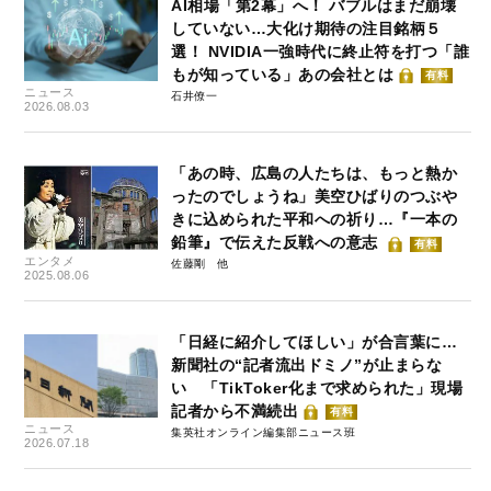
AI相場「第2幕」へ！ バブルはまだ崩壊
していない…大化け期待の注目銘柄５
選！ NVIDIA一強時代に終止符を打つ「誰
もが知っている」あの会社とは
有料
ニュース
石井僚一
2026.08.03
「あの時、広島の人たちは、もっと熱か
ったのでしょうね」美空ひばりのつぶや
きに込められた平和への祈り…『一本の
鉛筆』で伝えた反戦への意志
有料
エンタメ
佐藤剛
2025.08.06
「日経に紹介してほしい」が合言葉に…
新聞社の“記者流出ドミノ”が止まらな
い 「TikToker化まで求められた」現場
記者から不満続出
有料
ニュース
集英社オンライン編集部ニュース班
2026.07.18