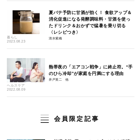
夏バテ予防に甘酒が効く！ 食欲アップ＆
消化促進になる発酵調味料・甘酒を使っ
たドリンク＆おかずで猛暑を乗り切る
〈レシピつき〉
暮らし
清水紫織
2023.08.23
熱帯夜の「エアコン戦争」に終止符。“手
のひら冷却”が家庭を円満にする理由
井戸英二
ヘルスケア
2022.08.09
会員限定記事