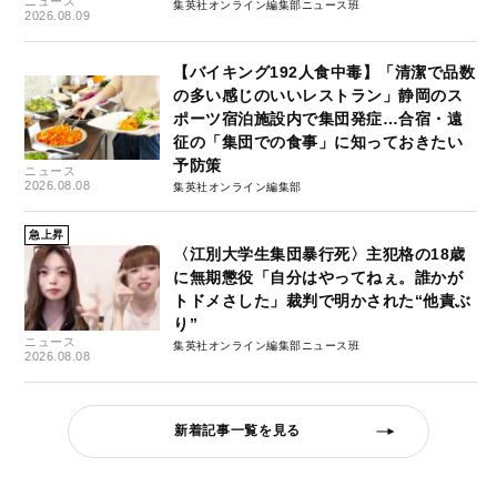
ニュース
集英社オンライン編集部ニュース班
2026.08.09
【バイキング192人食中毒】「清潔で品数
の多い感じのいいレストラン」静岡のス
ポーツ宿泊施設内で集団発症…合宿・遠
征の「集団での食事」に知っておきたい
予防策
ニュース
2026.08.08
集英社オンライン編集部
急上昇
〈江別大学生集団暴行死〉主犯格の18歳
に無期懲役「自分はやってねぇ。誰かが
トドメさした」裁判で明かされた“他責ぶ
り”
ニュース
集英社オンライン編集部ニュース班
2026.08.08
新着記事一覧を見る