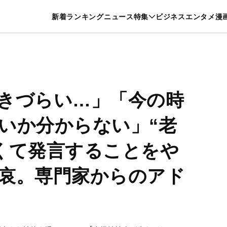
特集一覧を見る
漫画一覧を見る
新着
ランキング
ニュース
特集
ビジネス
エンタメ
漫
養・カルチャー
暮らし
スポーツ
ヘルスケア
美容
グルメ
きづらい…」「今の時
いか分からない」“老
くて発言することをや
哀。専門家からのアド