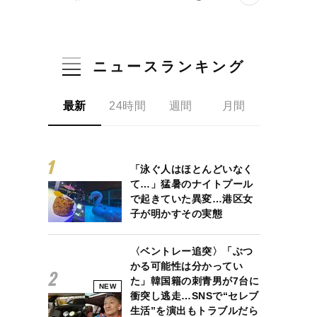
ニュースランキング
最新
24時間
週間
月間
「泳ぐ人はほとんどいなく
て…」猛暑のナイトプール
で起きていた異変…港区女
子が明かすその実態
〈ベントレー追突〉「ぶつ
かる可能性は分かってい
た」韓国籍の刺青男が7台に
NEW
衝突し逃走…SNSで“セレブ
生活”を演出もトラブルだら