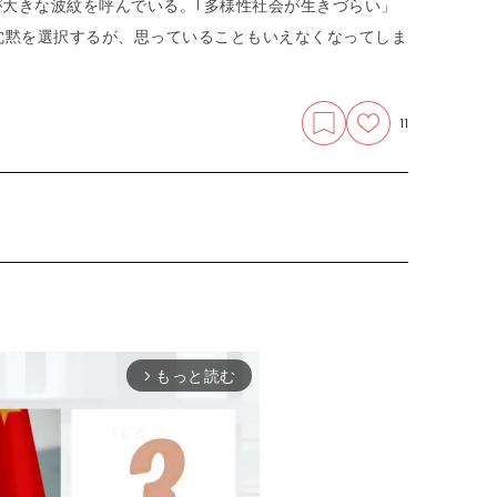
が大きな波紋を呼んでいる。｢多様性社会が生きづらい」
沈黙を選択するが、思っていることもいえなくなってしま
11
もっと読む
arrow_forward_ios