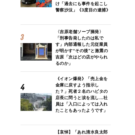
け「過去にも事件を起こし
警察沙汰」《3度目の逮捕》
〈吉原老舗ソープ摘発〉
「刑事告発したのは私で
す」内部通報した元従業員
が明かす“その後”と激震の
吉原「次はどの店がやられ
るのか」
《イオン爆発》「売上金を
金庫に戻すよう指示し
た？」死者２名のハビタの
店長に問うと涙を流し…社
員は「入口によっては入れ
たこともあったようです」
【哀悼】「あれ清水良太郎