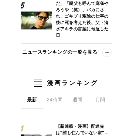
だ」「親父も呼んで麻雀や
ろうや（笑）」バカにさ
れ、ゴキブリ駆除の仕事の
後に死を考えた後、父・清
水アキラの言葉に号泣した
日
ニュースランキングの一覧を見る
漫画ランキング
最新
24時間
週間
月間
【新連載・漫画】配達先
は“誰も住んでいない家”…