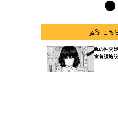
1
こち
親の性交
童養護施