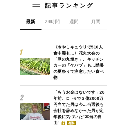
記事ランキング
最新
24時間
週間
月間
〈冷やしキュウリで510人
食中毒も…〉花火大会の
「豚の丸焼き」、キッチン
カーの「ケバブ」も…酷暑
の夏祭りで注意したい食べ
物
「もうお金はないです」20
年前、ロト6で３億2000万
円当てた男は今…当選後も
会社を辞めなかった男が定
年後に気づいた“本当の自
由”
有料