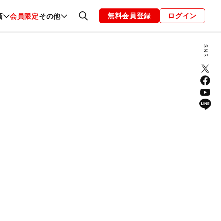
無料会員登録
ログイン
画
会員限定
その他
ファッション
恋愛・結婚
編集部
お知らせ