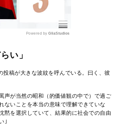
Powered by 
GliaStudios
M
らい」
u
t
性の投稿が大きな波紋を呼んでいる。曰く、彼
e
罵声が当然の昭和（的価値観の中で）で過ご
れないことを本当の意味で理解できていな
沈黙を選択していて、結果的に社会での自由
い｣