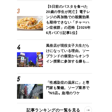
【5日前のパスタを食べた
20歳の学生が死亡】電子レ
ンジの再加熱での殺菌効果
も期待できない「チャーハ
ン症候群」の恐怖【2026年
6月バズり記事1位】
風俗店が現役女子大生だら
けになっている理由。ソー
プランドの個室からオンラ
イン授業に参加する嬢も…
「性感染症の温床に」と専
門家も警鐘。ソープ業界で
〝NS店〟急増のワケ
記事ランキングの一覧を見る