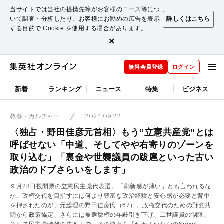
当サイトでは当社の提携先等がお客様のニーズ等につ
いて調査・分析したり、お客様にお勧めの広告を表示
詳しくはこちら
する目的で Cookie を使用する場合があります。
×
無料会員登録
ログイン
新着
ランキング
ニュース
特集
ビジネス
2024.09.22
教養・カルチャー
〈独占・野田佳彦元首相〉もう“立憲共産党”とは
呼ばせない「中道、そしてやや右寄りのゾーンを
取り込む」「裏金や世襲議員の跋扈といった古い
政治のドブさらいをします」
９月23日投開票の立憲民主党代表選。「刷新感が薄い」とも言われるな
か、政権交代を目指すには何より豊富な政治経験と安心感が必要と背中
を押されたのが、元総理の野田佳彦氏（67）。政権交代のための野党共
闘から政策協定、さらには被選挙権の年齢引き下げ、二世議員の制限、