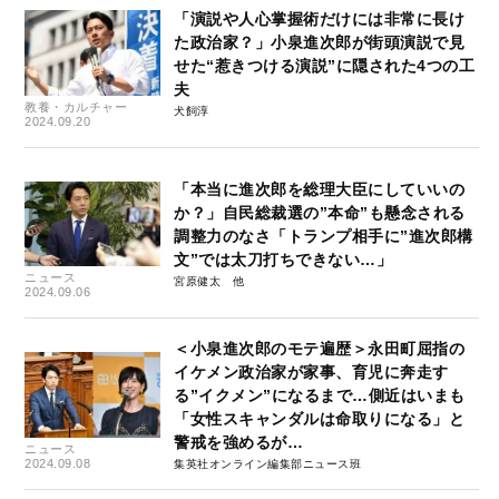
「演説や人心掌握術だけには非常に長け
た政治家？」小泉進次郎が街頭演説で見
せた“惹きつける演説”に隠された4つの工
夫
教養・カルチャー
犬飼淳
2024.09.20
「本当に進次郎を総理大臣にしていいの
か？」自民総裁選の”本命”も懸念される
調整力のなさ「トランプ相手に”進次郎構
文”では太刀打ちできない…」
ニュース
宮原健太
2024.09.06
＜小泉進次郎のモテ遍歴＞永田町屈指の
イケメン政治家が家事、育児に奔走す
る”イクメン”になるまで…側近はいまも
「女性スキャンダルは命取りになる」と
警戒を強めるが…
ニュース
2024.09.08
集英社オンライン編集部ニュース班