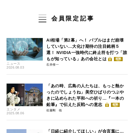
会員限定記事
AI相場「第2幕」へ！ バブルはまだ崩壊
していない…大化け期待の注目銘柄５
選！ NVIDIA一強時代に終止符を打つ「誰
もが知っている」あの会社とは
有料
ニュース
石井僚一
2026.08.03
「あの時、広島の人たちは、もっと熱か
ったのでしょうね」美空ひばりのつぶや
きに込められた平和への祈り…『一本の
鉛筆』で伝えた反戦への意志
有料
エンタメ
佐藤剛
2025.08.06
「日経に紹介してほしい」が合言葉に…