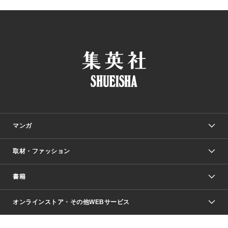
マンガ
取材・ファッション
少年マンガ
週刊少年ジャンプ
書籍
ファッション・美容
青年マンガ
ジャンプSQ.
Seventeen
週刊ヤングジャンプ
オンラインストア・その他WEBサービス
文芸・文庫・総合
芸能・情報・スポーツ
少女マンガ
Vジャンプ
non-no Web
ヤングジャンプ定期購読デジタル
すばる
Myojo