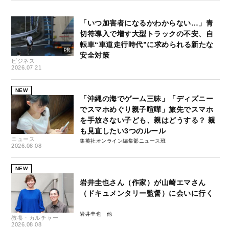
「いつ加害者になるかわからない…」青
切符導入で増す大型トラックの不安、自
転車“車道走行時代”に求められる新たな
安全対策
ビジネス
2026.07.21
NEW
「沖縄の海でゲーム三昧」「ディズニー
でスマホめぐり親子喧嘩」旅先でスマホ
を手放さない子ども、親はどうする？ 親
も見直したい3つのルール
ニュース
集英社オンライン編集部ニュース班
2026.08.08
NEW
岩井圭也さん（作家）が山崎エマさん
（ドキュメンタリー監督）に会いに行く
岩井圭也
教養・カルチャー
2026.08.08