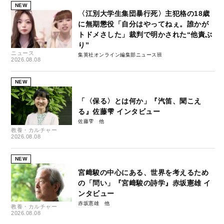
NEW
〈江別大学生集団暴行死〉主犯格の18歳
に無期懲役「自分はやってねぇ。誰かが
トドメさした」裁判で明かされた“他責ぶ
り”
ニュース
集英社オンライン編集部ニュース班
2026.08.08
NEW
「〈保る〉とは何か」『汽笛、聞こえ
る』佐藤雫 インタビュー
佐藤雫
教養・カルチャー
2026.08.08
NEW
宮﨑駿の中心にある、世界を考えるため
の「問い」『宮﨑駿の詩学』赤坂憲雄 イ
ンタビュー
赤坂憲雄
教養・カルチャー
2026.08.08