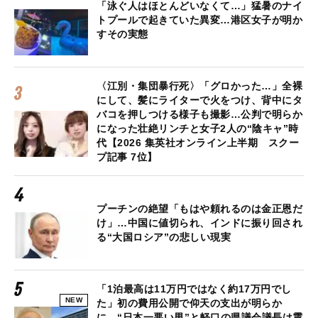
「泳ぐ人はほとんどいなくて…」猛暑のナイ
トプールで起きていた異変…港区女子が明か
すその実態
〈江別・集団暴行死〉「グロかった…」全裸
にして、髪にライターで火をつけ、背中にタ
バコを押しつける様子も撮影…公判で明らか
になった壮絶リンチと女子2人の“陰キャ”時
代【2026 集英社オンライン上半期 スクー
プ記事 7位】
プーチンの絶望「もはや頼れるのは金正恩だ
け」…中国に値切られ、インドに振り回され
る“大国ロシア”の悲しい現実
「1泊最高は11万円ではなく約17万円でし
NEW
た」初の費用公開で仰天の支出が明らか
に “日本一悪い男”と軽口の県議会議長は震