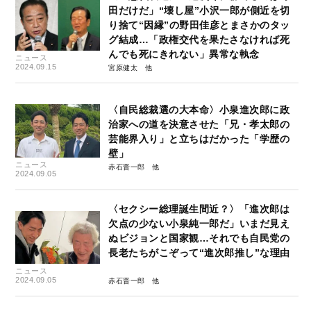
田だけだ」“壊し屋”小沢一郎が側近を切
り捨て“因縁”の野田佳彦とまさかのタッ
グ結成…「政権交代を果たさなければ死
んでも死にきれない」異常な執念
ニュース
2024.09.15
宮原健太
〈自民総裁選の大本命〉小泉進次郎に政
治家への道を決意させた「兄・孝太郎の
芸能界入り」と立ちはだかった「学歴の
壁」
ニュース
赤石晋一郎
2024.09.05
〈セクシー総理誕生間近？〉「進次郎は
欠点の少ない小泉純一郎だ」いまだ見え
ぬビジョンと国家観…それでも自民党の
長老たちがこぞって“進次郎推し”な理由
ニュース
2024.09.05
赤石晋一郎