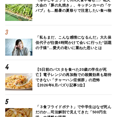
〈冷やしキュウリで510人食中毒も…〉花火
大会の「豚の丸焼き」、キッチンカーの「ケ
バブ」も…酷暑の夏祭りで注意したい食べ物
「私もまだ、こんな感情になるんだ」大久保
佳代子が往復4時間かけて会いに行った“話題
の子猿”…愛犬の老いに重ねた思いとは
【5日前のパスタを食べた20歳の学生が死
亡】電子レンジの再加熱での殺菌効果も期待
できない「チャーハン症候群」の恐怖
【2026年6月バズり記事1位】
「３食フライドポテト」で中学生はなぜ死ん
だのか…司法解剖で見えてきた「500円生