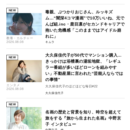
NEW
毒親、ぶつかりおじさん、ルッキズ
ム…“闇深4コマ漫画”で10万いいね、元で
んぱ組.inc・鹿目凛がセカンドキャリアで
抱いた危機感「このままではアイドル崩
れに」
教養・カルチャー
2026.08.08
キムラ
大久保佳代子が50代でマンション購入…
NEW
きっかけは浴槽裏の湯垢地獄、「レギュ
ラー番組が多いほどローンを組みやす
い」不動産屋に言われた“芸能人ならでは
の事情”
エンタメ
大久保佳代子のほどほどな毎日#22
2026.08.08
大久保佳代子
NEW
名画の歴史と背景を知り、時空を超えて
旅をする『旅から生まれた名画』中野京
子 インタビュー
中野京子