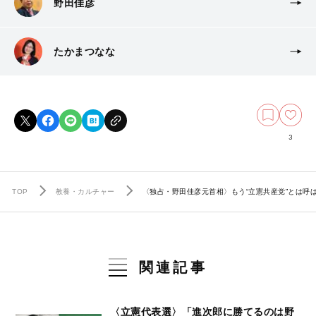
野田佳彦
たかまつなな
3
TOP
教養・カルチャー
〈独占・野田佳彦元首相〉もう“立憲共産党”とは
関連記事
〈立憲代表選〉「進次郎に勝てるのは野