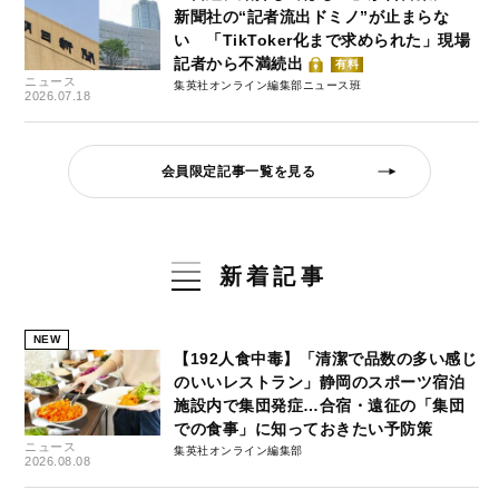
新聞社の“記者流出ドミノ”が止まらな
い 「TikToker化まで求められた」現場
記者から不満続出
有料
ニュース
集英社オンライン編集部ニュース班
2026.07.18
会員限定記事一覧を見る
新着記事
NEW
【192人食中毒】「清潔で品数の多い感じ
のいいレストラン」静岡のスポーツ宿泊
施設内で集団発症…合宿・遠征の「集団
での食事」に知っておきたい予防策
ニュース
集英社オンライン編集部
2026.08.08