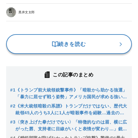
黒井文太郎
続きを読む
この記事のまとめ
#1
《トランプ前大統領銃撃事件》「暗殺から助かる強運」
「暴力に屈せず戦う姿勢」アメリカ国民が求める強いリ
ーダー像を見せたトランプに“風”は吹くか？
#2
《米大統領暗殺の系譜》トランプだけではない、歴代大
統領45人のうち3人に1人が暗殺事件を経験…過去の犯
人から浮かび上がる共通項とは
#3
〈突き上げた拳だけでない〉「特徴的なのは眉、横に広
がった唇、支持者に目線がいくと表情が変わり…」銃撃
直後のトランプ氏の”心理状態”を分析。一方、会見での