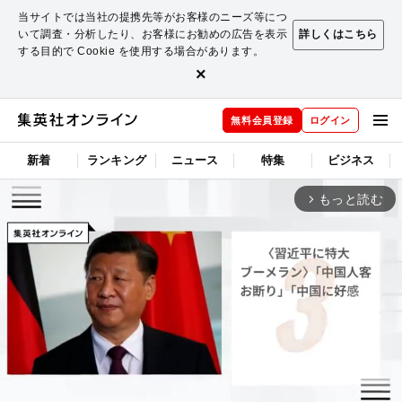
当サイトでは当社の提携先等がお客様のニーズ等につ
いて調査・分析したり、お客様にお勧めの広告を表示
詳しくはこちら
する目的で Cookie を使用する場合があります。
×
無料会員登録
ログイン
新着
ランキング
ニュース
特集
ビジネス
もっと読む
arrow_forward_ios