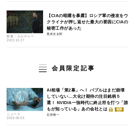
【CIAの暗躍を暴露】ロシア軍の侵攻をウ
クライナが押し返せた最大の要因にCIAの
秘密工作があった
黒井文太郎
教養・カルチャー
2023.10.27
会員限定記事
AI相場「第2幕」へ！ バブルはまだ崩壊
していない…大化け期待の注目銘柄５
選！ NVIDIA一強時代に終止符を打つ「誰
もが知っている」あの会社とは
有料
ニュース
石井僚一
2026.08.03