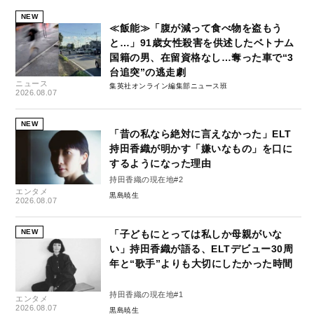
NEW
≪飯能≫「腹が減って食べ物を盗もう
と…」91歳女性殺害を供述したベトナム
国籍の男、在留資格なし…奪った車で“3
台追突”の逃走劇
ニュース
集英社オンライン編集部ニュース班
2026.08.07
NEW
「昔の私なら絶対に言えなかった」ELT
持田香織が明かす「嫌いなもの」を口に
するようになった理由
持田香織の現在地#2
エンタメ
黒島暁生
2026.08.07
NEW
「子どもにとっては私しか母親がいな
い」持田香織が語る、ELTデビュー30周
年と“歌手”よりも大切にしたかった時間
持田香織の現在地#1
エンタメ
2026.08.07
黒島暁生