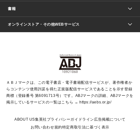
週刊少年ジャンプ
書籍
ファッション・美容
青年マンガ
ジャンプSQ.
Seventeen
週刊ヤングジャンプ
オンラインストア・その他WEBサービス
文芸・文庫・総合
芸能・情報・スポーツ
少女マンガ
Vジャンプ
non-no Web
ヤングジャンプ定期購読デジタル
すばる
Myojo
オンラインストア
りぼん
学芸・ノンフィクション・新書
最強ジャンプ
女性マンガ
@BAILA
ヤンジャン＋
小説すばる
週プレNEWS
マーガレット
集英社OTOコンテンツ
集英社 学芸編集部
少年ジャンプ＋
その他WEBサービス
クッキー
ライトノベル・ノベライズ
MAQUIA ONLINE
となりのヤングジャンプ
集英社 文芸ステーション
週プレ グラジャパ！
別冊マーガレット
SHUEISHA MANGA-ART HERITAGE
集英社 ビジネス書
ゼブラック
ココハナ
SHUEISHA ADNAVI
SPUR.JP
集英社Webマガジン Cobalt
グランドジャンプ
web 集英社文庫
キッズ
web Sportiva
マンガMee
ジャンプキャラクターズストア
集英社新書
ジャンプルーキー！
月刊オフィスユー
ＡＢＪマークは、この電子書店・電子書籍配信サービスが、著作権者か
EDITOR'S LAB
LEE
集英社オレンジ文庫
ウルトラジャンプ
青春と読書
パラスポ＋！
らコンテンツ使用許諾を得た正規版配信サービスであることを示す登録
集英社みらい文庫
リマコミ＋
HAPPY PLUS STORE
集英社新書プラス
ジャンプTOON
商標（登録番号 第6091713号）です。ABJマークの詳細、ABJマークを
Marisol
シフォン文庫
アジア人物史
S-KIDS.LAND
マンガMeets
掲示しているサービスの一覧はこちら →
https://aebs.or.jp/
shueisha vox
よみタイ
S-MANGA
Web éclat
ダッシュエックス文庫
LEEマルシェ
kotoba
集英社ジャンプリミックス
ABOUT US
集英社プライバシーガイドライン
広告掲載について
T JAPAN:The New York Times Style Magazine
JUMP j BOOKS
お問い合わせ
規約
特定商取引法に基づく表示
SHOP Marisol
e!集英社
集英社コミック文庫
集英社女性誌ポータル
éclat premium