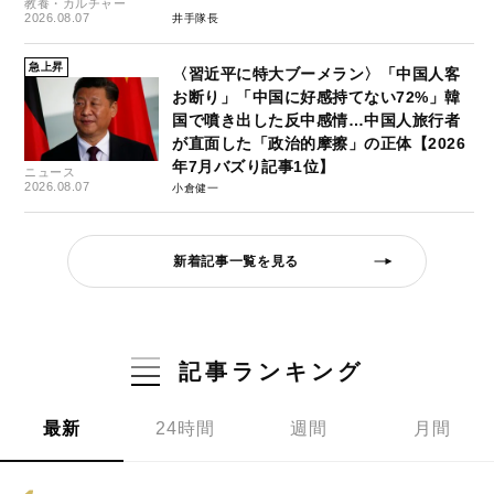
教養・カルチャー
2026.08.07
井手隊長
急上昇
〈習近平に特大ブーメラン〉「中国人客
お断り」「中国に好感持てない72%」韓
国で噴き出した反中感情…中国人旅行者
が直面した「政治的摩擦」の正体【2026
年7月バズり記事1位】
ニュース
2026.08.07
小倉健一
新着記事一覧を見る
記事ランキング
最新
24時間
週間
月間