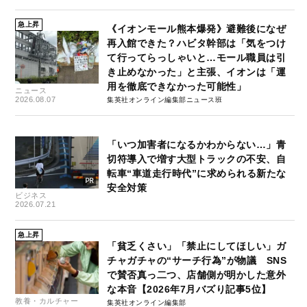
急上昇
《イオンモール熊本爆発》避難後になぜ
再入館できた？ハビタ幹部は「気をつけ
て行ってらっしゃいと…モール職員は引
き止めなかった」と主張、イオンは「運
用を徹底できなかった可能性」
ニュース
2026.08.07
集英社オンライン編集部ニュース班
「いつ加害者になるかわからない…」青
切符導入で増す大型トラックの不安、自
転車“車道走行時代”に求められる新たな
安全対策
ビジネス
2026.07.21
急上昇
「貧乏くさい」「禁止にしてほしい」ガ
チャガチャの“サーチ行為”が物議 SNS
で賛否真っ二つ、店舗側が明かした意外
な本音【2026年7月バズり記事5位】
教養・カルチャー
集英社オンライン編集部