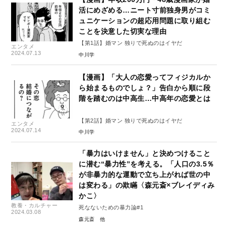
活にめざめる…ニート寸前独身男がコミ
ュニケーションの超応用問題に取り組む
ことを決意した切実な理由
【第1話】婚マン 独りで死ぬのはイヤだ
エンタメ
2024.07.13
中川学
【漫画】「大人の恋愛ってフィジカルか
ら始まるものでしょ？」告白から順に段
階を踏むのは中高生…中高年の恋愛とは
【第2話】婚マン 独りで死ぬのはイヤだ
エンタメ
2024.07.14
中川学
「暴力はいけません」と決めつけること
に潜む“暴力性”を考える。「人口の3.5％
が非暴力的な運動で立ち上がれば世の中
は変わる」の欺瞞〈森元斎×ブレイディみ
かこ〉
教養・カルチャー
死なないための暴力論#1
2024.03.08
森元斎