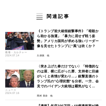
関連記事
《トランプ前大統領銃撃事件》「暗殺か
ら助かる強運」「暴力に屈せず戦う姿
勢」アメリカ国民が求める強いリーダー
像を見せたトランプに“風”は吹くか？
教養・カルチャー
2024.07.14
久保慎
〈突き上げた拳だけでない〉「特徴的な
のは眉、横に広がった唇、支持者に目線
がいくと表情が変わり…」銃撃直後のト
ランプ氏の”心理状態”を分析。一方、会
見でのバイデン大統領は覇気がなく…
ニュース
2024.07.16
岡村 美奈
【漫画】年収200万円・48歳漫画家が婚