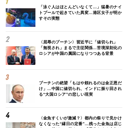
「泳ぐ人はほとんどいなくて…」猛暑のナイ
トプールで起きていた異変…港区女子が明か
すその実態
〈屈辱のプーチン〉習近平に「値切られ」
「無視され」まるで主従関係…苦境深刻化の
ロシアが中国の属国になりつつある背景
プーチンの絶望「もはや頼れるのは金正恩だ
け」…中国に値切られ、インドに振り回され
る“大国ロシア”の悲しい現実
〈金魚すくいが激減？〉都内の祭りで見かけ
なくなった“縁日の定番”…残った金魚は店じ