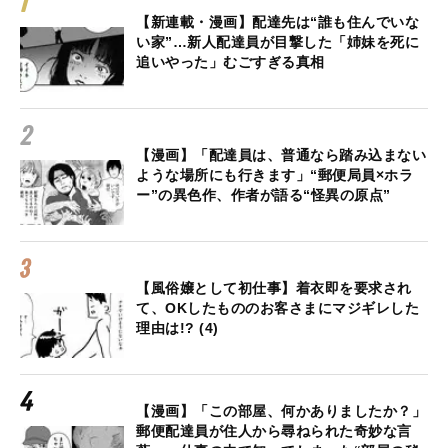
【新連載・漫画】配達先は“誰も住んでいな
い家”…新人配達員が目撃した「姉妹を死に
追いやった」むごすぎる真相
【漫画】「配達員は、普通なら踏み込まない
ような場所にも行きます」“郵便局員×ホラ
ー”の異色作、作者が語る“怪異の原点”
【風俗嬢として初仕事】着衣即を要求され
て、OKしたもののお客さまにマジギレした
理由は!? (4)
【漫画】「この部屋、何かありましたか？」
郵便配達員が住人から尋ねられた奇妙な言