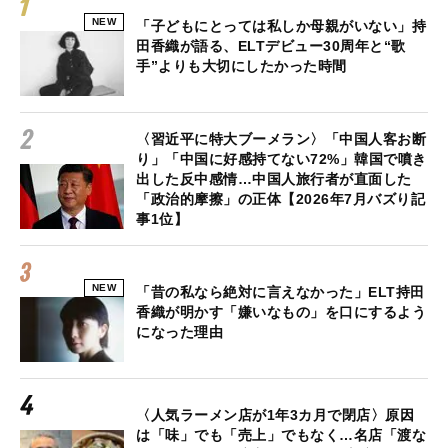
NEW
「子どもにとっては私しか母親がいない」持
田香織が語る、ELTデビュー30周年と“歌
手”よりも大切にしたかった時間
〈習近平に特大ブーメラン〉「中国人客お断
り」「中国に好感持てない72%」韓国で噴き
出した反中感情…中国人旅行者が直面した
「政治的摩擦」の正体【2026年7月バズり記
事1位】
NEW
「昔の私なら絶対に言えなかった」ELT持田
香織が明かす「嫌いなもの」を口にするよう
になった理由
〈人気ラーメン店が1年3カ月で閉店〉原因
は「味」でも「売上」でもなく…名店「渡な