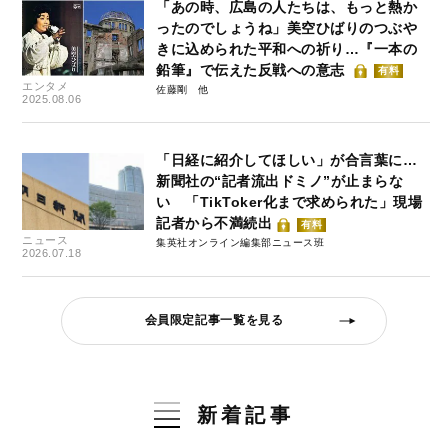
「あの時、広島の人たちは、もっと熱か
ったのでしょうね」美空ひばりのつぶや
きに込められた平和への祈り…『一本の
鉛筆』で伝えた反戦への意志
有料
エンタメ
佐藤剛
2025.08.06
「日経に紹介してほしい」が合言葉に…
新聞社の“記者流出ドミノ”が止まらな
い 「TikToker化まで求められた」現場
記者から不満続出
有料
ニュース
集英社オンライン編集部ニュース班
2026.07.18
会員限定記事一覧を見る
新着記事