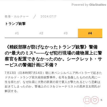
Powered by 
GliaStudios
Mute
2024.07.17
教養・カルチャー
トランプ銃撃
#1
#2
#3
#4
《精鋭部隊が防げなかったトランプ銃撃》警備
の“最大のミス”――なぜ犯行現場の建物屋上に警
察官を配置できなかったのか。シークレット・サ
ービスの警備計画に不備？
7月13日（日本時間7月14日）朝に米ペンシルベニア州バトラーで起きた
ドナルド・トランプ前大統領銃撃事件。右耳を負傷したものの九死に一
生を得たが、なぜ白昼に大勢の群衆の前で要人が撃たれるという悲劇は
起きてしまったのか。警備上のミスをジャーナリストの黒井文太郎氏が
解説する。
5