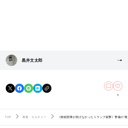
黒井文太郎
5
TOP
教養・カルチャー
《精鋭部隊が防げなかったトランプ銃撃》警備の“