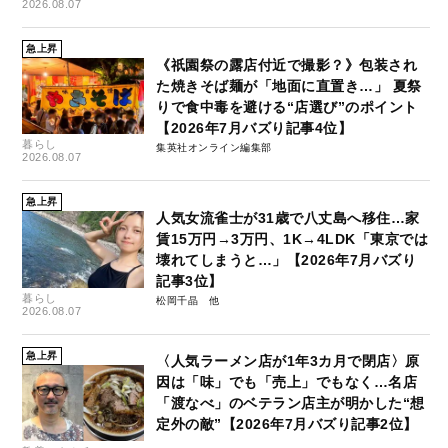
2026.08.07
急上昇
《祇園祭の露店付近で撮影？》包装され
た焼きそば麺が「地面に直置き…」 夏祭
りで食中毒を避ける“店選び”のポイント
【2026年7月バズり記事4位】
暮らし
集英社オンライン編集部
2026.08.07
急上昇
人気女流雀士が31歳で八丈島へ移住…家
賃15万円→3万円、1K→4LDK「東京では
壊れてしまうと…」【2026年7月バズり
記事3位】
暮らし
松岡千晶
2026.08.07
急上昇
〈人気ラーメン店が1年3カ月で閉店〉原
因は「味」でも「売上」でもなく…名店
「渡なべ」のベテラン店主が明かした“想
定外の敵”【2026年7月バズり記事2位】