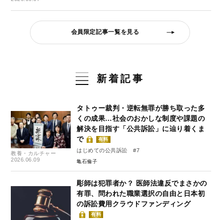
会員限定記事一覧を見る
新着記事
タトゥー裁判・逆転無罪が勝ち取った多
くの成果…社会のおかしな制度や課題の
解決を目指す「公共訴訟」に辿り着くま
で
有料
はじめての公共訴訟 #7
教養・カルチャー
2026.06.09
亀石倫子
彫師は犯罪者か？ 医師法違反でまさかの
有罪、問われた職業選択の自由と日本初
の訴訟費用クラウドファンディング
有料