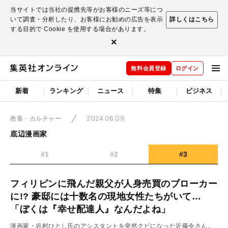
当サイトでは当社の提携先等がお客様のニーズ等につ
いて調査・分析したり、お客様にお勧めの広告を表示
詳しくはこちら
する目的で Cookie を使用する場合があります。
×
無料会員登録
ログイン
新着
ランキング
ニュース
特集
ビジネス
2024.06.09
教養・カルチャー
底辺漫画家
#1
#2
#3
フィリピンに飛んだ親父が人身売買のブローカー
に!? 豪邸には十数名の現地女性たちがいて…
「ぼくは『幸せ配達人』なんだよね」
漫画家・谷村ひとし氏のアシスタントを突然クビになった近藤令さん。