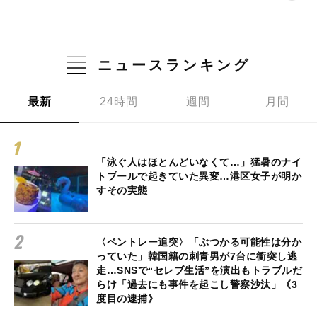
ニュースランキング
最新
24時間
週間
月間
「泳ぐ人はほとんどいなくて…」猛暑のナイ
トプールで起きていた異変…港区女子が明か
すその実態
〈ベントレー追突〉「ぶつかる可能性は分か
っていた」韓国籍の刺青男が7台に衝突し逃
走…SNSで“セレブ生活”を演出もトラブルだ
らけ「過去にも事件を起こし警察沙汰」《3
度目の逮捕》