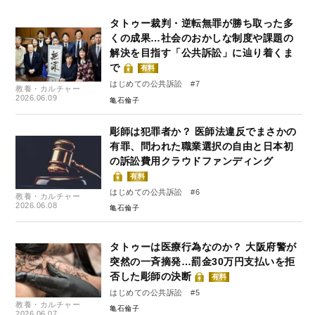
タトゥー裁判・逆転無罪が勝ち取った多
くの成果…社会のおかしな制度や課題の
解決を目指す「公共訴訟」に辿り着くま
で
有料
はじめての公共訴訟 #7
教養・カルチャー
2026.06.09
亀石倫子
彫師は犯罪者か？ 医師法違反でまさかの
有罪、問われた職業選択の自由と日本初
の訴訟費用クラウドファンディング
有料
はじめての公共訴訟 #6
教養・カルチャー
2026.06.08
亀石倫子
タトゥーは医療行為なのか？ 大阪府警が
突然の一斉摘発…罰金30万円支払いを拒
否した彫師の決断
有料
はじめての公共訴訟 #5
教養・カルチャー
亀石倫子
2026.06.07