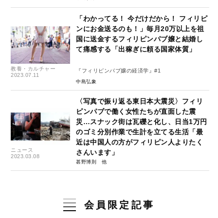
「わかってる！ 今だけだから！ フィリピ
ンにお金送るのも！」毎月20万以上を祖
国に送金するフィリピンパブ嬢と結婚し
て痛感する「出稼ぎに頼る国家体質」
教養・カルチャー
『フィリピンパブ嬢の経済学』#1
2023.07.11
中島弘象
〈写真で振り返る東日本大震災〉フィリ
ピンパブで働く女性たちが直面した震
災…スナック街は瓦礫と化し、日当1万円
のゴミ分別作業で生計を立てる生活「最
近は中国人の方がフィリピン人よりたく
ニュース
さんいます」
2023.03.08
甚野博則
会員限定記事