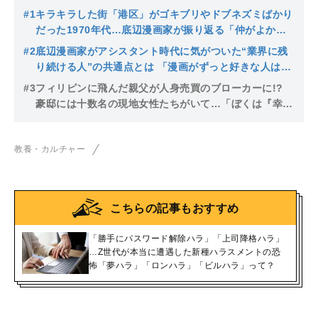
#1
キラキラした街「港区」がゴキブリやドブネズミばかり
だった1970年代…底辺漫画家が振り返る「仲がよかっ
たのが“小指のない”おじさんで」
#2
底辺漫画家がアシスタント時代に気がついた“業界に残
り続ける人”の共通点とは 「漫画がずっと好きな人はあ
んまり残れない」
#3
フィリピンに飛んだ親父が人身売買のブローカーに!?
豪邸には十数名の現地女性たちがいて…「ぼくは『幸せ
配達人』なんだよね」
教養・カルチャー
こちらの記事もおすすめ
「勝手にパスワード解除ハラ」「上司降格ハラ」
…Z世代が本当に遭遇した新種ハラスメントの恐
怖「夢ハラ」「ロンハラ」「ビルハラ」って？