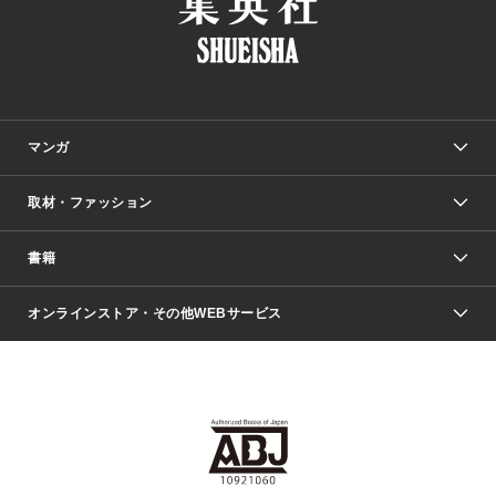
マンガ
取材・ファッション
少年マンガ
週刊少年ジャンプ
書籍
ファッション・美容
青年マンガ
ジャンプSQ.
Seventeen
週刊ヤングジャンプ
オンラインストア・その他WEBサービス
文芸・文庫・総合
芸能・情報・スポーツ
少女マンガ
Vジャンプ
non-no Web
ヤングジャンプ定期購読デジタル
すばる
Myojo
オンラインストア
りぼん
学芸・ノンフィクション・新書
最強ジャンプ
女性マンガ
@BAILA
ヤンジャン＋
小説すばる
週プレNEWS
マーガレット
集英社OTOコンテンツ
集英社 学芸編集部
少年ジャンプ＋
その他WEBサービス
クッキー
ライトノベル・ノベライズ
MAQUIA ONLINE
となりのヤングジャンプ
集英社 文芸ステーション
週プレ グラジャパ！
別冊マーガレット
SHUEISHA MANGA-ART HERITAGE
集英社 ビジネス書
ゼブラック
ココハナ
SHUEISHA ADNAVI
SPUR.JP
集英社Webマガジン Cobalt
グランドジャンプ
web 集英社文庫
キッズ