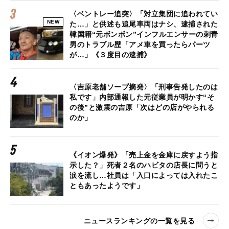
〈ベントレー追突〉「対立集団に追われてい
NEW
た…」と供述も追尾車両はナシ、逮捕された
韓国籍“元ボンボン”インフルエンサーの刺青
男のトラブル歴「アメ車を買ったらパーツ
が…」《３度目の逮捕》
〈吉原老舗ソープ摘発〉「刑事告発したのは
私です」内部通報した元従業員が明かす“そ
の後”と激震の吉原「次はどの店がやられる
のか」
《イオン爆発》「売上金を金庫に戻すよう指
示した？」死者２名のハビタの店長に問うと
涙を流し…社員は「入口によっては入れたこ
ともあったようです」
ニュースランキングの一覧を見る