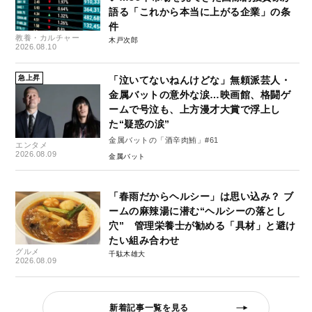
語る「これから本当に上がる企業」の条
件
教養・カルチャー
木戸次郎
2026.08.10
急上昇
「泣いてないねんけどな」無頼派芸人・
金属バットの意外な涙…映画館、格闘ゲ
ームで号泣も、上方漫才大賞で浮上し
た“疑惑の涙”
金属バットの「酒辛肉鮪」#61
エンタメ
2026.08.09
金属バット
「春雨だからヘルシー」は思い込み？ ブ
ームの麻辣湯に潜む“ヘルシーの落とし
穴” 管理栄養士が勧める「具材」と避け
たい組み合わせ
グルメ
千駄木雄大
2026.08.09
新着記事一覧を見る