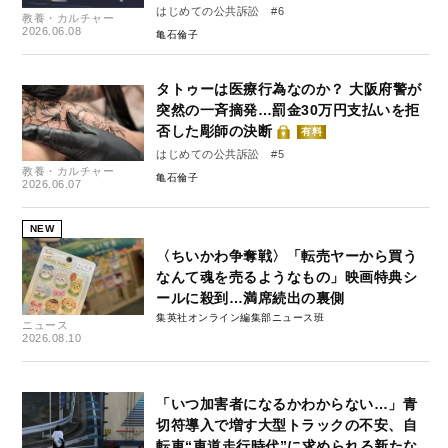
はじめての公共訴訟 #6
教養・カルチャー
2026.06.08
亀石倫子
タトゥーは医療行為なのか？ 大阪府警が
突然の一斉摘発…罰金30万円支払いを拒
否した彫師の決断
有料
はじめての公共訴訟 #5
教養・カルチャー
亀石倫子
2026.06.07
NEW
〈ちいかわ争奪戦〉「転売ヤーから買う
なんて魂を売るようなもの」映画特典シ
ールに殺到…満席続出の裏側
集英社オンライン編集部ニュース班
ニュース
2026.08.10
「いつ加害者になるかわからない…」青
切符導入で増す大型トラックの不安、自
転車“車道走行時代”に求められる新たな