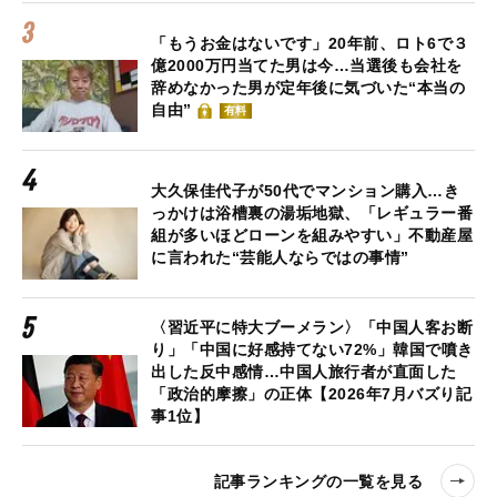
「もうお金はないです」20年前、ロト6で３
億2000万円当てた男は今…当選後も会社を
辞めなかった男が定年後に気づいた“本当の
自由”
有料
大久保佳代子が50代でマンション購入…き
っかけは浴槽裏の湯垢地獄、「レギュラー番
組が多いほどローンを組みやすい」不動産屋
に言われた“芸能人ならではの事情”
〈習近平に特大ブーメラン〉「中国人客お断
り」「中国に好感持てない72%」韓国で噴き
出した反中感情…中国人旅行者が直面した
「政治的摩擦」の正体【2026年7月バズり記
事1位】
記事ランキングの一覧を見る