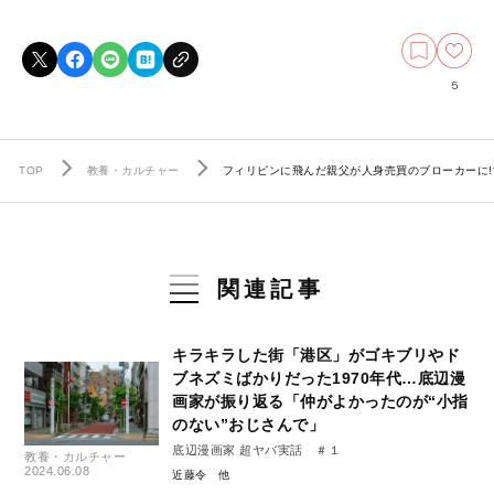
5
TOP
教養・カルチャー
フィリピンに飛んだ親父が人身売買のブローカーに!
関連記事
キラキラした街「港区」がゴキブリやド
ブネズミばかりだった1970年代…底辺漫
画家が振り返る「仲がよかったのが“小指
のない”おじさんで」
底辺漫画家 超ヤバ実話 ＃１
教養・カルチャー
2024.06.08
近藤令