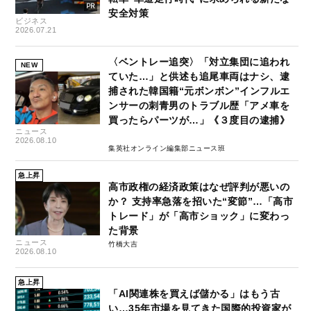
安全対策
ビジネス
2026.07.21
〈ベントレー追突〉「対立集団に追われ
NEW
ていた…」と供述も追尾車両はナシ、逮
捕された韓国籍“元ボンボン”インフルエ
ンサーの刺青男のトラブル歴「アメ車を
買ったらパーツが…」《３度目の逮捕》
ニュース
2026.08.10
集英社オンライン編集部ニュース班
急上昇
高市政権の経済政策はなぜ評判が悪いの
か？ 支持率急落を招いた“変節”…「高市
トレード」が「高市ショック」に変わっ
た背景
ニュース
竹橋大吉
2026.08.10
急上昇
「AI関連株を買えば儲かる」はもう古
い…35年市場を見てきた国際的投資家が