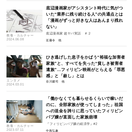
底辺漫画家がアシスタント時代に気がつ
いた“業界に残り続ける人”の共通点とは
「漫画がずっと好きな人はあんまり残れ
ない」
底辺漫画家 超ヤバ実話 ＃２
教養・カルチャー
2024.06.08
近藤令
ひき逃げした息子をかばう“裕福な加害者
家族”と、すべてを失った“貧しき被害者
遺族”…フィリピン映画がとらえる「罪悪
感」と「赦し」とは
エンタメ
谷川建司
2024.03.01
「働かなくても暮らせるくらいで稼いだ
のに、全部家族が使ってしまった」祖国
への送金を誇りに思っていたフィリピン
パブ嬢が直面した家族崩壊
『フィリピンパブ嬢の経済学』#2
教養・カルチャー
2023.07.11
中島弘象