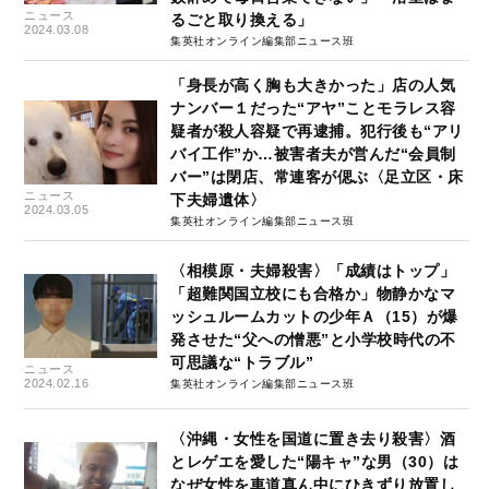
ニュース
るごと取り換える」
2024.03.08
集英社オンライン編集部ニュース班
「身長が高く胸も大きかった」店の人気
ナンバー１だった“アヤ”ことモラレス容
疑者が殺人容疑で再逮捕。犯行後も“アリ
バイ工作”か…被害者夫が営んだ“会員制
バー”は閉店、常連客が偲ぶ〈足立区・床
ニュース
下夫婦遺体〉
2024.03.05
集英社オンライン編集部ニュース班
〈相模原・夫婦殺害〉「成績はトップ」
「超難関国立校にも合格か」物静かなマ
ッシュルームカットの少年Ａ（15）が爆
発させた“父への憎悪”と小学校時代の不
可思議な“トラブル”
ニュース
2024.02.16
集英社オンライン編集部ニュース班
〈沖縄・女性を国道に置き去り殺害〉酒
とレゲエを愛した“陽キャ”な男（30）は
なぜ女性を車道真ん中にひきずり放置し