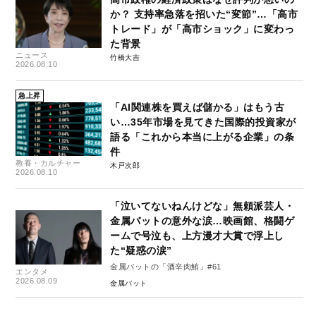
か？ 支持率急落を招いた“変節”…「高市
トレード」が「高市ショック」に変わっ
た背景
ニュース
竹橋大吉
2026.08.10
急上昇
「AI関連株を買えば儲かる」はもう古
い…35年市場を見てきた国際的投資家が
語る「これから本当に上がる企業」の条
件
教養・カルチャー
木戸次郎
2026.08.10
「泣いてないねんけどな」無頼派芸人・
金属バットの意外な涙…映画館、格闘ゲ
ームで号泣も、上方漫才大賞で浮上し
た“疑惑の涙”
金属バットの「酒辛肉鮪」#61
エンタメ
2026.08.09
金属バット