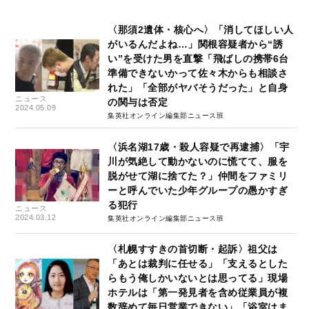
〈那須2遺体・核心へ〉「消してほしい人
がいるんだよね…」関根容疑者から“誘
い”を受けた男を直撃「飛ばしの携帯6台
準備できないかって佐々木からも相談さ
れた」「全部がヤバそうだった」と自身
ニュース
の関与は否定
2024.05.09
集英社オンライン編集部ニュース班
〈浜名湖17歳・殺人容疑で再逮捕〉「宇
川が気絶して動かないのに慌てて、服を
脱がせて湖に捨てた？」仲間をファミリ
ーと呼んでいた少年グループの愚かすぎ
る犯行
ニュース
2024.03.12
集英社オンライン編集部ニュース班
〈札幌すすきの首切断・起訴〉祖父は
「あとは裁判に任せる」「支えるとした
らもう俺しかいないとは思ってる」現場
ホテルは「第一発見者を含め従業員が複
数辞めて毎日営業できない」「浴室はま