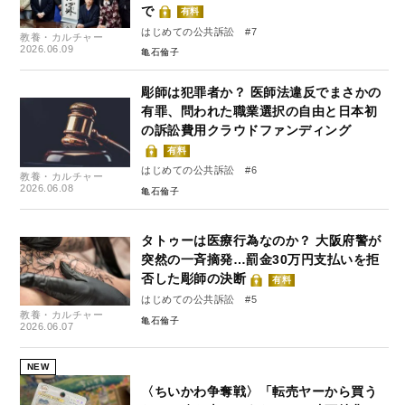
で
有料
はじめての公共訴訟 #7
教養・カルチャー
2026.06.09
亀石倫子
彫師は犯罪者か？ 医師法違反でまさかの
有罪、問われた職業選択の自由と日本初
の訴訟費用クラウドファンディング
有料
はじめての公共訴訟 #6
教養・カルチャー
2026.06.08
亀石倫子
タトゥーは医療行為なのか？ 大阪府警が
突然の一斉摘発…罰金30万円支払いを拒
否した彫師の決断
有料
はじめての公共訴訟 #5
教養・カルチャー
亀石倫子
2026.06.07
NEW
〈ちいかわ争奪戦〉「転売ヤーから買う