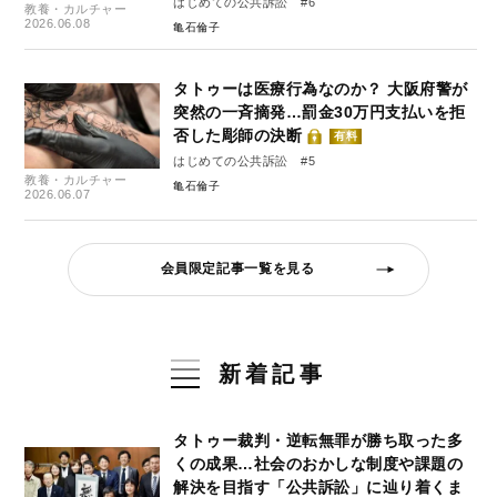
はじめての公共訴訟 #6
教養・カルチャー
2026.06.08
亀石倫子
タトゥーは医療行為なのか？ 大阪府警が
突然の一斉摘発…罰金30万円支払いを拒
否した彫師の決断
有料
はじめての公共訴訟 #5
教養・カルチャー
亀石倫子
2026.06.07
会員限定記事一覧を見る
新着記事
タトゥー裁判・逆転無罪が勝ち取った多
くの成果…社会のおかしな制度や課題の
解決を目指す「公共訴訟」に辿り着くま