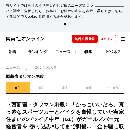
当サイトでは当社の提携先等がお客様のニーズ等につ
いて調査・分析したり、お客様にお勧めの広告を表示
詳しくはこちら
する目的で Cookie を使用する場合があります。
×
無料会員登録
ログイン
新着
ランキング
ニュース
特集
ビジネス
2024.05.09
ニュース
西新宿タワマン刺殺
#1
#2
#3
#4
･･･#9
〈西新宿・タワマン刺殺〉「かっこいいだろ」真
っ赤なスポーツカーとバイクを自慢していた実家
住まいのバツイチ中年（51）がガールズバー元
経営者を“張り込み”してまで刺殺…「金を騙し取