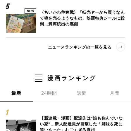
NEW
〈ちいかわ争奪戦〉「転売ヤーから買うなん
て魂を売るようなもの」映画特典シールに殺
到…満席続出の裏側
ニュースランキングの一覧を見る
漫画ランキング
最新
24時間
週間
月間
【新連載・漫画】配達先は“誰も住んでいな
い家”…新人配達員が目撃した「姉妹を死に
追いやった」むごすぎる真相