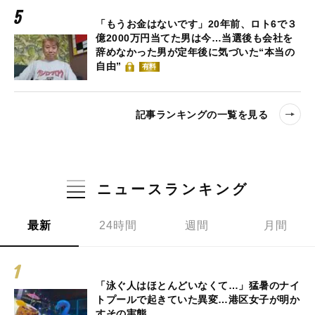
「もうお金はないです」20年前、ロト6で３
億2000万円当てた男は今…当選後も会社を
辞めなかった男が定年後に気づいた“本当の
自由”
有料
記事ランキングの一覧を見る
ニュースランキング
最新
24時間
週間
月間
「泳ぐ人はほとんどいなくて…」猛暑のナイ
トプールで起きていた異変…港区女子が明か
すその実態