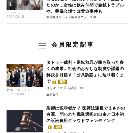
たのか…女性は飲み仲間で金銭トラブル
や、葬儀会場では脅迫事件も
ニュース
2024.02.15
集英社オンライン編集部ニュース班
会員限定記事
タトゥー裁判・逆転無罪が勝ち取った多
くの成果…社会のおかしな制度や課題の
解決を目指す「公共訴訟」に辿り着くま
で
有料
はじめての公共訴訟 #7
教養・カルチャー
2026.06.09
亀石倫子
彫師は犯罪者か？ 医師法違反でまさかの
有罪、問われた職業選択の自由と日本初
の訴訟費用クラウドファンディング
有料