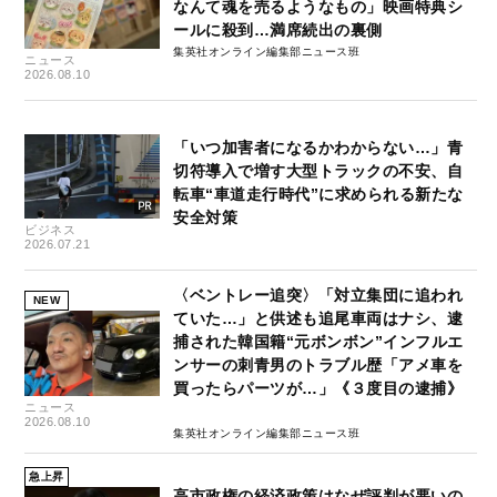
なんて魂を売るようなもの」映画特典シ
ールに殺到…満席続出の裏側
集英社オンライン編集部ニュース班
ニュース
2026.08.10
「いつ加害者になるかわからない…」青
切符導入で増す大型トラックの不安、自
転車“車道走行時代”に求められる新たな
安全対策
ビジネス
2026.07.21
〈ベントレー追突〉「対立集団に追われ
NEW
ていた…」と供述も追尾車両はナシ、逮
捕された韓国籍“元ボンボン”インフルエ
ンサーの刺青男のトラブル歴「アメ車を
買ったらパーツが…」《３度目の逮捕》
ニュース
2026.08.10
集英社オンライン編集部ニュース班
急上昇
高市政権の経済政策はなぜ評判が悪いの