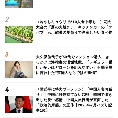
〈冷やしキュウリで510人食中毒も…〉花火
大会の「豚の丸焼き」、キッチンカーの「ケ
バブ」も…酷暑の夏祭りで注意したい食べ物
大久保佳代子が50代でマンション購入…き
っかけは浴槽裏の湯垢地獄、「レギュラー番
組が多いほどローンを組みやすい」不動産屋
に言われた“芸能人ならではの事情”
〈習近平に特大ブーメラン〉「中国人客お断
り」「中国に好感持てない72%」韓国で噴き
出した反中感情…中国人旅行者が直面した
「政治的摩擦」の正体【2026年7月バズり記
事1位】