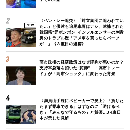
〈ベントレー追突〉「対立集団に追われてい
NEW
た…」と供述も追尾車両はナシ、逮捕された
韓国籍“元ボンボン”インフルエンサーの刺青
男のトラブル歴「アメ車を買ったらパーツ
が…」《３度目の逮捕》
高市政権の経済政策はなぜ評判が悪いのか？
支持率急落を招いた“変節”…「高市トレー
ド」が「高市ショック」に変わった背景
〈満員山手線にベビーカーで炎上〉「折りた
たまず乗車できる」はずなのに「避けるべ
き」「みんなで守るもの」と賛否…JR東日
本が示した見解