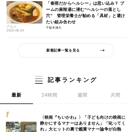
「春雨だからヘルシー」は思い込み？ ブ
ームの麻辣湯に潜む“ヘルシーの落とし
穴” 管理栄養士が勧める「具材」と避け
たい組み合わせ
グルメ
千駄木雄大
2026.08.09
新着記事一覧を見る
記事ランキング
最新
24時間
週間
月間
〈映画『ちいかわ』〉「子ども向けの映画に
静かにするマナーはありません」「叱ってく
れ」大ヒットの裏で鑑賞マナー論争が白熱