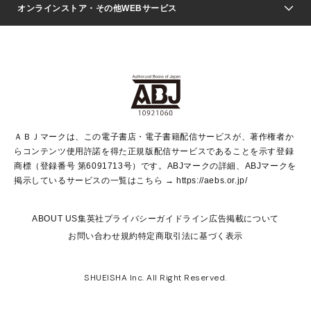
Seventeen
週刊ヤングジャンプ
オンラインストア・その他WEBサービス
文芸・文庫・総合
芸能・情報・スポーツ
少女マンガ
Vジャンプ
non-no Web
ヤングジャンプ定期購読デジタル
すばる
Myojo
オンラインストア
りぼん
学芸・ノンフィクション・新書
最強ジャンプ
女性マンガ
@BAILA
ヤンジャン＋
小説すばる
週プレNEWS
マーガレット
集英社OTOコンテンツ
集英社 学芸編集部
少年ジャンプ＋
その他WEBサービス
クッキー
ライトノベル・ノベライズ
MAQUIA ONLINE
となりのヤングジャンプ
集英社 文芸ステーション
週プレ グラジャパ！
別冊マーガレット
SHUEISHA MANGA-ART HERITAGE
集英社 ビジネス書
ゼブラック
ココハナ
SHUEISHA ADNAVI
SPUR.JP
集英社Webマガジン Cobalt
グランドジャンプ
web 集英社文庫
キッズ
web Sportiva
マンガMee
ジャンプキャラクターズストア
集英社新書
ジャンプルーキー！
月刊オフィスユー
ＡＢＪマークは、この電子書店・電子書籍配信サービスが、著作権者か
EDITOR'S LAB
LEE
集英社オレンジ文庫
ウルトラジャンプ
青春と読書
パラスポ＋！
らコンテンツ使用許諾を得た正規版配信サービスであることを示す登録
集英社みらい文庫
リマコミ＋
HAPPY PLUS STORE
集英社新書プラス
ジャンプTOON
商標（登録番号 第6091713号）です。ABJマークの詳細、ABJマークを
Marisol
シフォン文庫
アジア人物史
S-KIDS.LAND
マンガMeets
掲示しているサービスの一覧はこちら →
https://aebs.or.jp/
shueisha vox
よみタイ
S-MANGA
Web éclat
ダッシュエックス文庫
LEEマルシェ
kotoba
集英社ジャンプリミックス
ABOUT US
集英社プライバシーガイドライン
広告掲載について
T JAPAN:The New York Times Style Magazine
JUMP j BOOKS
お問い合わせ
規約
特定商取引法に基づく表示
SHOP Marisol
e!集英社
集英社コミック文庫
集英社女性誌ポータル
éclat premium
imidas
MEN'S NON-NO WEB
SHUEISHA Inc. All Right Reserved.
mirabella
UOMO