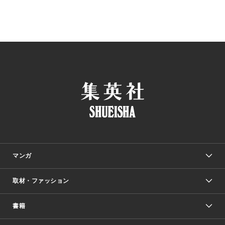
マンガ
取材・ファッション
少年マンガ
週刊少年ジャンプ
書籍
ファッション・美容
青年マンガ
ジャンプSQ.