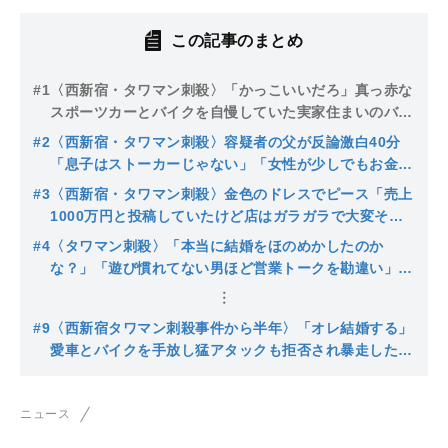
この記事のまとめ
#1
〈西新宿・タワマン刺殺〉「かっこいいだろ」真っ赤な
スポーツカーとバイクを自慢していた実家住まいのバツ
イチ中年（51）がガールズバー元経営者を“張り込
#2
〈西新宿・タワマン刺殺〉容疑者の父が反論激白40分
み”してまで刺殺…「金を騙し取られた」と逆恨みか
「息子はストーカーじゃない」「女性が少しでもお金を
返してくれたら…」被害女性との出会いはK-POPアイ
#3
〈西新宿・タワマン刺殺〉金色のドレスでピース「売上
ドルの“推し活”だった
1000万円と投稿していたけど店はガラガラで大変そう
だった」銀座ナンバー１キャバ嬢から独立しママへ…被
#4
〈タワマン刺殺〉「本当に結婚をほのめかしたのか
害者女性が抱えた苦悩と逮捕されたストーカー男との関
な？」「遊び慣れてない男ほど営業トークを勘違い」カ
係
リスマキャバ嬢たちは事件をどうみるか？「大事なもの
を売ってまでお金をつくる男もヤバイ」
#9
〈西新宿タワマン刺殺事件から半年〉「オレ結婚する」
愛車とバイクを手放し猛アタックも拒否され暴走したス
トーカー男…玄関前にシャインマスカットを置き「一回
くらい、いいだろ」
ニュース