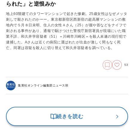
られた」と逆恨みか
地上60階建てのタワーマンションで起きた惨劇。25歳女性はなぜメッタ
刺しで殺されたのかーー。東京都新宿区西新宿の超高層マンションの敷
地内で５月８日未明、住人の女性Ａさん（25）が腹や首などをナイフで
刺される事件があり、通報で駆けつけた警視庁新宿署員が現場にいた職
業不詳、和久井学容疑者（51）＝川崎市川崎区＝を殺人未遂の現行犯で
逮捕した。Aさんは近くの病院に運ばれたが出血が激しく間もなく死
亡、同署は容疑を殺人に切り替えて和久井容疑者を調べている。
53
集英社オンライン編集部ニュース班
続きを読む