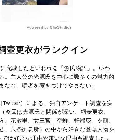
Powered by 
GliaStudios
M
に桐壺更衣がランクイン
u
t
期に完成したといわれる「源氏物語」。いわ
e
る。主人公の光源氏を中心に数多くの魅力的
まなお、読者を惹きつけてやまない。
witter）による、独自アンケート調査を実
性（今回は光源氏と関係が深い、桐壺更衣、
方、花散里、女三宮、空蝉、軒端荻、夕顔、
君、六条御息所）の中から好きな登場人物を
トでは好きな理由や嫌いな理由も調査した。