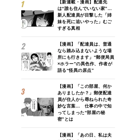
【新連載・漫画】配達先
は“誰も住んでいない家”…
新人配達員が目撃した「姉
妹を死に追いやった」むご
すぎる真相
【漫画】「配達員は、普通
なら踏み込まないような場
所にも行きます」“郵便局員
×ホラー”の異色作、作者が
語る“怪異の原点”
【漫画】「この部屋、何か
ありましたか？」郵便配達
員が住人から尋ねられた奇
妙な言葉… 仕事の中で知
ってしまった“部屋の秘
密”とは
【漫画】「あの日、私は夫