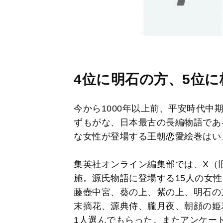
4位に明石の方、5位
今から1000年以上前、平安時代中
ずもがな、日本最古の長編物語であ
な女性が登場する王朝恋愛絵巻はい
集英社オンライン編集部では、X（旧T
施。源氏物語に登場する15人の女
藤壺中宮、葵の上、紫の上、明石の
末摘花、源典侍、朧月夜、朝顔の姫
1人選んでもらった。またアンケー