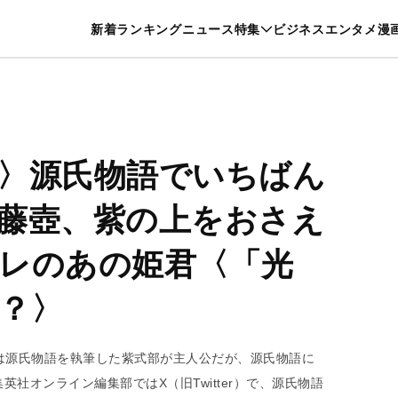
特集一覧を見る
漫画一覧を見る
新着
ランキング
ニュース
特集
ビジネス
エンタメ
漫
養・カルチャー
暮らし
スポーツ
ヘルスケア
美容
グルメ
〉源氏物語でいちばん
藤壺、紫の上をおさえ
レのあの姫君〈「光
？〉
は源氏物語を執筆した紫式部が主人公だが、源氏物語に
社オンライン編集部ではX（旧Twitter）で、源氏物語