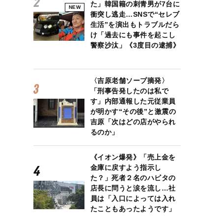
た」韓国籍の刺青男が7台に
NEW
衝突し逃走…SNSで“セレブ
生活”を演出もトラブルだら
け「過去にも事件を起こし
警察沙汰」《3度目の逮捕》
〈吉原老舗ソープ摘発〉
「刑事告発したのは私で
す」内部通報した元従業員
が明かす“その後”と激震の
吉原「次はどの店がやられ
るのか」
《イオン爆発》「売上金を
金庫に戻すよう指示し
た？」死者２名のハビタの
店長に問うと涙を流し…社
員は「入口によっては入れ
たこともあったようです」