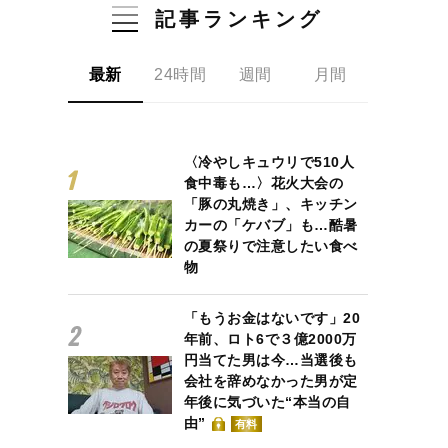
記事ランキング
最新
24時間
週間
月間
〈冷やしキュウリで510人
食中毒も…〉花火大会の
「豚の丸焼き」、キッチン
カーの「ケバブ」も…酷暑
の夏祭りで注意したい食べ
物
「もうお金はないです」20
年前、ロト6で３億2000万
円当てた男は今…当選後も
会社を辞めなかった男が定
年後に気づいた“本当の自
由”
有料