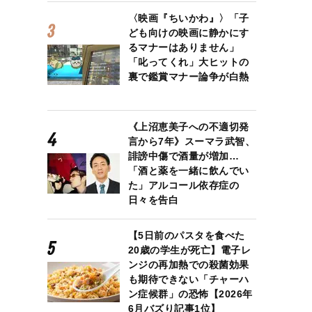
〈映画『ちいかわ』〉「子
ども向けの映画に静かにす
るマナーはありません」
「叱ってくれ」大ヒットの
裏で鑑賞マナー論争が白熱
《上沼恵美子への不適切発
言から7年》スーマラ武智、
誹謗中傷で酒量が増加…
「酒と薬を一緒に飲んでい
た」アルコール依存症の
日々を告白
【5日前のパスタを食べた
20歳の学生が死亡】電子レ
ンジの再加熱での殺菌効果
も期待できない「チャーハ
ン症候群」の恐怖【2026年
6月バズり記事1位】