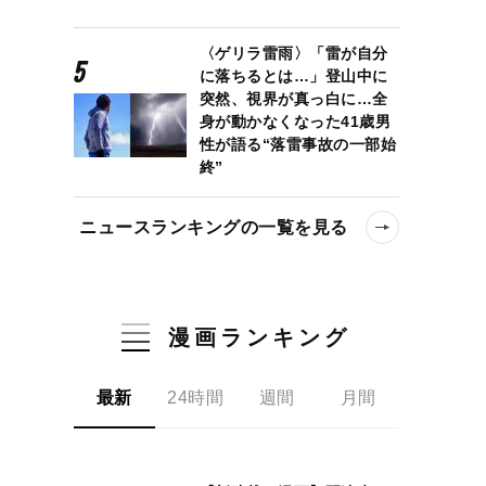
〈ゲリラ雷雨〉「雷が自分
に落ちるとは…」登山中に
突然、視界が真っ白に…全
身が動かなくなった41歳男
性が語る“落雷事故の一部始
終”
ニュースランキングの一覧を見る
漫画ランキング
最新
24時間
週間
月間