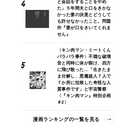
と会話をすることをやめ
た」５年間夫と口をきかな
かった妻の決意とどうして
も許せなかったこと。問題
作『妻が口をきいてくれま
せん』
〈キン肉マン・ミートくん
バラバラ事件〉不穏な破壊
音と同時に体が裂け、四方
位はツンデレのあの姫君〈「光る君へ」どうなる？〉
に飛び散った…「生きたま
ま分解し、悪魔超人７人で
７か所に拉致した奇怪な人
質事件です」と宇宙警察
〈『キン肉マン』特別企画
＃2〉
漫画ランキングの一覧を見る