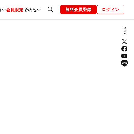
無料会員登録
ログイン
画
会員限定
その他
ファッション
恋愛・結婚
編集部
お知らせ