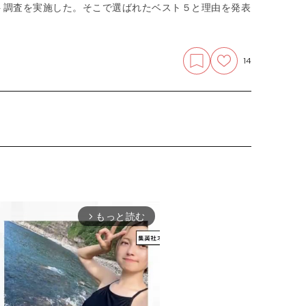
ト調査を実施した。そこで選ばれたベスト５と理由を発表
14
もっと読む
arrow_forward_ios