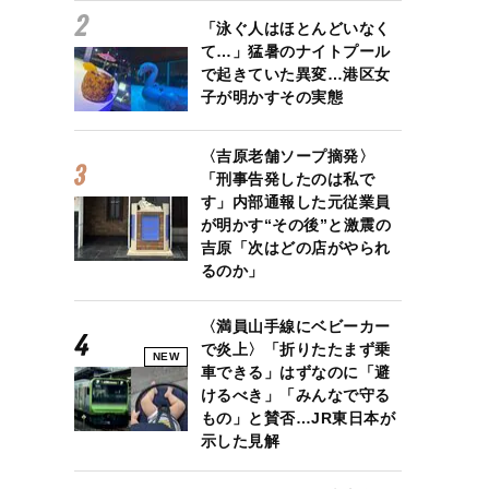
「泳ぐ人はほとんどいなく
て…」猛暑のナイトプール
で起きていた異変…港区女
子が明かすその実態
〈吉原老舗ソープ摘発〉
「刑事告発したのは私で
す」内部通報した元従業員
が明かす“その後”と激震の
吉原「次はどの店がやられ
るのか」
〈満員山手線にベビーカー
で炎上〉「折りたたまず乗
NEW
車できる」はずなのに「避
けるべき」「みんなで守る
もの」と賛否…JR東日本が
示した見解