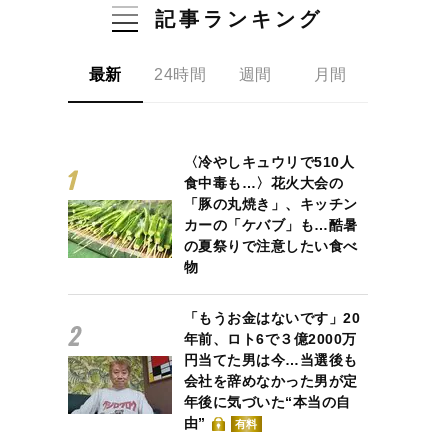
記事ランキング
最新
24時間
週間
月間
〈冷やしキュウリで510人
食中毒も…〉花火大会の
「豚の丸焼き」、キッチン
カーの「ケバブ」も…酷暑
の夏祭りで注意したい食べ
物
「もうお金はないです」20
年前、ロト6で３億2000万
円当てた男は今…当選後も
会社を辞めなかった男が定
年後に気づいた“本当の自
由”
有料