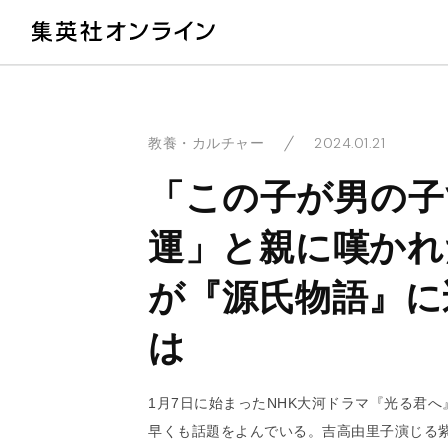
教
2024.01.21
教養・カルチャー
「この子が男の子
運」と親に嘆かれ
が『源氏物語』に
は
1月7日に始まったNHK大河ドラマ『光る君
早くも話題をよんでいる。吉高由里子演じる