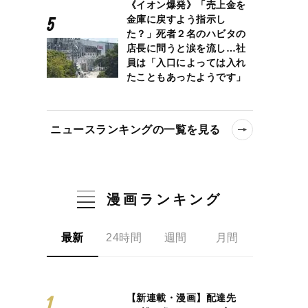
《イオン爆発》「売上金を
金庫に戻すよう指示し
た？」死者２名のハビタの
店長に問うと涙を流し…社
員は「入口によっては入れ
たこともあったようです」
ニュースランキングの一覧を見る
漫画ランキング
最新
24時間
週間
月間
【新連載・漫画】配達先