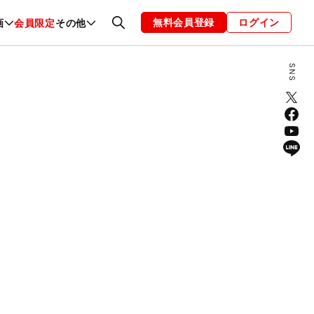
無料会員登録
ログイン
画
会員限定
その他
ファッション
恋愛・結婚
編集部
お知らせ