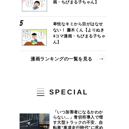
画・ちびまる子ちゃん】
卑怯なキミから目がはなせ
ない！ 藤木くん【よりぬき
4コマ漫画・ちびまる子ちゃ
ん】
漫画ランキングの一覧を見る
SPECIAL
「いつ加害者になるかわか
らない…」青切符導入で増
す大型トラックの不安、自
転車“車道走行時代”に求め