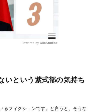
Powered by 
GliaStudios
M
u
t
e
ないという紫式部の気持ち
いるフィクションです。と言うと、そうな