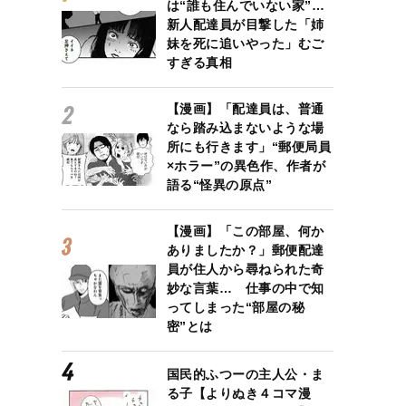
は“誰も住んでいない家”…
新人配達員が目撃した「姉
妹を死に追いやった」むご
すぎる真相
【漫画】「配達員は、普通
なら踏み込まないような場
所にも行きます」“郵便局員
×ホラー”の異色作、作者が
語る“怪異の原点”
【漫画】「この部屋、何か
ありましたか？」郵便配達
員が住人から尋ねられた奇
妙な言葉… 仕事の中で知
ってしまった“部屋の秘
密”とは
国民的ふつーの主人公・ま
る子【よりぬき４コマ漫