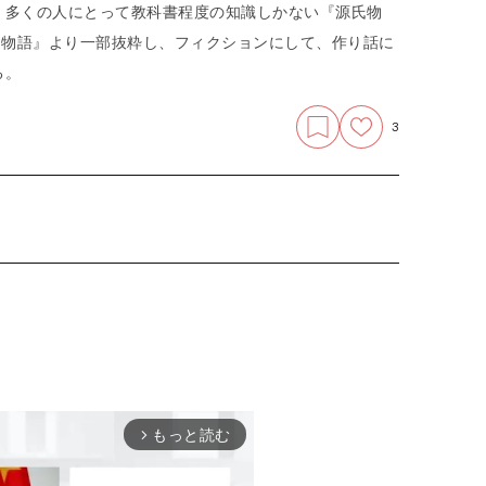
。多くの人にとって教科書程度の知識しかない『源氏物
氏物語』より一部抜粋し、フィクションにして、作り話に
る。
3
もっと読む
arrow_forward_ios