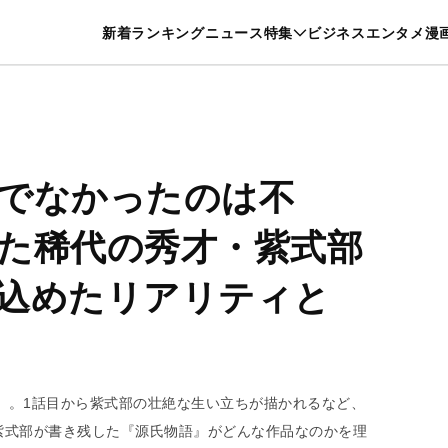
特集一覧を見る
漫画一覧を見る
新着
ランキング
ニュース
特集
ビジネス
エンタメ
漫
養・カルチャー
暮らし
スポーツ
ヘルスケア
美容
グルメ
でなかったのは不
た稀代の秀才・紫式部
込めたリアリティと
へ』。1話目から紫式部の壮絶な生い立ちが描かれるなど、
紫式部が書き残した『源氏物語』がどんな作品なのかを理