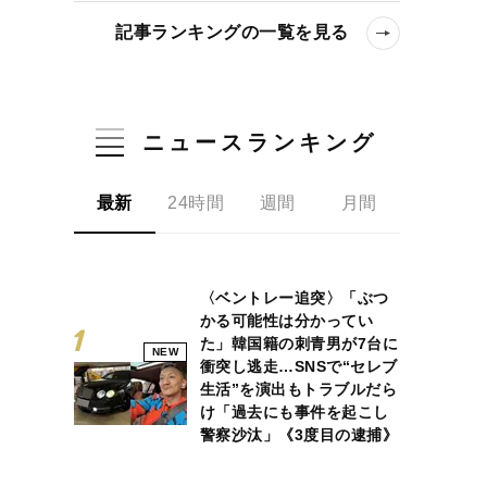
記事ランキングの一覧を見る
ニュースランキング
最新
24時間
週間
月間
〈ベントレー追突〉「ぶつ
かる可能性は分かってい
た」韓国籍の刺青男が7台に
NEW
衝突し逃走…SNSで“セレブ
生活”を演出もトラブルだら
け「過去にも事件を起こし
警察沙汰」《3度目の逮捕》