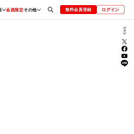
無料会員登録
ログイン
画
会員限定
その他
ファッション
恋愛・結婚
編集部
お知らせ