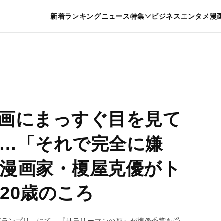
特集一覧を見る
漫画一覧を見る
新着
ランキング
ニュース
特集
ビジネス
エンタメ
漫
養・カルチャー
暮らし
スポーツ
ヘルスケア
美容
グルメ
画にまっすぐ目を見て
…「それで完全に嫌
漫画家・榎屋克優がト
20歳のころ
Aグランプリ」にて、『サラリーマンの死』が準優秀賞を受