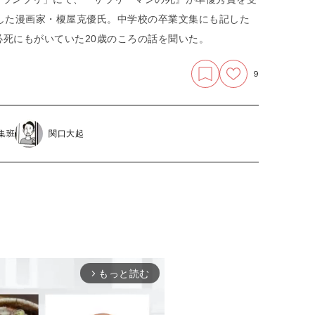
した漫画家・榎屋克優氏。中学校の卒業文集にも記した
死にもがいていた20歳のころの話を聞いた。
9
集班
関口大起
もっと読む
arrow_forward_ios