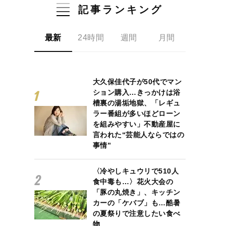
記事ランキング
最新
24時間
週間
月間
大久保佳代子が50代でマン
ション購入…きっかけは浴
槽裏の湯垢地獄、「レギュ
ラー番組が多いほどローン
を組みやすい」不動産屋に
言われた“芸能人ならではの
事情”
〈冷やしキュウリで510人
食中毒も…〉花火大会の
「豚の丸焼き」、キッチン
カーの「ケバブ」も…酷暑
の夏祭りで注意したい食べ
物