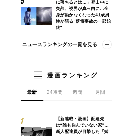
に落ちるとは…」登山中に
突然、視界が真っ白に…全
身が動かなくなった41歳男
性が語る“落雷事故の一部始
終”
ニュースランキングの一覧を見る
漫画ランキング
最新
24時間
週間
月間
【新連載・漫画】配達先
は“誰も住んでいない家”…
新人配達員が目撃した「姉