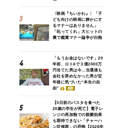
〈映画『ちいかわ』〉「子
ども向けの映画に静かにす
るマナーはありません」
「叱ってくれ」大ヒットの
裏で鑑賞マナー論争が白熱
「もうお金はないです」20
年前、ロト6で３億2000万
円当てた男は今…当選後も
会社を辞めなかった男が定
年後に気づいた“本当の自
由”
有料
【5日前のパスタを食べた
20歳の学生が死亡】電子レ
ンジの再加熱での殺菌効果
も期待できない「チャーハ
ン症候群」の恐怖【2026年