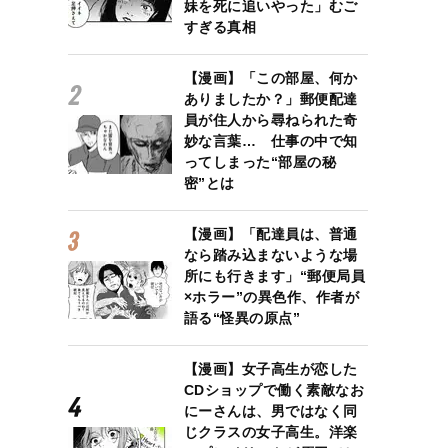
妹を死に追いやった」むご
すぎる真相
【漫画】「この部屋、何か
ありましたか？」郵便配達
員が住人から尋ねられた奇
妙な言葉… 仕事の中で知
ってしまった“部屋の秘
密”とは
【漫画】「配達員は、普通
なら踏み込まないような場
所にも行きます」“郵便局員
×ホラー”の異色作、作者が
語る“怪異の原点”
【漫画】女子高生が恋した
CDショップで働く素敵なお
にーさんは、男ではなく同
じクラスの女子高生。洋楽