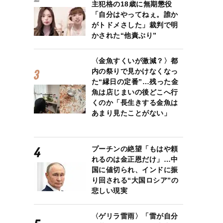
主犯格の18歳に無期懲役
「自分はやってねぇ。誰か
がトドメさした」裁判で明
かされた“他責ぶり”
〈金魚すくいが激減？〉都
内の祭りで見かけなくなっ
た“縁日の定番”…残った金
魚は店じまいの後どこへ行
くのか「長生きする金魚は
あまり見たことがない」
プーチンの絶望「もはや頼
れるのは金正恩だけ」…中
国に値切られ、インドに振
り回される“大国ロシア”の
悲しい現実
〈ゲリラ雷雨〉「雷が自分