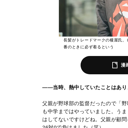
長髪がトレードマークの榎屋氏。
番のときに必ず着るという
漫
――当時、熱中していたことはあり
父親が野球部の監督だったので「野
も中学まではやっていました。うま
はしてないですけどね。父親が顧問
26対0で負けました（笑）。