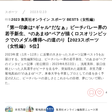
2023.12.23
スポーツ
2023 集英社オンライン スポーツ BEST5（女性編）
特集
「第一印象は“ギャル”だなぁ」ビーチバレー界の
若手新生、“のあまゆ”ペアが描くロスオリンピッ
クでのメダル獲得への道のり【2023スポーツ
（女性編） 5位】
2023年度（1月～12月）に反響の大きかったスポーツ記事ベスト5をお
届けする。女性編第5位は、ビーチバレー界の若手新生、“のあまゆ”ペア
のインタビュー記事（初公開日：2023年8月22日）。浅尾美和、坂口佳
穂といった人気選手がビーチを去る中、突如現れた超新星、衣笠乃愛・
菊地真結の“のあまゆ”ペア。来春大学を卒業しプロとしての道を歩く予
定の2人に、ビーチバレーの楽しさとこれからの目標、夢について聞い
た。
4
衣笠乃愛
菊地真結
集英社オンライン編集部ニュース班