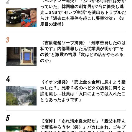
〈ベントレー追突〉「ぶつかる可能性は分か
っていた」韓国籍の刺青男が7台に衝突し逃
走…SNSで“セレブ生活”を演出もトラブルだ
らけ「過去にも事件を起こし警察沙汰」《3
度目の逮捕》
〈吉原老舗ソープ摘発〉「刑事告発したのは
私です」内部通報した元従業員が明かす“そ
の後”と激震の吉原「次はどの店がやられる
のか」
《イオン爆発》「売上金を金庫に戻すよう指
示した？」死者２名のハビタの店長に問うと
涙を流し…社員は「入口によっては入れたこ
ともあったようです」
【哀悼】「あれ清水良太郎だ」「親父も呼ん
で麻雀やろうや（笑）」バカにされ、ゴキブ