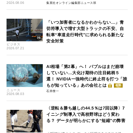
2026.08.06
集英社オンライン編集部ニュース班
「いつ加害者になるかわからない…」青
切符導入で増す大型トラックの不安、自
転車“車道走行時代”に求められる新たな
安全対策
ビジネス
2026.07.21
AI相場「第2幕」へ！ バブルはまだ崩壊
していない…大化け期待の注目銘柄５
選！ NVIDIA一強時代に終止符を打つ「誰
もが知っている」あの会社とは
有料
ニュース
石井僚一
2026.08.03
〈逆転＆勝ち越しの44.5％は7回以降〉7
イニング制導入で高校野球はどう変わ
る？ データが明らかにする“短縮”の弊害