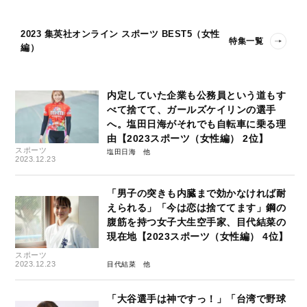
2023 集英社オンライン スポーツ BEST5（女性
特集一覧
編）
内定していた企業も公務員という道もす
べて捨てて、ガールズケイリンの選手
へ。塩田日海がそれでも自転車に乗る理
由【2023スポーツ（女性編） 2位】
スポーツ
塩田日海
2023.12.23
「男子の突きも内臓まで効かなければ耐
えられる」「今は恋は捨ててます」鋼の
腹筋を持つ女子大生空手家、目代結菜の
現在地【2023スポーツ（女性編） 4位】
スポーツ
2023.12.23
目代結菜
「大谷選手は神ですっ！」「台湾で野球