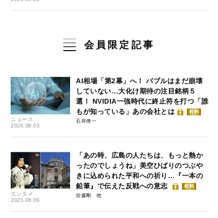
会員限定記事
AI相場「第2幕」へ！ バブルはまだ崩壊
していない…大化け期待の注目銘柄５
選！ NVIDIA一強時代に終止符を打つ「誰
もが知っている」あの会社とは
有料
ニュース
石井僚一
2026.08.03
「あの時、広島の人たちは、もっと熱か
ったのでしょうね」美空ひばりのつぶや
きに込められた平和への祈り…『一本の
鉛筆』で伝えた反戦への意志
有料
エンタメ
佐藤剛
2025.08.06