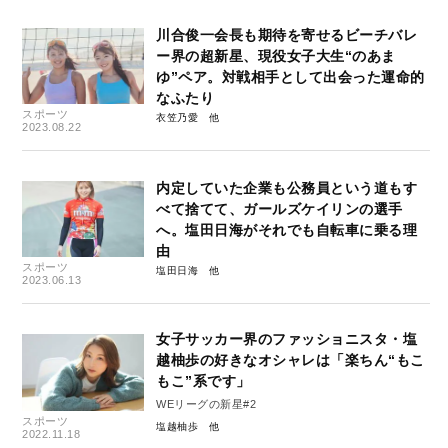
川合俊一会長も期待を寄せるビーチバレ
ー界の超新星、現役女子大生“のあま
ゆ”ペア。対戦相手として出会った運命的
なふたり
スポーツ
衣笠乃愛
2023.08.22
内定していた企業も公務員という道もす
べて捨てて、ガールズケイリンの選手
へ。塩田日海がそれでも自転車に乗る理
由
スポーツ
塩田日海
2023.06.13
女子サッカー界のファッショニスタ・塩
越柚歩の好きなオシャレは「楽ちん“もこ
もこ”系です」
WEリーグの新星#2
スポーツ
塩越柚歩
2022.11.18