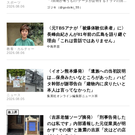
「7回制が奪うもの-データが証明するドラマの消
スポーツ
失-」
2026.08.06
ゴジキ（@godziki_55）
〈元TBSアナが「被爆体験伝承者」に〉
長峰由紀さんが81年前の広島を語り継ぐ
理由「これは昔話ではありません」
中島早苗
教養・カルチャー
2026.08.06
〈イオン熊本爆発〉「遺族への当初説明
は…保身みたいなところがあった」ハビ
タ幹部が謝罪告白「建物内に戻りたいと
本人は言ってなかった」
ニュース
集英社オンライン編集部ニュース班
2026.08.05
急上昇
〈吉原老舗ソープ摘発〉「刑事告発した
のは私です」内部通報した元従業員が明
かす“その後”と激震の吉原「次はどの店