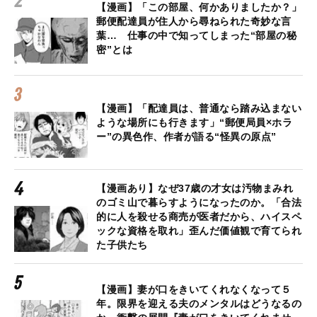
【漫画】「この部屋、何かありましたか？」
郵便配達員が住人から尋ねられた奇妙な言
葉… 仕事の中で知ってしまった“部屋の秘
密”とは
【漫画】「配達員は、普通なら踏み込まない
ような場所にも行きます」“郵便局員×ホラ
ー”の異色作、作者が語る“怪異の原点”
【漫画あり】なぜ37歳の才女は汚物まみれ
のゴミ山で暮らすようになったのか。「合法
的に人を殺せる商売が医者だから、ハイスペ
ックな資格を取れ」歪んだ価値観で育てられ
た子供たち
【漫画】妻が口をきいてくれなくなって５
年。限界を迎える夫のメンタルはどうなるの