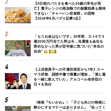
【5日前のパスタを食べた20歳の学生が死
亡】電子レンジの再加熱での殺菌効果も期待
できない「チャーハン症候群」の恐怖
【2026年6月バズり記事1位】
「もうお金はないです」20年前、ロト6で３
億2000万円当てた男は今…当選後も会社を
辞めなかった男が定年後に気づいた“本当の
自由”
有料
《上沼恵美子への不適切発言から7年》スー
マラ武智、誹謗中傷で酒量が増加…「酒と薬
を一緒に飲んでいた」アルコール依存症の
日々を告白
〈映画『ちいかわ』〉「子ども向けの映画に
静かにするマナーはありません」「叱ってく