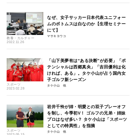
なぜ、女子サッカー日本代表ユニフォー
ムのボトムスは白なのか【生理セミナー
にて】
マサキヨウコ
教養・カルチャー
2022.11.26
「山下美夢有は“ある決断”が必要」「ポ
テンシャルは西郷真央」「吉田優利は化
ければ、ある」。タケ小山が占う国内女
子ゴルフ新シーズン
スポーツ
タケ小山
2023.02.28
岩井千怜が姉・明愛との双子プレーオフ
を制し、今季初V！ ゴルフの兄弟・姉妹
プロはなぜ多い？ タケ小山は「スポーツ
としての特異性」を指摘
スポーツ
タケ小山
2023.05.15