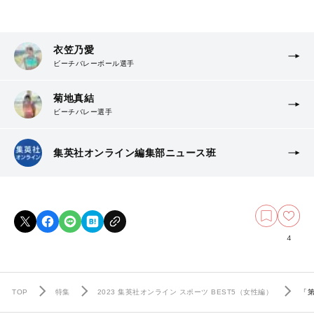
衣笠乃愛
ビーチバレーボール選手
菊地真結
ビーチバレー選手
集英社オンライン編集部ニュース班
4
TOP
特集
2023 集英社オンライン スポーツ BEST5（女性編）
「第