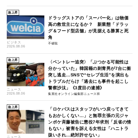
急上昇
ドラッグストアの「スーパー化」は物価
高の救世主になるか？ 新業態「ドラッ
グ＆フード型店舗」が見据える勝算と死
角
ビジネス
不破聡
2026.08.06
急上昇
〈ベントレー追突〉「ぶつかる可能性は
分かっていた」韓国籍の刺青男が7台に衝
突し逃走…SNSで“セレブ生活”を演出も
トラブルだらけ「過去にも事件を起こし
警察沙汰」《3度目の逮捕》
ニュース
2026.08.06
集英社オンライン編集部ニュース班
急上昇
「ロケバスはスタッフがいつ戻ってきて
もおかしくない…」と無罪主張の元ジャ
ンポケ斉藤被告に懲役7年求刑「反省の情
もない」被害を訴える女性は「ハニトラ
扱いされ…絶対許せない」
ニュース