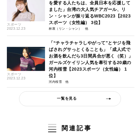
を愛する人たちは、全員日本を応援して
ました」台湾の大人気チアガール、リ
ン・シャンが振り返るWBC2023【2023
スポーツ（女性編） 3位】
スポーツ
2023.12.23
林襄（リン・シャン）
「“チャラチャラしやがって”とヤジを飛
ばされグサっとくることも」「成人式で
お酒を飲んだら3日間具合が悪く（笑）」
ガールズケイリン人気を牽引する20歳の
河内桜雪【2023スポーツ（女性編） 1
スポーツ
位】
2023.12.23
河内桜雪
一覧を見る
関連記事