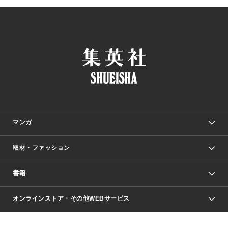
マンガ
取材・ファッション
少年マンガ
週刊少年ジャンプ
書籍
ファッション・美容
青年マンガ
ジャンプSQ.
Seventeen
週刊ヤングジャンプ
オンラインストア・その他WEBサービス
文芸・文庫・総合
芸能・情報・スポーツ
少女マンガ
Vジャンプ
non-no Web
ヤングジャンプ定期購読デジタル
すばる
Myojo
オンラインストア
りぼん
学芸・ノンフィクション・新書