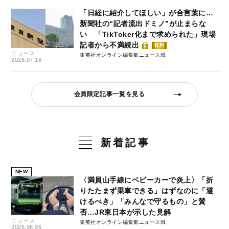
「日経に紹介してほしい」が合言葉に…
新聞社の“記者流出ドミノ”が止まらな
い 「TikToker化まで求められた」現場
記者から不満続出
有料
ニュース
集英社オンライン編集部ニュース班
2026.07.18
会員限定記事一覧を見る
新着記事
NEW
〈満員山手線にベビーカーで炎上〉「折
りたたまず乗車できる」はずなのに「避
けるべき」「みんなで守るもの」と賛
否…JR東日本が示した見解
ニュース
集英社オンライン編集部ニュース班
2026.08.06