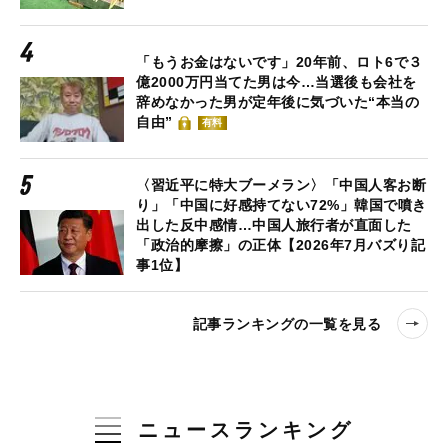
「もうお金はないです」20年前、ロト6で３
億2000万円当てた男は今…当選後も会社を
辞めなかった男が定年後に気づいた“本当の
自由”
有料
〈習近平に特大ブーメラン〉「中国人客お断
り」「中国に好感持てない72%」韓国で噴き
出した反中感情…中国人旅行者が直面した
「政治的摩擦」の正体【2026年7月バズり記
事1位】
記事ランキングの一覧を見る
ニュースランキング