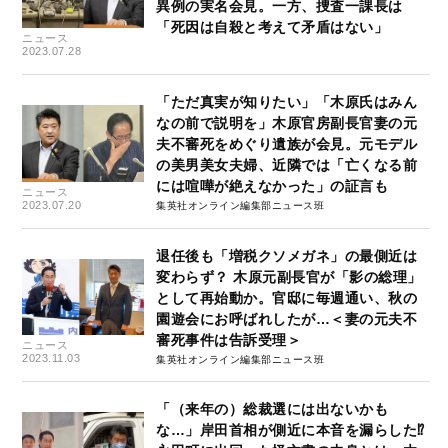
異例の実名会見。一方、捜査一課長は
「死因は自殺と考えて矛盾はない」
ニュース
2023.07.28
「ただ真実が知りたい」「木原氏はみん
なの前で説明を」木原官房副長官妻の元
夫不審死をめぐり遺族が会見。元モデル
の美男美女夫婦、近隣では「亡くなる前
には喧嘩が絶えなかった」の証言も
ニュース
2023.07.20
集英社オンライン編集部ニュース班
退任後も「増税クソメガネ」の最側近は
変わらず？ 木原元副長官が「影の総理」
として再始動か。官邸に毎週通い、秋の
園遊会にお呼ばれしたが…＜妻の元夫不
審死事件は告訴受理＞
ニュース
2023.11.03
集英社オンライン編集部ニュース班
「（来年の）総裁選には出ないかも
な…」岸田首相が側近に本音を漏らした⁉