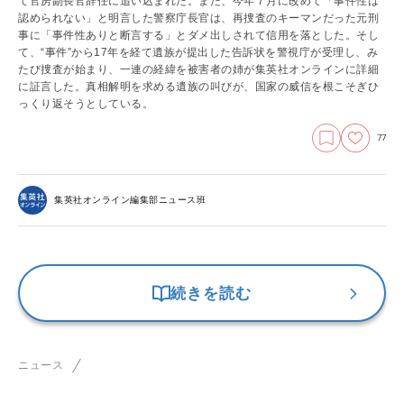
て官房副長官辞任に追い込まれた。また、今年７月に改めて「事件性は
認められない」と明言した警察庁長官は、再捜査のキーマンだった元刑
事に「事件性ありと断言する」とダメ出しされて信用を落とした。そし
て、“事件”から17年を経て遺族が提出した告訴状を警視庁が受理し、み
たび捜査が始まり、一連の経緯を被害者の姉が集英社オンラインに詳細
に証言した。真相解明を求める遺族の叫びが、国家の威信を根こそぎひ
っくり返そうとしている。
77
集英社オンライン編集部ニュース班
続きを読む
ニュース