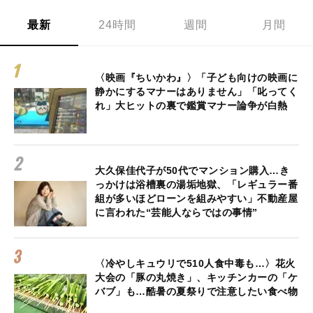
最新
24時間
週間
月間
〈映画『ちいかわ』〉「子ども向けの映画に
静かにするマナーはありません」「叱ってく
れ」大ヒットの裏で鑑賞マナー論争が白熱
大久保佳代子が50代でマンション購入…き
っかけは浴槽裏の湯垢地獄、「レギュラー番
組が多いほどローンを組みやすい」不動産屋
に言われた“芸能人ならではの事情”
〈冷やしキュウリで510人食中毒も…〉花火
大会の「豚の丸焼き」、キッチンカーの「ケ
バブ」も…酷暑の夏祭りで注意したい食べ物