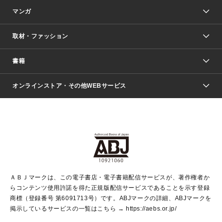
マンガ
取材・ファッション
少年マンガ
週刊少年ジャンプ
書籍
ファッション・美容
青年マンガ
ジャンプSQ.
Seventeen
週刊ヤングジャンプ
オンラインストア・その他WEBサービス
文芸・文庫・総合
芸能・情報・スポーツ
少女マンガ
Vジャンプ
non-no Web
ヤングジャンプ定期購読デジタル
すばる
Myojo
オンラインストア
りぼん
学芸・ノンフィクション・新書
最強ジャンプ
女性マンガ
@BAILA
ヤンジャン＋
小説すばる
週プレNEWS
マーガレット
集英社OTOコンテンツ
集英社 学芸編集部
少年ジャンプ＋
その他WEBサービス
クッキー
ライトノベル・ノベライズ
MAQUIA ONLINE
となりのヤングジャンプ
集英社 文芸ステーション
週プレ グラジャパ！
別冊マーガレット
SHUEISHA MANGA-ART HERITAGE
集英社 ビジネス書
ゼブラック
ココハナ
SHUEISHA ADNAVI
SPUR.JP
集英社Webマガジン Cobalt
グランドジャンプ
web 集英社文庫
キッズ
web Sportiva
マンガMee
ジャンプキャラクターズストア
集英社新書
ジャンプルーキー！
月刊オフィスユー
ＡＢＪマークは、この電子書店・電子書籍配信サービスが、著作権者か
EDITOR'S LAB
LEE
集英社オレンジ文庫
ウルトラジャンプ
青春と読書
パラスポ＋！
らコンテンツ使用許諾を得た正規版配信サービスであることを示す登録
集英社みらい文庫
リマコミ＋
HAPPY PLUS STORE
集英社新書プラス
ジャンプTOON
商標（登録番号 第6091713号）です。ABJマークの詳細、ABJマークを
Marisol
シフォン文庫
アジア人物史
S-KIDS.LAND
マンガMeets
掲示しているサービスの一覧はこちら →
https://aebs.or.jp/
shueisha vox
よみタイ
S-MANGA
Web éclat
ダッシュエックス文庫