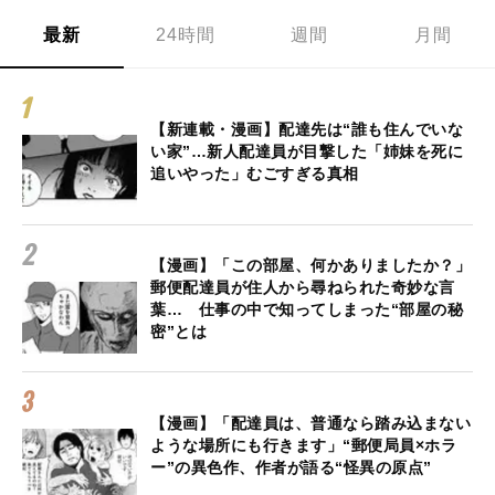
最新
24時間
週間
月間
【新連載・漫画】配達先は“誰も住んでいな
い家”…新人配達員が目撃した「姉妹を死に
追いやった」むごすぎる真相
【漫画】「この部屋、何かありましたか？」
郵便配達員が住人から尋ねられた奇妙な言
葉… 仕事の中で知ってしまった“部屋の秘
密”とは
【漫画】「配達員は、普通なら踏み込まない
ような場所にも行きます」“郵便局員×ホラ
ー”の異色作、作者が語る“怪異の原点”