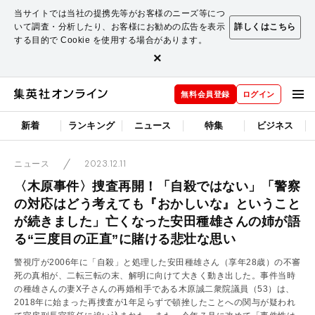
当サイトでは当社の提携先等がお客様のニーズ等につ
いて調査・分析したり、お客様にお勧めの広告を表示
詳しくはこちら
する目的で Cookie を使用する場合があります。
×
無料会員登録
ログイン
新着
ランキング
ニュース
特集
ビジネス
2023.12.11
ニュース
〈木原事件〉捜査再開！「自殺ではない」「警察
の対応はどう考えても『おかしいな』ということ
が続きました」亡くなった安田種雄さんの姉が語
る“三度目の正直”に賭ける悲壮な思い
警視庁が2006年に「自殺」と処理した安田種雄さん（享年28歳）の不審
死の真相が、二転三転の末、解明に向けて大きく動き出した。事件当時
の種雄さんの妻X子さんの再婚相手である木原誠二衆院議員（53）は、
2018年に始まった再捜査が1年足らずで頓挫したことへの関与が疑われ