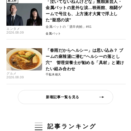
急上昇
「泣いてないねんけどな」無頼派芸人・
金属バットの意外な涙…映画館、格闘ゲ
ームで号泣も、上方漫才大賞で浮上し
た“疑惑の涙”
金属バットの「酒辛肉鮪」#61
エンタメ
2026.08.09
金属バット
「春雨だからヘルシー」は思い込み？ ブ
ームの麻辣湯に潜む“ヘルシーの落とし
穴” 管理栄養士が勧める「具材」と避け
たい組み合わせ
グルメ
千駄木雄大
2026.08.09
新着記事一覧を見る
記事ランキング