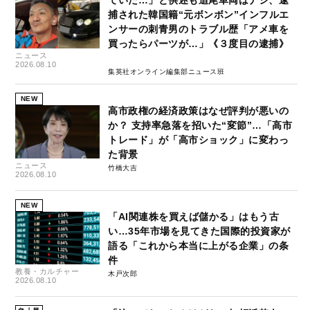
ていた…」と供述も追尾車両はナシ、逮
捕された韓国籍“元ボンボン”インフルエ
ンサーの刺青男のトラブル歴「アメ車を
買ったらパーツが…」《３度目の逮捕》
ニュース
2026.08.10
集英社オンライン編集部ニュース班
NEW
高市政権の経済政策はなぜ評判が悪いの
か？ 支持率急落を招いた“変節”…「高市
トレード」が「高市ショック」に変わっ
た背景
ニュース
竹橋大吉
2026.08.10
NEW
「AI関連株を買えば儲かる」はもう古
い…35年市場を見てきた国際的投資家が
語る「これから本当に上がる企業」の条
件
教養・カルチャー
木戸次郎
2026.08.10