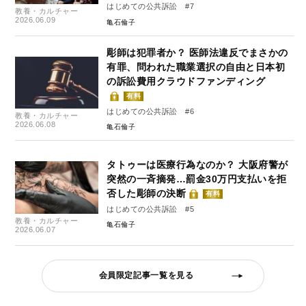
はじめての公共訴訟 #7
教養・カルチャー
2026.06.09
亀石倫子
彫師は犯罪者か？ 医師法違反でまさかの
有罪、問われた職業選択の自由と日本初
の訴訟費用クラウドファンディング
有料
はじめての公共訴訟 #6
教養・カルチャー
2026.06.08
亀石倫子
タトゥーは医療行為なのか？ 大阪府警が
突然の一斉摘発…罰金30万円支払いを拒
否した彫師の決断
有料
はじめての公共訴訟 #5
教養・カルチャー
亀石倫子
2026.06.07
会員限定記事一覧を見る