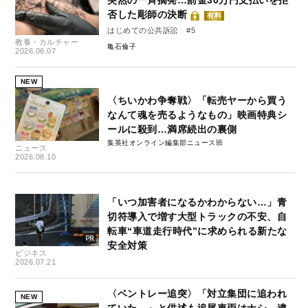
突然の一斉摘発…罰金30万円支払いを拒
否した彫師の決断
有料
はじめての公共訴訟 #5
教養・カルチャー
亀石倫子
2026.06.07
NEW
〈ちいかわ争奪戦〉「転売ヤーから買う
なんて魂を売るようなもの」映画特典シ
ールに殺到…満席続出の裏側
集英社オンライン編集部ニュース班
ニュース
2026.08.10
「いつ加害者になるかわからない…」青
切符導入で増す大型トラックの不安、自
転車“車道走行時代”に求められる新たな
安全対策
ビジネス
2026.07.21
〈ベントレー追突〉「対立集団に追われ
NEW