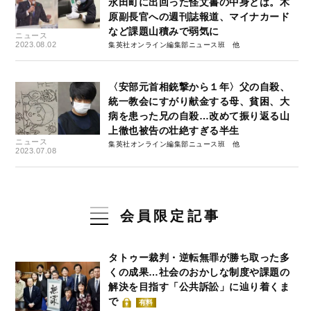
永田町に出回った怪文書の中身とは。木
原副長官への週刊誌報道、マイナカード
など課題山積みで弱気に
ニュース
2023.08.02
集英社オンライン編集部ニュース班
〈安部元首相銃撃から１年〉父の自殺、
統一教会にすがり献金する母、貧困、大
病を患った兄の自殺…改めて振り返る山
上徹也被告の壮絶すぎる半生
ニュース
集英社オンライン編集部ニュース班
2023.07.08
会員限定記事
タトゥー裁判・逆転無罪が勝ち取った多
くの成果…社会のおかしな制度や課題の
解決を目指す「公共訴訟」に辿り着くま
で
有料