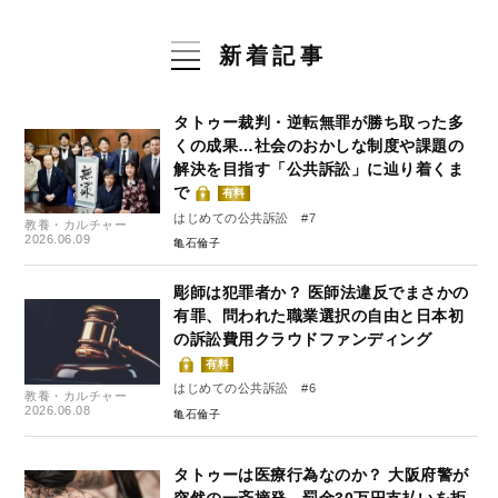
新着記事
タトゥー裁判・逆転無罪が勝ち取った多
くの成果…社会のおかしな制度や課題の
解決を目指す「公共訴訟」に辿り着くま
で
有料
はじめての公共訴訟 #7
教養・カルチャー
2026.06.09
亀石倫子
彫師は犯罪者か？ 医師法違反でまさかの
有罪、問われた職業選択の自由と日本初
の訴訟費用クラウドファンディング
有料
はじめての公共訴訟 #6
教養・カルチャー
2026.06.08
亀石倫子
タトゥーは医療行為なのか？ 大阪府警が