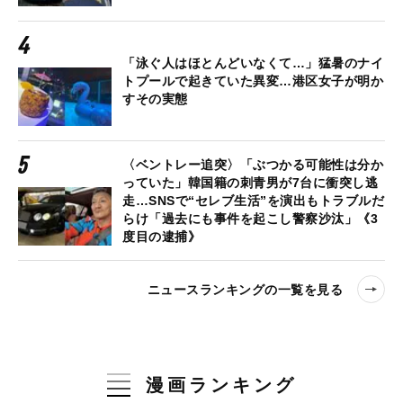
「泳ぐ人はほとんどいなくて…」猛暑のナイ
トプールで起きていた異変…港区女子が明か
すその実態
〈ベントレー追突〉「ぶつかる可能性は分か
っていた」韓国籍の刺青男が7台に衝突し逃
走…SNSで“セレブ生活”を演出もトラブルだ
らけ「過去にも事件を起こし警察沙汰」《3
度目の逮捕》
ニュースランキングの一覧を見る
漫画ランキング