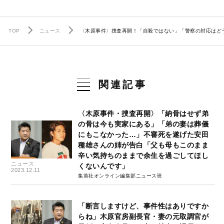
TOP
ニュース
〈木原事件〉捜査再開！「自殺ではない」「警察の対応はど
関連記事
〈木原事件・捜査再開〉「納骨はせず弟
の骨は今も実家にある」「弟の妻は葬儀
にもこなかった…」不審死を遂げた安田
種雄さんの姉が告白「父も母もこのまま
辛い気持ちのままで余生を過ごしてほし
ニュース
くないんです」
2023.12.11
集英社オンライン編集部ニュース班
「断言しますけど、事件性はありですか
らね」木原官房副長官・妻の元取調官が