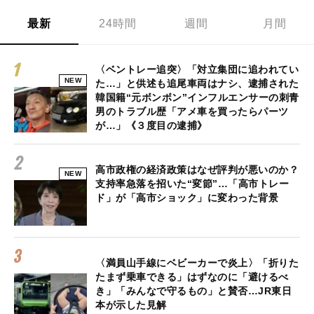
最新
24時間
週間
月間
〈ベントレー追突〉「対立集団に追われてい
NEW
た…」と供述も追尾車両はナシ、逮捕された
韓国籍“元ボンボン”インフルエンサーの刺青
男のトラブル歴「アメ車を買ったらパーツ
が…」《３度目の逮捕》
高市政権の経済政策はなぜ評判が悪いのか？
NEW
支持率急落を招いた“変節”…「高市トレー
ド」が「高市ショック」に変わった背景
〈満員山手線にベビーカーで炎上〉「折りた
たまず乗車できる」はずなのに「避けるべ
き」「みんなで守るもの」と賛否…JR東日
本が示した見解