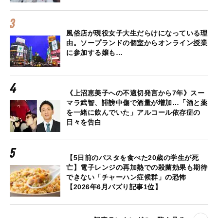
風俗店が現役女子大生だらけになっている理
由。ソープランドの個室からオンライン授業
に参加する嬢も…
《上沼恵美子への不適切発言から7年》スー
マラ武智、誹謗中傷で酒量が増加…「酒と薬
を一緒に飲んでいた」アルコール依存症の
日々を告白
【5日前のパスタを食べた20歳の学生が死
亡】電子レンジの再加熱での殺菌効果も期待
できない「チャーハン症候群」の恐怖
【2026年6月バズり記事1位】