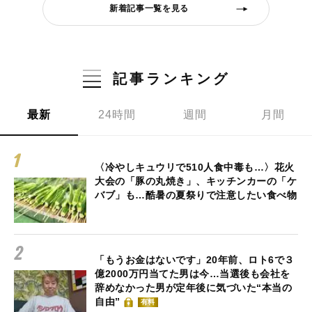
新着記事一覧を見る
記事ランキング
最新
24時間
週間
月間
〈冷やしキュウリで510人食中毒も…〉花火
大会の「豚の丸焼き」、キッチンカーの「ケ
バブ」も…酷暑の夏祭りで注意したい食べ物
「もうお金はないです」20年前、ロト6で３
億2000万円当てた男は今…当選後も会社を
辞めなかった男が定年後に気づいた“本当の
自由”
有料