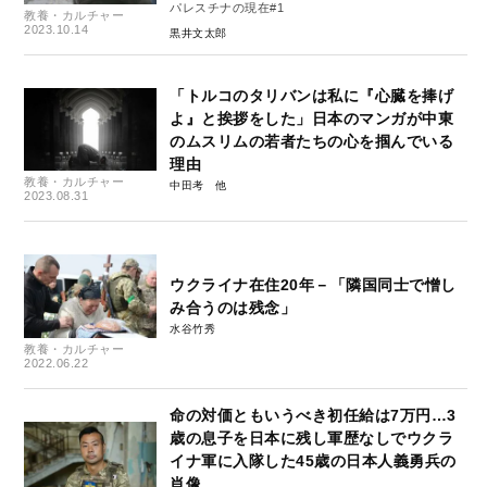
パレスチナの現在#1
教養・カルチャー
2023.10.14
黒井文太郎
「トルコのタリバンは私に『心臓を捧げ
よ』と挨拶をした」日本のマンガが中東
のムスリムの若者たちの心を掴んでいる
理由
教養・カルチャー
中田考
2023.08.31
ウクライナ在住20年－「隣国同士で憎し
み合うのは残念」
水谷竹秀
教養・カルチャー
2022.06.22
命の対価ともいうべき初任給は7万円…3
歳の息子を日本に残し軍歴なしでウクラ
イナ軍に入隊した45歳の日本人義勇兵の
肖像