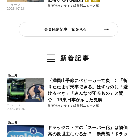
ニュース
集英社オンライン編集部ニュース班
2026.07.18
会員限定記事一覧を見る
新着記事
急上昇
〈満員山手線にベビーカーで炎上〉「折
りたたまず乗車できる」はずなのに「避
けるべき」「みんなで守るもの」と賛
否…JR東日本が示した見解
ニュース
集英社オンライン編集部ニュース班
2026.08.06
急上昇
ドラッグストアの「スーパー化」は物価
高の救世主になるか？ 新業態「ドラッ