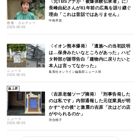
〈元TBSアナが「被爆体験伝承者」に〉
長峰由紀さんが81年前の広島を語り継ぐ
理由「これは昔話ではありません」
中島早苗
教養・カルチャー
2026.08.06
〈イオン熊本爆発〉「遺族への当初説明
は…保身みたいなところがあった」ハビ
タ幹部が謝罪告白「建物内に戻りたいと
本人は言ってなかった」
ニュース
集英社オンライン編集部ニュース班
2026.08.05
急上昇
〈吉原老舗ソープ摘発〉「刑事告発した
のは私です」内部通報した元従業員が明
かす“その後”と激震の吉原「次はどの店
がやられるのか」
ニュース
河合桃子
2026.08.05