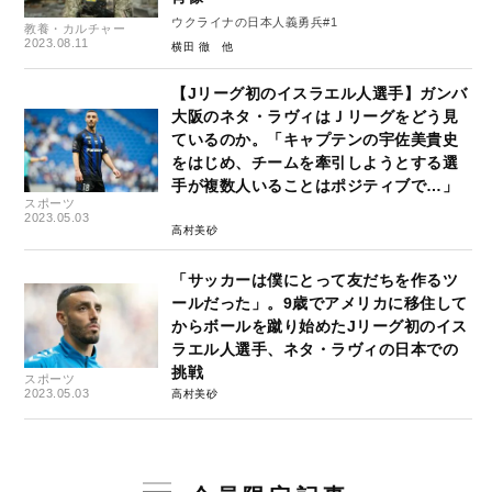
ウクライナの日本人義勇兵#1
教養・カルチャー
2023.08.11
横田 徹
【Jリーグ初のイスラエル人選手】ガンバ
大阪のネタ・ラヴィはＪリーグをどう見
ているのか。「キャプテンの宇佐美貴史
をはじめ、チームを牽引しようとする選
手が複数人いることはポジティブで…」
スポーツ
2023.05.03
高村美砂
「サッカーは僕にとって友だちを作るツ
ールだった」。9歳でアメリカに移住して
からボールを蹴り始めたJリーグ初のイス
ラエル人選手、ネタ・ラヴィの日本での
挑戦
スポーツ
2023.05.03
高村美砂