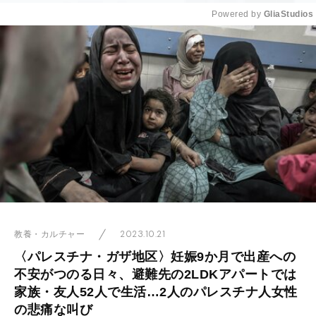
Powered by 
GliaStudios
Mute
2023.10.21
教養・カルチャー
〈パレスチナ・ガザ地区〉妊娠9か月で出産への
不安がつのる日々、避難先の2LDKアパートでは
家族・友人52人で生活…2人のパレスチナ人女性
の悲痛な叫び