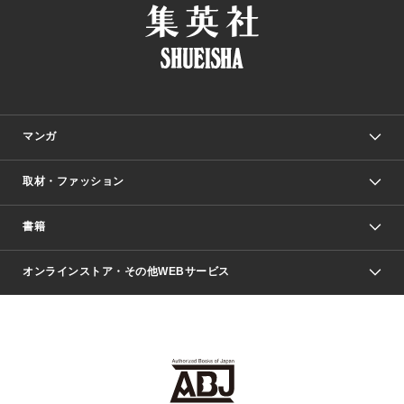
マンガ
取材・ファッション
少年マンガ
週刊少年ジャンプ
書籍
ファッション・美容
青年マンガ
ジャンプSQ.
Seventeen
週刊ヤングジャンプ
オンラインストア・その他WEBサービス
文芸・文庫・総合
芸能・情報・スポーツ
少女マンガ
Vジャンプ
non-no Web
ヤングジャンプ定期購読デジタル
すばる
Myojo
オンラインストア
りぼん
学芸・ノンフィクション・新書
最強ジャンプ
女性マンガ
@BAILA
ヤンジャン＋
小説すばる
週プレNEWS
マーガレット
集英社OTOコンテンツ
集英社 学芸編集部
少年ジャンプ＋
その他WEBサービス
クッキー
ライトノベル・ノベライズ
MAQUIA ONLINE
となりのヤングジャンプ
集英社 文芸ステーション
週プレ グラジャパ！
別冊マーガレット
SHUEISHA MANGA-ART HERITAGE
集英社 ビジネス書
ゼブラック
ココハナ