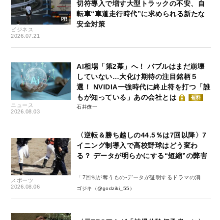
切符導入で増す大型トラックの不安、自
転車“車道走行時代”に求められる新たな
安全対策
ビジネス
2026.07.21
AI相場「第2幕」へ！ バブルはまだ崩壊
していない…大化け期待の注目銘柄５
選！ NVIDIA一強時代に終止符を打つ「誰
もが知っている」あの会社とは
有料
ニュース
石井僚一
2026.08.03
〈逆転＆勝ち越しの44.5％は7回以降〉7
イニング制導入で高校野球はどう変わ
る？ データが明らかにする“短縮”の弊害
「7回制が奪うもの-データが証明するドラマの消
スポーツ
失-」
2026.08.06
ゴジキ（@godziki_55）