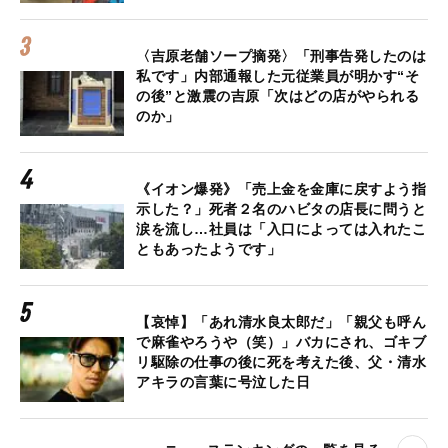
〈吉原老舗ソープ摘発〉「刑事告発したのは
私です」内部通報した元従業員が明かす“そ
の後”と激震の吉原「次はどの店がやられる
のか」
《イオン爆発》「売上金を金庫に戻すよう指
示した？」死者２名のハビタの店長に問うと
涙を流し…社員は「入口によっては入れたこ
ともあったようです」
【哀悼】「あれ清水良太郎だ」「親父も呼ん
で麻雀やろうや（笑）」バカにされ、ゴキブ
リ駆除の仕事の後に死を考えた後、父・清水
アキラの言葉に号泣した日