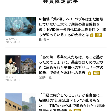
会員限定記事
AI相場「第2幕」へ！ バブルはまだ崩壊
していない…大化け期待の注目銘柄５
選！ NVIDIA一強時代に終止符を打つ「誰
もが知っている」あの会社とは
有料
ニュース
石井僚一
2026.08.03
「あの時、広島の人たちは、もっと熱か
ったのでしょうね」美空ひばりのつぶや
きに込められた平和への祈り…『一本の
鉛筆』で伝えた反戦への意志
有料
エンタメ
佐藤剛
2025.08.06
「日経に紹介してほしい」が合言葉に…
新聞社の“記者流出ドミノ”が止まらな
い 「TikToker化まで求められた」現場
記者から不満続出
有料