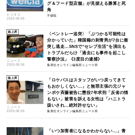
グ＆フード型店舗」が見据える勝算と死
角
ビジネス
不破聡
2026.08.06
急上昇
〈ベントレー追突〉「ぶつかる可能性は
分かっていた」韓国籍の刺青男が7台に衝
突し逃走…SNSで“セレブ生活”を演出も
トラブルだらけ「過去にも事件を起こし
警察沙汰」《3度目の逮捕》
ニュース
2026.08.06
集英社オンライン編集部ニュース班
急上昇
「ロケバスはスタッフがいつ戻ってきて
もおかしくない…」と無罪主張の元ジャ
ンポケ斉藤被告に懲役7年求刑「反省の情
もない」被害を訴える女性は「ハニトラ
扱いされ…絶対許せない」
ニュース
2026.08.06
集英社オンライン編集部ニュース班
「いつ加害者になるかわからない…」青