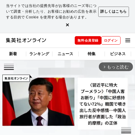
当サイトでは当社の提携先等がお客様のニーズ等につ
いて調査・分析したり、お客様にお勧めの広告を表示
詳しくはこちら
する目的で Cookie を使用する場合があります。
×
無料会員登録
ログイン
新着
ランキング
ニュース
特集
ビジネス
もっと読む
arrow_forward_ios