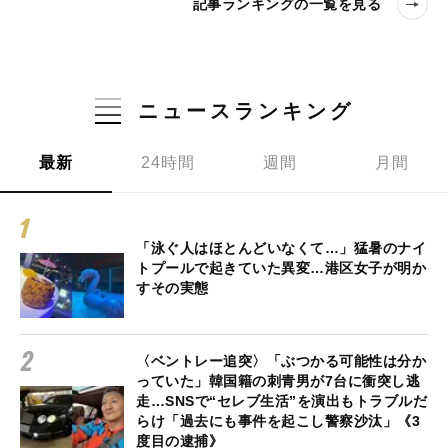
記事ランキングの一覧を見る
ニュースランキング
最新
24時間
週間
月間
「泳ぐ人はほとんどいなくて…」猛暑のナイ
トプールで起きていた異変…港区女子が明か
すその実態
〈ベントレー追突〉「ぶつかる可能性は分か
っていた」韓国籍の刺青男が7台に衝突し逃
走…SNSで“セレブ生活”を演出もトラブルだ
らけ「過去にも事件を起こし警察沙汰」《3
度目の逮捕》