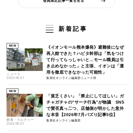
会員限定記事一覧を見る
新着記事
NEW
《イオンモール熊本爆発》避難後になぜ
再入館できた？ハビタ幹部は「気をつけ
て行ってらっしゃいと…モール職員は引
き止めなかった」と主張、イオンは「運
用を徹底できなかった可能性」
ニュース
2026.08.07
集英社オンライン編集部ニュース班
NEW
「貧乏くさい」「禁止にしてほしい」ガ
チャガチャの“サーチ行為”が物議 SNS
で賛否真っ二つ、店舗側が明かした意外
な本音【2026年7月バズり記事5位】
教養・カルチャー
集英社オンライン編集部
2026.08.07