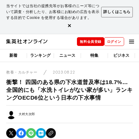
当サイトでは当社の提携先等がお客様のニーズ等につ
いて調査・分析したり、お客様にお勧めの広告を表示
詳しくはこちら
する目的で Cookie を使用する場合があります。
×
無料会員登録
ログイン
新着
ランキング
ニュース
特集
ビジネス
2023.08.22
教養・カルチャー
衝撃！ 四国のある県の下水道普及率は18.7%…
全国的にも「水洗トイレがない家が多い」ランキ
ングOECD6位という日本の下水事情
大村大次郎