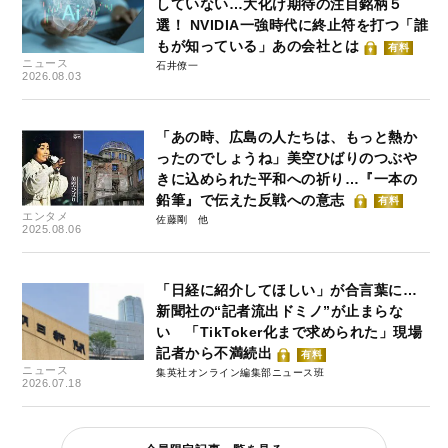
していない…大化け期待の注目銘柄５
選！ NVIDIA一強時代に終止符を打つ「誰
もが知っている」あの会社とは
有料
ニュース
石井僚一
2026.08.03
「あの時、広島の人たちは、もっと熱か
ったのでしょうね」美空ひばりのつぶや
きに込められた平和への祈り…『一本の
鉛筆』で伝えた反戦への意志
有料
エンタメ
佐藤剛
2025.08.06
「日経に紹介してほしい」が合言葉に…
新聞社の“記者流出ドミノ”が止まらな
い 「TikToker化まで求められた」現場
記者から不満続出
有料
ニュース
集英社オンライン編集部ニュース班
2026.07.18