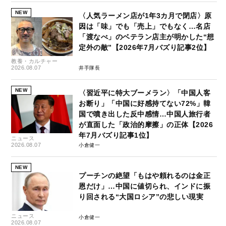
NEW
〈人気ラーメン店が1年3カ月で閉店〉原
因は「味」でも「売上」でもなく…名店
「渡なべ」のベテラン店主が明かした“想
定外の敵”【2026年7月バズり記事2位】
教養・カルチャー
2026.08.07
井手隊長
NEW
〈習近平に特大ブーメラン〉「中国人客
お断り」「中国に好感持てない72%」韓
国で噴き出した反中感情…中国人旅行者
が直面した「政治的摩擦」の正体【2026
年7月バズり記事1位】
ニュース
2026.08.07
小倉健一
NEW
プーチンの絶望「もはや頼れるのは金正
恩だけ」…中国に値切られ、インドに振
り回される“大国ロシア”の悲しい現実
ニュース
小倉健一
2026.08.07