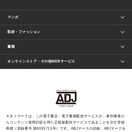
マンガ
取材・ファッション
少年マンガ
週刊少年ジャンプ
書籍
ファッション・美容
青年マンガ
ジャンプSQ.
Seventeen
週刊ヤングジャンプ
オンラインストア・その他WEBサービス
文芸・文庫・総合
芸能・情報・スポーツ
少女マンガ
Vジャンプ
non-no Web
ヤングジャンプ定期購読デジタル
すばる
Myojo
オンラインストア
りぼん
学芸・ノンフィクション・新書
最強ジャンプ
女性マンガ
@BAILA
ヤンジャン＋
小説すばる
週プレNEWS
マーガレット
集英社OTOコンテンツ
集英社 学芸編集部
少年ジャンプ＋
その他WEBサービス
クッキー
ライトノベル・ノベライズ
MAQUIA ONLINE
となりのヤングジャンプ
集英社 文芸ステーション
週プレ グラジャパ！
別冊マーガレット
SHUEISHA MANGA-ART HERITAGE
集英社 ビジネス書
ゼブラック
ココハナ
SHUEISHA ADNAVI
SPUR.JP
集英社Webマガジン Cobalt
グランドジャンプ
web 集英社文庫
キッズ
web Sportiva
マンガMee
ジャンプキャラクターズストア
集英社新書
ジャンプルーキー！
月刊オフィスユー
ＡＢＪマークは、この電子書店・電子書籍配信サービスが、著作権者か
EDITOR'S LAB
LEE
集英社オレンジ文庫
ウルトラジャンプ
青春と読書
パラスポ＋！
らコンテンツ使用許諾を得た正規版配信サービスであることを示す登録
集英社みらい文庫
リマコミ＋
HAPPY PLUS STORE
集英社新書プラス
ジャンプTOON
商標（登録番号 第6091713号）です。ABJマークの詳細、ABJマークを
Marisol
シフォン文庫