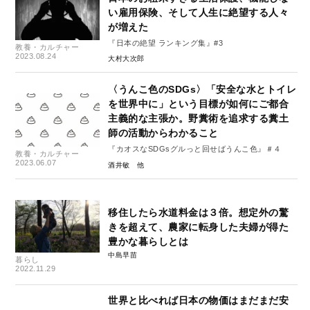
い雇用保険、そして人生に絶望する人々
が増えた
『日本の絶望 ランキング集』#3
教養・カルチャー
2023.08.24
大村大次郎
〈うんこ色のSDGs〉「安全な水とトイレ
を世界中に」という目標が如何にご都合
主義的な主張か。野糞術を追求する糞土
師の活動からわかること
『カオスなSDGsグルっと回せばうんこ色』＃４
教養・カルチャー
2023.06.07
酒井敏
移住したら水道料金は３倍。想定外の驚
きを超えて、農家に転身した夫婦が得た
豊かな暮らしとは
中島早苗
暮らし
2022.11.29
世界と比べれば日本の物価はまだまだ安