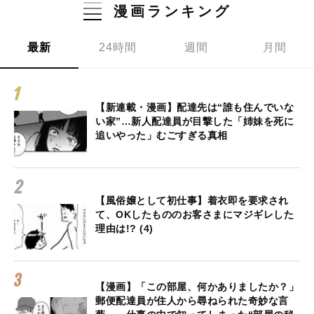
漫画ランキング
最新
24時間
週間
月間
【新連載・漫画】配達先は“誰も住んでいな
い家”…新人配達員が目撃した「姉妹を死に
追いやった」むごすぎる真相
【風俗嬢として初仕事】着衣即を要求され
て、OKしたもののお客さまにマジギレした
理由は!? (4)
【漫画】「この部屋、何かありましたか？」
郵便配達員が住人から尋ねられた奇妙な言