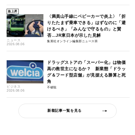
急上昇
〈満員山手線にベビーカーで炎上〉「折
りたたまず乗車できる」はずなのに「避
けるべき」「みんなで守るもの」と賛
否…JR東日本が示した見解
ニュース
集英社オンライン編集部ニュース班
2026.08.06
ドラッグストアの「スーパー化」は物価
高の救世主になるか？ 新業態「ドラッ
グ＆フード型店舗」が見据える勝算と死
角
ビジネス
不破聡
2026.08.06
新着記事一覧を見る