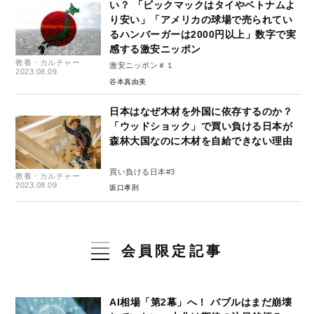
い？ 「ビックマックはタイやベトナムよ
り安い」「アメリカの球場で売られてい
るハンバーガーは2000円以上」数字で実
感する激安ニッポン
教養・カルチャー
激安ニッポン＃１
2023.08.09
谷本真由美
日本はなぜ木材を外国に依存するのか？
「ウッドショック」で買い負ける日本が
森林大国なのに木材を自給できない理由
買い負ける日本#3
教養・カルチャー
2023.08.09
坂口孝則
会員限定記事
AI相場「第2幕」へ！ バブルはまだ崩壊