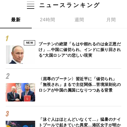
ニュースランキング
最新
24時間
週間
月間
NEW
プーチンの絶望「もはや頼れるのは金正恩だ
け」…中国に値切られ、インドに振り回され
る“大国ロシア”の悲しい現実
〈屈辱のプーチン〉習近平に「値切られ」
「無視され」まるで主従関係…苦境深刻化の
ロシアが中国の属国になりつつある背景
「泳ぐ人はほとんどいなくて…」猛暑のナイ
トプールで起きていた異変…港区女子が明か