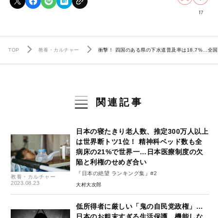
17
TOP
教養・カルチャー
衝撃！ 四国のある県の下水道普及率は18.7%…全
関連記事
日本の寝たきり老人数、推定300万人以上
は世界断トツ1位！ 精神科ベッド数も全
病床の21%で世界一…日本医療制度の欠
陥と利権のせめぎ合い
『日本の絶望 ランキング集』#2
教養・カルチャー
2023.08.23
大村大次郎
低所得者に厳しい「鬼の自民党政権」…
日本のお粗末すぎる生活保護、機能しな