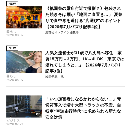
NEW
《祇園祭の露店付近で撮影？》包装され
た焼きそば麺が「地面に直置き…」 夏祭
りで食中毒を避ける“店選び”のポイント
【2026年7月バズり記事4位】
暮らし
集英社オンライン編集部
2026.08.07
NEW
人気女流雀士が31歳で八丈島へ移住…家
賃15万円→3万円、1K→4LDK「東京では
壊れてしまうと…」【2026年7月バズり
記事3位】
暮らし
松岡千晶
2026.08.07
「いつ加害者になるかわからない…」青
切符導入で増す大型トラックの不安、自
転車“車道走行時代”に求められる新たな
安全対策
ビジネス
2026.07.21