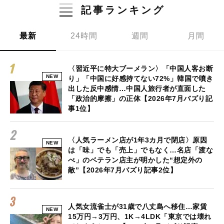
記事ランキング
最新
24時間
週間
月間
〈習近平に特大ブーメラン〉「中国人客お断
NEW
り」「中国に好感持てない72%」韓国で噴き
出した反中感情…中国人旅行者が直面した
「政治的摩擦」の正体【2026年7月バズり記
事1位】
〈人気ラーメン店が1年3カ月で閉店〉原因
NEW
は「味」でも「売上」でもなく…名店「渡な
べ」のベテラン店主が明かした“想定外の
敵”【2026年7月バズり記事2位】
人気女流雀士が31歳で八丈島へ移住…家賃
NEW
15万円→3万円、1K→4LDK「東京では壊れ