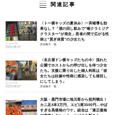
関連記事
〈トー横キッズの夏休み〉一斉補導も効
果なし？「酒の回し飲みで“喉クラミジア
クラスター”が発生」若者の間で広がる性
病と“貢ぎ体質”の少女たち
ニュース
河合桃子
2023.08.07
〈名古屋ドン横キッズたちの今〉流れた
公園でホストからの呼び出しを待つ少女
たち。支援に乗り出した婦人科医は「彼
女たちは妊娠や性病に感染しても後回し
にしてしまう」
ニュース
2023.08.07
河合桃子
大阪・黒門市場に地元客から批判噴出！
カニ足4本3万円、エビ1尾3500円…やば
すぎる高価格のワケ。組合は「適正価格