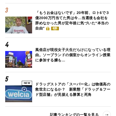
「もうお金はないです」20年前、ロト6で３
億2000万円当てた男は今…当選後も会社を
辞めなかった男が定年後に気づいた“本当の
自由”
有料
風俗店が現役女子大生だらけになっている理
由。ソープランドの個室からオンライン授業
に参加する嬢も…
NEW
ドラッグストアの「スーパー化」は物価高の
救世主になるか？ 新業態「ドラッグ＆フー
ド型店舗」が見据える勝算と死角
記事ランキングの一覧を見る