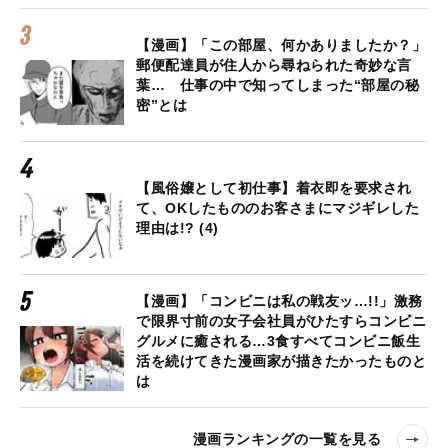
【漫画】「この部屋、何かありましたか？」
郵便配達員が住人から尋ねられた奇妙な言
葉… 仕事の中で知ってしまった“部屋の秘
密”とは
【風俗嬢として初仕事】着衣即を要求され
て、OKしたもののお客さまにマジギレした
理由は!? (4)
【漫画】「コンビニは私の戦友ッ…!!」激務
で限界寸前の女子会社員がひたすらコンビニ
グルメに癒される…3食すべてコンビニ飯生
活を続けてきた漫画家が描きたかったものと
は
漫画ランキングの一覧を見る