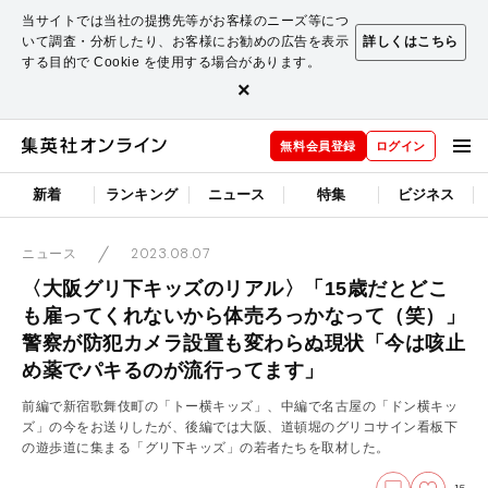
当サイトでは当社の提携先等がお客様のニーズ等につ
いて調査・分析したり、お客様にお勧めの広告を表示
詳しくはこちら
する目的で Cookie を使用する場合があります。
×
無料会員登録
ログイン
新着
ランキング
ニュース
特集
ビジネス
2023.08.07
ニュース
〈大阪グリ下キッズのリアル〉「15歳だとどこ
も雇ってくれないから体売ろっかなって（笑）」
警察が防犯カメラ設置も変わらぬ現状「今は咳止
め薬でパキるのが流行ってます」
前編で新宿歌舞伎町の「トー横キッズ」、中編で名古屋の「ドン横キッ
ズ」の今をお送りしたが、後編では大阪、道頓堀のグリコサイン看板下
の遊歩道に集まる「グリ下キッズ」の若者たちを取材した。