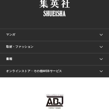
マンガ
取材・ファッション
少年マンガ
週刊少年ジャンプ
書籍
ファッション・美容
青年マンガ
ジャンプSQ.
Seventeen
週刊ヤングジャンプ
オンラインストア・その他WEBサービス
文芸・文庫・総合
芸能・情報・スポーツ
少女マンガ
Vジャンプ
non-no Web
ヤングジャンプ定期購読デジタル
すばる
Myojo
オンラインストア
りぼん
学芸・ノンフィクション・新書
最強ジャンプ
女性マンガ
@BAILA
ヤンジャン＋
小説すばる
週プレNEWS
マーガレット
集英社OTOコンテンツ
集英社 学芸編集部
少年ジャンプ＋
その他WEBサービス
クッキー
ライトノベル・ノベライズ
MAQUIA ONLINE
となりのヤングジャンプ
集英社 文芸ステーション
週プレ グラジャパ！
別冊マーガレット
SHUEISHA MANGA-ART HERITAGE
集英社 ビジネス書
ゼブラック
ココハナ
SHUEISHA ADNAVI
SPUR.JP
集英社Webマガジン Cobalt
グランドジャンプ