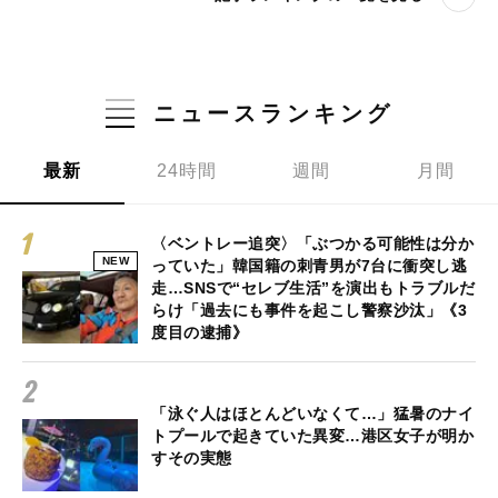
ニュースランキング
最新
24時間
週間
月間
〈ベントレー追突〉「ぶつかる可能性は分か
NEW
っていた」韓国籍の刺青男が7台に衝突し逃
走…SNSで“セレブ生活”を演出もトラブルだ
らけ「過去にも事件を起こし警察沙汰」《3
度目の逮捕》
「泳ぐ人はほとんどいなくて…」猛暑のナイ
トプールで起きていた異変…港区女子が明か
すその実態