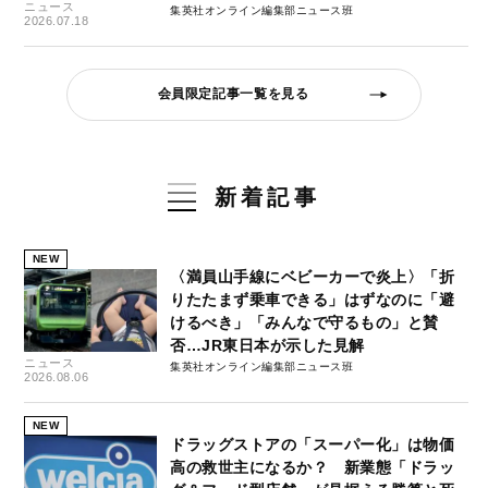
ニュース
集英社オンライン編集部ニュース班
2026.07.18
会員限定記事一覧を見る
新着記事
NEW
〈満員山手線にベビーカーで炎上〉「折
りたたまず乗車できる」はずなのに「避
けるべき」「みんなで守るもの」と賛
否…JR東日本が示した見解
ニュース
集英社オンライン編集部ニュース班
2026.08.06
NEW
ドラッグストアの「スーパー化」は物価
高の救世主になるか？ 新業態「ドラッ