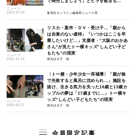
で商売しましょう」とビラを配るも…
ニュース
2023.07.09
集英社オンライン編集部ニュース班
リスカ・案件・ＤＶ・受け子…「親から
は自覚のない虐待」「いつかはここを卒
業したいけど…」支援者・“大阪のおかあ
さん“が見たトー横キッズ“しんどい子ど
もたち”の現実
ニュース
2022.12.29
徳丸ゆき子
〈トー横・少年少女一斉補導〉「親が株
で失敗すると風呂に沈められ…」施設を
抜け、生きる気力を失った16歳と13歳カ
ップルの夢は「17歳までに…」トー横キ
ッズ“しんどい子どもたち”の現実
ニュース
2023.03.27
徳丸ゆき子
会員限定記事