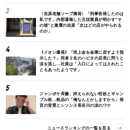
〈吉原老舗ソープ摘発〉「刑事告発したのは
私です」内部通報した元従業員が明かす“そ
の後”と激震の吉原「次はどの店がやられる
のか」
《イオン爆発》「売上金を金庫に戻すよう指
示した？」死者２名のハビタの店長に問うと
涙を流し…社員は「入口によっては入れたこ
ともあったようです」
ジャンポケ斉藤、抑えられない性欲とギャン
ブル欲…粗品の「俺なんとかしますから」発
言の背景とシソンヌ長谷川の涙のワケ
ニュースランキングの一覧を見る