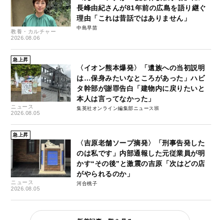
長峰由紀さんが81年前の広島を語り継ぐ
理由「これは昔話ではありません」
中島早苗
教養・カルチャー
2026.08.06
急上昇
〈イオン熊本爆発〉「遺族への当初説明
は…保身みたいなところがあった」ハビ
タ幹部が謝罪告白「建物内に戻りたいと
本人は言ってなかった」
ニュース
集英社オンライン編集部ニュース班
2026.08.05
急上昇
〈吉原老舗ソープ摘発〉「刑事告発した
のは私です」内部通報した元従業員が明
かす“その後”と激震の吉原「次はどの店
がやられるのか」
ニュース
河合桃子
2026.08.05