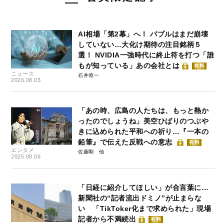
AI相場「第2幕」へ！ バブルはまだ崩壊
していない…大化け期待の注目銘柄５
選！ NVIDIA一強時代に終止符を打つ「誰
もが知っている」あの会社とは
有料
ニュース
石井僚一
2026.08.03
「あの時、広島の人たちは、もっと熱か
ったのでしょうね」美空ひばりのつぶや
きに込められた平和への祈り…『一本の
鉛筆』で伝えた反戦への意志
有料
エンタメ
佐藤剛
2025.08.06
「日経に紹介してほしい」が合言葉に…
新聞社の“記者流出ドミノ”が止まらな
い 「TikToker化まで求められた」現場
記者から不満続出
有料