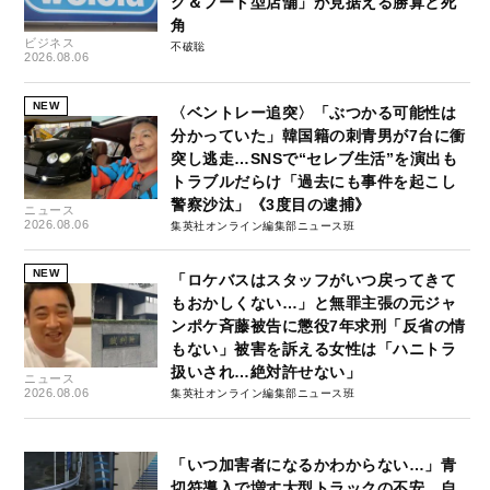
グ＆フード型店舗」が見据える勝算と死
角
ビジネス
不破聡
2026.08.06
NEW
〈ベントレー追突〉「ぶつかる可能性は
分かっていた」韓国籍の刺青男が7台に衝
突し逃走…SNSで“セレブ生活”を演出も
トラブルだらけ「過去にも事件を起こし
警察沙汰」《3度目の逮捕》
ニュース
2026.08.06
集英社オンライン編集部ニュース班
NEW
「ロケバスはスタッフがいつ戻ってきて
もおかしくない…」と無罪主張の元ジャ
ンポケ斉藤被告に懲役7年求刑「反省の情
もない」被害を訴える女性は「ハニトラ
扱いされ…絶対許せない」
ニュース
2026.08.06
集英社オンライン編集部ニュース班
「いつ加害者になるかわからない…」青
切符導入で増す大型トラックの不安、自