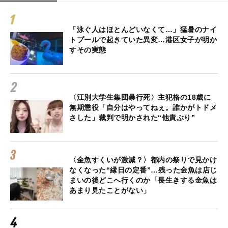
「泳ぐ人はほとんどいなくて…」猛暑のナイ
トプールで起きていた異変…港区女子が明か
すその実態
〈江別大学生集団暴行死〉主犯格の18歳に
無期懲役「自分はやってねぇ。誰かがトドメ
さした」裁判で明かされた“他責ぶり”
〈金魚すくいが激減？〉都内の祭りで見かけ
なくなった“縁日の定番”…残った金魚は店じ
まいの後どこへ行くのか「長生きする金魚は
あまり見たことがない」