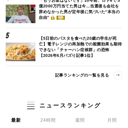
「もうお金はないです」20年前、ロト6で３
億2000万円当てた男は今…当選後も会社を
辞めなかった男が定年後に気づいた“本当の
自由”
有料
【5日前のパスタを食べた20歳の学生が死
亡】電子レンジの再加熱での殺菌効果も期待
できない「チャーハン症候群」の恐怖
【2026年6月バズり記事1位】
記事ランキングの一覧を見る
ニュースランキング
最新
24時間
週間
月間