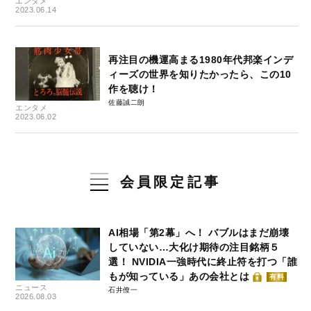
エンタメ
2023.06.14
再注目の機運高まる1980年代邦楽インデ
ィーズの世界を知りたかったら、この10
作を聴け！
佐藤誠二朗
エンタメ
2023.06.02
会員限定記事
AI相場「第2幕」へ！ バブルはまだ崩壊
していない…大化け期待の注目銘柄５
選！ NVIDIA一強時代に終止符を打つ「誰
もが知っている」あの会社とは
有料
ニュース
石井僚一
2026.08.03