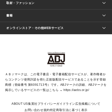
取材・ファッション
少年マンガ
週刊少年ジャンプ
書籍
ファッション・美容
青年マンガ
ジャンプSQ.
Seventeen
週刊ヤングジャンプ
オンラインストア・その他WEBサービス
文芸・文庫・総合
芸能・情報・スポーツ
少女マンガ
Vジャンプ
non-no Web
ヤングジャンプ定期購読デジタル
すばる
Myojo
オンラインストア
りぼん
学芸・ノンフィクション・新書
最強ジャンプ
女性マンガ
@BAILA
ヤンジャン＋
小説すばる
週プレNEWS
マーガレット
集英社OTOコンテンツ
集英社 学芸編集部
少年ジャンプ＋
その他WEBサービス
クッキー
ライトノベル・ノベライズ
MAQUIA ONLINE
となりのヤングジャンプ
集英社 文芸ステーション
週プレ グラジャパ！
別冊マーガレット
SHUEISHA MANGA-ART HERITAGE
集英社 ビジネス書
ゼブラック
ココハナ
SHUEISHA ADNAVI
SPUR.JP
集英社Webマガジン Cobalt
グランドジャンプ
web 集英社文庫
キッズ
web Sportiva
マンガMee
ジャンプキャラクターズストア
集英社新書
ジャンプルーキー！
月刊オフィスユー
ＡＢＪマークは、この電子書店・電子書籍配信サービスが、著作権者か
EDITOR'S LAB
LEE
集英社オレンジ文庫
ウルトラジャンプ
青春と読書
パラスポ＋！
らコンテンツ使用許諾を得た正規版配信サービスであることを示す登録
集英社みらい文庫
リマコミ＋
HAPPY PLUS STORE
集英社新書プラス
ジャンプTOON
商標（登録番号 第6091713号）です。ABJマークの詳細、ABJマークを
Marisol
シフォン文庫
アジア人物史
S-KIDS.LAND
マンガMeets
掲示しているサービスの一覧はこちら →
https://aebs.or.jp/
shueisha vox
よみタイ
S-MANGA
Web éclat
ダッシュエックス文庫
LEEマルシェ
kotoba
集英社ジャンプリミックス
ABOUT US
集英社プライバシーガイドライン
広告掲載について
T JAPAN:The New York Times Style Magazine
JUMP j BOOKS
お問い合わせ
規約
特定商取引法に基づく表示
SHOP Marisol
e!集英社
集英社コミック文庫