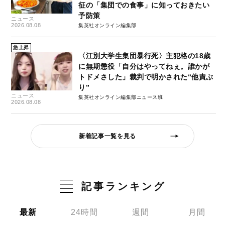
征の「集団での食事」に知っておきたい
予防策
ニュース
2026.08.08
集英社オンライン編集部
急上昇
〈江別大学生集団暴行死〉主犯格の18歳
に無期懲役「自分はやってねぇ。誰かが
トドメさした」裁判で明かされた“他責ぶ
り”
ニュース
集英社オンライン編集部ニュース班
2026.08.08
新着記事一覧を見る
記事ランキング
最新
24時間
週間
月間