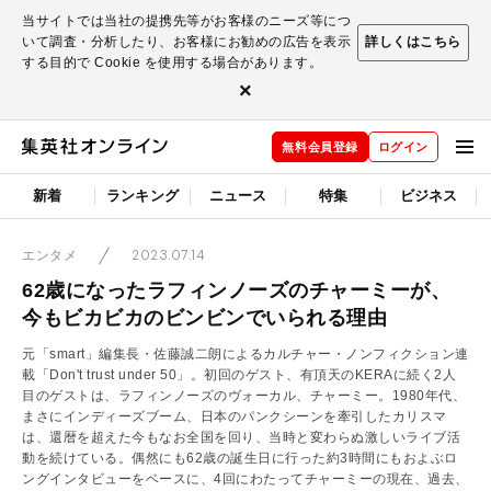
当サイトでは当社の提携先等がお客様のニーズ等につ
いて調査・分析したり、お客様にお勧めの広告を表示
詳しくはこちら
する目的で Cookie を使用する場合があります。
×
無料会員登録
ログイン
新着
ランキング
ニュース
特集
ビジネス
2023.07.14
エンタメ
62歳になったラフィンノーズのチャーミーが、
今もビカビカのビンビンでいられる理由
元「smart」編集長・佐藤誠二朗によるカルチャー・ノンフィクション連
載「Don't trust under 50」。初回のゲスト、有頂天のKERAに続く2人
目のゲストは、ラフィンノーズのヴォーカル、チャーミー。1980年代、
まさにインディーズブーム、日本のパンクシーンを牽引したカリスマ
は、還暦を超えた今もなお全国を回り、当時と変わらぬ激しいライブ活
動を続けている。偶然にも62歳の誕生日に行った約3時間にもおよぶロ
ングインタビューをベースに、4回にわたってチャーミーの現在、過去、