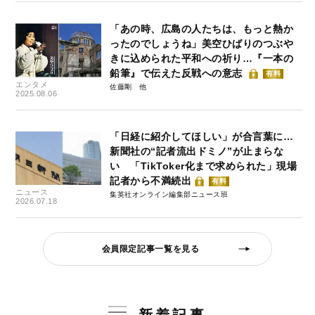
「あの時、広島の人たちは、もっと熱か
ったのでしょうね」美空ひばりのつぶや
きに込められた平和への祈り…『一本の
鉛筆』で伝えた反戦への意志
有料
エンタメ
佐藤剛
2025.08.06
「日経に紹介してほしい」が合言葉に…
新聞社の“記者流出ドミノ”が止まらな
い 「TikToker化まで求められた」現場
記者から不満続出
有料
ニュース
集英社オンライン編集部ニュース班
2026.07.18
会員限定記事一覧を見る