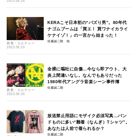
2023.05.26
KERAこそ日本初の“バズり男”。80年代
ナゴムブームは「買エ！ 買ワナイカライ
ケナイゾ！」の一言から始まった！
佐藤誠二朗
教養・カルチャー
2023.05.20
全裸に嘔吐に自傷…今なら即アウト、大
炎上間違いなし。なんでもありだった
1980年代アングラ音楽シーン事件簿
佐藤誠二朗
教養・カルチャー
2023.06.26
放送禁止用語にモザイク必須写真…バン
ドものに多い“難着（なんぎ）Tシャツ”。
あなたは人前で着られるか？
佐藤誠二朗