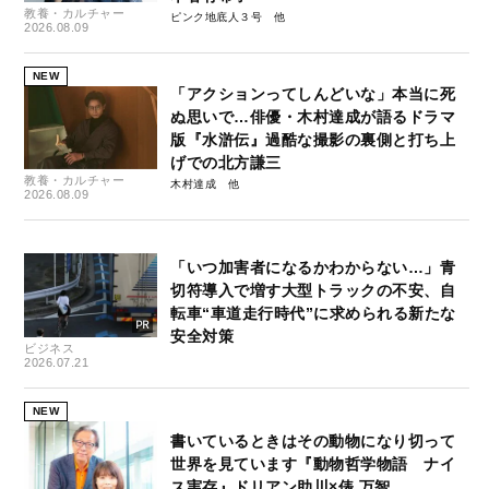
教養・カルチャー
ピンク地底人３号
2026.08.09
NEW
「アクションってしんどいな」本当に死
ぬ思いで…俳優・木村達成が語るドラマ
版『水滸伝』過酷な撮影の裏側と打ち上
げでの北方謙三
教養・カルチャー
木村達成
2026.08.09
「いつ加害者になるかわからない…」青
切符導入で増す大型トラックの不安、自
転車“車道走行時代”に求められる新たな
安全対策
ビジネス
2026.07.21
NEW
書いているときはその動物になり切って
世界を見ています『動物哲学物語 ナイ
ス実存』ドリアン助川×俵 万智