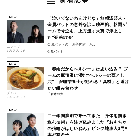
新着記事
NEW
「泣いてないねんけどな」無頼派芸人・
金属バットの意外な涙…映画館、格闘ゲ
ームで号泣も、上方漫才大賞で浮上し
た“疑惑の涙”
金属バットの「酒辛肉鮪」#61
エンタメ
2026.08.09
金属バット
NEW
「春雨だからヘルシー」は思い込み？ ブ
ームの麻辣湯に潜む“ヘルシーの落とし
穴” 管理栄養士が勧める「具材」と避け
たい組み合わせ
グルメ
千駄木雄大
2026.08.09
NEW
二十年間演劇で培ってきた「身体を描き
込む技術」を注ぎ込みました『おもちゃ
の指輪がほしいねん』ピンク地底人3号×
本谷有希子