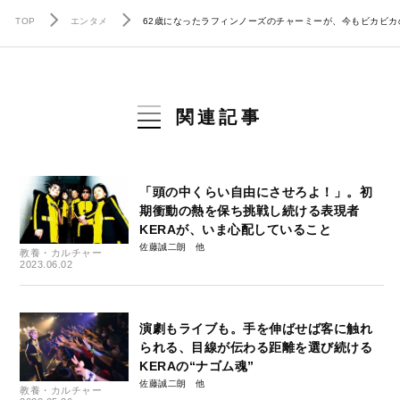
TOP
エンタメ
62歳になったラフィンノーズのチャーミーが、今もビカビカ
関連記事
「頭の中くらい自由にさせろよ！」。初
期衝動の熱を保ち挑戦し続ける表現者
KERAが、いま心配していること
佐藤誠二朗
教養・カルチャー
2023.06.02
演劇もライブも。手を伸ばせば客に触れ
られる、目線が伝わる距離を選び続ける
KERAの“ナゴム魂”
佐藤誠二朗
教養・カルチャー