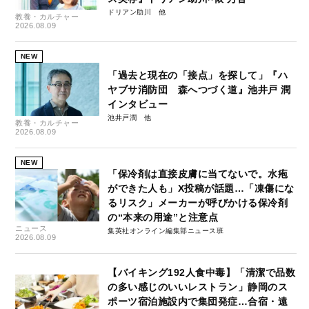
ドリアン助川
教養・カルチャー
2026.08.09
NEW
「過去と現在の「接点」を探して」『ハ
ヤブサ消防団 森へつづく道』池井戸 潤
インタビュー
池井戸潤
教養・カルチャー
2026.08.09
NEW
「保冷剤は直接皮膚に当てないで。水疱
ができた人も」X投稿が話題…「凍傷にな
るリスク」メーカーが呼びかける保冷剤
の“本来の用途”と注意点
ニュース
集英社オンライン編集部ニュース班
2026.08.09
【バイキング192人食中毒】「清潔で品数
の多い感じのいいレストラン」静岡のス
ポーツ宿泊施設内で集団発症…合宿・遠