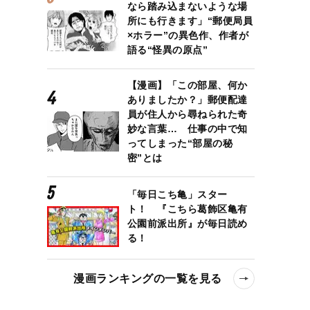
なら踏み込まないような場
所にも行きます」“郵便局員
×ホラー”の異色作、作者が
語る“怪異の原点”
【漫画】「この部屋、何か
ありましたか？」郵便配達
員が住人から尋ねられた奇
妙な言葉… 仕事の中で知
ってしまった“部屋の秘
密”とは
「毎日こち亀」スター
ト！ 『こちら葛飾区亀有
公園前派出所』が毎日読め
る！
漫画ランキングの一覧を見る