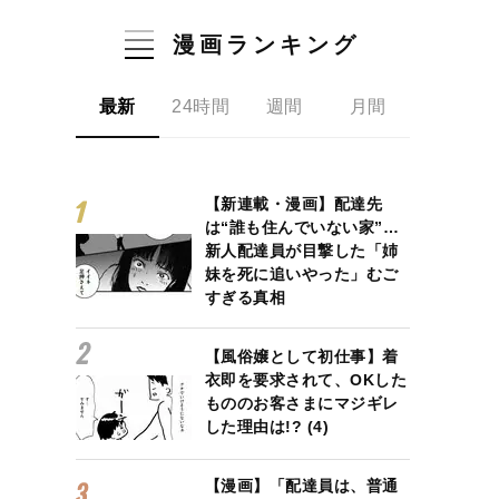
漫画ランキング
最新
24時間
週間
月間
【新連載・漫画】配達先
は“誰も住んでいない家”…
新人配達員が目撃した「姉
妹を死に追いやった」むご
すぎる真相
【風俗嬢として初仕事】着
衣即を要求されて、OKした
もののお客さまにマジギレ
した理由は!? (4)
【漫画】「配達員は、普通