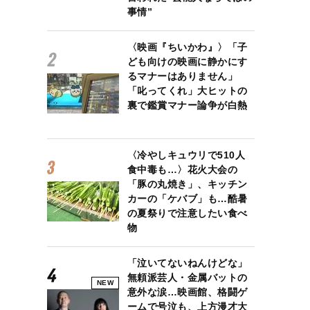
事情”
〈映画『ちいかわ』〉「子
ども向けの映画に静かにす
るマナーはありません」
「叱ってくれ」大ヒットの
裏で鑑賞マナー論争が白熱
〈冷やしキュウリで510人
食中毒も…〉花火大会の
「豚の丸焼き」、キッチン
カーの「ケバブ」も…酷暑
の夏祭りで注意したい食べ
物
「泣いてないねんけどな」
無頼派芸人・金属バットの
NEW
意外な涙…映画館、格闘ゲ
ームで号泣も、上方漫才大