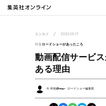
教
2022.05.17
エンタメ
特集
ロードショーがあったころ
動画配信サービス
ある理由
今 祥枝
ロードショー編集部