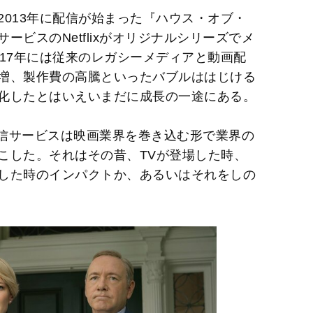
t
013年に配信が始まった『ハウス・オブ・
e
ビスのNetflixがオリジナルシリーズでメ
17年には従来のレガシーメディアと動画配
増、製作費の高騰といったバブルははじける
化したとはいえいまだに成長の一途にある。
画配信サービスは映画業界を巻き込む形で業界の
こした。それはその昔、TVが登場した時、
した時のインパクトか、あるいはそれをしの