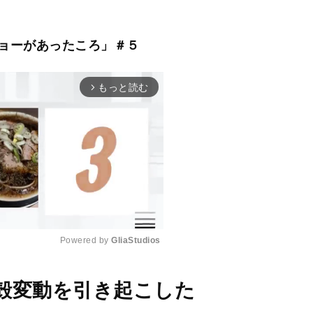
ョーがあったころ」＃５
もっと読む
arrow_forward_ios
Powered by 
GliaStudios
M
殻変動を引き起こした
u