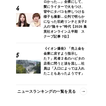
ロかった…」全裸にして、
髪にライターで火をつけ、
背中にタバコを押しつける
様子も撮影…公判で明らか
になった壮絶リンチと女子2
人の“陰キャ”時代【2026 集
英社オンライン上半期 ス
クープ記事 7位】
《イオン爆発》「売上金を
金庫に戻すよう指示し
た？」死者２名のハビタの
店長に問うと涙を流し…社
員は「入口によっては入れ
たこともあったようです」
ニュースランキングの一覧を見る