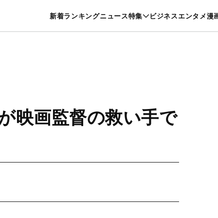
特集一覧を見る
漫画一覧を見る
新着
ランキング
ニュース
特集
ビジネス
エンタメ
漫
養・カルチャー
暮らし
スポーツ
ヘルスケア
美容
グルメ
が映画監督の救い手で