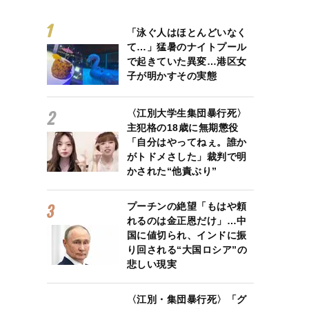
「泳ぐ人はほとんどいなく
て…」猛暑のナイトプール
で起きていた異変…港区女
子が明かすその実態
〈江別大学生集団暴行死〉
主犯格の18歳に無期懲役
「自分はやってねぇ。誰か
がトドメさした」裁判で明
かされた“他責ぶり”
プーチンの絶望「もはや頼
れるのは金正恩だけ」…中
国に値切られ、インドに振
り回される“大国ロシア”の
悲しい現実
〈江別・集団暴行死〉「グ