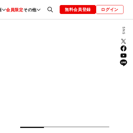
無料会員登録
ログイン
画
会員限定
その他
ファッション
恋愛・結婚
編集部
お知らせ